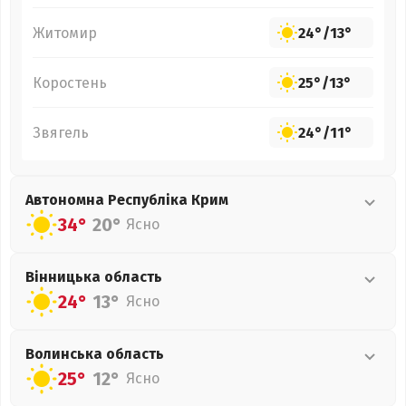
Житомир
24°
/
13°
Коростень
25°
/
13°
Звягель
24°
/
11°
Автономна Республіка Крим
34°
20°
Ясно
Вінницька
область
24°
13°
Ясно
Волинська
область
25°
12°
Ясно