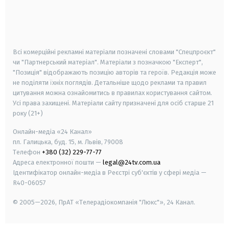
android
apple
smart tv
samsung smart tv
Всі комерційні рекламні матеріали позначені словами "Спецпроєкт"
чи "Партнерський матеріал". Матеріали з позначкою "Експерт",
"Позиція" відображають позицію авторів та героїв. Редакція може
не поділяти їхніх поглядів. Детальніше щодо реклами та правил
цитування можна ознайомитись в правилах користування сайтом.
Усі права захищені.
Матеріали сайту призначені для осіб старше
21
року (21+)
Онлайн-медіа «24 Канал»
пл. Галицька, буд. 15, м. Львів, 79008
Телефон
+380 (32) 229-77-77
Адреса електронної пошти —
legal@24tv.com.ua
Ідентифікатор онлайн-медіа в Реєстрі суб'єктів у сфері медіа —
R40-06057
© 2005—2026,
ПрАТ «Телерадіокомпанія "Люкс"», 24 Канал.