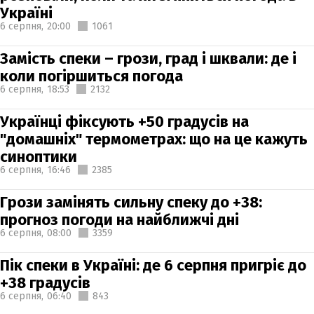
Україні
6 серпня,
20:00
1061
Замість спеки – грози, град і шквали: де і
коли погіршиться погода
6 серпня,
18:53
2132
Українці фіксують +50 градусів на
"домашніх" термометрах: що на це кажуть
синоптики
6 серпня,
16:46
2385
Грози замінять сильну спеку до +38:
прогноз погоди на найближчі дні
6 серпня,
08:00
3359
Пік спеки в Україні: де 6 серпня пригріє до
+38 градусів
6 серпня,
06:40
843