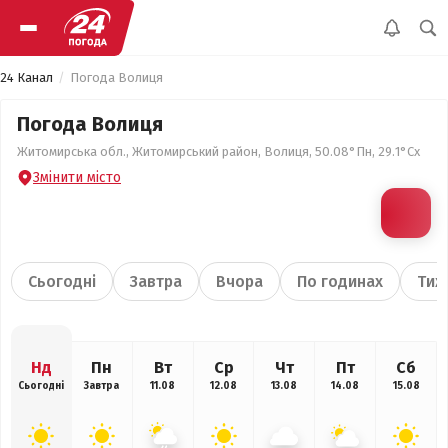
24 Канал
Погода Волиця
Погода Волиця
Житомирська обл., Житомирський район, Волиця, 50.08°Пн, 29.1°Сх
Змінити місто
Сьогодні
Завтра
Вчора
По годинах
Тиж
Нд
Пн
Вт
Ср
Чт
Пт
Сб
Сьогодні
Завтра
11.08
12.08
13.08
14.08
15.08