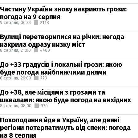
Частину України знову накриють грози:
погода на 9 серпня
9 серпня,
06:33
2118
Вулиці перетворилися на річки: негода
накрила одразу низку міст
8 серпня,
21:00
4460
До +33 градусів і локальні грози: якою
буде погода найближчими днями
8 серпня,
20:00
779
До +38, але місцями з грозами та
шквалами: якою буде погода на вихідних
8 серпня,
08:00
976
Похолодання йде в Україну, але деякі
регіони потерпатимуть від спеки: погода
на 8 серпня