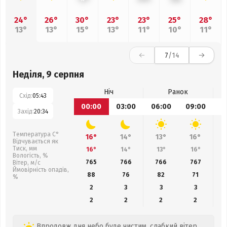
24°
26°
30°
23°
23°
25°
28°
13°
13°
15°
13°
11°
10°
11°
7
/14
Неділя, 9 серпня
Ніч
Ранок
Схід:
05:43
00:00
03:00
06:00
09:00
1
Захід:
20:34
Температура С°
16°
14°
13°
16°
Відчувається як
Тиск, мм
16°
14°
13°
16°
Вологість, %
765
766
766
767
Вітер, м/с
Ймовірність опадів,
88
76
82
71
%
2
3
3
3
2
2
2
2
Впродовж дня небо буде чистим, слабкий вітер