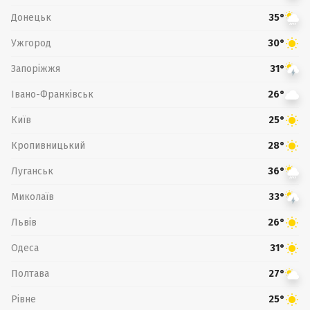
Донецьк
35°
Ужгород
30°
Запоріжжя
31°
Івано-Франківськ
26°
Київ
25°
Кропивницький
28°
Луганськ
36°
Миколаїв
33°
Львів
26°
Одеса
31°
Полтава
27°
Рівне
25°