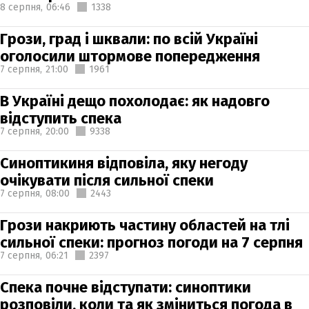
8 серпня,
06:46
1338
Грози, град і шквали: по всій Україні
оголосили штормове попередження
7 серпня,
21:00
1961
В Україні дещо похолодає: як надовго
відступить спека
7 серпня,
20:00
9338
Синоптикиня відповіла, яку негоду
очікувати після сильної спеки
7 серпня,
08:00
2443
Грози накриють частину областей на тлі
сильної спеки: прогноз погоди на 7 серпня
7 серпня,
06:21
2397
Спека почне відступати: синоптики
розповіли, коли та як зміниться погода в