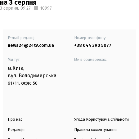
на 3 серпня
3 серпня,
09:27
10997
E-mail редакції
Номер телефону:
news24@24tv.com.ua
+38 044 390 5077
Ми тут:
Ми в соцмережах:
м.Київ
,
вул. Володимирська
офіс
61/11,
50
Про нас
Угода Користувача Спільноти
Редакція
Правила коментування