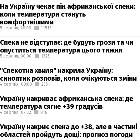
На Україну чекає пік африканської спеки:
коли температури стануть
комфортнішими
5 серпня,
20:00
11513
Спека не відступає: де будуть грози та чи
опуститься температура цього тижня
5 серпня,
08:00
1325
"Спекотна хвиля" накрила Україну:
синоптик розповів, коли очікуються зміни
4 серпня,
08:00
2351
Україну накриває африканська спека: де
температура сягне +39 градусів
4 серпня,
07:32
918
Україну накриє спека до +38, але в частині
областей пройдуть дощі: прогноз погоди