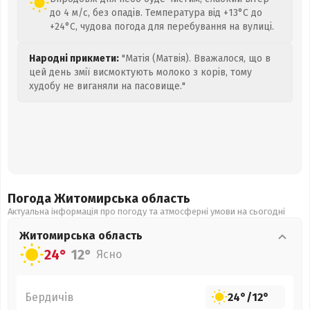
до 4 м/с, без опадів. Температура від +13°C до
+24°C, чудова погода для перебування на вулиці.
Народні прикмети:
"Матія (Матвія). Вважалося, що в
цей день змії висмоктують молоко з корів, тому
худобу не виганяли на пасовище."
Погода Житомирська
область
Актуальна інформація про погоду та атмосферні умови на сьогодні
Житомирська
область
24°
12°
Ясно
Бердичів
24°
/
12°