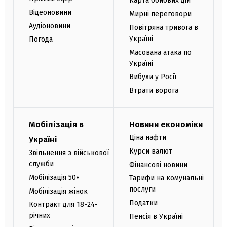
Карта бойових дій
Відеоновини
Мирні переговори
Аудіоновини
Повітряна тривога в
Україні
Погода
Масована атака по
Україні
Вибухи у Росії
Втрати ворога
Мобілізація в
Новини економіки
Ціна нафти
Україні
Курси валют
Звільнення з військової
служби
Фінансові новини
Мобілізація 50+
Тарифи на комунальні
послуги
Мобілізація жінок
Податки
Контракт для 18-24-
річних
Пенсія в Україні