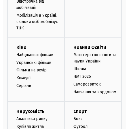
Відстрочка від
мобілізації
Мобілізація в Україні:
скільки осіб мобілізує
ТЦК
Кіно
Новини Освіти
Найцікавіші фільми
Міністерство освіти та
науки України
Українські фільми
Школа
Фільми на вечір
НМТ 2026
Комедії
Саморозвиток
Серіали
Навчання за кордоном
Нерухомість
Спорт
Аналітика ринку
Бокс
Купівля житла
Футбол