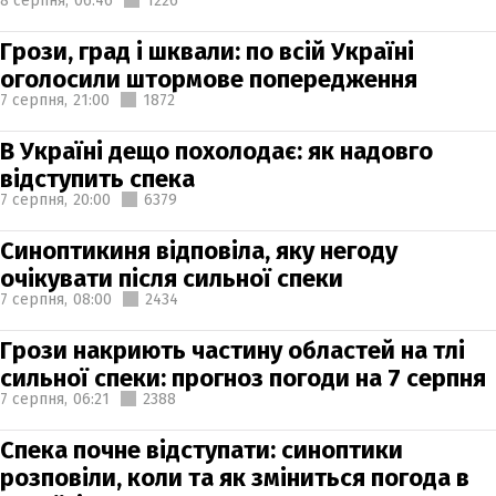
8 серпня,
06:46
1226
Грози, град і шквали: по всій Україні
оголосили штормове попередження
7 серпня,
21:00
1872
В Україні дещо похолодає: як надовго
відступить спека
7 серпня,
20:00
6379
Синоптикиня відповіла, яку негоду
очікувати після сильної спеки
7 серпня,
08:00
2434
Грози накриють частину областей на тлі
сильної спеки: прогноз погоди на 7 серпня
7 серпня,
06:21
2388
Спека почне відступати: синоптики
розповіли, коли та як зміниться погода в