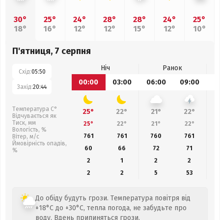
30°
25°
24°
28°
28°
24°
25°
18°
16°
12°
12°
15°
12°
10°
П'ятниця, 7 серпня
Ніч
Ранок
Схід:
05:50
00:00
03:00
06:00
09:00
1
Захід:
20:44
Температура С°
25°
22°
21°
22°
Відчувається як
Тиск, мм
25°
22°
21°
22°
Вологість, %
761
761
760
761
Вітер, м/с
Ймовірність опадів,
60
66
72
71
%
2
1
2
2
2
2
5
53
До обіду будуть грози. Температура повітря від
+18°C до +30°C, тепла погода, не забудьте про
воду. Вдень припиняться грози.