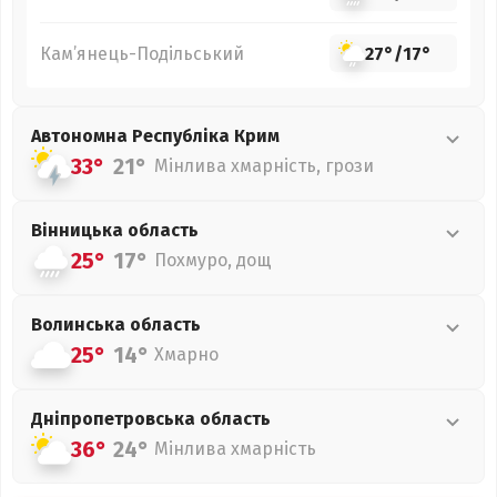
Кам’янець-Подільський
27°
/
17°
Автономна Республіка Крим
33°
21°
Мінлива хмарність, грози
Вінницька
область
25°
17°
Похмуро, дощ
Волинська
область
25°
14°
Хмарно
Дніпропетровська
область
36°
24°
Мінлива хмарність