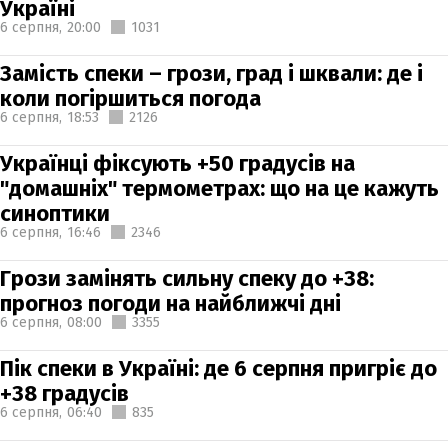
Україні
6 серпня,
20:00
1031
Замість спеки – грози, град і шквали: де і
коли погіршиться погода
6 серпня,
18:53
2126
Українці фіксують +50 градусів на
"домашніх" термометрах: що на це кажуть
синоптики
6 серпня,
16:46
2346
Грози замінять сильну спеку до +38:
прогноз погоди на найближчі дні
6 серпня,
08:00
3355
Пік спеки в Україні: де 6 серпня пригріє до
+38 градусів
6 серпня,
06:40
835