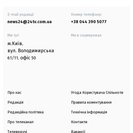
E-mail редакції
Номер телефону:
news24@24tv.com.ua
+38 044 390 5077
Ми тут:
Ми в соцмережах:
м.Київ
,
вул. Володимирська
офіс
61/11,
50
Про нас
Угода Користувача Спільноти
Редакція
Правила коментування
Редакційна політика
Технічна інформація
Про телеканал
Контакти
Телеведучі
Вакансії