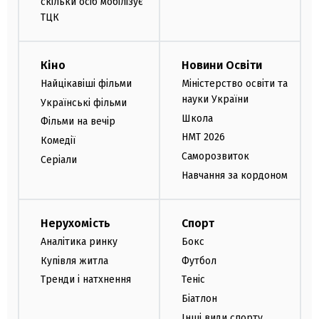
скільки осіб мобілізує
ТЦК
Кіно
Новини Освіти
Найцікавіші фільми
Міністерство освіти та
науки України
Українські фільми
Школа
Фільми на вечір
НМТ 2026
Комедії
Саморозвиток
Серіали
Навчання за кордоном
Нерухомість
Спорт
Аналітика ринку
Бокс
Купівля житла
Футбол
Тренди і натхнення
Теніс
Біатлон
Інші види спорту