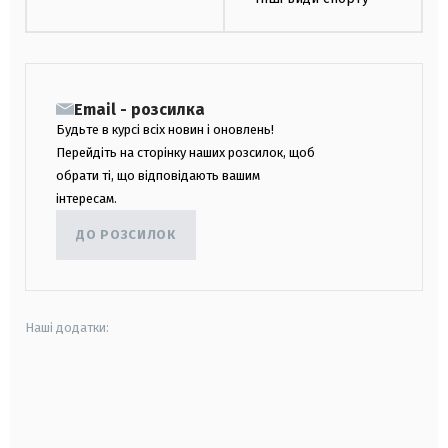
Email - розсилка
Будьте в курсі всіх новин і оновлень!
Перейдіть на сторінку наших розсилок, щоб
обрати ті, що відповідають вашим
інтересам.
ДО РОЗСИЛОК
Наші додатки:
android
apple
smart tv
samsung smart tv