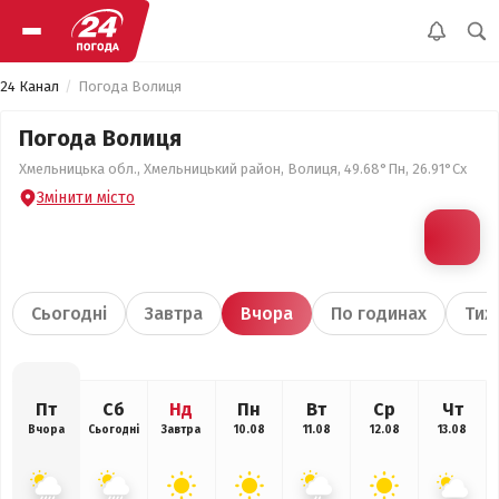
24 Канал
Погода Волиця
Погода Волиця
Хмельницька обл., Хмельницький район, Волиця, 49.68°Пн, 26.91°Сх
Змінити місто
Сьогодні
Завтра
Вчора
По годинах
Тиж
Пт
Сб
Нд
Пн
Вт
Ср
Чт
Вчора
Сьогодні
Завтра
10.08
11.08
12.08
13.08