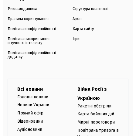
Рекламодавцям
Структура власності
Правила користування
Архів
Політика конфіденційності
Карта сайту
Політика використання
Ігри
штучного інтелекту
Політика конфіденційності
додатку
Всі новини
Війна Росії з
Головні новини
Україною
Новини України
Ракетні обстріли
Прямий ефір
Карта бойових дій
Відеоновини
Мирні переговори
Аудіоновини
Повітряна тривога в