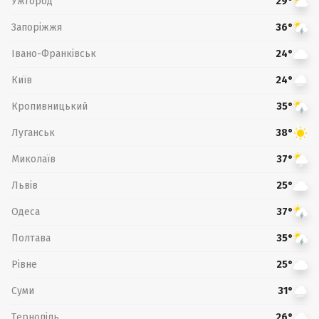
Ужгород
29°
Запоріжжя
36°
Івано-Франківськ
24°
Київ
24°
Кропивницький
35°
Луганськ
38°
Миколаїв
37°
Львів
25°
Одеса
37°
Полтава
35°
Рівне
25°
Суми
31°
Тернопіль
26°