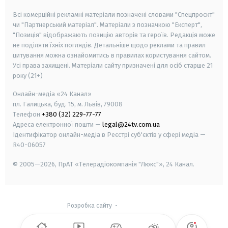
Всі комерційні рекламні матеріали позначені словами "Спецпроєкт"
чи "Партнерський матеріал". Матеріали з позначкою "Експерт",
"Позиція" відображають позицію авторів та героїв. Редакція може
не поділяти їхніх поглядів. Детальніше щодо реклами та правил
цитування можна ознайомитись в правилах користування сайтом.
Усі права захищені.
Матеріали сайту призначені для осіб старше
21
року (21+)
Онлайн-медіа «24 Канал»
пл. Галицька, буд. 15, м. Львів, 79008
Телефон
+380 (32) 229-77-77
Адреса електронної пошти —
legal@24tv.com.ua
Ідентифікатор онлайн-медіа в Реєстрі суб'єктів у сфері медіа —
R40-06057
© 2005—2026,
ПрАТ «Телерадіокомпанія "Люкс"», 24 Канал.
Розробка сайту
-