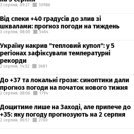
3 серпня,
09:27
10986
Від спеки +40 градусів до злив зі
шквалами: прогноз погоди на тиждень
3 серпня,
08:00
5464
Україну накрив "тепловий купол": у 5
регіонах зафіксували температурні
рекорди
2 серпня,
14:52
3681
До +37 та локальні грози: синоптики дали
прогноз погоди на початок нового тижня
2 серпня,
08:00
1794
Дощитиме лише на Заході, але припече до
+35: яку погоду прогнозують на 2 серпня
2 серпня,
06:57
2700