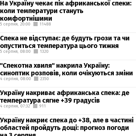
На Україну чекає пік африканської спеки:
коли температури стануть
комфортнішими
5 серпня,
20:00
11488
Спека не відступає: де будуть грози та чи
опуститься температура цього тижня
5 серпня,
08:00
1320
"Спекотна хвиля" накрила Україну:
синоптик розповів, коли очікуються зміни
4 серпня,
08:00
2350
Україну накриває африканська спека: де
температура сягне +39 градусів
4 серпня,
07:32
911
Україну накриє спека до +38, але в частині
областей пройдуть дощі: прогноз погоди
на 3 серпня