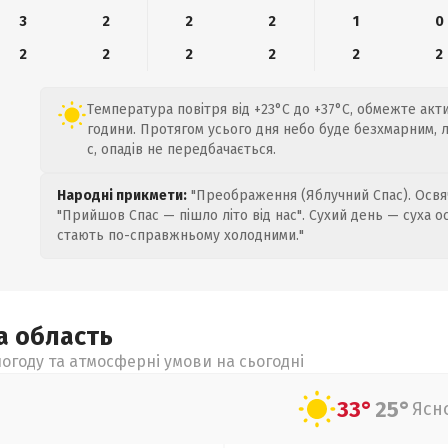
3
2
2
2
1
0
2
2
2
2
2
2
Температура повітря від +23°C до +37°C, обмежте акт
години. Протягом усього дня небо буде безхмарним, л
с, опадів не передбачається.
Народні прикмети:
"Преображення (Яблучний Спас). Освяч
"Прийшов Спас — пішло літо від нас". Сухий день — суха о
стають по-справжньому холодними."
ка
область
огоду та атмосферні умови на сьогодні
33°
25°
Ясн