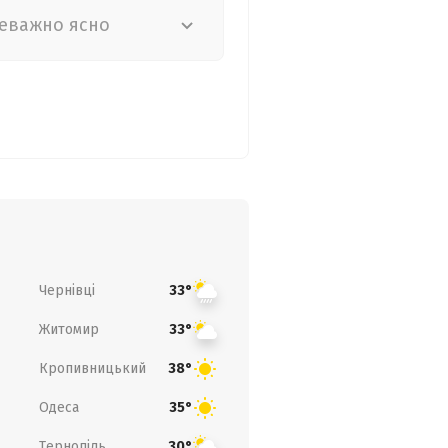
еважно ясно
Чернівці
33°
Житомир
33°
Кропивницький
38°
Одеса
35°
Тернопіль
30°