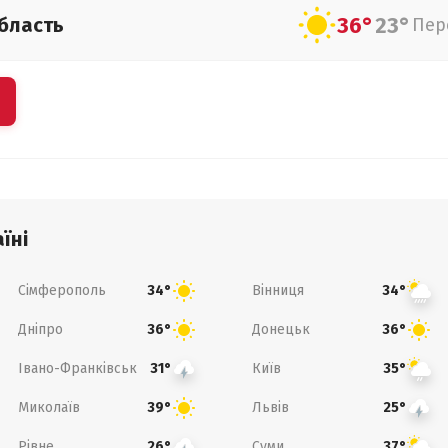
36°
23°
бласть
Пер
їні
Сімферополь
Вінниця
34°
34°
Дніпро
Донецьк
36°
36°
Івано-Франківськ
Київ
31°
35°
Миколаїв
Львів
39°
25°
Рівне
Суми
26°
37°