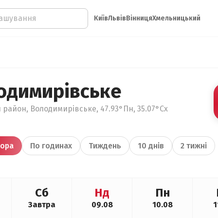
Київ
Львів
Вінниця
Хмельницький
одимирівське
й район, Володимирівське, 47.93°Пн, 35.07°Сх
ора
По годинах
Тиждень
10 днів
2 тижні
Сб
Нд
Пн
Завтра
09.08
10.08
1