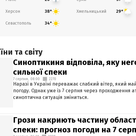
Херсон
Хмельницький
38°
29°
Севастополь
34°
ни та світу
Синоптикиня відповіла, яку нег
сильної спеки
7 серпня,
08:00
2270
Наразі в Україні переважає слабкий вітер, який м
погоду. Однак уже із 7 серпня через проходження 
синоптична ситуація зміниться.
Грози накриють частину областе
спеки: прогноз погоди на 7 сер