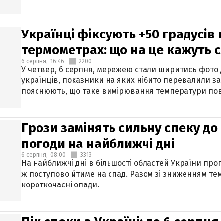
Українці фіксують +50 градусів
термометрах: що на це кажуть 
6 серпня,
16:46
2200
У четвер, 6 серпня, мережею стали ширитись фото
українців, показники на яких нібито перевалили за
пояснюють, що таке вимірювання температури пов
Грози замінять сильну спеку до 
погоди на найближчі дні
6 серпня,
08:00
3313
На найближчі дні в більшості областей України про
ж поступово йтиме на спад. Разом зі зниженням те
короткочасні опади.