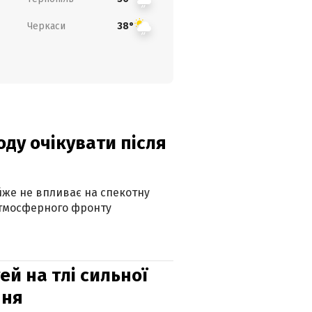
Черкаси
38°
оду очікувати після
айже не впливає на спекотну
атмосферного фронту
й на тлі сильної
пня