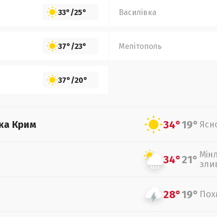
33°
/
25°
Василівка
37°
/
23°
Мелітополь
37°
/
20°
34°
19°
ка Крим
Ясн
Мін
34°
21°
зли
28°
19°
Пох