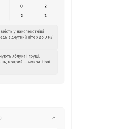
0
2
2
2
ивність у найспекотніші
едь відчутний вітер до 3 м/
ують яблука і груші.
сінь, мокрий — мокра. Ночі
о