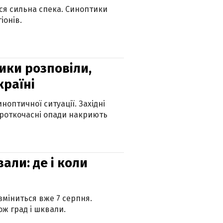
ься сильна спека. Синоптики
іонів.
ики розповіли,
країні
оптичної ситуації. Західні
ороткочасні опади накриють
вали: де і коли
 зміниться вже 7 серпня.
ж град і шквали.