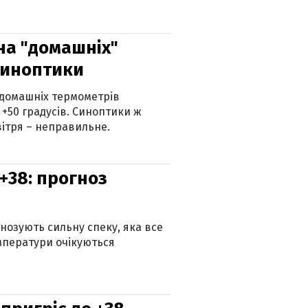
 на "домашніх"
синоптики
 домашніх термометрів
 +50 градусів. Синоптики ж
ітря – неправильне.
+38: прогноз
гнозують сильну спеку, яка все
мператури очікуються