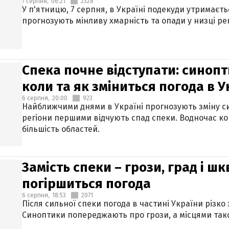
7 серпня,
06:21
2328
У п'ятницю, 7 серпня, в Україні подекуди утримаєт
прогнозують мінливу хмарність та опади у низці рег
Спека почне відступати: синопт
коли та як зміниться погода в У
6 серпня,
20:00
923
Найближчими днями в Україні прогнозують зміну син
регіони першими відчують спад спеки. Водночас к
більшість областей.
Замість спеки – грози, град і шк
погіршиться погода
6 серпня,
18:53
2071
Після сильної спеки погода в частині України різко
Синоптики попереджають про грози, а місцями тако