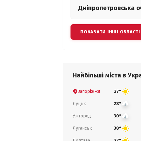
Дніпропетровська
о
ПОКАЗАТИ ІНШІ ОБЛАСТІ
Найбільші міста в Укра
Запоріжжя
37°
Луцьк
28°
Ужгород
30°
Луганськ
38°
Полтава
37°