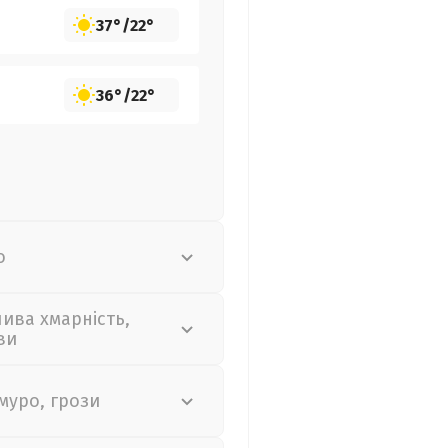
37°
/
22°
36°
/
22°
о
лива хмарність,
ви
муро, грози