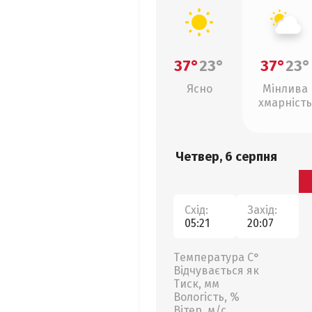
37°
23°
37°
23°
Ясно
Мінлива
хмарність
Четвер, 6 серпня
Схід:
Захід:
05:21
20:07
Температура С°
Відчувається як
Тиск, мм
Вологість, %
Вітер, м/с