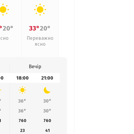
°
20°
33°
20°
Ясно
Переважно
ясно
Вечір
00
18:00
21:00
°
36°
30°
°
36°
30°
1
760
760
23
41