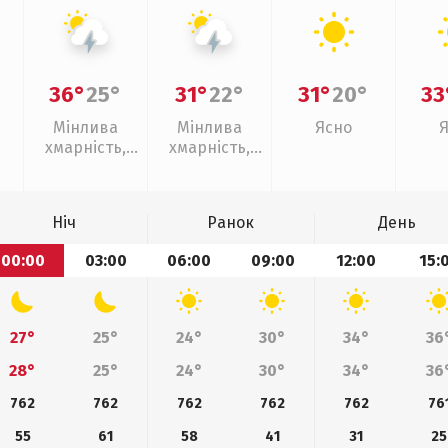
36°
25°
31°
22°
31°
20°
33
Мінлива
Мінлива
Ясно
хмарність,
хмарність,
грози
грози
Ніч
Ранок
День
00:00
03:00
06:00
09:00
12:00
15:
27°
25°
24°
30°
34°
36
28°
25°
24°
30°
34°
36
762
762
762
762
762
76
55
61
58
41
31
25