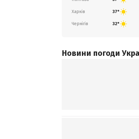
Харків
37°
Чернігів
32°
Новини погоди Украї