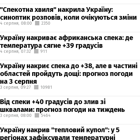
"Спекотна хвиля" накрила Україну:
синоптик розповів, коли очікуються зміни
4 серпня,
08:00
2350
Україну накриває африканська спека: де
температура сягне +39 градусів
4 серпня,
07:32
911
Україну накриє спека до +38, але в частині
областей пройдуть дощі: прогноз погоди
на 3 серпня
3 серпня,
09:27
10981
Від спеки +40 градусів до злив зі
шквалами: прогноз погоди на тиждень
3 серпня,
08:00
5464
Україну накрив "тепловий купол": у 5
регіонах зафіксували температурні