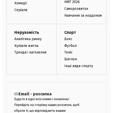
НМТ 2026
Комедії
Саморозвиток
Серіали
Навчання за кордоном
Нерухомість
Спорт
Аналітика ринку
Бокс
Купівля житла
Футбол
Тренди і натхнення
Теніс
Біатлон
Інші види спорту
Email - розсилка
Будьте в курсі всіх новин і оновлень!
Перейдіть на сторінку наших розсилок, щоб
обрати ті, що відповідають вашим