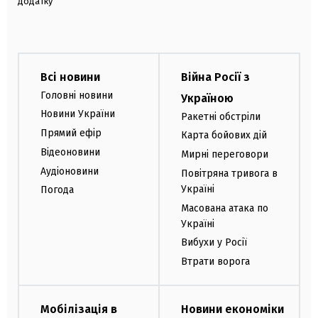
додатку
Всі новини
Війна Росії з
Головні новини
Україною
Новини України
Ракетні обстріли
Прямий ефір
Карта бойових дій
Відеоновини
Мирні переговори
Аудіоновини
Повітряна тривога в
Україні
Погода
Масована атака по
Україні
Вибухи у Росії
Втрати ворога
Мобілізація в
Новини економіки