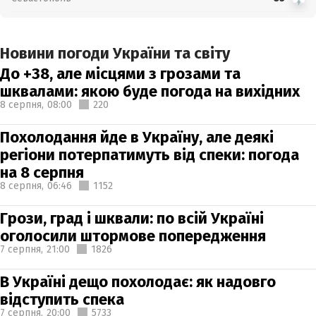
Новини погоди України та світу
До +38, але місцями з грозами та
шквалами: якою буде погода на вихідних
8 серпня,
08:00
220
Похолодання йде в Україну, але деякі
регіони потерпатимуть від спеки: погода
на 8 серпня
8 серпня,
06:46
1152
Грози, град і шквали: по всій Україні
оголосили штормове попередження
7 серпня,
21:00
1826
В Україні дещо похолодає: як надовго
відступить спека
7 серпня,
20:00
5733