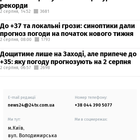
рекорди
2 серпня,
14:52
3681
До +37 та локальні грози: синоптики дали
прогноз погоди на початок нового тижня
2 серпня,
08:00
1793
Дощитиме лише на Заході, але припече до
+35: яку погоду прогнозують на 2 серпня
2 серпня,
06:57
2698
E-mail редакції
Номер телефону:
news24@24tv.com.ua
+38 044 390 5077
Ми тут:
Ми в соцмережах:
м.Київ
,
вул. Володимирська