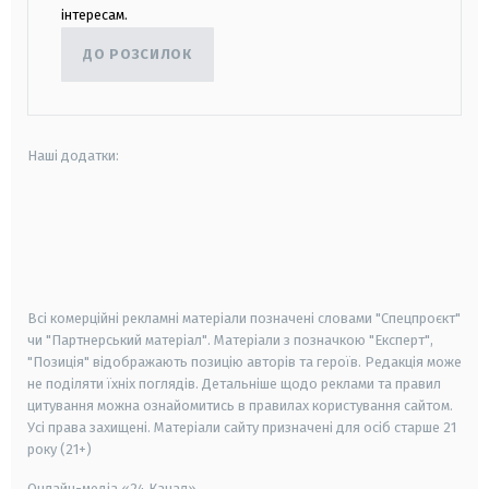
інтересам.
ДО РОЗСИЛОК
Наші додатки:
android
apple
smart tv
samsung smart tv
Всі комерційні рекламні матеріали позначені словами "Спецпроєкт"
чи "Партнерський матеріал". Матеріали з позначкою "Експерт",
"Позиція" відображають позицію авторів та героїв. Редакція може
не поділяти їхніх поглядів. Детальніше щодо реклами та правил
цитування можна ознайомитись в правилах користування сайтом.
Усі права захищені.
Матеріали сайту призначені для осіб старше
21
року (21+)
Онлайн-медіа «24 Канал»