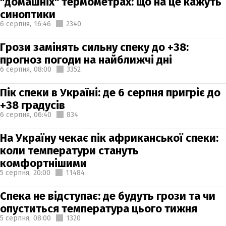
"домашніх" термометрах: що на це кажуть
синоптики
6 серпня,
16:46
2340
Грози замінять сильну спеку до +38:
прогноз погоди на найближчі дні
6 серпня,
08:00
3352
Пік спеки в Україні: де 6 серпня пригріє до
+38 градусів
6 серпня,
06:40
834
На Україну чекає пік африканської спеки:
коли температури стануть
комфортнішими
5 серпня,
20:00
11484
Спека не відступає: де будуть грози та чи
опуститься температура цього тижня
5 серпня,
08:00
1320