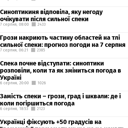
Синоптикиня відповіла, яку негоду
очікувати після сильної спеки
7 серпня,
08:00
2433
Грози накриють частину областей на тлі
сильної спеки: прогноз погоди на 7 серпня
7 серпня,
06:21
2385
Спека почне відступати: синоптики
розповіли, коли та як зміниться погода в
Україні
6 серпня,
20:00
1026
Замість спеки – грози, град і шквали: де і
коли погіршиться погода
6 серпня,
18:53
2123
Українці фіксують +50 градусів на