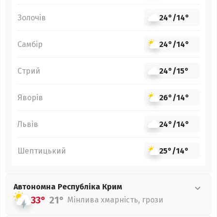
Золочів
24°
/
14°
Самбір
24°
/
14°
Стрий
24°
/
15°
Яворів
26°
/
14°
Львів
24°
/
14°
Шептицький
25°
/
14°
Автономна Республіка Крим
33°
21°
Мінлива хмарність, грози