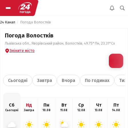
24 Канал
Погода Волостків
Погода Волостків
Львівська обл., Яворівський район, Волостків, 49.75°Пн, 23.31°Сх
Змінити місто
Сьогодні
Завтра
Вчора
По годинах
Тиж
Сб
Нд
Пн
Вт
Ср
Чт
Пт
Сьогодні
Завтра
10.08
11.08
12.08
13.08
14.08