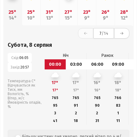
25°
25°
31°
27°
23°
26°
28°
14°
10°
13°
15°
9°
9°
12°
7
/14
Субота, 8 серпня
Ніч
Ранок
Схід:
06:05
00:00
03:00
06:00
09:00
1
Захід:
20:57
Температура С°
17°
17°
16°
18°
Відчувається як
Тиск, мм
17°
17°
16°
18°
Вологість, %
765
765
765
766
Вітер, м/с
Ймовірність опадів,
95
91
90
83
%
3
2
2
1
41
18
31
11
Більшу частину дня хмарно, легкий вітер до 4 м/