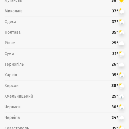
Луганськ
38°
Миколаїв
37°
Одеса
37°
Полтава
35°
Рівне
25°
Суми
31°
Тернопіль
26°
Харків
35°
Херсон
38°
Хмельницький
25°
Черкаси
30°
Чернігів
24°
Севастополь
35°