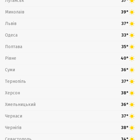
Луганськ
37°
Миколаїв
39°
Львів
37°
Одеса
33°
Полтава
35°
Рівне
40°
Суми
36°
Тернопіль
37°
Херсон
38°
Хмельницький
36°
Черкаси
37°
Чернігів
38°
Севастополь
34°