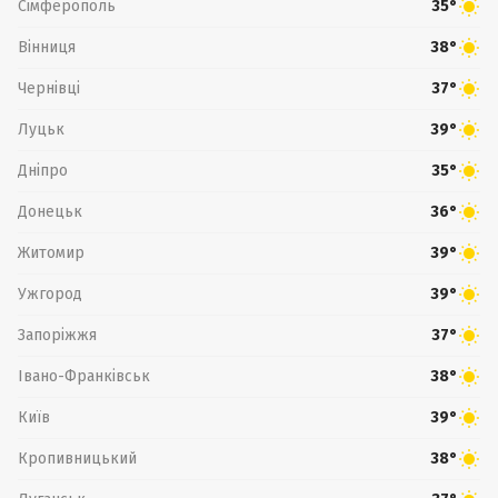
Сімферополь
35°
Вінниця
38°
Чернівці
37°
Луцьк
39°
Дніпро
35°
Донецьк
36°
Житомир
39°
Ужгород
39°
Запоріжжя
37°
Івано-Франківськ
38°
Київ
39°
Кропивницький
38°