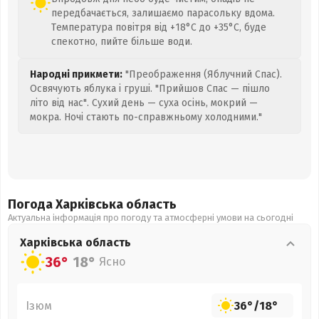
передбачається, залишаємо парасольку вдома.
Температура повітря від +18°C до +35°C, буде
спекотно, пийте більше води.
Народні прикмети:
"Преображення (Яблучний Спас).
Освячують яблука і груші. "Прийшов Спас — пішло
літо від нас". Сухий день — суха осінь, мокрий —
мокра. Ночі стають по-справжньому холодними."
Погода Харківська
область
Актуальна інформація про погоду та атмосферні умови на сьогодні
Харківська
область
36°
18°
Ясно
Ізюм
36°
/
18°