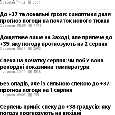
2 серпня,
14:52
3654
До +37 та локальні грози: синоптики дали
прогноз погоди на початок нового тижня
2 серпня,
08:00
1791
Дощитиме лише на Заході, але припече до
+35: яку погоду прогнозують на 2 серпня
2 серпня,
06:57
2692
Спека на початку серпня: чи поб'є вона
рекордні показники температури
1 серпня,
20:00
1538
Без опадів, але із сильною спекою до +37:
прогноз погоди на 1 серпня
1 серпня,
09:05
655
Серпень приніс спеку до +38 градусів: яку
погоду прогнозують на вихідні