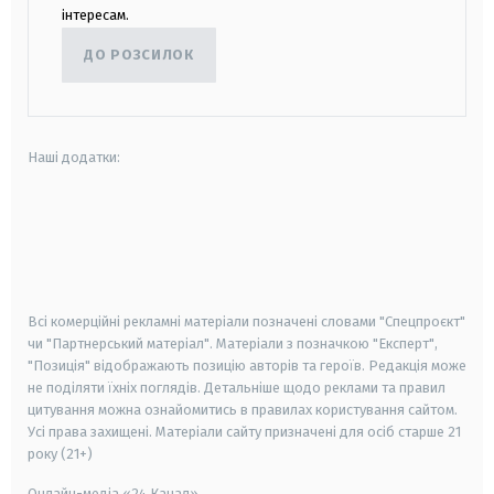
інтересам.
ДО РОЗСИЛОК
Наші додатки:
android
apple
smart tv
samsung smart tv
Всі комерційні рекламні матеріали позначені словами "Спецпроєкт"
чи "Партнерський матеріал". Матеріали з позначкою "Експерт",
"Позиція" відображають позицію авторів та героїв. Редакція може
не поділяти їхніх поглядів. Детальніше щодо реклами та правил
цитування можна ознайомитись в правилах користування сайтом.
Усі права захищені.
Матеріали сайту призначені для осіб старше
21
року (21+)
Онлайн-медіа «24 Канал»