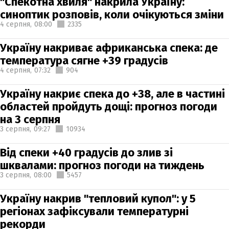
"Спекотна хвиля" накрила Україну:
синоптик розповів, коли очікуються зміни
4 серпня,
08:00
2335
Україну накриває африканська спека: де
температура сягне +39 градусів
4 серпня,
07:32
904
Україну накриє спека до +38, але в частині
областей пройдуть дощі: прогноз погоди
на 3 серпня
3 серпня,
09:27
10934
Від спеки +40 градусів до злив зі
шквалами: прогноз погоди на тиждень
3 серпня,
08:00
5457
Україну накрив "тепловий купол": у 5
регіонах зафіксували температурні
рекорди