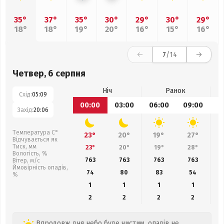
35°
37°
35°
30°
29°
30°
29°
18°
18°
19°
20°
16°
15°
16°
7
/14
Четвер, 6 серпня
Ніч
Ранок
Схід:
05:09
00:00
03:00
06:00
09:00
1
Захід:
20:06
Температура С°
23°
20°
19°
27°
Відчувається як
Тиск, мм
23°
20°
19°
28°
Вологість, %
763
763
763
763
Вітер, м/с
Ймовірність опадів,
74
80
83
54
%
1
1
1
1
2
2
2
2
Впродовж дня небо буде чистим, опадів не