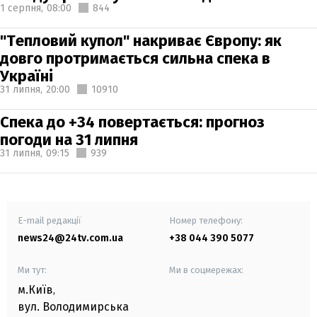
1 серпня,
08:00
844
"Тепловий купол" накриває Європу: як
довго протримається сильна спека в
Україні
31 липня,
20:00
10910
Спека до +34 повертається: прогноз
погоди на 31 липня
31 липня,
09:15
939
E-mail редакції
Номер телефону:
news24@24tv.com.ua
+38 044 390 5077
Ми тут:
Ми в соцмережах:
м.Київ
,
вул. Володимирська