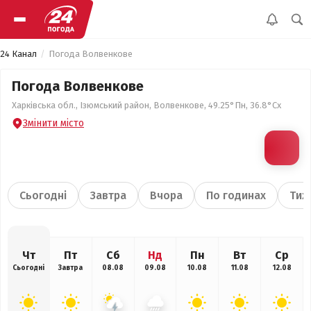
24 Канал
Погода Волвенкове
Погода Волвенкове
Харківська обл., Ізюмський район, Волвенкове, 49.25°Пн, 36.8°Сх
Змінити місто
Сьогодні
Завтра
Вчора
По годинах
Тиж
Чт
Пт
Сб
Нд
Пн
Вт
Ср
Сьогодні
Завтра
08.08
09.08
10.08
11.08
12.08