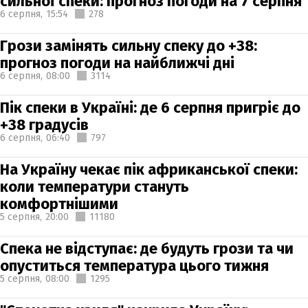
сильної спеки: прогноз погоди на 7 серпня
6 серпня,
15:54
278
Грози замінять сильну спеку до +38:
прогноз погоди на найближчі дні
6 серпня,
08:00
3114
Пік спеки в Україні: де 6 серпня пригріє до
+38 градусів
6 серпня,
06:40
797
На Україну чекає пік африканської спеки:
коли температури стануть
комфортнішими
5 серпня,
20:00
11180
Спека не відступає: де будуть грози та чи
опуститься температура цього тижня
5 серпня,
08:00
1295