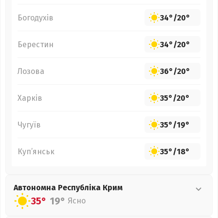
Богодухів
34°
/
20°
Берестин
34°
/
20°
Лозова
36°
/
20°
Харків
35°
/
20°
Чугуїв
35°
/
19°
Куп’янськ
35°
/
18°
Автономна Республіка Крим
35°
19°
Ясно