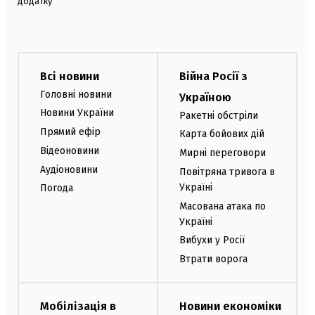
додатку
Всі новини
Війна Росії з
Головні новини
Україною
Новини України
Ракетні обстріли
Прямий ефір
Карта бойових дій
Відеоновини
Мирні переговори
Аудіоновини
Повітряна тривога в
Україні
Погода
Масована атака по
Україні
Вибухи у Росії
Втрати ворога
Мобілізація в
Новини економіки