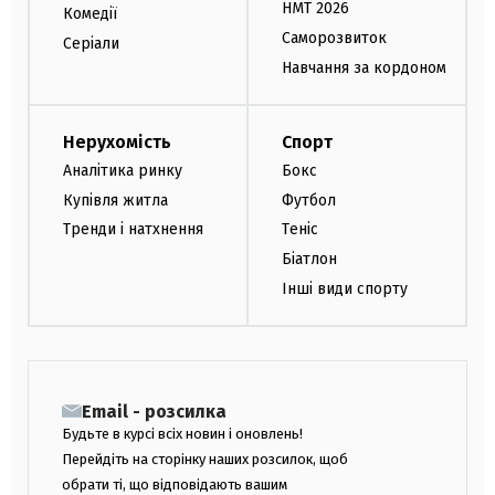
НМТ 2026
Комедії
Саморозвиток
Серіали
Навчання за кордоном
Нерухомість
Спорт
Аналітика ринку
Бокс
Купівля житла
Футбол
Тренди і натхнення
Теніс
Біатлон
Інші види спорту
Email - розсилка
Будьте в курсі всіх новин і оновлень!
Перейдіть на сторінку наших розсилок, щоб
обрати ті, що відповідають вашим