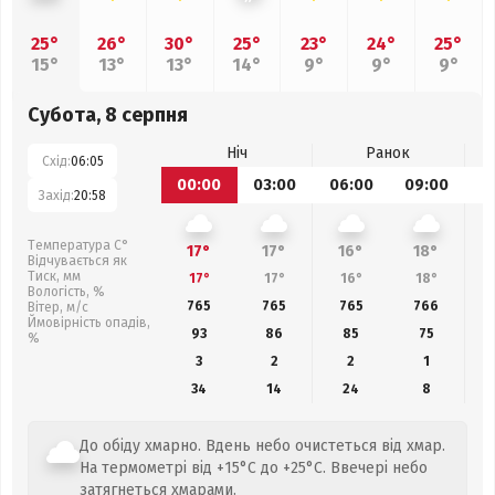
25°
26°
30°
25°
23°
24°
25°
15°
13°
13°
14°
9°
9°
9°
Субота, 8 серпня
Ніч
Ранок
Схід:
06:05
00:00
03:00
06:00
09:00
1
Захід:
20:58
Температура С°
17°
17°
16°
18°
Відчувається як
Тиск, мм
17°
17°
16°
18°
Вологість, %
765
765
765
766
Вітер, м/с
Ймовірність опадів,
93
86
85
75
%
3
2
2
1
34
14
24
8
До обіду хмарно. Вдень небо очистеться від хмар.
На термометрі від +15°C до +25°C. Ввечері небо
затягнеться хмарами.