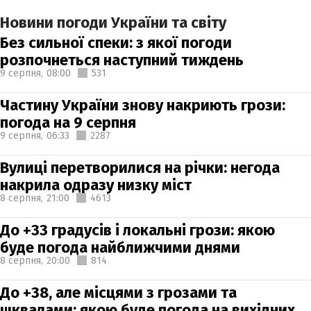
Новини погоди України та світу
Без сильної спеки: з якої погоди
розпочнеться наступний тиждень
9 серпня,
08:00
531
Частину України знову накриють грози:
погода на 9 серпня
9 серпня,
06:33
2287
Вулиці перетворилися на річки: негода
накрила одразу низку міст
8 серпня,
21:00
4613
До +33 градусів і локальні грози: якою
буде погода найближчими днями
8 серпня,
20:00
814
До +38, але місцями з грозами та
шквалами: якою буде погода на вихідних