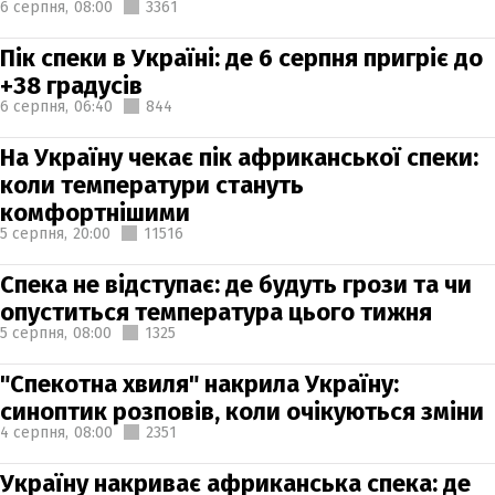
6 серпня,
08:00
3361
Пік спеки в Україні: де 6 серпня пригріє до
+38 градусів
6 серпня,
06:40
844
На Україну чекає пік африканської спеки:
коли температури стануть
комфортнішими
5 серпня,
20:00
11516
Спека не відступає: де будуть грози та чи
опуститься температура цього тижня
5 серпня,
08:00
1325
"Спекотна хвиля" накрила Україну:
синоптик розповів, коли очікуються зміни
4 серпня,
08:00
2351
Україну накриває африканська спека: де