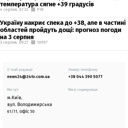
температура сягне +39 градусів
4 серпня,
07:32
918
Україну накриє спека до +38, але в частині
областей пройдуть дощі: прогноз погоди
на 3 серпня
3 серпня,
09:27
10997
E-mail редакції
Номер телефону:
news24@24tv.com.ua
+38 044 390 5077
Ми тут:
Ми в соцмережах:
м.Київ
,
вул. Володимирська
офіс
61/11,
50