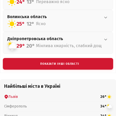
24°
13°
Переважно ясно
Волинська
область
25°
12°
Ясно
Дніпропетровська
область
29°
20°
Мінлива хмарність, слабкий дощ
ПОКАЗАТИ ІНШІ ОБЛАСТІ
Найбільші міста в Україні
Львів
26°
Сімферополь
34°
Вінниця
24°