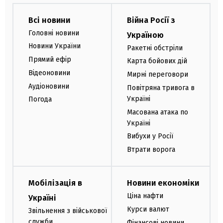
Всі новини
Війна Росії з
Головні новини
Україною
Новини України
Ракетні обстріли
Прямий ефір
Карта бойових дій
Відеоновини
Мирні переговори
Аудіоновини
Повітряна тривога в
Україні
Погода
Масована атака по
Україні
Вибухи у Росії
Втрати ворога
Мобілізація в
Новини економіки
Ціна нафти
Україні
Курси валют
Звільнення з військової
служби
Фінансові новини