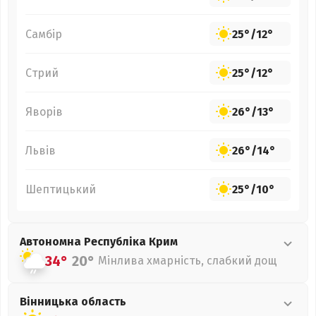
Самбір
25°
/
12°
Стрий
25°
/
12°
Яворів
26°
/
13°
Львів
26°
/
14°
Шептицький
25°
/
10°
Автономна Республіка Крим
34°
20°
Мінлива хмарність, слабкий дощ
Вінницька
область