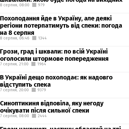
8 серпня,
08:00
979
Похолодання йде в Україну, але деякі
регіони потерпатимуть від спеки: погода
на 8 серпня
8 серпня,
06:46
1344
Грози, град і шквали: по всій Україні
оголосили штормове попередження
7 серпня,
21:00
1964
В Україні дещо похолодає: як надовго
відступить спека
7 серпня,
20:00
9379
Синоптикиня відповіла, яку негоду
очікувати після сильної спеки
7 серпня,
08:00
2444