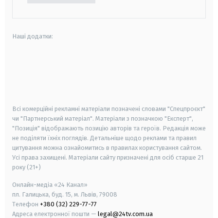
Наші додатки:
android
apple
smart tv
samsung smart tv
Всі комерційні рекламні матеріали позначені словами "Спецпроєкт"
чи "Партнерський матеріал". Матеріали з позначкою "Експерт",
"Позиція" відображають позицію авторів та героїв. Редакція може
не поділяти їхніх поглядів. Детальніше щодо реклами та правил
цитування можна ознайомитись в правилах користування сайтом.
Усі права захищені.
Матеріали сайту призначені для осіб старше
21
року (21+)
Онлайн-медіа «24 Канал»
пл. Галицька, буд. 15, м. Львів, 79008
Телефон
+380 (32) 229-77-77
Адреса електронної пошти —
legal@24tv.com.ua