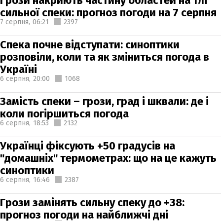
Грози накриють частину областей на тлі
сильної спеки: прогноз погоди на 7 серпня
7 серпня,
06:21
2397
Спека почне відступати: синоптики
розповіли, коли та як зміниться погода в
Україні
6 серпня,
20:00
1068
Замість спеки – грози, град і шквали: де і
коли погіршиться погода
6 серпня,
18:53
2132
Українці фіксують +50 градусів на
"домашніх" термометрах: що на це кажуть
синоптики
6 серпня,
16:46
2387
Грози замінять сильну спеку до +38:
прогноз погоди на найближчі дні