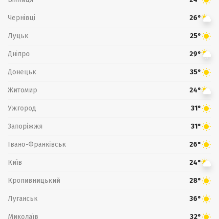
Чернівці
26°
Луцьк
25°
Дніпро
29°
Донецьк
35°
Житомир
24°
Ужгород
31°
Запоріжжя
31°
Івано-Франківськ
26°
Київ
24°
Кропивницький
28°
Луганськ
36°
Миколаїв
32°