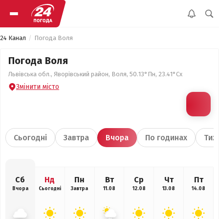
24 Канал
Погода Воля
Погода Воля
Львівська обл., Яворівський район, Воля, 50.13°Пн, 23.41°Сх
Змінити місто
Сьогодні
Завтра
Вчора
По годинах
Тиж
Сб
Нд
Пн
Вт
Ср
Чт
Пт
Вчора
Сьогодні
Завтра
11.08
12.08
13.08
14.08