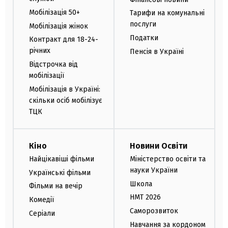
Мобілізація 50+
Тарифи на комунальні
послуги
Мобілізація жінок
Податки
Контракт для 18-24-
річних
Пенсія в Україні
Відстрочка від
мобілізації
Мобілізація в Україні:
скільки осіб мобілізує
ТЦК
Кіно
Новини Освіти
Найцікавіші фільми
Міністерство освіти та
науки України
Українські фільми
Школа
Фільми на вечір
НМТ 2026
Комедії
Саморозвиток
Серіали
Навчання за кордоном