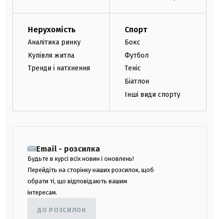
Нерухомість
Спорт
Аналітика ринку
Бокс
Купівля житла
Футбол
Тренди і натхнення
Теніс
Біатлон
Інші види спорту
Email - розсилка
Будьте в курсі всіх новин і оновлень!
Перейдіть на сторінку наших розсилок, щоб
обрати ті, що відповідають вашим
інтересам.
ДО РОЗСИЛОК