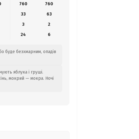
0
760
760
33
63
3
2
24
6
ебо буде безхмарним, опадів
ують яблука і груші.
сінь, мокрий — мокра. Ночі