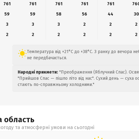
761
761
761
761
761
76
59
59
58
56
44
30
3
3
3
2
2
2
2
2
2
2
2
2
Температура від +21°C до +38°C. З ранку до вечора н
не передбачається.
Народні прикмети:
"Преображення (Яблучний Спас). Освяч
"Прийшов Спас — пішло літо від нас". Сухий день — суха о
стають по-справжньому холодними."
а
область
огоду та атмосферні умови на сьогодні