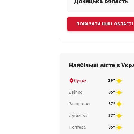
Донецька
область
ПОКАЗАТИ ІНШІ ОБЛАСТІ
Найбільші міста в Укра
Луцьк
39°
Дніпро
35°
Запоріжжя
37°
Луганськ
37°
Полтава
35°