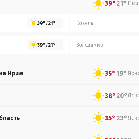
39°
21°
Пер
39°
/
21°
Ковель
39°
/
21°
Володимир
35°
19°
ка Крим
Ясн
38°
20°
Ясн
35°
23°
бласть
Ясн