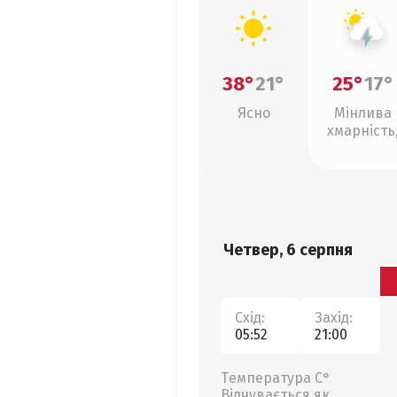
38°
21°
25°
17°
Ясно
Мінлива
хмарність
грози
Четвер, 6 серпня
Схід:
Захід:
05:52
21:00
Температура С°
Відчувається як