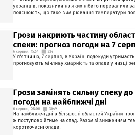
українців, показники на яких нібито перевалили за
пояснюють, що таке вимірювання температури пов
Грози накриють частину областе
спеки: прогноз погоди на 7 сер
6 серпня,
15:54
234
У п'ятницю, 7 серпня, в Україні подекуди утримаєт
прогнозують мінливу хмарність та опади у низці рег
Грози замінять сильну спеку до 
погоди на найближчі дні
6 серпня,
08:00
3049
На найближчі дні в більшості областей України про
ж поступово йтиме на спад. Разом зі зниженням те
короткочасні опади.