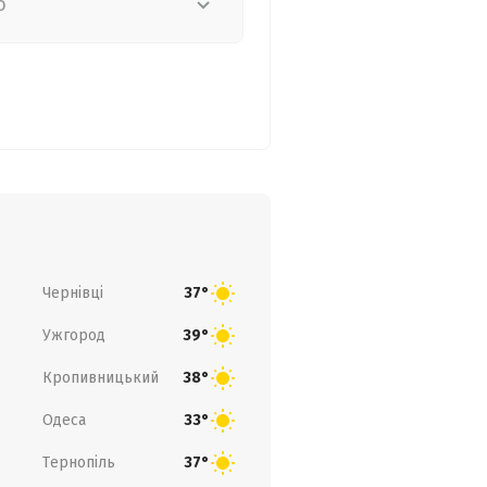
о
Чернівці
37°
Ужгород
39°
Кропивницький
38°
Одеса
33°
Тернопіль
37°