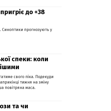
 пригріє до +38
ю. Синоптики прогнозують у
кої спеки: коли
нішими
атиме свого піка. Подекуди
наприкінці тижня на зміну
а повітряна маса.
рози та чи