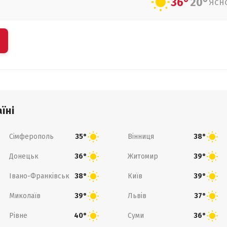
36°
20°
Ясн
їні
Сімферополь
Вінниця
35°
38°
Донецьк
Житомир
36°
39°
Івано-Франківськ
Київ
38°
39°
Миколаїв
Львів
39°
37°
Рівне
Суми
40°
36°