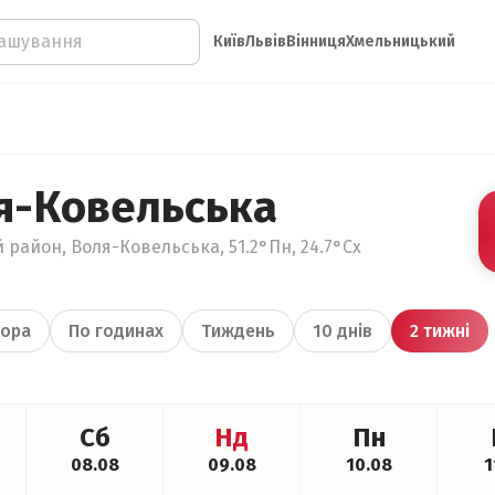
Київ
Львів
Вінниця
Хмельницький
я-Ковельська
 район, Воля-Ковельська, 51.2°Пн, 24.7°Сх
ора
По годинах
Тиждень
10 днів
2 тижні
Сб
Нд
Пн
08.08
09.08
10.08
1