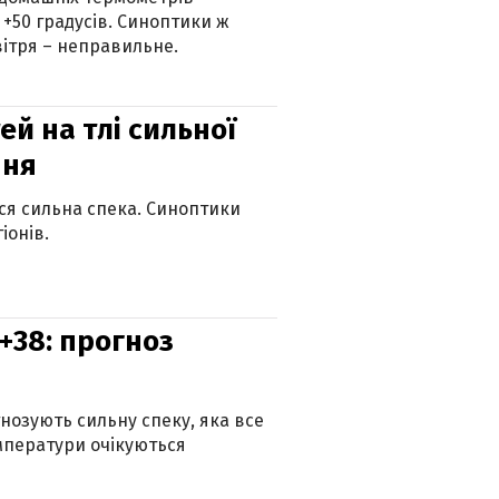
 +50 градусів. Синоптики ж
ітря – неправильне.
й на тлі сильної
пня
ься сильна спека. Синоптики
іонів.
+38: прогноз
гнозують сильну спеку, яка все
мператури очікуються