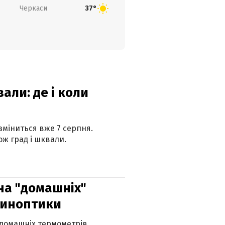
Черкаси
37°
вали: де і коли
 зміниться вже 7 серпня.
ж град і шквали.
 на "домашніх"
синоптики
 домашніх термометрів