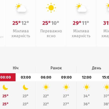
25°
12°
25°
10°
29°
11°
31
Мінлива
Переважно
Мінлива
Мі
,
хмарність
ясно
хмарність
хма
слаб
Ніч
Ранок
День
00:00
03:00
06:00
09:00
12:00
15:
25°
23°
22°
27°
34°
37
25°
23°
22°
27°
36°
38