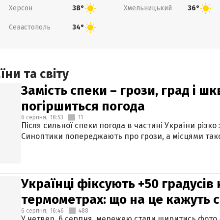
Херсон
Хмельницький
38°
36°
Севастополь
34°
ни та світу
Замість спеки – грози, град і шк
погіршиться погода
6 серпня,
18:53
11
Після сильної спеки погода в частині України різко
Синоптики попереджають про грози, а місцями тако
Українці фіксують +50 градусів
термометрах: що на це кажуть 
6 серпня,
16:46
488
У четвер, 6 серпня, мережею стали ширитись фото