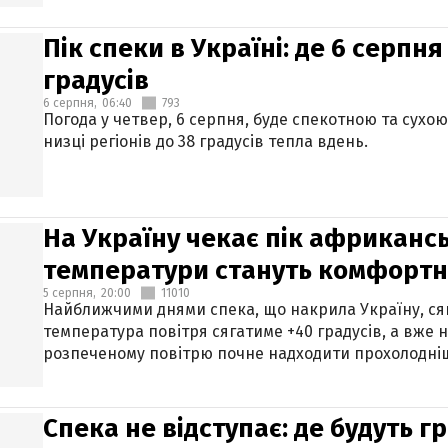
Пік спеки в Україні: де 6 серпня
градусів
6 серпня,
06:40
793
Погода у четвер, 6 серпня, буде спекотною та сухо
низці регіонів до 38 градусів тепла вдень.
На Україну чекає пік африкансь
температури стануть комфорт
5 серпня,
20:00
11010
Найближчими днями спека, що накрила Україну, сяг
температура повітря сягатиме +40 градусів, а вже 
розпеченому повітрю почне надходити прохолодніш
Спека не відступає: де будуть г