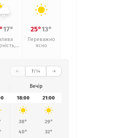
°
17°
25°
13°
нлива
Переважно
рність,
ясно
кий дощ
7
/14
Вечір
00
18:00
21:00
°
38°
29°
°
40°
32°