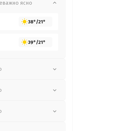
еважно ясно
38°
/
21°
39°
/
21°
о
о
о