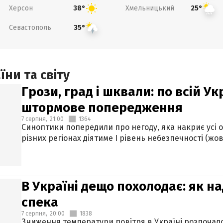
Херсон
Хмельницький
38°
25°
Севастополь
35°
ни та світу
Грози, град і шквали: по всій У
штормове попередження
7 серпня,
21:00
1364
Синоптики попередили про негоду, яка накриє усі об
різних регіонах діятиме І рівень небезпечності (жов
В Україні дещо похолодає: як н
спека
7 серпня,
20:00
1838
Зниження температури повітря в Україні розпочалос