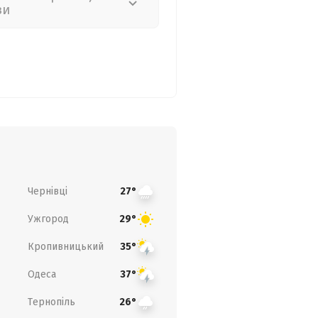
зи
Чернівці
27°
Ужгород
29°
Кропивницький
35°
Одеса
37°
Тернопіль
26°