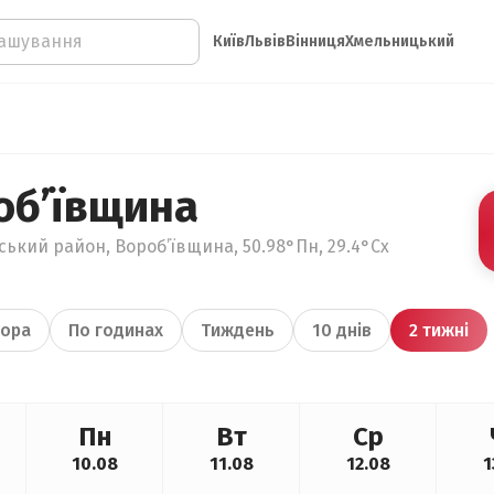
Київ
Львів
Вінниця
Хмельницький
об’ївщина
ький район, Вороб’ївщина, 50.98°Пн, 29.4°Сх
ора
По годинах
Тиждень
10 днів
2 тижні
Пн
Вт
Ср
10.08
11.08
12.08
1