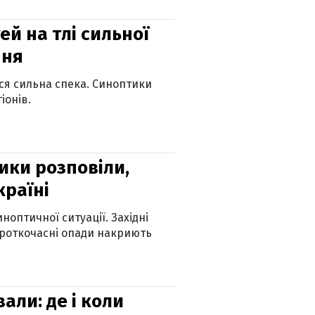
й на тлі сильної
пня
ься сильна спека. Синоптики
іонів.
ики розповіли,
країні
оптичної ситуації. Західні
ороткочасні опади накриють
вали: де і коли