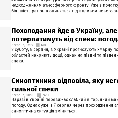
надходженням атмосферного фронту. Уже з початку
більшість регіонів опиняться під впливом нового а
Похолодання йде в Україну, але
потерпатимуть від спеки: погод
7 серпня,
17:39
604
У суботу, 8 серпня, в Україні прогнозують хмарну п
областей накриють дощі, однак на півдні та півден
спека.
Синоптикиня відповіла, яку нег
сильної спеки
7 серпня,
08:00
2423
Наразі в Україні переважає слабкий вітер, який м
погоду. Однак уже із 7 серпня через проходження 
синоптична ситуація зміниться.