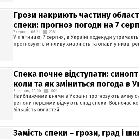
Грози накриють частину областе
спеки: прогноз погоди на 7 сер
7 серпня,
06:21
2381
У п'ятницю, 7 серпня, в Україні подекуди утримаєт
прогнозують мінливу хмарність та опади у низці рег
Спека почне відступати: синопт
коли та як зміниться погода в У
6 серпня,
20:00
1021
Найближчими днями в Україні прогнозують зміну син
регіони першими відчують спад спеки. Водночас к
більшість областей.
Замість спеки – грози, град і шк