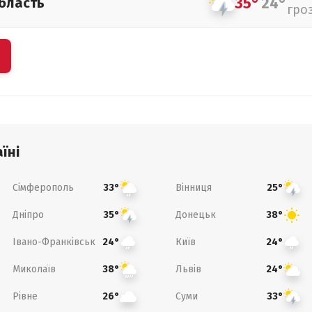
35°
24°
бласть
гро
їні
Сімферополь
Вінниця
33°
25°
Дніпро
Донецьк
35°
38°
Івано-Франківськ
Київ
24°
24°
Миколаїв
Львів
38°
24°
Рівне
Суми
26°
33°