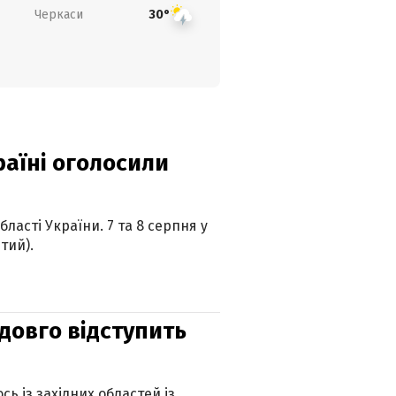
Черкаси
30°
країні оголосили
ласті України. 7 та 8 серпня у
тий).
адовго відступить
ь із західних областей із