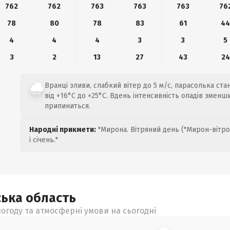
762
762
763
763
763
76
78
80
78
83
61
4
4
4
4
3
3
5
3
2
13
27
43
24
Вранці зливи, слабкий вітер до 5 м/с, парасолька стан
від +16°C до +25°C. Вдень інтенсивність опадів зменш
припиниться.
Народні прикмети:
"Мирона. Вітряний день ("Мирон-вітро
і січень."
ська
область
огоду та атмосферні умови на сьогодні