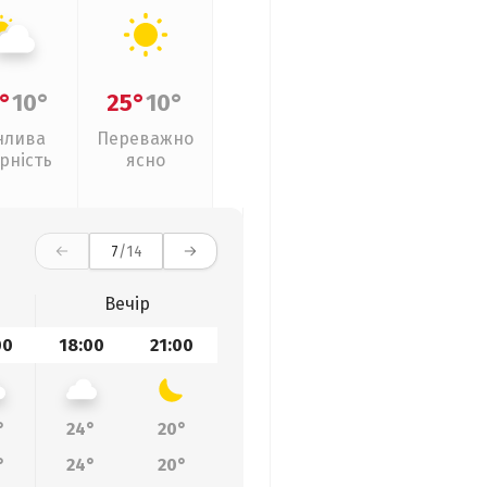
°
10°
25°
10°
нлива
Переважно
рність
ясно
7
/14
Вечір
00
18:00
21:00
°
24°
20°
°
24°
20°