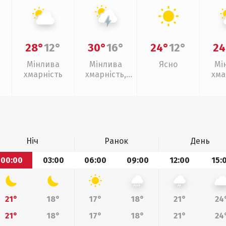
28°
12°
30°
16°
24°
12°
24
Мінлива
Мінлива
Ясно
Мі
хмарність
хмарність,
хма
грози
Ніч
Ранок
День
00:00
03:00
06:00
09:00
12:00
15:
21°
18°
17°
18°
21°
24
21°
18°
17°
18°
21°
24