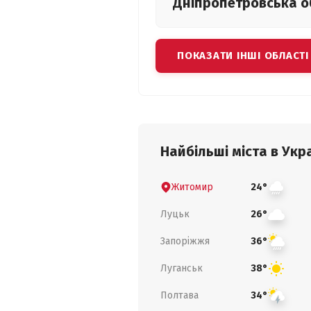
Дніпропетровська
о
ПОКАЗАТИ ІНШІ ОБЛАСТІ
Найбільші міста в Укра
Житомир
24°
Луцьк
26°
Запоріжжя
36°
Луганськ
38°
Полтава
34°