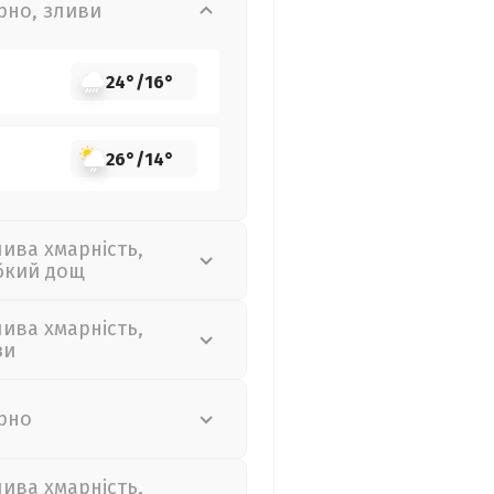
рно, зливи
24°
/
16°
26°
/
14°
лива хмарність,
бкий дощ
лива хмарність,
зи
рно
лива хмарність,