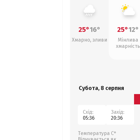
25°
16°
25°
12°
Хмарно, зливи
Мінлива
хмарність
Субота, 8 серпня
Схід:
Захід:
05:36
20:36
Температура С°
Відчувається як