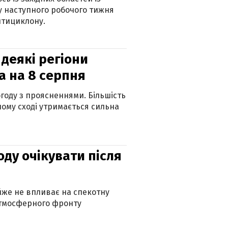
 наступного робочого тижня
нтициклону.
 деякі регіони
а на 8 серпня
огоду з проясненнями. Більшість
ному сході утримається сильна
оду очікувати після
айже не впливає на спекотну
атмосферного фронту