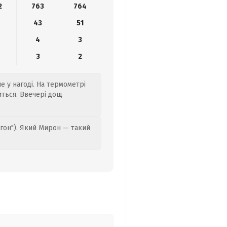
2
763
764
4
43
51
4
3
3
2
е у нагоді. На термометрі
иться. Ввечері дощ
гон"). Який Мирон — такий