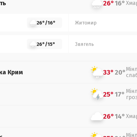
26°
16°
ть
Хма
26°
/
16°
Житомир
26°
/
15°
Звягель
Мін
33°
20°
ка Крим
сла
Мін
25°
17°
гро
26°
14°
Хма
Мін