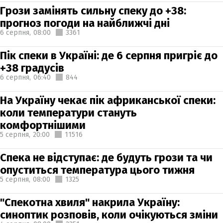
Грози замінять сильну спеку до +38:
прогноз погоди на найближчі дні
6 серпня,
08:00
3361
Пік спеки в Україні: де 6 серпня пригріє до
+38 градусів
6 серпня,
06:40
844
На Україну чекає пік африканської спеки:
коли температури стануть
комфортнішими
5 серпня,
20:00
11516
Спека не відступає: де будуть грози та чи
опуститься температура цього тижня
5 серпня,
08:00
1325
"Спекотна хвиля" накрила Україну:
синоптик розповів, коли очікуються зміни