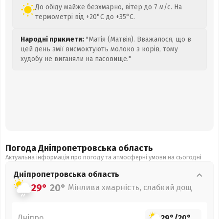
До обіду майже безхмарно, вітер до 7 м/с. На
термометрі від +20°C до +35°C.
Народні прикмети:
"Матія (Матвія). Вважалося, що в
цей день змії висмоктують молоко з корів, тому
худобу не виганяли на пасовище."
Погода Дніпропетровська
область
Актуальна інформація про погоду та атмосферні умови на сьогодні
Дніпропетровська
область
29°
20°
Мінлива хмарність, слабкий дощ
Дніпро
29°
/
20°