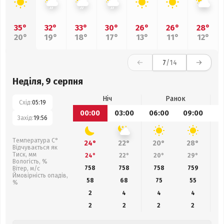
35°
32°
33°
30°
26°
26°
28°
20°
19°
18°
17°
13°
11°
12°
7
/14
Неділя, 9 серпня
Ніч
Ранок
Схід:
05:19
00:00
03:00
06:00
09:00
1
Захід:
19:56
Температура С°
24°
22°
20°
28°
Відчувається як
Тиск, мм
24°
22°
20°
29°
Вологість, %
758
758
758
759
Вітер, м/с
Ймовірність опадів,
58
68
75
55
%
2
4
4
4
2
2
2
2