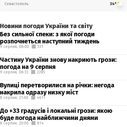
Севастополь
34°
Новини погоди України та світу
Без сильної спеки: з якої погоди
розпочнеться наступний тиждень
9 серпня,
08:00
531
Частину України знову накриють грози:
погода на 9 серпня
9 серпня,
06:33
2285
Вулиці перетворилися на річки: негода
накрила одразу низку міст
8 серпня,
21:00
4611
До +33 градусів і локальні грози: якою
буде погода найближчими днями
8 серпня,
20:00
814