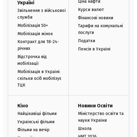
Ціна нафти
Україні
Курси валют
Звільнення з військової
служби
Фінансові новини
Мобілізація 50+
Тарифи на комунальні
послуги
Мобілізація жінок
Податки
Контракт для 18-24-
річних
Пенсія в Україні
Відстрочка від
мобілізації
Мобілізація в Україні:
скільки осіб мобілізує
ТЦК
Кіно
Новини Освіти
Найцікавіші фільми
Міністерство освіти та
науки України
Українські фільми
Школа
Фільми на вечір
НМТ 2026