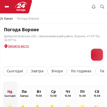
24 Канал
Погода Вороне
Погода Вороне
Дніпропетровська обл., Синельниківський район, Вороне, 47.93°Пн,
36.55°Сх
Змінити місто
Сьогодні
Завтра
Вчора
По годинах
Тиж
Нд
Пн
Вт
Ср
Чт
Пт
Сб
Сьогодні
Завтра
11.08
12.08
13.08
14.08
15.08