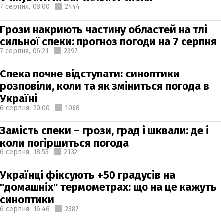
7 серпня,
08:00
2444
Грози накриють частину областей на тлі
сильної спеки: прогноз погоди на 7 серпня
7 серпня,
06:21
2397
Спека почне відступати: синоптики
розповіли, коли та як зміниться погода в
Україні
6 серпня,
20:00
1068
Замість спеки – грози, град і шквали: де і
коли погіршиться погода
6 серпня,
18:53
2132
Українці фіксують +50 градусів на
"домашніх" термометрах: що на це кажуть
синоптики
6 серпня,
16:46
2387