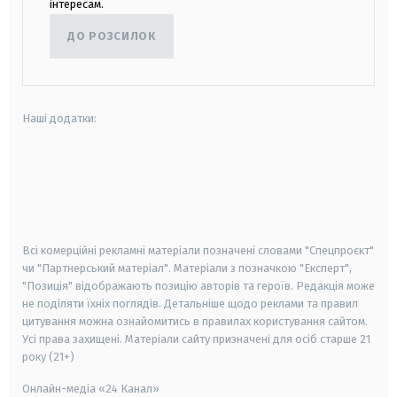
інтересам.
ДО РОЗСИЛОК
Наші додатки:
android
apple
smart tv
samsung smart tv
Всі комерційні рекламні матеріали позначені словами "Спецпроєкт"
чи "Партнерський матеріал". Матеріали з позначкою "Експерт",
"Позиція" відображають позицію авторів та героїв. Редакція може
не поділяти їхніх поглядів. Детальніше щодо реклами та правил
цитування можна ознайомитись в правилах користування сайтом.
Усі права захищені.
Матеріали сайту призначені для осіб старше
21
року (21+)
Онлайн-медіа «24 Канал»