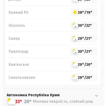
Кривий Ріг
28°
/
19°
Нікополь
30°
/
22°
Самар
29°
/
21°
Павлоград
30°
/
21°
Кам’янське
29°
/
20°
Синельникове
29°
/
20°
Автономна Республіка Крим
33°
20°
Мінлива хмарність, слабкий дощ