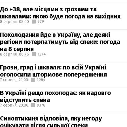
До +38, але місцями з грозами та
шквалами: якою буде погода на вихідних
8 серпня,
08:00
979
Похолодання йде в Україну, але деякі
регіони потерпатимуть від спеки: погода
на 8 серпня
8 серпня,
06:46
1344
Грози, град і шквали: по всій Україні
оголосили штормове попередження
7 серпня,
21:00
1964
В Україні дещо похолодає: як надовго
відступить спека
7 серпня,
20:00
9378
Синоптикиня відповіла, яку негоду
очікувати після сильної спеки