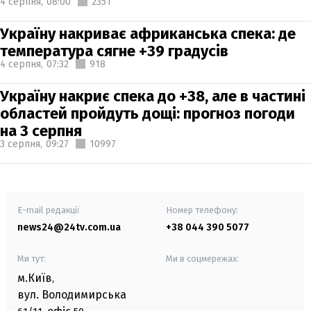
4 серпня,
08:00
2351
Україну накриває африканська спека: де
температура сягне +39 градусів
4 серпня,
07:32
918
Україну накриє спека до +38, але в частині
областей пройдуть дощі: прогноз погоди
на 3 серпня
3 серпня,
09:27
10997
E-mail редакції
Номер телефону:
news24@24tv.com.ua
+38 044 390 5077
Ми тут:
Ми в соцмережах:
м.Київ
,
вул. Володимирська