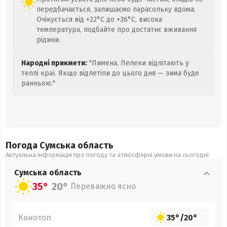
передбачається, залишаємо парасольку вдома.
Очікується від +22°C до +36°C, висока
температура, подбайте про достатнє вживання
рідини.
Народні прикмети:
"Пимена. Лелеки відлітають у
теплі краї. Якщо відлетіли до цього дня — зима буде
ранньою."
Погода Сумська
область
Актуальна інформація про погоду та атмосферні умови на сьогодні
Сумська
область
35°
20°
Переважно ясно
Конотоп
35°
/
20°