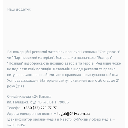
Наші додатки:
android
apple
smart tv
samsung smart tv
Всі комерційні рекламні матеріали позначені словами "Спецпроєкт"
чи "Партнерський матеріал". Матеріали з позначкою "Експерт",
"Позиція" відображають позицію авторів та героїв. Редакція може
не поділяти їхніх поглядів. Детальніше щодо реклами та правил
цитування можна ознайомитись в правилах користування сайтом.
Усі права захищені.
Матеріали сайту призначені для осіб старше
21
року (21+)
Онлайн-медіа «24 Канал»
пл. Галицька, буд. 15, м. Львів, 79008
Телефон
+380 (32) 229-77-77
Адреса електронної пошти —
legal@24tv.com.ua
Ідентифікатор онлайн-медіа в Реєстрі суб'єктів у сфері медіа —
R40-06057