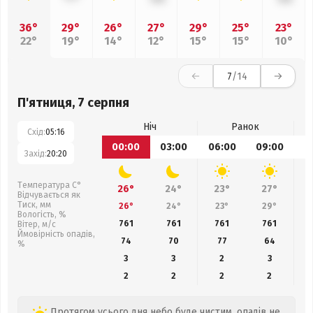
36°
29°
26°
27°
29°
25°
23°
22°
19°
14°
12°
15°
15°
10°
7
/14
П'ятниця, 7 серпня
Ніч
Ранок
Схід:
05:16
00:00
03:00
06:00
09:00
1
Захід:
20:20
Температура С°
26°
24°
23°
27°
Відчувається як
Тиск, мм
26°
24°
23°
29°
Вологість, %
761
761
761
761
Вітер, м/с
Ймовірність опадів,
74
70
77
64
%
3
3
2
3
2
2
2
2
Протягом усього дня небо буде чистим, опадів не