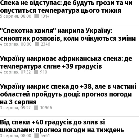
Спека не відступає: де будуть грози та чи
опуститься температура цього тижня
5 серпня,
08:00
1314
"Спекотна хвиля" накрила Україну:
синоптик розповів, коли очікуються зміни
4 серпня,
08:00
2346
Україну накриває африканська спека: де
температура сягне +39 градусів
4 серпня,
07:32
910
Україну накриє спека до +38, але в частині
областей пройдуть дощі: прогноз погоди
на 3 серпня
3 серпня,
09:27
10966
Від спеки +40 градусів до злив зі
шквалами: прогноз погоди на тиждень
3 серпня,
08:00
5461