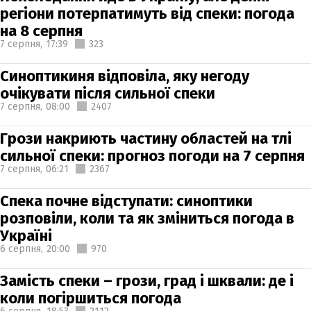
регіони потерпатимуть від спеки: погода
на 8 серпня
7 серпня,
17:39
323
Синоптикиня відповіла, яку негоду
очікувати після сильної спеки
7 серпня,
08:00
2407
Грози накриють частину областей на тлі
сильної спеки: прогноз погоди на 7 серпня
7 серпня,
06:21
2367
Спека почне відступати: синоптики
розповіли, коли та як зміниться погода в
Україні
6 серпня,
20:00
970
Замість спеки – грози, град і шквали: де і
коли погіршиться погода