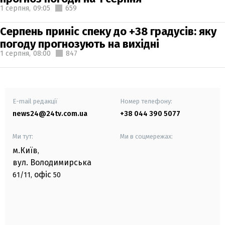
1 серпня,
09:05
659
Серпень приніс спеку до +38 градусів: яку
погоду прогнозують на вихідні
1 серпня,
08:00
847
E-mail редакції
Номер телефону:
news24@24tv.com.ua
+38 044 390 5077
Ми тут:
Ми в соцмережах:
м.Київ
,
вул. Володимирська
офіс
61/11,
50