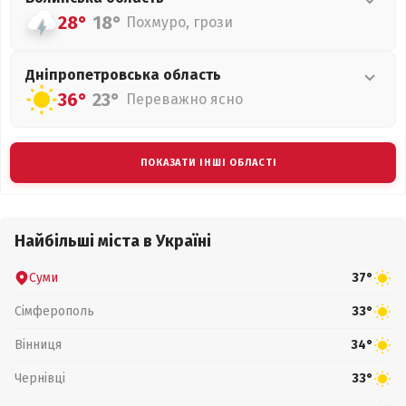
28°
18°
Похмуро, грози
Дніпропетровська
область
36°
23°
Переважно ясно
ПОКАЗАТИ ІНШІ ОБЛАСТІ
Найбільші міста в Україні
Суми
37°
Сімферополь
33°
Вінниця
34°
Чернівці
33°