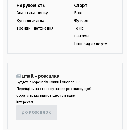
Нерухомість
Спорт
Аналітика ринку
Бокс
Купівля житла
Футбол
Тренди і натхнення
Теніс
Біатлон
Інші види спорту
Email - розсилка
Будьте в курсі всіх новин і оновлень!
Перейдіть на сторінку наших розсилок, щоб
обрати ті, що відповідають вашим
інтересам.
ДО РОЗСИЛОК