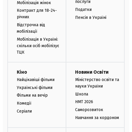
послуги
Мобілізація жінок
Податки
Контракт для 18-24-
річних
Пенсія в Україні
Відстрочка від
мобілізації
Мобілізація в Україні:
скільки осіб мобілізує
ТЦК
Кіно
Новини Освіти
Найцікавіші фільми
Міністерство освіти та
науки України
Українські фільми
Школа
Фільми на вечір
НМТ 2026
Комедії
Саморозвиток
Серіали
Навчання за кордоном