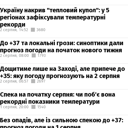
Україну накрив "тепловий купол": у 5
регіонах зафіксували температурні
рекорди
2 серпня,
14:52
3680
До +37 та локальні грози: синоптики дали
прогноз погоди на початок нового тижня
2 серпня,
08:00
1793
Дощитиме лише на Заході, але припече до
+35: яку погоду прогнозують на 2 серпня
2 серпня,
06:57
2697
Спека на початку серпня: чи поб'є вона
рекордні показники температури
1 серпня,
20:00
1540
Без опадів, але із сильною спекою до +37:
прогноз погоди на 1 серпня