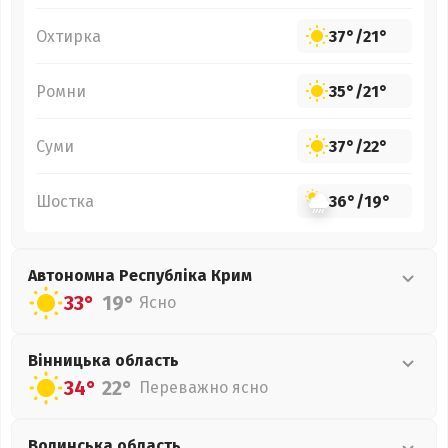
Охтирка
37°
/
21°
Ромни
35°
/
21°
Суми
37°
/
22°
Шостка
36°
/
19°
Автономна Республіка Крим
33°
19°
Ясно
Вінницька
область
34°
22°
Переважно ясно
Волинська
область