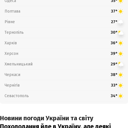
Одеса
35°
Полтава
37°
Рівне
27°
Тернопіль
30°
Харків
36°
Херсон
39°
Хмельницький
29°
Черкаси
38°
Чернігів
33°
Севастополь
34°
Новини погоди України та світу
Похолодання йде в Україну, але деякі