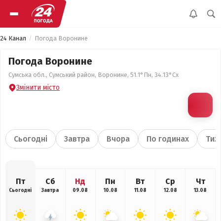
24 Канал
Погода Воронине
Погода Воронине
Сумська обл., Сумський район, Воронине, 51.1°Пн, 34.13°Сх
Змінити місто
Сьогодні
Завтра
Вчора
По годинах
Тиж
Пт
Сб
Нд
Пн
Вт
Ср
Чт
Сьогодні
Завтра
09.08
10.08
11.08
12.08
13.08