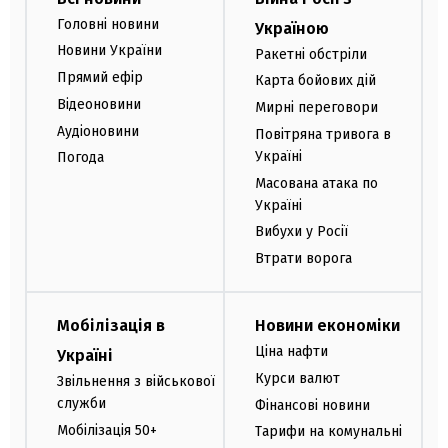
Головні новини
Україною
Новини України
Ракетні обстріли
Прямий ефір
Карта бойових дій
Відеоновини
Мирні переговори
Аудіоновини
Повітряна тривога в
Україні
Погода
Масована атака по
Україні
Вибухи у Росії
Втрати ворога
Мобілізація в
Новини економіки
Ціна нафти
Україні
Курси валют
Звільнення з військової
служби
Фінансові новини
Мобілізація 50+
Тарифи на комунальні