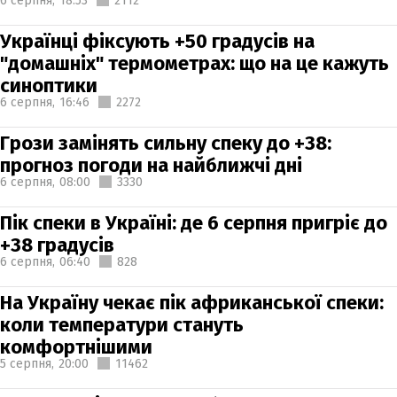
6 серпня,
18:53
2112
Українці фіксують +50 градусів на
"домашніх" термометрах: що на це кажуть
синоптики
6 серпня,
16:46
2272
Грози замінять сильну спеку до +38:
прогноз погоди на найближчі дні
6 серпня,
08:00
3330
Пік спеки в Україні: де 6 серпня пригріє до
+38 градусів
6 серпня,
06:40
828
На Україну чекає пік африканської спеки:
коли температури стануть
комфортнішими
5 серпня,
20:00
11462