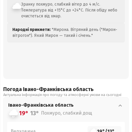
Зранку похмуро, слабкий вітер до 4 м/с.
Температура від +15°C до +24°C. Після обіду небо
очистеться від хмар.
Народні прикмети:
"Мирона. Вітряний день ("Мирон-
вітрогон"). Який Мирон — такий і січень."
Погода Івано-Франківська
область
Актуальна інформація про погоду та атмосферні умови на сьогодні
Івано-Франківська
область
19°
13°
Похмуро, слабкий дощ
Верховина
19°
/
13°