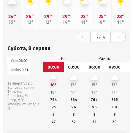
24°
26°
29°
29°
23°
25°
28°
15°
12°
12°
14°
11°
9°
11°
7
/14
Субота, 8 серпня
Ніч
Ранок
Схід:
06:01
00:00
03:00
06:00
09:00
1
Захід:
20:51
Температура С°
18°
17°
15°
17°
Відчувається як
Тиск, мм
18°
17°
15°
17°
Вологість, %
764
764
764
765
Вітер, м/с
Ймовірність опадів,
95
96
96
88
%
4
3
3
3
47
52
52
20