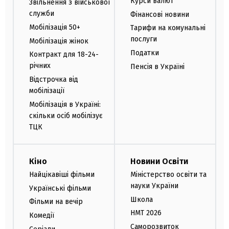
Курси валют
Звільнення з військової
служби
Фінансові новини
Мобілізація 50+
Тарифи на комунальні
послуги
Мобілізація жінок
Податки
Контракт для 18-24-
річних
Пенсія в Україні
Відстрочка від
мобілізації
Мобілізація в Україні:
скільки осіб мобілізує
ТЦК
Кіно
Новини Освіти
Найцікавіші фільми
Міністерство освіти та
науки України
Українські фільми
Школа
Фільми на вечір
НМТ 2026
Комедії
Саморозвиток