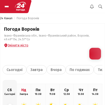
24 Канал
Погода Воронів
Погода Воронів
Івано-Франківська обл., Івано-Франківський район, Воронів,
49.49°Пн, 24.57°Сх
Змінити місто
Сьогодні
Завтра
Вчора
По годинах
Тиж
Сб
Нд
Пн
Вт
Ср
Чт
Пт
Сьогодні
Завтра
10.08
11.08
12.08
13.08
14.08