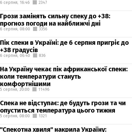
6 серпня,
16:46
2347
Грози замінять сильну спеку до +38:
прогноз погоди на найближчі дні
6 серпня,
08:00
3356
Пік спеки в Україні: де 6 серпня пригріє до
+38 градусів
6 серпня,
06:40
836
На Україну чекає пік африканської спеки:
коли температури стануть
комфортнішими
5 серпня,
20:00
11496
Спека не відступає: де будуть грози та чи
опуститься температура цього тижня
5 серпня,
08:00
1321
"Спекотна хвиля" накрила Україну: