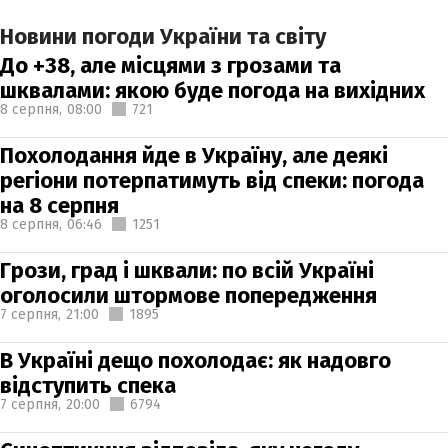
Новини погоди України та світу
До +38, але місцями з грозами та
шквалами: якою буде погода на вихідних
8 серпня,
08:00
721
Похолодання йде в Україну, але деякі
регіони потерпатимуть від спеки: погода
на 8 серпня
8 серпня,
06:46
1251
Грози, град і шквали: по всій Україні
оголосили штормове попередження
7 серпня,
21:00
1895
В Україні дещо похолодає: як надовго
відступить спека
7 серпня,
20:00
6794