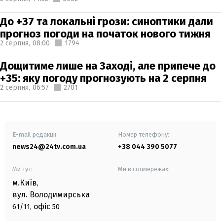
До +37 та локальні грози: синоптики дали
прогноз погоди на початок нового тижня
2 серпня,
08:00
1794
Дощитиме лише на Заході, але припече до
+35: яку погоду прогнозують на 2 серпня
2 серпня,
06:57
2701
E-mail редакції
Номер телефону:
news24@24tv.com.ua
+38 044 390 5077
Ми тут:
Ми в соцмережах:
м.Київ
,
вул. Володимирська
офіс
61/11,
50