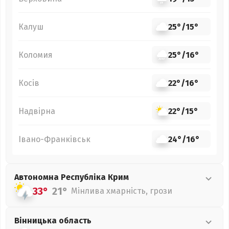
Калуш
25°
/
15°
Коломия
25°
/
16°
Косів
22°
/
16°
Надвірна
22°
/
15°
Івано-Франківськ
24°
/
16°
Автономна Республіка Крим
33°
21°
Мінлива хмарність, грози
Вінницька
область