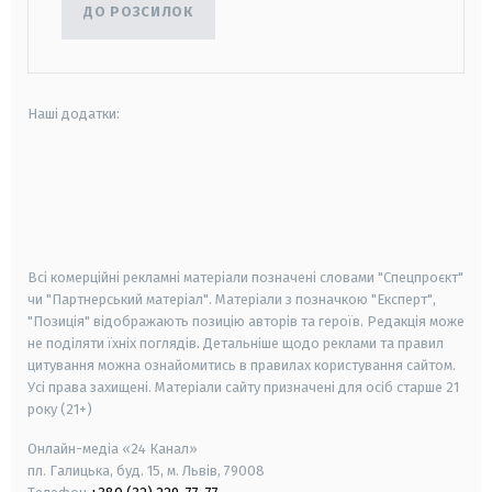
ДО РОЗСИЛОК
Наші додатки:
android
apple
smart tv
samsung smart tv
Всі комерційні рекламні матеріали позначені словами "Спецпроєкт"
чи "Партнерський матеріал". Матеріали з позначкою "Експерт",
"Позиція" відображають позицію авторів та героїв. Редакція може
не поділяти їхніх поглядів. Детальніше щодо реклами та правил
цитування можна ознайомитись в правилах користування сайтом.
Усі права захищені.
Матеріали сайту призначені для осіб старше
21
року (21+)
Онлайн-медіа «24 Канал»
пл. Галицька, буд. 15, м. Львів, 79008