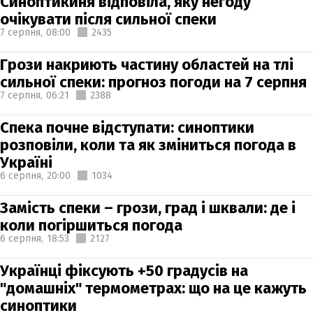
Синоптикиня відповіла, яку негоду
очікувати після сильної спеки
7 серпня,
08:00
2435
Грози накриють частину областей на тлі
сильної спеки: прогноз погоди на 7 серпня
7 серпня,
06:21
2388
Спека почне відступати: синоптики
розповіли, коли та як зміниться погода в
Україні
6 серпня,
20:00
1034
Замість спеки – грози, град і шквали: де і
коли погіршиться погода
6 серпня,
18:53
2127
Українці фіксують +50 градусів на
"домашніх" термометрах: що на це кажуть
синоптики