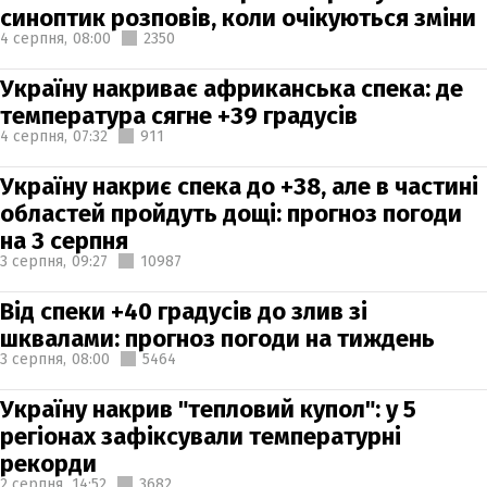
синоптик розповів, коли очікуються зміни
4 серпня,
08:00
2350
Україну накриває африканська спека: де
температура сягне +39 градусів
4 серпня,
07:32
911
Україну накриє спека до +38, але в частині
областей пройдуть дощі: прогноз погоди
на 3 серпня
3 серпня,
09:27
10987
Від спеки +40 градусів до злив зі
шквалами: прогноз погоди на тиждень
3 серпня,
08:00
5464
Україну накрив "тепловий купол": у 5
регіонах зафіксували температурні
рекорди
2 серпня,
14:52
3682