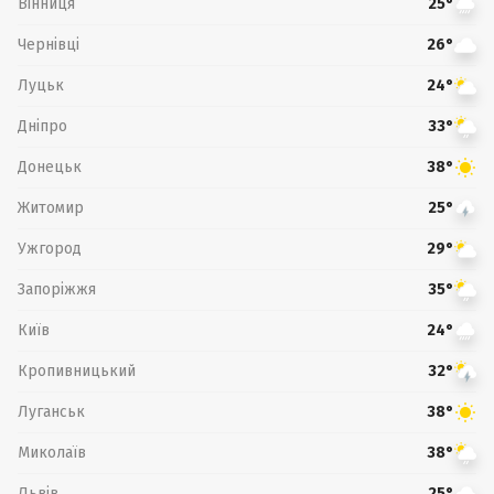
Вінниця
25°
Чернівці
26°
Луцьк
24°
Дніпро
33°
Донецьк
38°
Житомир
25°
Ужгород
29°
Запоріжжя
35°
Київ
24°
Кропивницький
32°
Луганськ
38°
Миколаїв
38°
Львів
25°