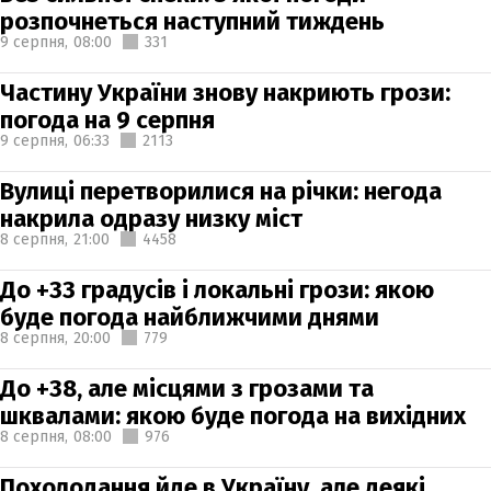
розпочнеться наступний тиждень
9 серпня,
08:00
331
Частину України знову накриють грози:
погода на 9 серпня
9 серпня,
06:33
2113
Вулиці перетворилися на річки: негода
накрила одразу низку міст
8 серпня,
21:00
4458
До +33 градусів і локальні грози: якою
буде погода найближчими днями
8 серпня,
20:00
779
До +38, але місцями з грозами та
шквалами: якою буде погода на вихідних
8 серпня,
08:00
976
Похолодання йде в Україну, але деякі