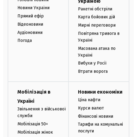
Україною
Новини України
Ракетні обстріли
Прямий ефір
Карта бойових дій
Відеоновини
Мирні переговори
Аудіоновини
Повітряна тривога в
Україні
Погода
Масована атака по
Україні
Вибухи у Росії
Втрати ворога
Мобілізація в
Новини економіки
Ціна нафти
Україні
Курси валют
Звільнення з військової
служби
Фінансові новини
Мобілізація 50+
Тарифи на комунальні
послуги
Мобілізація жінок