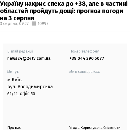
Україну накриє спека до +38, але в частині
областей пройдуть дощі: прогноз погоди
на 3 серпня
3 серпня,
09:27
10997
E-mail редакції
Номер телефону:
news24@24tv.com.ua
+38 044 390 5077
Ми тут:
Ми в соцмережах:
м.Київ
,
вул. Володимирська
офіс
61/11,
50
Про нас
Угода Користувача Спільноти