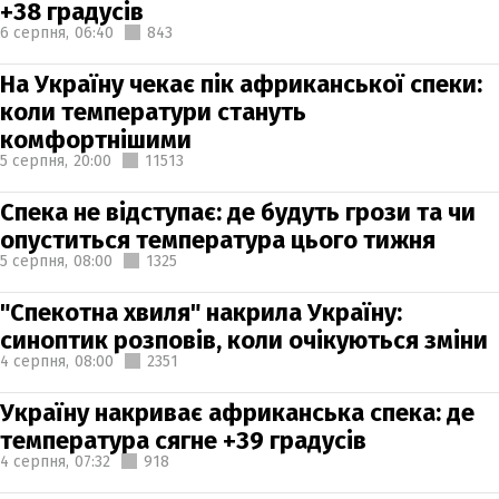
+38 градусів
6 серпня,
06:40
843
На Україну чекає пік африканської спеки:
коли температури стануть
комфортнішими
5 серпня,
20:00
11513
Спека не відступає: де будуть грози та чи
опуститься температура цього тижня
5 серпня,
08:00
1325
"Спекотна хвиля" накрила Україну:
синоптик розповів, коли очікуються зміни
4 серпня,
08:00
2351
Україну накриває африканська спека: де
температура сягне +39 градусів
4 серпня,
07:32
918