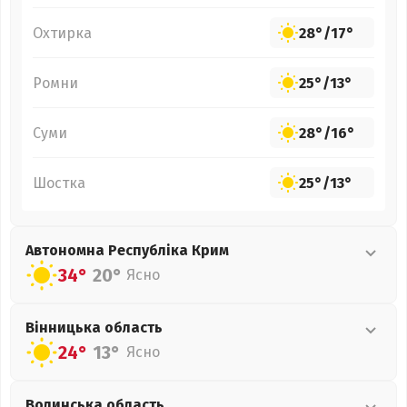
Охтирка
28°
/
17°
Ромни
25°
/
13°
Суми
28°
/
16°
Шостка
25°
/
13°
Автономна Республіка Крим
34°
20°
Ясно
Вінницька
область
24°
13°
Ясно
Волинська
область