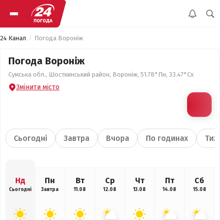
24 Канал
Погода Вороніж
Погода Вороніж
Сумська обл., Шосткинський район, Вороніж, 51.78°Пн, 33.47°Сх
Змінити місто
Сьогодні
Завтра
Вчора
По годинах
Тиж
Нд
Пн
Вт
Ср
Чт
Пт
Сб
Сьогодні
Завтра
11.08
12.08
13.08
14.08
15.08