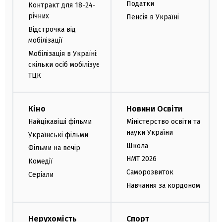
Податки
Контракт для 18-24-
річних
Пенсія в Україні
Відстрочка від
мобілізації
Мобілізація в Україні:
скільки осіб мобілізує
ТЦК
Кіно
Новини Освіти
Найцікавіші фільми
Міністерство освіти та
науки України
Українські фільми
Школа
Фільми на вечір
НМТ 2026
Комедії
Саморозвиток
Серіали
Навчання за кордоном
Нерухомість
Спорт