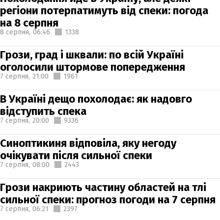
регіони потерпатимуть від спеки: погода
на 8 серпня
8 серпня,
06:46
1338
Грози, град і шквали: по всій Україні
оголосили штормове попередження
7 серпня,
21:00
1961
В Україні дещо похолодає: як надовго
відступить спека
7 серпня,
20:00
9336
Синоптикиня відповіла, яку негоду
очікувати після сильної спеки
7 серпня,
08:00
2443
Грози накриють частину областей на тлі
сильної спеки: прогноз погоди на 7 серпня
7 серпня,
06:21
2397