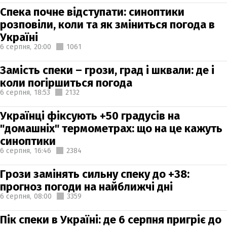
Спека почне відступати: синоптики
розповіли, коли та як зміниться погода в
Україні
6 серпня,
20:00
1061
Замість спеки – грози, град і шквали: де і
коли погіршиться погода
6 серпня,
18:53
2132
Українці фіксують +50 градусів на
"домашніх" термометрах: що на це кажуть
синоптики
6 серпня,
16:46
2384
Грози замінять сильну спеку до +38:
прогноз погоди на найближчі дні
6 серпня,
08:00
3359
Пік спеки в Україні: де 6 серпня пригріє до