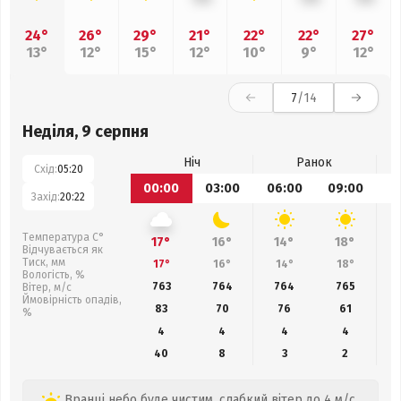
24°
26°
29°
21°
22°
22°
27°
13°
12°
15°
12°
10°
9°
12°
7
/14
Неділя, 9 серпня
Ніч
Ранок
Схід:
05:20
00:00
03:00
06:00
09:00
1
Захід:
20:22
Температура С°
17°
16°
14°
18°
Відчувається як
Тиск, мм
17°
16°
14°
18°
Вологість, %
763
764
764
765
Вітер, м/с
Ймовірність опадів,
83
70
76
61
%
4
4
4
4
40
8
3
2
Вранці небо буде чистим, слабкий вітер до 4 м/с.