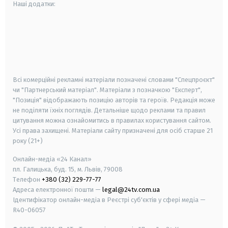
Наші додатки:
android
apple
smart tv
samsung smart tv
Всі комерційні рекламні матеріали позначені словами "Спецпроєкт"
чи "Партнерський матеріал". Матеріали з позначкою "Експерт",
"Позиція" відображають позицію авторів та героїв. Редакція може
не поділяти їхніх поглядів. Детальніше щодо реклами та правил
цитування можна ознайомитись в правилах користування сайтом.
Усі права захищені.
Матеріали сайту призначені для осіб старше
21
року (21+)
Онлайн-медіа «24 Канал»
пл. Галицька, буд. 15, м. Львів, 79008
Телефон
+380 (32) 229-77-77
Адреса електронної пошти —
legal@24tv.com.ua
Ідентифікатор онлайн-медіа в Реєстрі суб'єктів у сфері медіа —
R40-06057