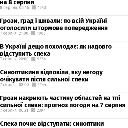
на 8 серпня
8 серпня,
06:46
1343
Грози, град і шквали: по всій Україні
оголосили штормове попередження
7 серпня,
21:00
1963
В Україні дещо похолодає: як надовго
відступить спека
7 серпня,
20:00
9364
Синоптикиня відповіла, яку негоду
очікувати після сильної спеки
7 серпня,
08:00
2444
Грози накриють частину областей на тлі
сильної спеки: прогноз погоди на 7 серпня
7 серпня,
06:21
2397
Спека почне відступати: синоптики