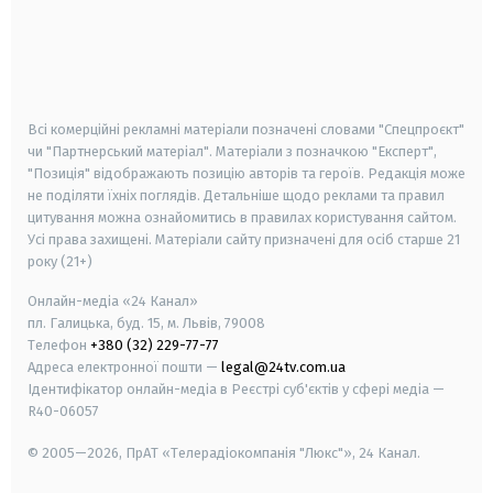
android
apple
smart tv
samsung smart tv
Всі комерційні рекламні матеріали позначені словами "Спецпроєкт"
чи "Партнерський матеріал". Матеріали з позначкою "Експерт",
"Позиція" відображають позицію авторів та героїв. Редакція може
не поділяти їхніх поглядів. Детальніше щодо реклами та правил
цитування можна ознайомитись в правилах користування сайтом.
Усі права захищені.
Матеріали сайту призначені для осіб старше
21
року (21+)
Онлайн-медіа «24 Канал»
пл. Галицька, буд. 15, м. Львів, 79008
Телефон
+380 (32) 229-77-77
Адреса електронної пошти —
legal@24tv.com.ua
Ідентифікатор онлайн-медіа в Реєстрі суб'єктів у сфері медіа —
R40-06057
© 2005—2026,
ПрАТ «Телерадіокомпанія "Люкс"», 24 Канал.