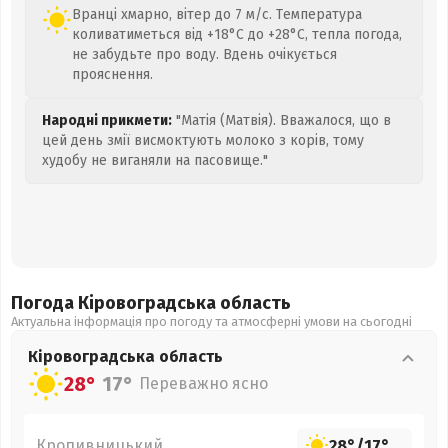
Вранці хмарно, вітер до 7 м/с. Температура
коливатиметься від +18°C до +28°C, тепла погода,
не забудьте про воду. Вдень очікується
прояснення.
Народні прикмети:
"Матія (Матвія). Вважалося, що в
цей день змії висмоктують молоко з корів, тому
худобу не виганяли на пасовище."
Погода Кіровоградська
область
Актуальна інформація про погоду та атмосферні умови на сьогодні
Кіровоградська
область
28°
17°
Переважно ясно
Кропивницький
28°
/
17°