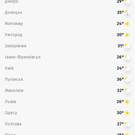
Дніпро
29°
Донецьк
35°
Житомир
24°
Ужгород
30°
Запоріжжя
31°
Івано-Франківськ
26°
Київ
24°
Луганськ
36°
Миколаїв
32°
Львів
26°
Одеса
30°
Полтава
27°