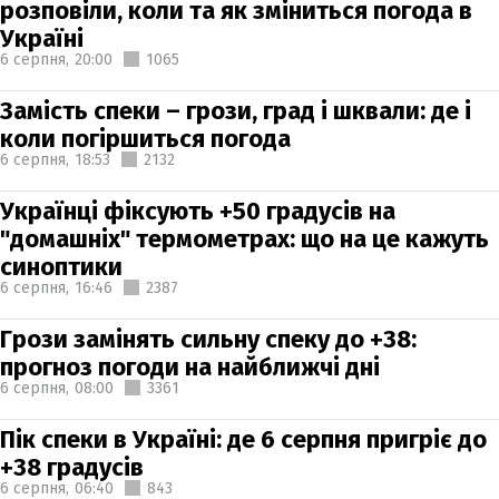
розповіли, коли та як зміниться погода в
Україні
6 серпня,
20:00
1065
Замість спеки – грози, град і шквали: де і
коли погіршиться погода
6 серпня,
18:53
2132
Українці фіксують +50 градусів на
"домашніх" термометрах: що на це кажуть
синоптики
6 серпня,
16:46
2387
Грози замінять сильну спеку до +38:
прогноз погоди на найближчі дні
6 серпня,
08:00
3361
Пік спеки в Україні: де 6 серпня пригріє до
+38 градусів
6 серпня,
06:40
843