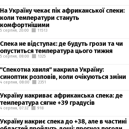
На Україну чекає пік африканської спеки:
коли температури стануть
комфортнішими
5 серпня,
20:00
11513
Спека не відступає: де будуть грози та чи
опуститься температура цього тижня
5 серпня,
08:00
1325
"Спекотна хвиля" накрила Україну:
синоптик розповів, коли очікуються зміни
4 серпня,
08:00
2351
Україну накриває африканська спека: де
температура сягне +39 градусів
4 серпня,
07:32
918
Україну накриє спека до +38, але в частині
областей пройдуть дощі: прогноз погоди