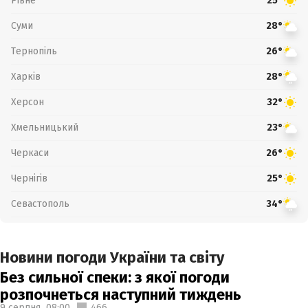
Рівне
25°
Суми
28°
Тернопіль
26°
Харків
28°
Херсон
32°
Хмельницький
23°
Черкаси
26°
Чернігів
25°
Севастополь
34°
Новини погоди України та світу
Без сильної спеки: з якої погоди
розпочнеться наступний тиждень
9 серпня,
08:00
466