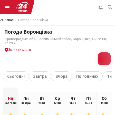
24 Канал
Погода Воронцівка
Погода Воронцівка
Кіровоградська обл., Кропивницький район, Воронцівка, 48.39°Пн,
32.7°Сх
Змінити місто
Сьогодні
Завтра
Вчора
По годинах
Тиж
Нд
Пн
Вт
Ср
Чт
Пт
Сб
Сьогодні
Завтра
11.08
12.08
13.08
14.08
15.08