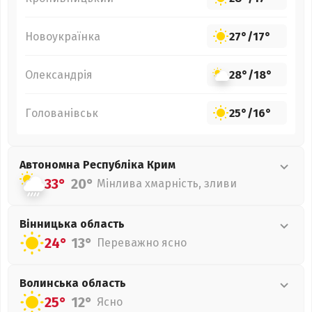
Новоукраїнка
27°
/
17°
Олександрія
28°
/
18°
Голованівськ
25°
/
16°
Автономна Республіка Крим
33°
20°
Мінлива хмарність, зливи
Вінницька
область
24°
13°
Переважно ясно
Волинська
область
25°
12°
Ясно