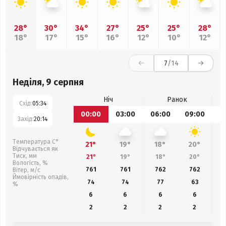
28°
30°
34°
27°
25°
25°
28°
18°
17°
15°
16°
12°
10°
12°
7
/14
Неділя, 9 серпня
Ніч
Ранок
Схід:
05:34
00:00
03:00
06:00
09:00
1
Захід:
20:14
Температура С°
21°
19°
18°
20°
Відчувається як
Тиск, мм
21°
19°
18°
20°
Вологість, %
761
761
762
762
Вітер, м/с
Ймовірність опадів,
74
74
77
63
%
6
6
6
6
2
2
2
2