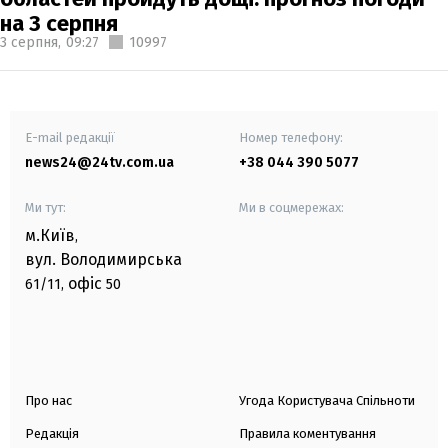
на 3 серпня
3 серпня,
09:27
10997
E-mail редакції
Номер телефону:
news24@24tv.com.ua
+38 044 390 5077
Ми тут:
Ми в соцмережах:
м.Київ
,
вул. Володимирська
офіс
61/11,
50
Про нас
Угода Користувача Спільноти
Редакція
Правила коментування