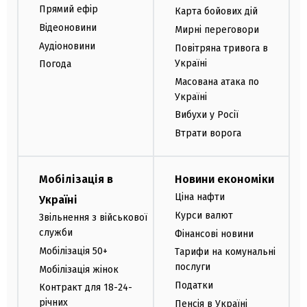
Прямий ефір
Карта бойових дій
Відеоновини
Мирні переговори
Аудіоновини
Повітряна тривога в
Україні
Погода
Масована атака по
Україні
Вибухи у Росії
Втрати ворога
Мобілізація в
Новини економіки
Ціна нафти
Україні
Курси валют
Звільнення з військової
служби
Фінансові новини
Мобілізація 50+
Тарифи на комунальні
послуги
Мобілізація жінок
Податки
Контракт для 18-24-
річних
Пенсія в Україні