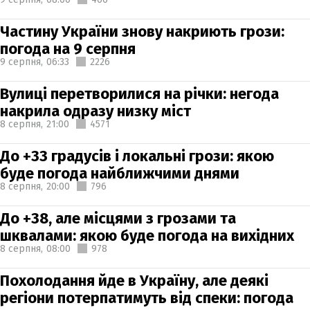
Частину України знову накриють грози:
погода на 9 серпня
9 серпня,
06:33
2226
Вулиці перетворилися на річки: негода
накрила одразу низку міст
8 серпня,
21:00
4571
До +33 градусів і локальні грози: якою
буде погода найближчими днями
8 серпня,
20:00
796
До +38, але місцями з грозами та
шквалами: якою буде погода на вихідних
8 серпня,
08:00
978
Похолодання йде в Україну, але деякі
регіони потерпатимуть від спеки: погода