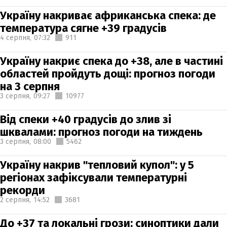
Україну накриває африканська спека: де
температура сягне +39 градусів
4 серпня,
07:32
911
Україну накриє спека до +38, але в частині
областей пройдуть дощі: прогноз погоди
на 3 серпня
3 серпня,
09:27
10977
Від спеки +40 градусів до злив зі
шквалами: прогноз погоди на тиждень
3 серпня,
08:00
5462
Україну накрив "тепловий купол": у 5
регіонах зафіксували температурні
рекорди
2 серпня,
14:52
3681
До +37 та локальні грози: синоптики дали