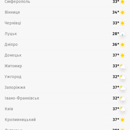
Сімферополь
33°
Вінниця
34°
Чернівці
33°
Луцьк
28°
Дніпро
36°
Донецьк
37°
Житомир
33°
Ужгород
32°
Запоріжжя
37°
Івано-Франківськ
32°
Київ
37°
Кропивницький
37°