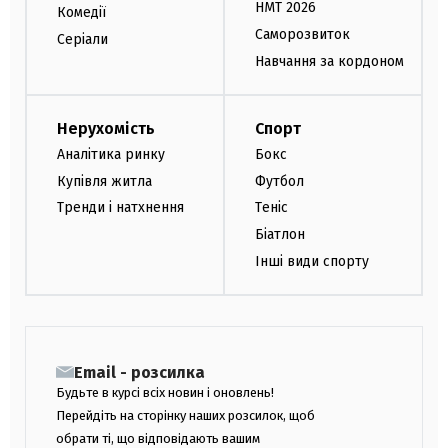
НМТ 2026
Комедії
Саморозвиток
Серіали
Навчання за кордоном
Нерухомість
Спорт
Аналітика ринку
Бокс
Купівля житла
Футбол
Тренди і натхнення
Теніс
Біатлон
Інші види спорту
Email - розсилка
Будьте в курсі всіх новин і оновлень!
Перейдіть на сторінку наших розсилок, щоб
обрати ті, що відповідають вашим