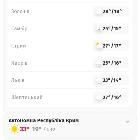
Золочів
28°
/
18°
Самбір
25°
/
15°
Стрий
27°
/
17°
Яворів
25°
/
16°
Львів
23°
/
14°
Шептицький
27°
/
16°
Автономна Республіка Крим
33°
19°
Ясно