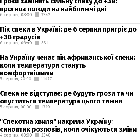
Грози замінять сильну спеку до +38:
прогноз погоди на найближчі дні
6 серпня,
08:00
3342
Пік спеки в Україні: де 6 серпня пригріє до
+38 градусів
6 серпня,
06:40
831
На Україну чекає пік африканської спеки:
коли температури стануть
комфортнішими
5 серпня,
20:00
11477
Спека не відступає: де будуть грози та чи
опуститься температура цього тижня
5 серпня,
08:00
1319
"Спекотна хвиля" накрила Україну:
синоптик розповів, коли очікуються зміни
4 серпня,
08:00
2348