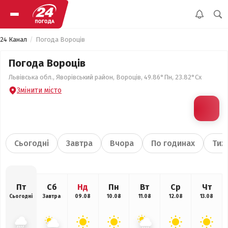
24 Канал
Погода Вороців
Погода Вороців
Львівська обл., Яворівський район, Вороців, 49.86°Пн, 23.82°Сх
Змінити місто
Сьогодні
Завтра
Вчора
По годинах
Тиж
Пт
Сб
Нд
Пн
Вт
Ср
Чт
Сьогодні
Завтра
09.08
10.08
11.08
12.08
13.08