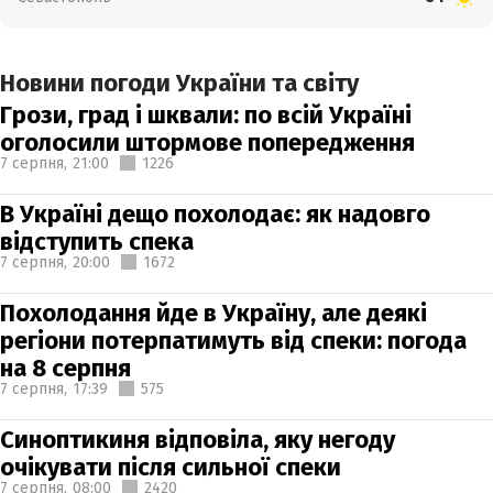
Новини погоди України та світу
Грози, град і шквали: по всій Україні
оголосили штормове попередження
7 серпня,
21:00
1226
В Україні дещо похолодає: як надовго
відступить спека
7 серпня,
20:00
1672
Похолодання йде в Україну, але деякі
регіони потерпатимуть від спеки: погода
на 8 серпня
7 серпня,
17:39
575
Синоптикиня відповіла, яку негоду
очікувати після сильної спеки
7 серпня,
08:00
2420