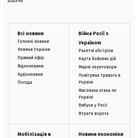
додатку
Всі новини
Війна Росії з
Головні новини
Україною
Новини України
Ракетні обстріли
Прямий ефір
Карта бойових дій
Відеоновини
Мирні переговори
Аудіоновини
Повітряна тривога в
Україні
Погода
Масована атака по
Україні
Вибухи у Росії
Втрати ворога
Мобілізація в
Новини економіки