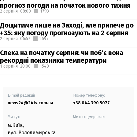
прогноз погоди на початок нового тижня
2 серпня,
08:00
1793
Дощитиме лише на Заході, але припече до
+35: яку погоду прогнозують на 2 серпня
2 серпня,
06:57
2697
Спека на початку серпня: чи поб'є вона
рекордні показники температури
1 серпня,
20:00
1540
E-mail редакції
Номер телефону:
news24@24tv.com.ua
+38 044 390 5077
Ми тут:
Ми в соцмережах:
м.Київ
,
вул. Володимирська