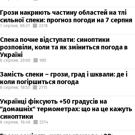
Грози накриють частину областей на тлі
сильної спеки: прогноз погоди на 7 серпня
7 серпня,
06:21
2378
Спека почне відступати: синоптики
розповіли, коли та як зміниться погода в
Україні
6 серпня,
20:00
985
Замість спеки – грози, град і шквали: де і
коли погіршиться погода
6 серпня,
18:53
2115
Українці фіксують +50 градусів на
"домашніх" термометрах: що на це кажуть
синоптики
6 серпня,
16:46
2314