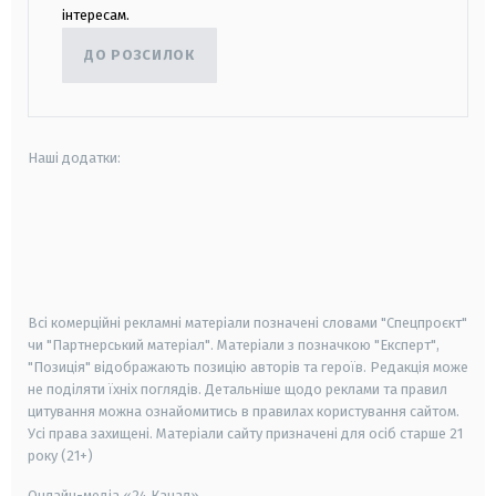
інтересам.
ДО РОЗСИЛОК
Наші додатки:
android
apple
smart tv
samsung smart tv
Всі комерційні рекламні матеріали позначені словами "Спецпроєкт"
чи "Партнерський матеріал". Матеріали з позначкою "Експерт",
"Позиція" відображають позицію авторів та героїв. Редакція може
не поділяти їхніх поглядів. Детальніше щодо реклами та правил
цитування можна ознайомитись в правилах користування сайтом.
Усі права захищені.
Матеріали сайту призначені для осіб старше
21
року (21+)
Онлайн-медіа «24 Канал»