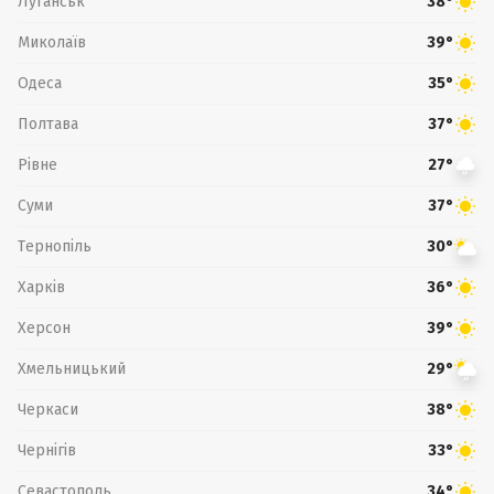
Луганськ
38°
Миколаїв
39°
Одеса
35°
Полтава
37°
Рівне
27°
Суми
37°
Тернопіль
30°
Харків
36°
Херсон
39°
Хмельницький
29°
Черкаси
38°
Чернігів
33°
Севастополь
34°