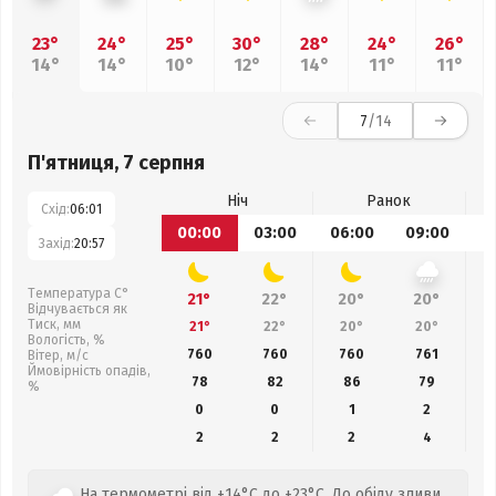
23°
24°
25°
30°
28°
24°
26°
14°
14°
10°
12°
14°
11°
11°
7
/14
П'ятниця, 7 серпня
Ніч
Ранок
Схід:
06:01
00:00
03:00
06:00
09:00
1
Захід:
20:57
Температура С°
21°
22°
20°
20°
Відчувається як
Тиск, мм
21°
22°
20°
20°
Вологість, %
760
760
760
761
Вітер, м/с
Ймовірність опадів,
78
82
86
79
%
0
0
1
2
2
2
2
4
На термометрі від +14°C до +23°C. До обіду зливи,