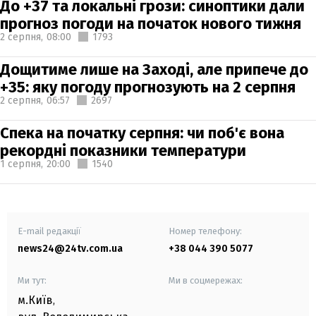
До +37 та локальні грози: синоптики дали
прогноз погоди на початок нового тижня
2 серпня,
08:00
1793
Дощитиме лише на Заході, але припече до
+35: яку погоду прогнозують на 2 серпня
2 серпня,
06:57
2697
Спека на початку серпня: чи поб'є вона
рекордні показники температури
1 серпня,
20:00
1540
E-mail редакції
Номер телефону:
news24@24tv.com.ua
+38 044 390 5077
Ми тут:
Ми в соцмережах:
м.Київ
,