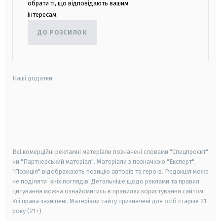
обрати ті, що відповідають вашим
інтересам.
ДО РОЗСИЛОК
Наші додатки:
android
apple
smart tv
samsung smart tv
Всі комерційні рекламні матеріали позначені словами "Спецпроєкт"
чи "Партнерський матеріал". Матеріали з позначкою "Експерт",
"Позиція" відображають позицію авторів та героїв. Редакція може
не поділяти їхніх поглядів. Детальніше щодо реклами та правил
цитування можна ознайомитись в правилах користування сайтом.
Усі права захищені.
Матеріали сайту призначені для осіб старше
21
року (21+)