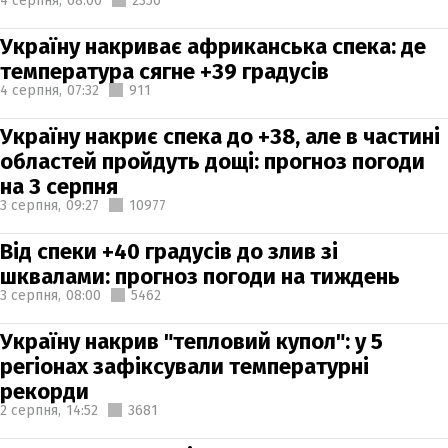
4 серпня,
08:00
2350
Україну накриває африканська спека: де
температура сягне +39 градусів
4 серпня,
07:32
911
Україну накриє спека до +38, але в частині
областей пройдуть дощі: прогноз погоди
на 3 серпня
3 серпня,
09:27
10977
Від спеки +40 градусів до злив зі
шквалами: прогноз погоди на тиждень
3 серпня,
08:00
5462
Україну накрив "тепловий купол": у 5
регіонах зафіксували температурні
рекорди
2 серпня,
14:52
3681