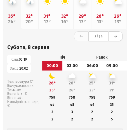
35°
32°
31°
32°
29°
26°
26°
24°
20°
17°
16°
17°
13°
13°
7
/14
Субота, 8 серпня
Ніч
Ранок
Схід:
05:19
00:00
03:00
06:00
09:00
1
Захід:
20:02
Температура С°
26°
26°
25°
31°
Відчувається як
Тиск, мм
26°
26°
25°
31°
Вологість, %
759
758
758
759
Вітер, м/с
Ймовірність опадів,
44
45
46
35
%
3
3
2
2
2
2
2
5