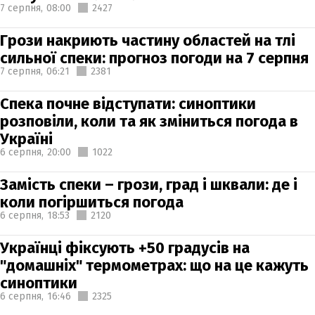
7 серпня,
08:00
2427
Грози накриють частину областей на тлі
сильної спеки: прогноз погоди на 7 серпня
7 серпня,
06:21
2381
Спека почне відступати: синоптики
розповіли, коли та як зміниться погода в
Україні
6 серпня,
20:00
1022
Замість спеки – грози, град і шквали: де і
коли погіршиться погода
6 серпня,
18:53
2120
Українці фіксують +50 градусів на
"домашніх" термометрах: що на це кажуть
синоптики
6 серпня,
16:46
2325