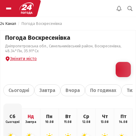
24 Канал
Погода Воскресенівка
Погода Воскресенівка
Дніпропетровська обл., Синельниківський район, Воскресенівка,
48.34°Пн, 35.91°Сх
Змінити місто
Сьогодні
Завтра
Вчора
По годинах
Тиж
Сб
Нд
Пн
Вт
Ср
Чт
Пт
Сьогодні
Завтра
10.08
11.08
12.08
13.08
14.08