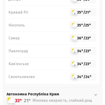
Кривий Ріг
35°
/
21°
Нікополь
35°
/
25°
Самар
36°
/
23°
Павлоград
34°
/
23°
Кам’янське
34°
/
23°
Синельникове
34°
/
24°
Автономна Республіка Крим
33°
21°
Мінлива хмарність, слабкий дощ