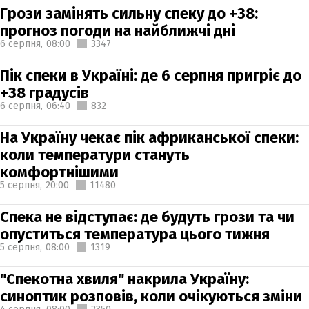
Грози замінять сильну спеку до +38:
прогноз погоди на найближчі дні
6 серпня,
08:00
3347
Пік спеки в Україні: де 6 серпня пригріє до
+38 градусів
6 серпня,
06:40
832
На Україну чекає пік африканської спеки:
коли температури стануть
комфортнішими
5 серпня,
20:00
11480
Спека не відступає: де будуть грози та чи
опуститься температура цього тижня
5 серпня,
08:00
1319
"Спекотна хвиля" накрила Україну:
синоптик розповів, коли очікуються зміни