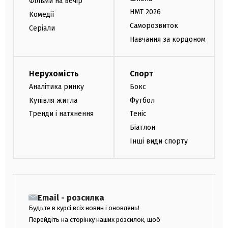
Фільми на вечір
НМТ 2026
Комедії
Саморозвиток
Серіали
Навчання за кордоном
Нерухомість
Спорт
Аналітика ринку
Бокс
Купівля житла
Футбол
Тренди і натхнення
Теніс
Біатлон
Інші види спорту
Email - розсилка
Будьте в курсі всіх новин і оновлень!
Перейдіть на сторінку наших розсилок, щоб