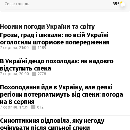
Севастополь
35°
Новини погоди України та світу
Грози, град і шквали: по всій Україні
оголосили штормове попередження
7 серпня,
21:00
1489
В Україні дещо похолодає: як надовго
відступить спека
7 серпня,
20:00
2776
Похолодання йде в Україну, але деякі
регіони потерпатимуть від спеки: погода
на 8 серпня
7 серпня,
17:39
612
Синоптикиня відповіла, яку негоду
очікувати після сильної спеки