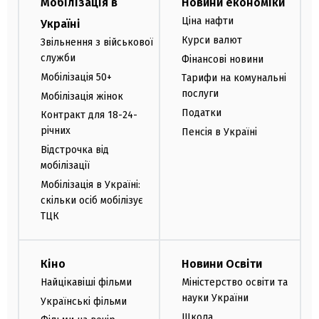
Мобілізація в
Новини економіки
Ціна нафти
Україні
Курси валют
Звільнення з військової
служби
Фінансові новини
Мобілізація 50+
Тарифи на комунальні
послуги
Мобілізація жінок
Податки
Контракт для 18-24-
річних
Пенсія в Україні
Відстрочка від
мобілізації
Мобілізація в Україні:
скільки осіб мобілізує
ТЦК
Кіно
Новини Освіти
Найцікавіші фільми
Міністерство освіти та
науки України
Українські фільми
Школа