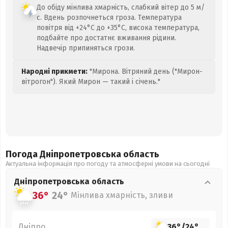
До обіду мінлива хмарність, слабкий вітер до 5 м/
с. Вдень розпочнеться гроза. Температура
повітря від +24°C до +35°C, висока температура,
подбайте про достатнє вживання рідини.
Надвечір припиняться грози.
Народні прикмети:
"Мирона. Вітряний день ("Мирон-
вітрогон"). Який Мирон — такий і січень."
Погода Дніпропетровська
область
Актуальна інформація про погоду та атмосферні умови на сьогодні
Дніпропетровська
область
36°
24°
Мінлива хмарність, зливи
Дніпро
36°
/
24°