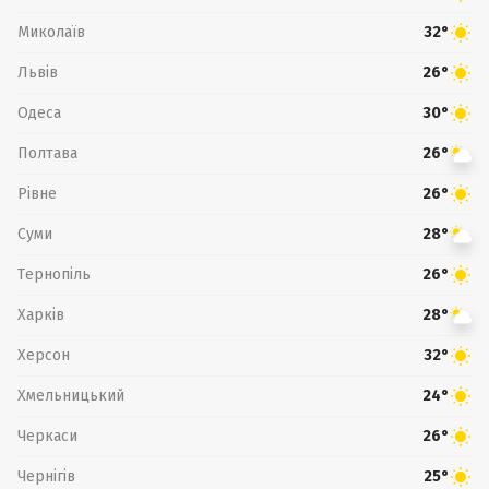
Миколаїв
32°
Львів
26°
Одеса
30°
Полтава
26°
Рівне
26°
Суми
28°
Тернопіль
26°
Харків
28°
Херсон
32°
Хмельницький
24°
Черкаси
26°
Чернігів
25°