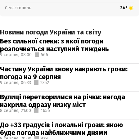
Севастополь
34°
Новини погоди України та світу
Без сильної спеки: з якої погоди
розпочнеться наступний тиждень
9 серпня,
08:00
566
Частину України знову накриють грози:
погода на 9 серпня
9 серпня,
06:33
2352
Вулиці перетворилися на річки: негода
накрила одразу низку міст
8 серпня,
21:00
4656
До +33 градусів і локальні грози: якою
буде погода найближчими днями
8 серпня,
20:00
839