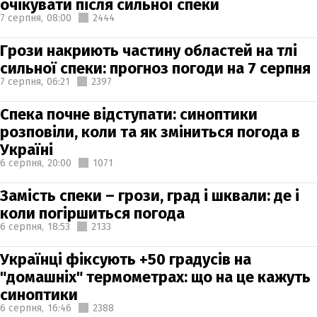
очікувати після сильної спеки
7 серпня,
08:00
2444
Грози накриють частину областей на тлі
сильної спеки: прогноз погоди на 7 серпня
7 серпня,
06:21
2397
Спека почне відступати: синоптики
розповіли, коли та як зміниться погода в
Україні
6 серпня,
20:00
1071
Замість спеки – грози, град і шквали: де і
коли погіршиться погода
6 серпня,
18:53
2133
Українці фіксують +50 градусів на
"домашніх" термометрах: що на це кажуть
синоптики
6 серпня,
16:46
2388