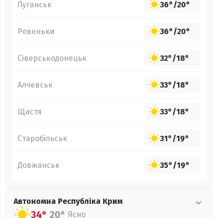
Луганськ
36°
/
20°
Ровеньки
36°
/
20°
Сіверськодонецьк
32°
/
18°
Алчевськ
33°
/
18°
Щастя
33°
/
18°
Старобільськ
31°
/
19°
Довжанськ
35°
/
19°
Автономна Республіка Крим
34°
20°
Ясно