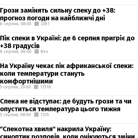
Грози замінять сильну спеку до +38:
прогноз погоди на найближчі дні
6 серпня,
08:00
3361
Пік спеки в Україні: де 6 серпня пригріє до
+38 градусів
6 серпня,
06:40
844
На Україну чекає пік африканської спеки:
коли температури стануть
комфортнішими
5 серпня,
20:00
11516
Спека не відступає: де будуть грози та чи
опуститься температура цього тижня
5 серпня,
08:00
1325
"Спекотна хвиля" накрила Україну:
синоптик розповів, коли очікуються зміни