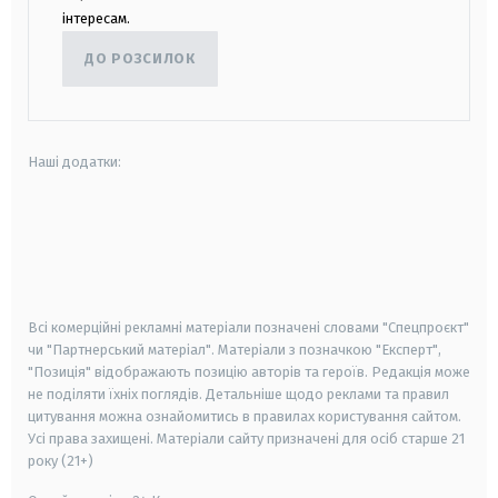
інтересам.
ДО РОЗСИЛОК
Наші додатки:
android
apple
smart tv
samsung smart tv
Всі комерційні рекламні матеріали позначені словами "Спецпроєкт"
чи "Партнерський матеріал". Матеріали з позначкою "Експерт",
"Позиція" відображають позицію авторів та героїв. Редакція може
не поділяти їхніх поглядів. Детальніше щодо реклами та правил
цитування можна ознайомитись в правилах користування сайтом.
Усі права захищені.
Матеріали сайту призначені для осіб старше
21
року (21+)