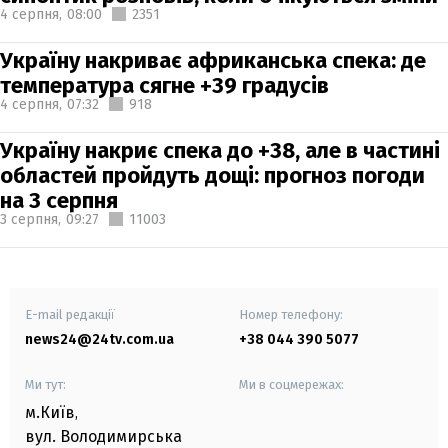
4 серпня,
08:00
2351
Україну накриває африканська спека: де
температура сягне +39 градусів
4 серпня,
07:32
918
Україну накриє спека до +38, але в частині
областей пройдуть дощі: прогноз погоди
на 3 серпня
3 серпня,
09:27
11003
E-mail редакції
Номер телефону:
news24@24tv.com.ua
+38 044 390 5077
Ми тут:
Ми в соцмережах:
м.Київ
,
вул. Володимирська