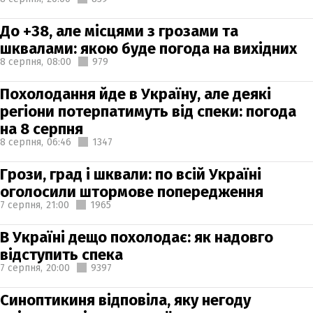
До +38, але місцями з грозами та
шквалами: якою буде погода на вихідних
8 серпня,
08:00
979
Похолодання йде в Україну, але деякі
регіони потерпатимуть від спеки: погода
на 8 серпня
8 серпня,
06:46
1347
Грози, град і шквали: по всій Україні
оголосили штормове попередження
7 серпня,
21:00
1965
В Україні дещо похолодає: як надовго
відступить спека
7 серпня,
20:00
9397
Синоптикиня відповіла, яку негоду