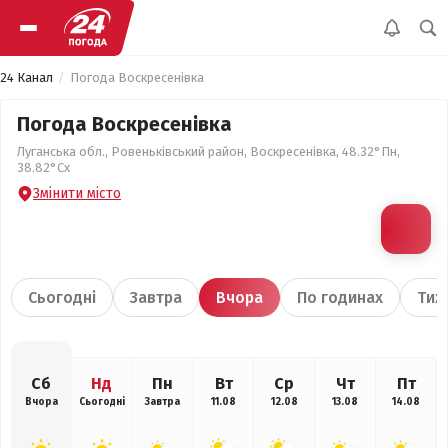
24 Канал
Погода Воскресенівка
Погода Воскресенівка
Луганська обл., Ровеньківський район, Воскресенівка, 48.32°Пн,
38.82°Сх
Змінити місто
Сьогодні
Завтра
Вчора
По годинах
Тиж
Сб
Нд
Пн
Вт
Ср
Чт
Пт
Вчора
Сьогодні
Завтра
11.08
12.08
13.08
14.08