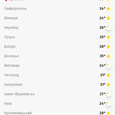
Сімферополь
34°
Вінниця
24°
Чернівці
26°
Луцьк
25°
Дніпро
28°
Донецьк
35°
Житомир
24°
Ужгород
31°
Запоріжжя
31°
Івано-Франківськ
27°
Київ
24°
Кропивницький
28°