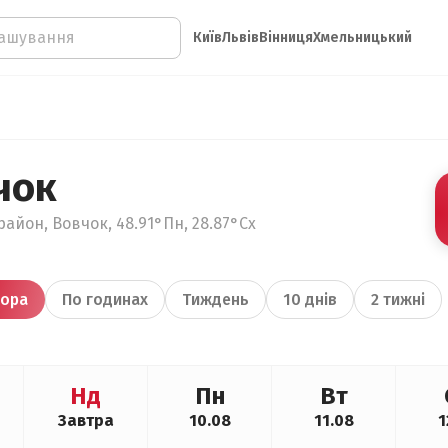
Київ
Львів
Вінниця
Хмельницький
чок
айон, Вовчок, 48.91°Пн, 28.87°Сх
ора
По годинах
Тиждень
10 днів
2 тижні
Нд
Пн
Вт
Завтра
10.08
11.08
1