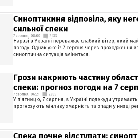
Синоптикиня відповіла, яку нег
сильної спеки
7 серпня,
08:00
2433
Наразі в Україні переважає слабкий вітер, який м
погоду. Однак уже із 7 серпня через проходження 
синоптична ситуація зміниться.
Грози накриють частину областе
спеки: прогноз погоди на 7 сер
7 серпня,
06:21
2385
У п'ятницю, 7 серпня, в Україні подекуди утримаєт
прогнозують мінливу хмарність та опади у низці рег
Спека почне відступати: синопт