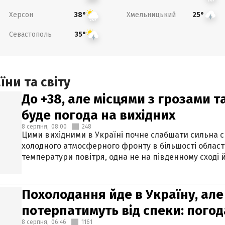
Херсон
Хмельницький
38°
25°
Севастополь
35°
ни та світу
До +38, але місцями з грозами 
буде погода на вихідних
8 серпня,
08:00
248
Цими вихідними в Україні почне слабшати сильна 
холодного атмосферного фронту в більшості област
температури повітря, одна не на південному сході й
Похолодання йде в Україну, але
потерпатимуть від спеки: погод
8 серпня,
06:46
1161