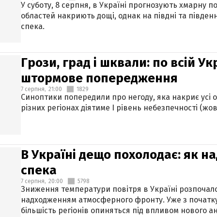
У суботу, 8 серпня, в Україні прогнозують хмарну п
областей накриють дощі, однак на півдні та півден
спека.
Грози, град і шквали: по всій У
штормове попередження
7 серпня,
21:00
1829
Синоптики попередили про негоду, яка накриє усі об
різних регіонах діятиме І рівень небезпечності (жов
В Україні дещо похолодає: як н
спека
7 серпня,
20:00
5798
Зниження температури повітря в Україні розпочалос
надходженням атмосферного фронту. Уже з початку
більшість регіонів опиняться під впливом нового а