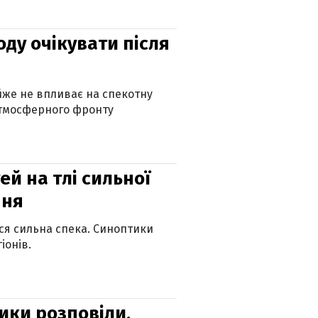
оду очікувати після
айже не впливає на спекотну
атмосферного фронту
й на тлі сильної
пня
ься сильна спека. Синоптики
іонів.
ики розповіли,