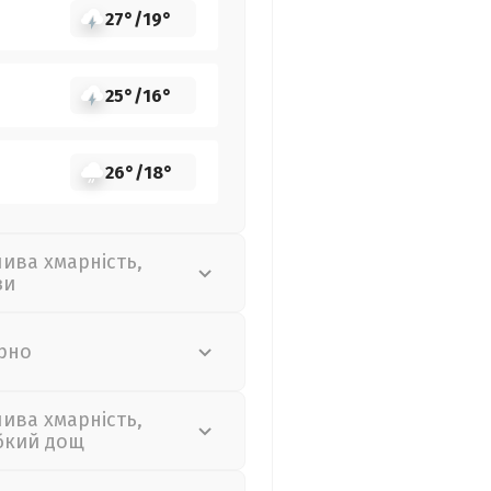
27°
/
19°
25°
/
16°
26°
/
18°
лива хмарність,
зи
рно
лива хмарність,
бкий дощ