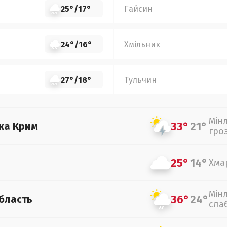
25°
/
17°
Гайсин
24°
/
16°
Хмільник
27°
/
18°
Тульчин
Мін
33°
21°
ка Крим
гро
25°
14°
Хма
Мін
36°
24°
бласть
сла