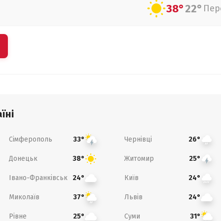
38°
22°
Пер
їні
Сімферополь
Чернівці
33°
26°
Донецьк
Житомир
38°
25°
Івано-Франківськ
Київ
24°
24°
Миколаїв
Львів
37°
24°
Рівне
Суми
25°
31°