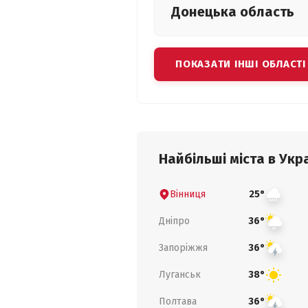
Донецька
область
ПОКАЗАТИ ІНШІ ОБЛАСТІ
Найбільші міста в Укра
Вінниця
25°
Дніпро
36°
Запоріжжя
36°
Луганськ
38°
Полтава
36°