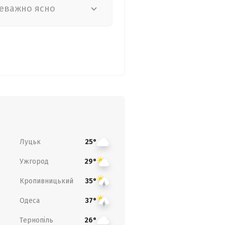
еважно ясно
Луцьк
25°
Ужгород
29°
Кропивницький
35°
Одеса
37°
Тернопіль
26°