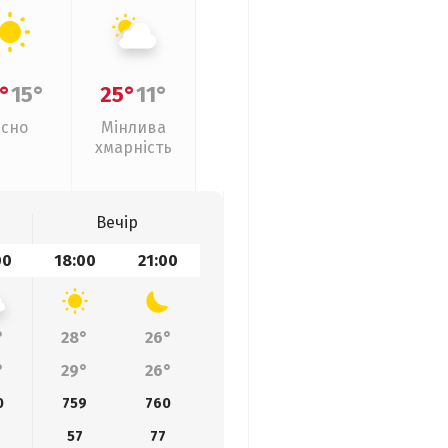
°
15°
25°
11°
Ясно
Мінлива
хмарність
Вечір
00
18:00
21:00
°
28°
26°
°
29°
26°
0
759
760
57
77