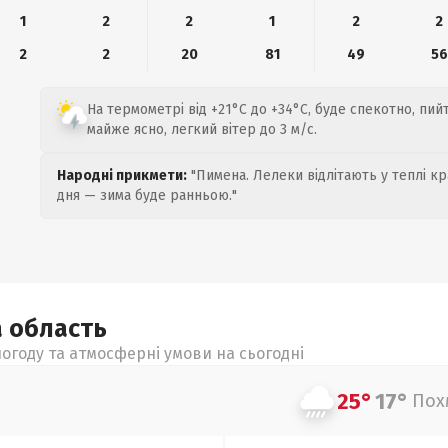
1
2
2
1
2
2
2
2
20
81
49
56
На термометрі від +21°C до +34°C, буде спекотно, пий
майже ясно, легкий вітер до 3 м/с.
Народні прикмети:
"Пимена. Лелеки відлітають у теплі кр
дня — зима буде ранньою."
а
область
огоду та атмосферні умови на сьогодні
25°
17°
Пох