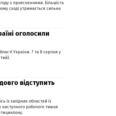
огоду з проясненнями. Більшість
ному сході утримається сильна
країні оголосили
ласті України. 7 та 8 серпня у
тий).
адовго відступить
ь із західних областей із
 наступного робочого тижня
нтициклону.