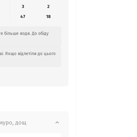
3
2
47
18
те більше води. До обіду
аї. Якщо відлетіли до цього
муро, дощ