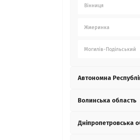
Вінниця
Жмеринка
Могилів-Подільський
Автономна Республі
Волинська
область
Дніпропетровська
о