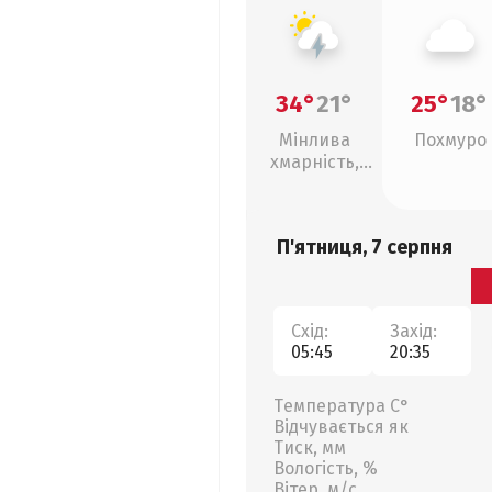
34°
21°
25°
18°
Мінлива
Похмуро
хмарність,
грози
П'ятниця, 7 серпня
Схід:
Захід:
05:45
20:35
Температура С°
Відчувається як
Тиск, мм
Вологість, %
Вітер, м/с