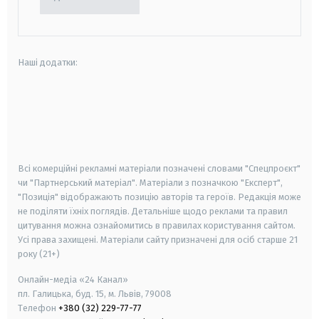
Наші додатки:
android
apple
smart tv
samsung smart tv
Всі комерційні рекламні матеріали позначені словами "Спецпроєкт"
чи "Партнерський матеріал". Матеріали з позначкою "Експерт",
"Позиція" відображають позицію авторів та героїв. Редакція може
не поділяти їхніх поглядів. Детальніше щодо реклами та правил
цитування можна ознайомитись в правилах користування сайтом.
Усі права захищені.
Матеріали сайту призначені для осіб старше
21
року (21+)
Онлайн-медіа «24 Канал»
пл. Галицька, буд. 15, м. Львів, 79008
Телефон
+380 (32) 229-77-77