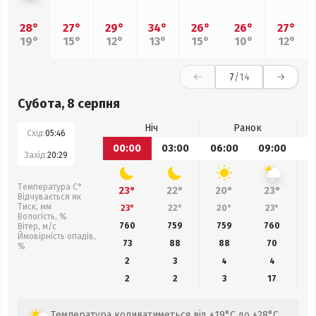
28°
27°
29°
34°
26°
26°
27°
19°
15°
12°
13°
15°
10°
12°
7
/14
Субота, 8 серпня
Ніч
Ранок
Схід:
05:46
00:00
03:00
06:00
09:00
1
Захід:
20:29
Температура С°
23°
22°
20°
23°
Відчувається як
Тиск, мм
23°
22°
20°
23°
Вологість, %
760
759
759
760
Вітер, м/с
Ймовірність опадів,
73
88
88
70
%
2
3
4
4
2
2
3
17
Температура коливатиметься від +19°C до +28°C,