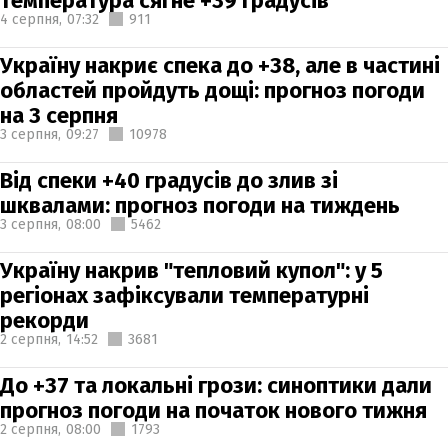
температура сягне +39 градусів
4 серпня,
07:32
911
Україну накриє спека до +38, але в частині
областей пройдуть дощі: прогноз погоди
на 3 серпня
3 серпня,
09:27
10978
Від спеки +40 градусів до злив зі
шквалами: прогноз погоди на тиждень
3 серпня,
08:00
5462
Україну накрив "тепловий купол": у 5
регіонах зафіксували температурні
рекорди
2 серпня,
14:52
3681
До +37 та локальні грози: синоптики дали
прогноз погоди на початок нового тижня
2 серпня,
08:00
1793