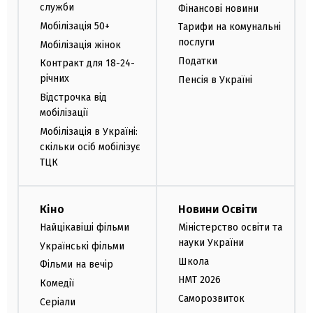
служби
Фінансові новини
Мобілізація 50+
Тарифи на комунальні
послуги
Мобілізація жінок
Податки
Контракт для 18-24-
річних
Пенсія в Україні
Відстрочка від
мобілізації
Мобілізація в Україні:
скільки осіб мобілізує
ТЦК
Кіно
Новини Освіти
Найцікавіші фільми
Міністерство освіти та
науки України
Українські фільми
Школа
Фільми на вечір
НМТ 2026
Комедії
Саморозвиток
Серіали