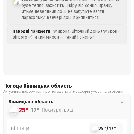
буде тепло, захистіть шкіру від сонця. Зранку
йтиме невеликий дощ, не забудьте взяти
парасольку. Ввечері дощ припиниться.
Народні прикмети:
"Мирона. Вітряний день ("Мирон-
вітрогон"). Який Мирон — такий і січень."
Погода Вінницька
область
Актуальна інформація про погоду та атмосферні умови на сьогодні
Вінницька
область
25°
17°
Похмуро, дощ
Вінниця
25°
/
17°