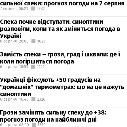
сильної спеки: прогноз погоди на 7 серпня
7 серпня,
06:21
2382
Спека почне відступати: синоптики
розповіли, коли та як зміниться погода в
Україні
6 серпня,
20:00
1023
Замість спеки – грози, град і шквали: де і
коли погіршиться погода
6 серпня,
18:53
2121
Українці фіксують +50 градусів на
"домашніх" термометрах: що на це кажуть
синоптики
6 серпня,
16:46
2326
Грози замінять сильну спеку до +38:
прогноз погоди на найближчі дні
6 серпня,
08:00
3350