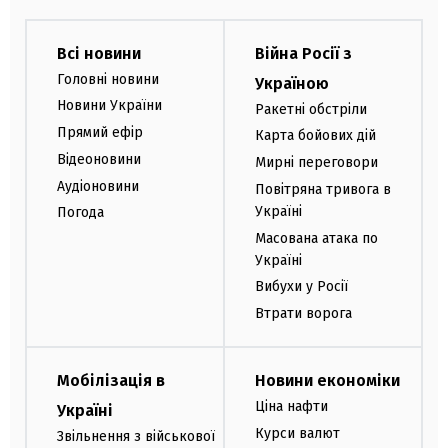
Всі новини
Війна Росії з
Головні новини
Україною
Новини України
Ракетні обстріли
Прямий ефір
Карта бойових дій
Відеоновини
Мирні переговори
Аудіоновини
Повітряна тривога в
Україні
Погода
Масована атака по
Україні
Вибухи у Росії
Втрати ворога
Мобілізація в
Новини економіки
Ціна нафти
Україні
Курси валют
Звільнення з військової