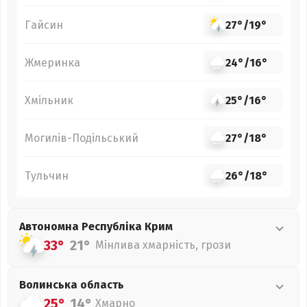
Гайсин
27°
/
19°
Жмеринка
24°
/
16°
Хмільник
25°
/
16°
Могилів-Подільський
27°
/
18°
Тульчин
26°
/
18°
Автономна Республіка Крим
33°
21°
Мінлива хмарність, грози
Волинська
область
25°
14°
Хмарно