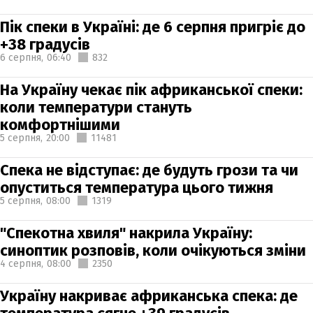
Пік спеки в Україні: де 6 серпня пригріє до
+38 градусів
6 серпня,
06:40
832
На Україну чекає пік африканської спеки:
коли температури стануть
комфортнішими
5 серпня,
20:00
11481
Спека не відступає: де будуть грози та чи
опуститься температура цього тижня
5 серпня,
08:00
1319
"Спекотна хвиля" накрила Україну:
синоптик розповів, коли очікуються зміни
4 серпня,
08:00
2350
Україну накриває африканська спека: де