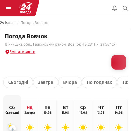
24 Канал
Погода Вовчок
Погода Вовчок
Вінницька обл., Гайсинський район, Вовчок, 48.23°Пн, 29.56°Сх
Змінити місто
Сьогодні
Завтра
Вчора
По годинах
Тиж
Сб
Нд
Пн
Вт
Ср
Чт
Пт
Сьогодні
Завтра
10.08
11.08
12.08
13.08
14.08