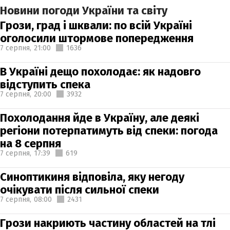
Новини погоди України та світу
Грози, град і шквали: по всій Україні
оголосили штормове попередження
7 серпня,
21:00
1636
В Україні дещо похолодає: як надовго
відступить спека
7 серпня,
20:00
3932
Похолодання йде в Україну, але деякі
регіони потерпатимуть від спеки: погода
на 8 серпня
7 серпня,
17:39
619
Синоптикиня відповіла, яку негоду
очікувати після сильної спеки
7 серпня,
08:00
2431
Грози накриють частину областей на тлі