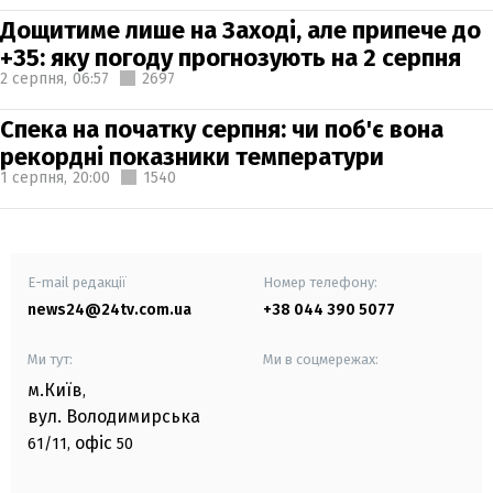
Дощитиме лише на Заході, але припече до
+35: яку погоду прогнозують на 2 серпня
2 серпня,
06:57
2697
Спека на початку серпня: чи поб'є вона
рекордні показники температури
1 серпня,
20:00
1540
E-mail редакції
Номер телефону:
news24@24tv.com.ua
+38 044 390 5077
Ми тут:
Ми в соцмережах:
м.Київ
,
вул. Володимирська
офіс
61/11,
50