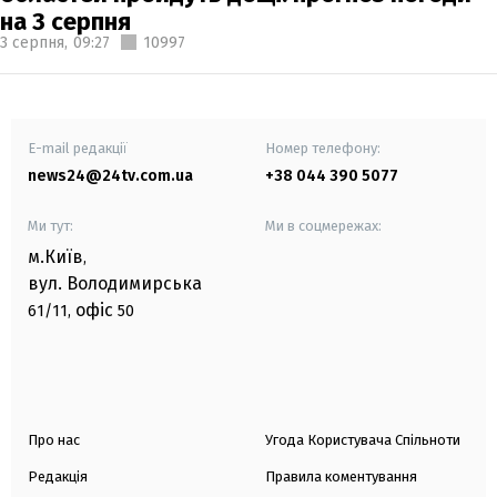
на 3 серпня
3 серпня,
09:27
10997
E-mail редакції
Номер телефону:
news24@24tv.com.ua
+38 044 390 5077
Ми тут:
Ми в соцмережах:
м.Київ
,
вул. Володимирська
офіс
61/11,
50
Про нас
Угода Користувача Спільноти
Редакція
Правила коментування