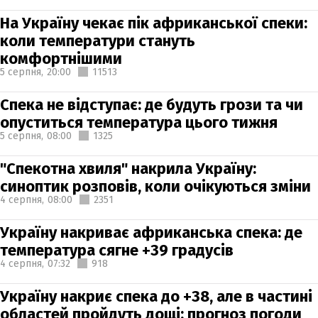
На Україну чекає пік африканської спеки:
коли температури стануть
комфортнішими
5 серпня,
20:00
11513
Спека не відступає: де будуть грози та чи
опуститься температура цього тижня
5 серпня,
08:00
1325
"Спекотна хвиля" накрила Україну:
синоптик розповів, коли очікуються зміни
4 серпня,
08:00
2351
Україну накриває африканська спека: де
температура сягне +39 градусів
4 серпня,
07:32
918
Україну накриє спека до +38, але в частині
областей пройдуть дощі: прогноз погоди