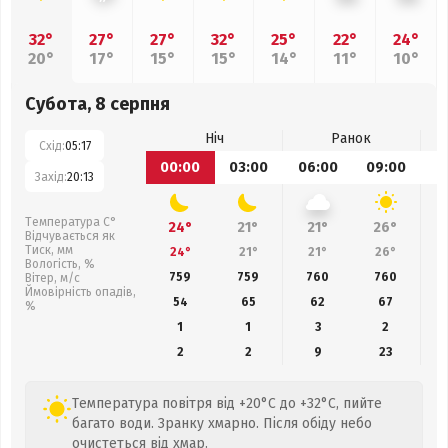
32°
27°
27°
32°
25°
22°
24°
20°
17°
15°
15°
14°
11°
10°
Субота, 8 серпня
Ніч
Ранок
Схід:
05:17
00:00
03:00
06:00
09:00
1
Захід:
20:13
Температура С°
24°
21°
21°
26°
Відчувається як
Тиск, мм
24°
21°
21°
26°
Вологість, %
759
759
760
760
Вітер, м/с
Ймовірність опадів,
54
65
62
67
%
1
1
3
2
2
2
9
23
Температура повітря від +20°C до +32°C, пийте
багато води. Зранку хмарно. Після обіду небо
очистеться від хмар.