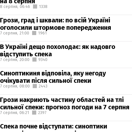
на 8 серпня
8 серпня,
06:46
1338
Грози, град і шквали: по всій Україні
оголосили штормове попередження
7 серпня,
21:00
1961
В Україні дещо похолодає: як надовго
відступить спека
7 серпня,
20:00
9340
Синоптикиня відповіла, яку негоду
очікувати після сильної спеки
7 серпня,
08:00
2443
Грози накриють частину областей на тлі
сильної спеки: прогноз погоди на 7 серпня
7 серпня,
06:21
2397
Спека почне відступати: синоптики