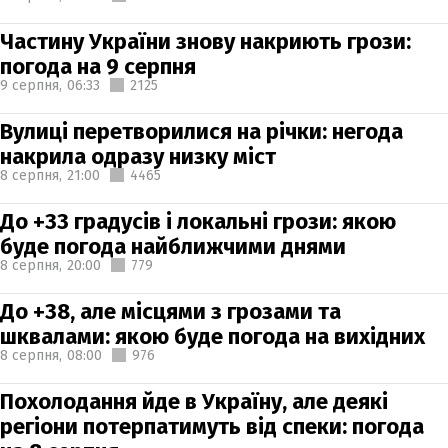
Частину України знову накриють грози:
погода на 9 серпня
9 серпня,
06:33
2125
Вулиці перетворилися на річки: негода
накрила одразу низку міст
8 серпня,
21:00
4465
До +33 градусів і локальні грози: якою
буде погода найближчими днями
8 серпня,
20:00
779
До +38, але місцями з грозами та
шквалами: якою буде погода на вихідних
8 серпня,
08:00
976
Похолодання йде в Україну, але деякі
регіони потерпатимуть від спеки: погода