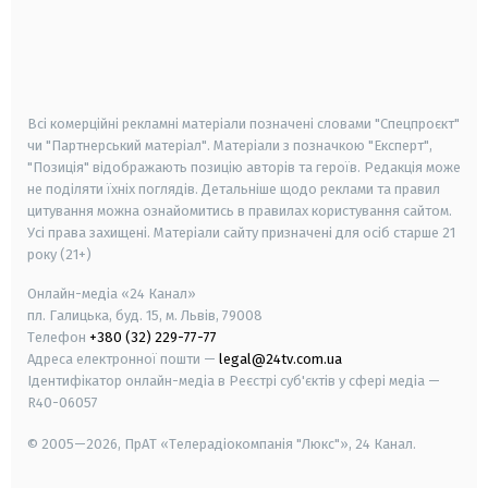
android
apple
smart tv
samsung smart tv
Всі комерційні рекламні матеріали позначені словами "Спецпроєкт"
чи "Партнерський матеріал". Матеріали з позначкою "Експерт",
"Позиція" відображають позицію авторів та героїв. Редакція може
не поділяти їхніх поглядів. Детальніше щодо реклами та правил
цитування можна ознайомитись в правилах користування сайтом.
Усі права захищені.
Матеріали сайту призначені для осіб старше
21
року (21+)
Онлайн-медіа «24 Канал»
пл. Галицька, буд. 15, м. Львів, 79008
Телефон
+380 (32) 229-77-77
Адреса електронної пошти —
legal@24tv.com.ua
Ідентифікатор онлайн-медіа в Реєстрі суб'єктів у сфері медіа —
R40-06057
© 2005—2026,
ПрАТ «Телерадіокомпанія "Люкс"», 24 Канал.