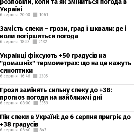
розповіли, коли та як зміниться погода в
Україні
6 серпня,
20:00
1061
Замість спеки – грози, град і шквали: де і
коли погіршиться погода
6 серпня,
18:53
2132
Українці фіксують +50 градусів на
"домашніх" термометрах: що на це кажуть
синоптики
6 серпня,
16:46
2385
Грози замінять сильну спеку до +38:
прогноз погоди на найближчі дні
6 серпня,
08:00
3359
Пік спеки в Україні: де 6 серпня пригріє до
+38 градусів
6 серпня,
06:40
843