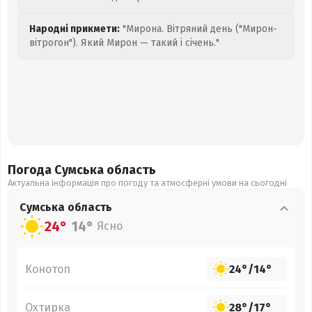
Народні прикмети:
"Мирона. Вітряний день ("Мирон-
вітрогон"). Який Мирон — такий і січень."
Погода Сумська
область
Актуальна інформація про погоду та атмосферні умови на сьогодні
Сумська
область
24°
14°
Ясно
Конотоп
24°
/
14°
Охтирка
28°
/
17°