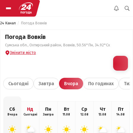
24 Канал
Погода Вовків
Погода Вовків
Сумська обл., Охтирський район, Вовків, 50.56°Пн, 34.92°Сх
Змінити місто
Сьогодні
Завтра
Вчора
По годинах
Тиж
Сб
Нд
Пн
Вт
Ср
Чт
Пт
Вчора
Сьогодні
Завтра
11.08
12.08
13.08
14.08