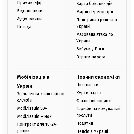
Прямий ефір
Карта бойових дій
Відеоновини
Мирні переговори
Аудіоновини
Повітряна тривога в
Україні
Погода
Масована атака по
Україні
Вибухи у Росії
Втрати ворога
Мобілізація в
Новини економіки
Ціна нафти
Україні
Курси валют
Звільнення з військової
служби
Фінансові новини
Мобілізація 50+
Тарифи на комунальні
послуги
Мобілізація жінок
Податки
Контракт для 18-24-
річних
Пенсія в Україні