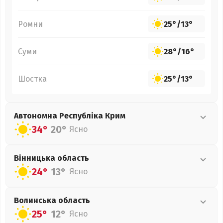
Ромни
25°
/
13°
Суми
28°
/
16°
Шостка
25°
/
13°
Автономна Республіка Крим
34°
20°
Ясно
Вінницька
область
24°
13°
Ясно
Волинська
область
25°
12°
Ясно