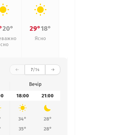
°
20°
29°
18°
еважно
Ясно
ясно
7
/14
Вечір
00
18:00
21:00
°
34°
28°
°
35°
28°