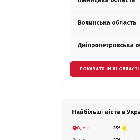
Вінницька
область
Волинська
область
Дніпропетровська
о
ПОКАЗАТИ ІНШІ ОБЛАСТІ
Найбільші міста в Укра
Одеса
35°