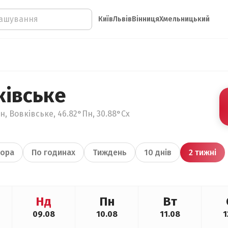
Київ
Львів
Вінниця
Хмельницький
ківське
, Вовківське, 46.82°Пн, 30.88°Сх
ора
По годинах
Тиждень
10 днів
2 тижні
Нд
Пн
Вт
09.08
10.08
11.08
1