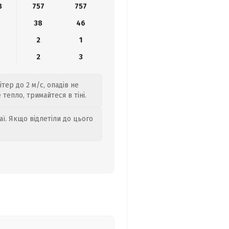
8
757
757
38
46
2
1
2
3
тер до 2 м/с, опадів не
тепло, тримайтеся в тіні.
аї. Якщо відлетіли до цього