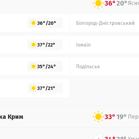
36°
20°
Ясн
36°
/
20°
Білгород-Дністровський
37°
/
22°
Ізмаїл
35°
/
24°
Подільськ
37°
/
21°
33°
19°
ка Крим
Пер