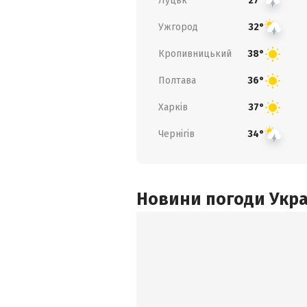
Луцьк
27°
Ужгород
32°
Кропивницький
38°
Полтава
36°
Харків
37°
Чернігів
34°
Новини погоди Украї