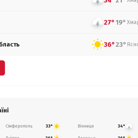
34°
21°
Хма
27°
19°
Хма
36°
23°
бласть
Ясн
їні
Сімферополь
Вінниця
33°
34°