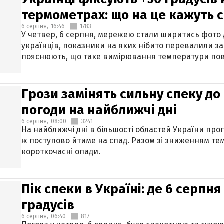
термометрах: що на це кажуть 
6 серпня,
16:46
1783
У четвер, 6 серпня, мережею стали ширитись фото
українців, показники на яких нібито перевалили за
пояснюють, що таке вимірювання температури пов
Грози замінять сильну спеку до 
погоди на найближчі дні
6 серпня,
08:00
3241
На найближчі дні в більшості областей України про
ж поступово йтиме на спад. Разом зі зниженням те
короткочасні опади.
Пік спеки в Україні: де 6 серпня
градусів
6 серпня,
06:40
817