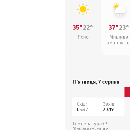
35°
22°
37°
23°
Ясно
Мінлива
хмарність
зливи
П'ятниця, 7 серпня
Схід:
Захід:
05:42
20:19
Температура С°
Відчувається як