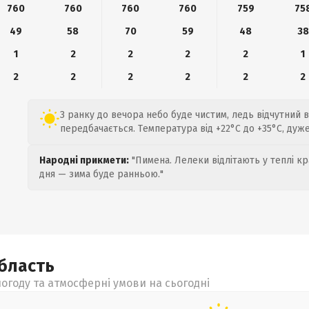
760
760
760
760
759
75
49
58
70
59
48
38
1
2
2
2
2
1
2
2
2
2
2
2
З ранку до вечора небо буде чистим, ледь відчутний ві
передбачається. Температура від +22°C до +35°C, дуже 
Народні прикмети:
"Пимена. Лелеки відлітають у теплі кр
дня — зима буде ранньою."
бласть
огоду та атмосферні умови на сьогодні