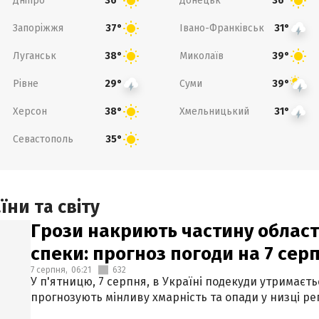
Дніпро
Донецьк
36°
36°
Запоріжжя
Івано-Франківськ
37°
31°
Луганськ
Миколаїв
38°
39°
Рівне
Суми
29°
39°
Херсон
Хмельницький
38°
31°
Севастополь
35°
ни та світу
Грози накриють частину областе
спеки: прогноз погоди на 7 сер
7 серпня,
06:21
632
У п'ятницю, 7 серпня, в Україні подекуди утримаєт
прогнозують мінливу хмарність та опади у низці рег