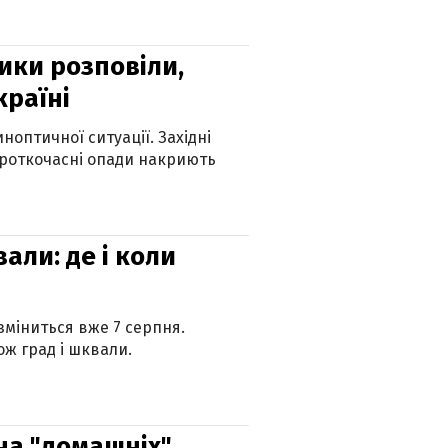
ики розповіли,
країні
оптичної ситуації. Західні
ороткочасні опади накриють
вали: де і коли
 зміниться вже 7 серпня.
ж град і шквали.
 на "домашніх"