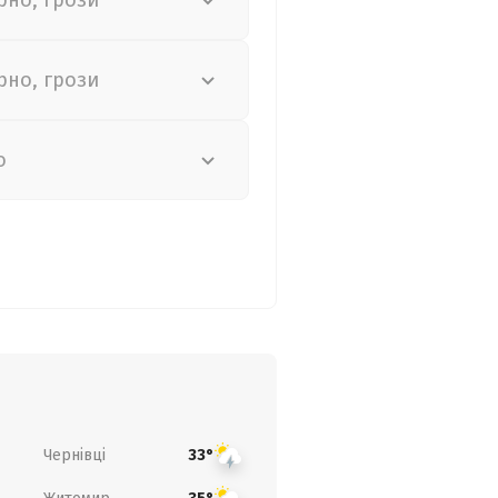
рно, грози
рно, грози
о
Чернівці
33°