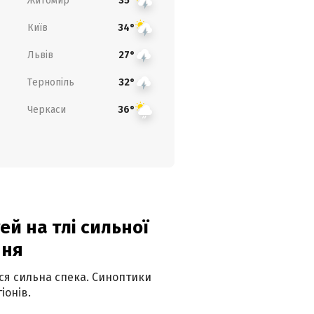
Житомир
35°
Київ
34°
Львів
27°
Тернопіль
32°
Черкаси
36°
й на тлі сильної
пня
ься сильна спека. Синоптики
іонів.