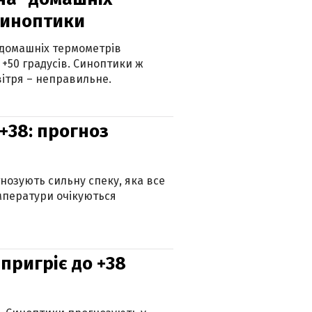
синоптики
 домашніх термометрів
 +50 градусів. Синоптики ж
ітря – неправильне.
+38: прогноз
гнозують сильну спеку, яка все
мператури очікуються
 пригріє до +38