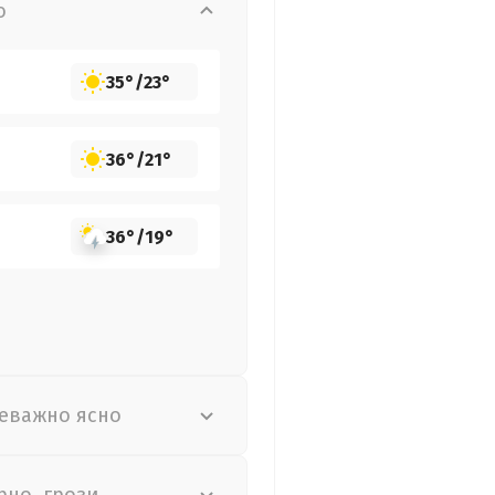
о
35°
/
23°
36°
/
21°
36°
/
19°
еважно ясно