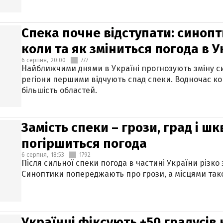
Спека почне відступати: синопт
коли та як зміниться погода в У
6 серпня,
20:00
777
Найближчими днями в Україні прогнозують зміну син
регіони першими відчують спад спеки. Водночас к
більшість областей.
Замість спеки – грози, град і шк
погіршиться погода
6 серпня,
18:53
1792
Після сильної спеки погода в частині України різко
Синоптики попереджають про грози, а місцями тако
Українці фіксують +50 градусів