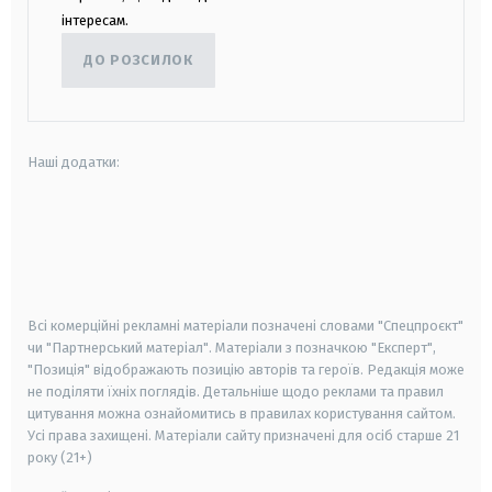
інтересам.
ДО РОЗСИЛОК
Наші додатки:
android
apple
smart tv
samsung smart tv
Всі комерційні рекламні матеріали позначені словами "Спецпроєкт"
чи "Партнерський матеріал". Матеріали з позначкою "Експерт",
"Позиція" відображають позицію авторів та героїв. Редакція може
не поділяти їхніх поглядів. Детальніше щодо реклами та правил
цитування можна ознайомитись в правилах користування сайтом.
Усі права захищені.
Матеріали сайту призначені для осіб старше
21
року (21+)