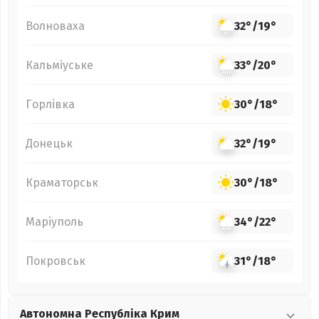
Волноваха
32°
/
19°
Кальміуське
33°
/
20°
Горлівка
30°
/
18°
Донецьк
32°
/
19°
Краматорськ
30°
/
18°
Маріуполь
34°
/
22°
Покровськ
31°
/
18°
Автономна Республіка Крим