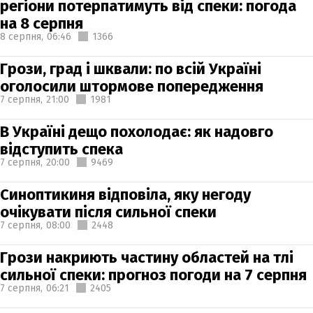
регіони потерпатимуть від спеки: погода
на 8 серпня
8 серпня,
06:46
1366
Грози, град і шквали: по всій Україні
оголосили штормове попередження
7 серпня,
21:00
1981
В Україні дещо похолодає: як надовго
відступить спека
7 серпня,
20:00
9469
Синоптикиня відповіла, яку негоду
очікувати після сильної спеки
7 серпня,
08:00
2448
Грози накриють частину областей на тлі
сильної спеки: прогноз погоди на 7 серпня
7 серпня,
06:21
2405