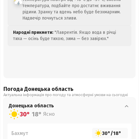
температура, подбайте про достатнє вживання
рідини. Зранку та вдень небо буде безхмарним.
Надвечір почнуться зливи.
Народні прикмети:
"Лаврентія. Якщо вода в річці
тиха — осінь буде тихою, зима — без завірюх."
Погода Донецька
область
Актуальна інформація про погоду та атмосферні умови на сьогодні
Донецька
область
30°
18°
Ясно
Бахмут
30°
/
18°