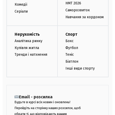
НМТ 2026
Комедії
Саморозвиток
Серіали
Навчання за кордоном
Нерухомість
Спорт
Аналітика ринку
Бокс
Купівля житла
Футбол
Тренди і натхнення
Теніс
Біатлон
Інші види спорту
Email - розсилка
Будьте в курсі всіх новин і оновлень!
Перейдіть на сторінку наших розсилок, щоб
обрати ті, що відповідають вашим