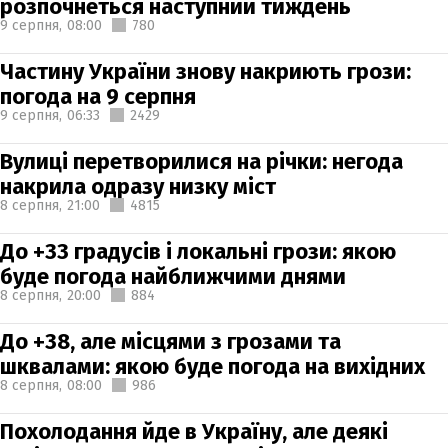
розпочнеться наступний тиждень
9 серпня,
08:00
780
Частину України знову накриють грози:
погода на 9 серпня
9 серпня,
06:33
2429
Вулиці перетворилися на річки: негода
накрила одразу низку міст
8 серпня,
21:00
4815
До +33 градусів і локальні грози: якою
буде погода найближчими днями
8 серпня,
20:00
884
До +38, але місцями з грозами та
шквалами: якою буде погода на вихідних
8 серпня,
08:00
986
Похолодання йде в Україну, але деякі