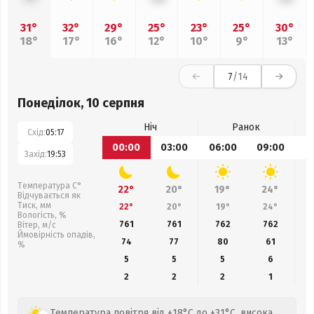
31°
32°
29°
25°
23°
25°
30°
18°
17°
16°
12°
10°
9°
13°
7
/14
Понеділок, 10 серпня
Ніч
Ранок
Схід:
05:17
00:00
03:00
06:00
09:00
1
Захід:
19:53
Температура С°
22°
20°
19°
24°
Відчувається як
Тиск, мм
22°
20°
19°
24°
Вологість, %
761
761
762
762
Вітер, м/с
Ймовірність опадів,
74
77
80
61
%
5
5
5
6
2
2
2
1
Температура повітря від +18°C до +31°C, висока