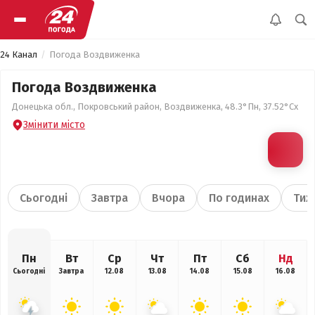
24 Канал
Погода Воздвиженка
Погода Воздвиженка
Донецька обл., Покровський район, Воздвиженка, 48.3°Пн, 37.52°Сх
Змінити місто
Сьогодні
Завтра
Вчора
По годинах
Тиж
Пн
Вт
Ср
Чт
Пт
Сб
Нд
Сьогодні
Завтра
12.08
13.08
14.08
15.08
16.08