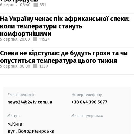
6 серпня,
06:40
851
На Україну чекає пік африканської спеки:
коли температури стануть
комфортнішими
5 серпня,
20:00
11527
Спека не відступає: де будуть грози та чи
опуститься температура цього тижня
5 серпня,
08:00
1339
E-mail редакції
Номер телефону:
news24@24tv.com.ua
+38 044 390 5077
Ми тут:
Ми в соцмережах:
м.Київ
,
вул. Володимирська