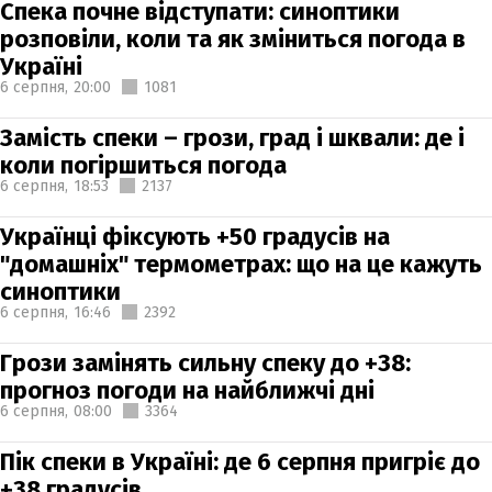
Спека почне відступати: синоптики
розповіли, коли та як зміниться погода в
Україні
6 серпня,
20:00
1081
Замість спеки – грози, град і шквали: де і
коли погіршиться погода
6 серпня,
18:53
2137
Українці фіксують +50 градусів на
"домашніх" термометрах: що на це кажуть
синоптики
6 серпня,
16:46
2392
Грози замінять сильну спеку до +38:
прогноз погоди на найближчі дні
6 серпня,
08:00
3364
Пік спеки в Україні: де 6 серпня пригріє до
+38 градусів