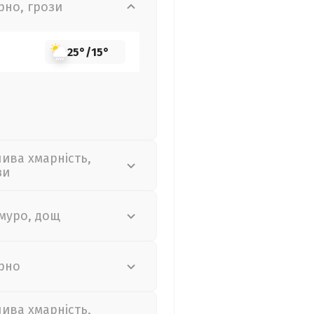
рно, грози
25°
/
15°
лива хмарність,
зи
муро, дощ
рно
лива хмарність,