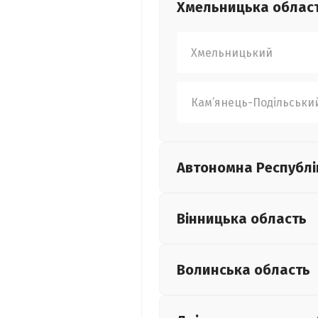
Хмельницька
облас
Хмельницький
Кам’янець-Подільськи
Автономна Республі
Вінницька
область
Волинська
область