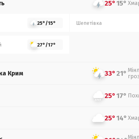
25°
15°
ть
Хма
25°
/
15°
Шепетівка
й
27°
/
17°
Мін
33°
21°
ка Крим
гро
25°
17°
Пох
25°
14°
Хма
Мін