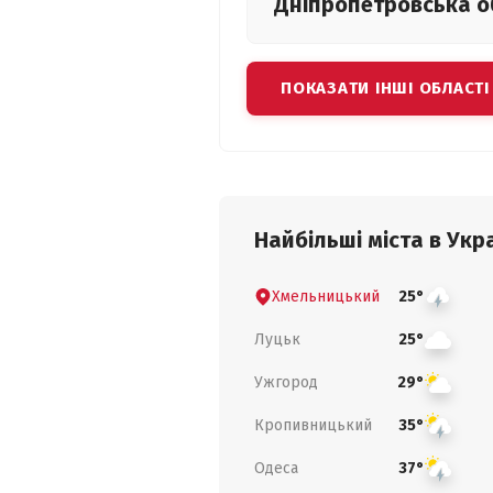
Дніпропетровська
о
ПОКАЗАТИ ІНШІ ОБЛАСТІ
Найбільші міста в Укра
Хмельницький
25°
Луцьк
25°
Ужгород
29°
Кропивницький
35°
Одеса
37°