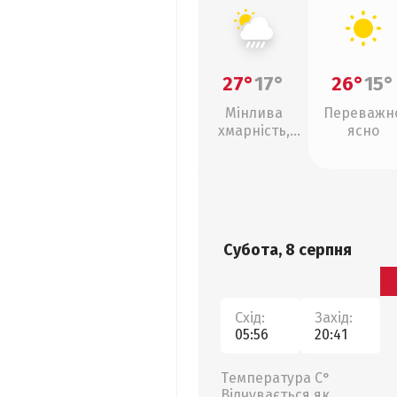
27°
17°
26°
15°
Мінлива
Переважн
хмарність,
ясно
зливи
Субота, 8 серпня
Схід:
Захід:
05:56
20:41
Температура С°
Відчувається як