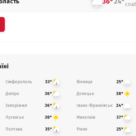
36°
24°
бласть
сла
їні
Сімферополь
Вінниця
33°
25°
Дніпро
Донецьк
36°
38°
Запоріжжя
Івано-Франківськ
36°
24°
Луганськ
Миколаїв
38°
37°
Полтава
Рівне
35°
25°