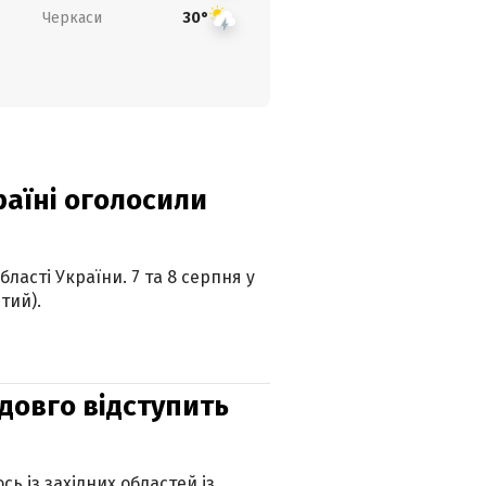
Черкаси
30°
країні оголосили
ласті України. 7 та 8 серпня у
тий).
адовго відступить
ь із західних областей із