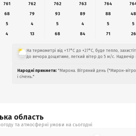
761
762
762
763
764
76
68
79
93
89
88
4
5
4
5
4
5
5
4
13
68
84
71
26
На термометрі від +17°C до +27°C, буде тепло, захистіт
до вечора дощитиме, легкий вітер до 5 м/с. Надвечір
Народні прикмети:
"Мирона. Вітряний день ("Мирон-вітро
і січень."
цька
область
огоду та атмосферні умови на сьогодні