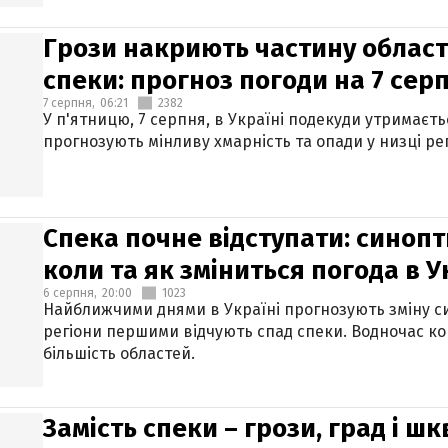
Грози накриють частину областе
спеки: прогноз погоди на 7 сер
7 серпня,
06:21
2382
У п'ятницю, 7 серпня, в Україні подекуди утримаєт
прогнозують мінливу хмарність та опади у низці рег
Спека почне відступати: синопт
коли та як зміниться погода в У
6 серпня,
20:00
1023
Найближчими днями в Україні прогнозують зміну син
регіони першими відчують спад спеки. Водночас к
більшість областей.
Замість спеки – грози, град і шк