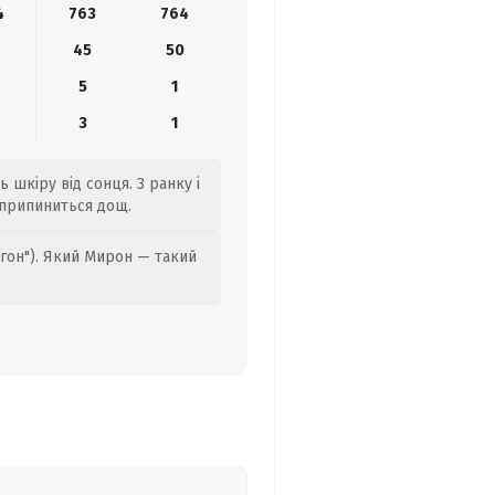
4
763
764
8
45
50
5
1
3
1
ь шкіру від сонця. З ранку і
 припиниться дощ.
гон"). Який Мирон — такий