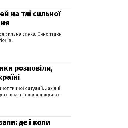
й на тлі сильної
пня
ься сильна спека. Синоптики
іонів.
ики розповіли,
країні
оптичної ситуації. Західні
ороткочасні опади накриють
вали: де і коли