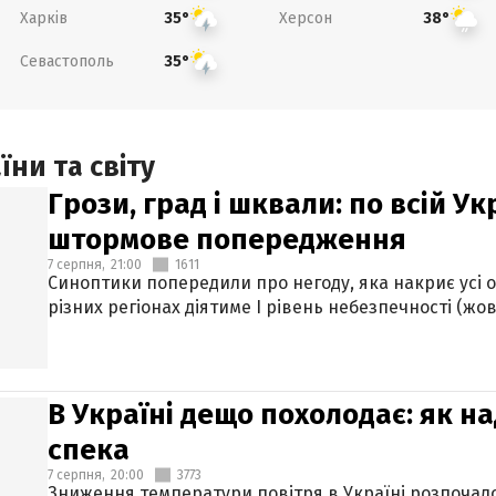
Харків
Херсон
35°
38°
Севастополь
35°
ни та світу
Грози, град і шквали: по всій У
штормове попередження
7 серпня,
21:00
1611
Синоптики попередили про негоду, яка накриє усі об
різних регіонах діятиме І рівень небезпечності (жов
В Україні дещо похолодає: як н
спека
7 серпня,
20:00
3773
Зниження температури повітря в Україні розпочалос