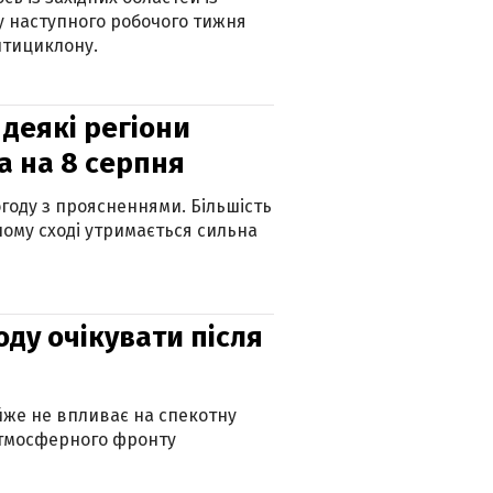
 наступного робочого тижня
нтициклону.
 деякі регіони
а на 8 серпня
огоду з проясненнями. Більшість
ному сході утримається сильна
оду очікувати після
айже не впливає на спекотну
атмосферного фронту