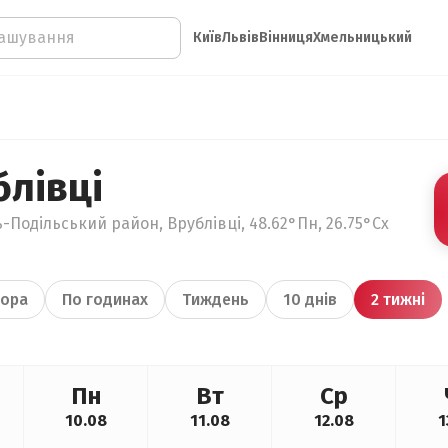
Київ
Львів
Вінниця
Хмельницький
блівці
-Подільський район, Врублівці, 48.62°Пн, 26.75°Сх
ора
По годинах
Тиждень
10 днів
2 тижні
Пн
Вт
Ср
10.08
11.08
12.08
1