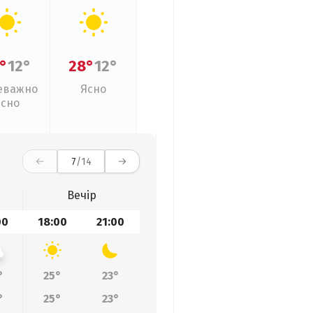
°
12°
28°
12°
еважно
Ясно
ясно
7
/14
Вечір
00
18:00
21:00
°
25°
23°
°
25°
23°