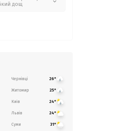
бкий дощ
Чернівці
26°
Житомир
25°
Київ
24°
Львів
24°
Суми
31°