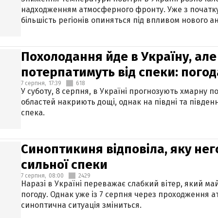
надходженням атмосферного фронту. Уже з початку
більшість регіонів опиняться під впливом нового а
Похолодання йде в Україну, але
потерпатимуть від спеки: погод
7 серпня,
17:39
618
У суботу, 8 серпня, в Україні прогнозують хмарну п
областей накриють дощі, однак на півдні та півден
спека.
Синоптикиня відповіла, яку нег
сильної спеки
7 серпня,
08:00
2429
Наразі в Україні переважає слабкий вітер, який м
погоду. Однак уже із 7 серпня через проходження 
синоптична ситуація зміниться.