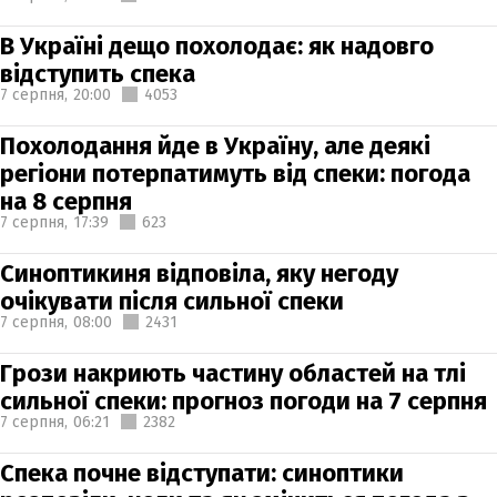
В Україні дещо похолодає: як надовго
відступить спека
7 серпня,
20:00
4053
Похолодання йде в Україну, але деякі
регіони потерпатимуть від спеки: погода
на 8 серпня
7 серпня,
17:39
623
Синоптикиня відповіла, яку негоду
очікувати після сильної спеки
7 серпня,
08:00
2431
Грози накриють частину областей на тлі
сильної спеки: прогноз погоди на 7 серпня
7 серпня,
06:21
2382
Спека почне відступати: синоптики