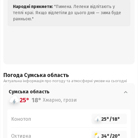
Народні прикмети:
"Пимена. Лелеки відлітають у
теплі краї. Якщо відлетіли до цього дня — зима буде
ранньою."
Погода Сумська
область
Актуальна інформація про погоду та атмосферні умови на сьогодні
Сумська
область
25°
18°
Хмарно, грози
Конотоп
25°
/
18°
Охтирка
34°
/
20°