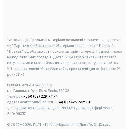
android
apple
smart tv
samsung smart tv
Всі комерційні рекламні матеріали позначені словами "Спецпроєкт"
чи "Партнерський матеріал". Матеріали з позначкою "Експерт",
"Позиція" відображають позицію авторів та героїв. Редакція може
не поділяти їхніх поглядів. Детальніше щодо реклами та правил
цитування можна ознайомитись в правилах користування сайтом.
Усі права захищені.
Матеріали сайту призначені для осіб старше
21
року (21+)
Онлайн-медіа «24 Канал»
пл. Галицька, буд. 15, м. Львів, 79008
Телефон
+380 (32) 229-77-77
Адреса електронної пошти —
legal@24tv.com.ua
Ідентифікатор онлайн-медіа в Реєстрі суб'єктів у сфері медіа —
R40-06057
© 2005—2026,
ПрАТ «Телерадіокомпанія "Люкс"», 24 Канал.