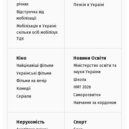
річних
Пенсія в Україні
Відстрочка від
мобілізації
Мобілізація в Україні:
скільки осіб мобілізує
ТЦК
Кіно
Новини Освіти
Найцікавіші фільми
Міністерство освіти та
науки України
Українські фільми
Школа
Фільми на вечір
НМТ 2026
Комедії
Саморозвиток
Серіали
Навчання за кордоном
Нерухомість
Спорт