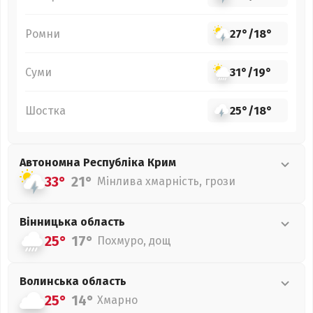
Ромни
27°
/
18°
Суми
31°
/
19°
Шостка
25°
/
18°
Автономна Республіка Крим
33°
21°
Мінлива хмарність, грози
Вінницька
область
25°
17°
Похмуро, дощ
Волинська
область
25°
14°
Хмарно