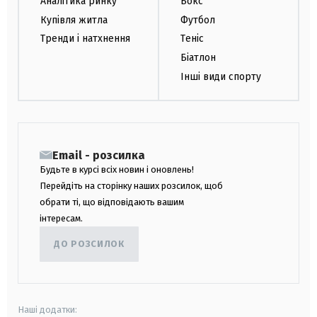
Аналітика ринку
Бокс
Купівля житла
Футбол
Тренди і натхнення
Теніс
Біатлон
Інші види спорту
Email - розсилка
Будьте в курсі всіх новин і оновлень!
Перейдіть на сторінку наших розсилок, щоб
обрати ті, що відповідають вашим
інтересам.
ДО РОЗСИЛОК
Наші додатки: