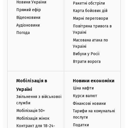
Новини України
Ракетні обстріли
Прямий ефір
Карта бойових дій
Відеоновини
Мирні переговори
Аудіоновини
Повітряна тривога в
Україні
Погода
Масована атака по
Україні
Вибухи у Росії
Втрати ворога
Мобілізація в
Новини економіки
Ціна нафти
Україні
Курси валют
Звільнення з військової
служби
Фінансові новини
Мобілізація 50+
Тарифи на комунальні
послуги
Мобілізація жінок
Податки
Контракт для 18-24-