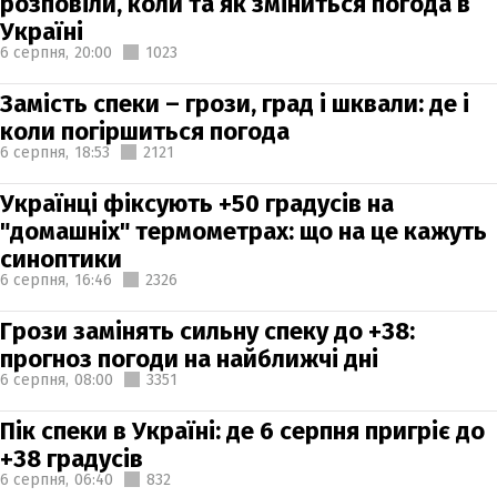
розповіли, коли та як зміниться погода в
Україні
6 серпня,
20:00
1023
Замість спеки – грози, град і шквали: де і
коли погіршиться погода
6 серпня,
18:53
2121
Українці фіксують +50 градусів на
"домашніх" термометрах: що на це кажуть
синоптики
6 серпня,
16:46
2326
Грози замінять сильну спеку до +38:
прогноз погоди на найближчі дні
6 серпня,
08:00
3351
Пік спеки в Україні: де 6 серпня пригріє до
+38 градусів
6 серпня,
06:40
832