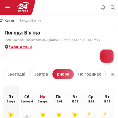
24 Канал
Погода В’ятка
Погода В’ятка
Сумська обл., Конотопський район, В’ятка, 51.46°Пн, 33.97°Сх
Змінити місто
Сьогодні
Завтра
Вчора
По годинах
Тиж
Пт
Сб
Нд
Пн
Вт
Ср
Чт
Вчора
Сьогодні
Завтра
10.08
11.08
12.08
13.08