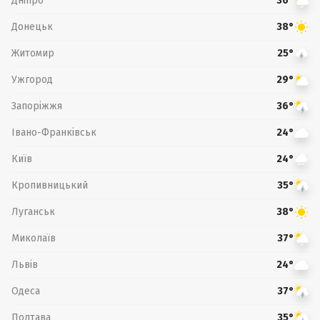
Дніпро
36°
Донецьк
38°
Житомир
25°
Ужгород
29°
Запоріжжя
36°
Івано-Франківськ
24°
Київ
24°
Кропивницький
35°
Луганськ
38°
Миколаїв
37°
Львів
24°
Одеса
37°
Полтава
35°