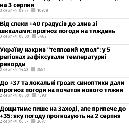
на 3 серпня
3 серпня,
09:27
10978
Від спеки +40 градусів до злив зі
шквалами: прогноз погоди на тиждень
3 серпня,
08:00
5462
Україну накрив "тепловий купол": у 5
регіонах зафіксували температурні
рекорди
2 серпня,
14:52
3681
До +37 та локальні грози: синоптики дали
прогноз погоди на початок нового тижня
2 серпня,
08:00
1793
Дощитиме лише на Заході, але припече до
+35: яку погоду прогнозують на 2 серпня
2 серпня,
06:57
2697