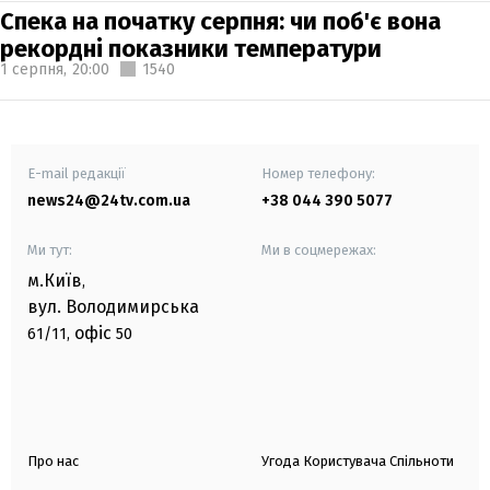
Спека на початку серпня: чи поб'є вона
рекордні показники температури
1 серпня,
20:00
1540
E-mail редакції
Номер телефону:
news24@24tv.com.ua
+38 044 390 5077
Ми тут:
Ми в соцмережах:
м.Київ
,
вул. Володимирська
офіс
61/11,
50
Про нас
Угода Користувача Спільноти