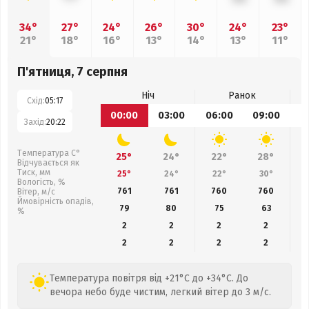
34°
27°
24°
26°
30°
24°
23°
21°
18°
16°
13°
14°
13°
11°
П'ятниця, 7 серпня
Ніч
Ранок
Схід:
05:17
00:00
03:00
06:00
09:00
1
Захід:
20:22
Температура С°
25°
24°
22°
28°
Відчувається як
Тиск, мм
25°
24°
22°
30°
Вологість, %
761
761
760
760
Вітер, м/с
Ймовірність опадів,
79
80
75
63
%
2
2
2
2
2
2
2
2
Температура повітря від +21°C до +34°C. До
вечора небо буде чистим, легкий вітер до 3 м/с.