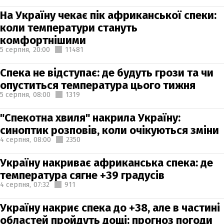
На Україну чекає пік африканської спеки:
коли температури стануть
комфортнішими
5 серпня,
20:00
11481
Спека не відступає: де будуть грози та чи
опуститься температура цього тижня
5 серпня,
08:00
1319
"Спекотна хвиля" накрила Україну:
синоптик розповів, коли очікуються зміни
4 серпня,
08:00
2350
Україну накриває африканська спека: де
температура сягне +39 градусів
4 серпня,
07:32
911
Україну накриє спека до +38, але в частині
областей пройдуть дощі: прогноз погоди