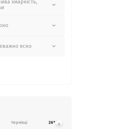
лива хмарність,
зи
рно
еважно ясно
Чернівці
26°