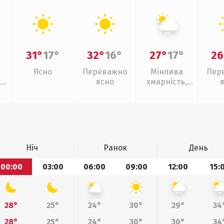
31°
17°
32°
16°
27°
17°
26
Ясно
Переважно
Мінлива
Пер
,
ясно
хмарність,
слабкий дощ
Ніч
Ранок
День
00:00
03:00
06:00
09:00
12:00
15:
28°
25°
24°
30°
29°
34
28°
25°
24°
30°
30°
34