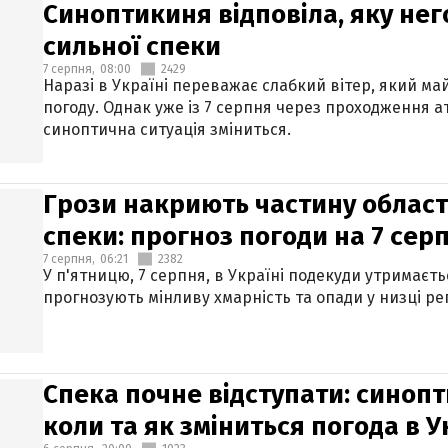
Синоптикиня відповіла, яку нег
сильної спеки
7 серпня,
08:00
2429
Наразі в Україні переважає слабкий вітер, який м
погоду. Однак уже із 7 серпня через проходження 
синоптична ситуація зміниться.
Грози накриють частину областе
спеки: прогноз погоди на 7 сер
7 серпня,
06:21
2382
У п'ятницю, 7 серпня, в Україні подекуди утримаєт
прогнозують мінливу хмарність та опади у низці рег
Спека почне відступати: синопт
коли та як зміниться погода в У