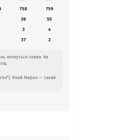
8
758
759
38
55
3
4
37
2
ень почнуться зливи. На
дощ.
гон"). Який Мирон — такий