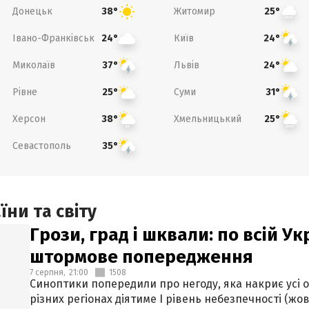
Донецьк
Житомир
38°
25°
Івано-Франківськ
Київ
24°
24°
Миколаїв
Львів
37°
24°
Рівне
Суми
25°
31°
Херсон
Хмельницький
38°
25°
Севастополь
35°
ни та світу
Грози, град і шквали: по всій У
штормове попередження
7 серпня,
21:00
1508
Синоптики попередили про негоду, яка накриє усі об
різних регіонах діятиме І рівень небезпечності (жов