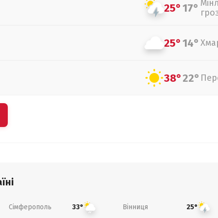
Мін
25°
17°
гро
25°
14°
Хма
38°
22°
Пер
їні
Сімферополь
Вінниця
33°
25°