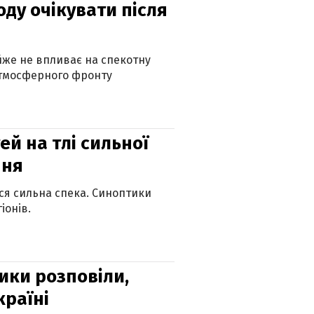
оду очікувати після
айже не впливає на спекотну
атмосферного фронту
й на тлі сильної
пня
ься сильна спека. Синоптики
іонів.
ики розповіли,
країні