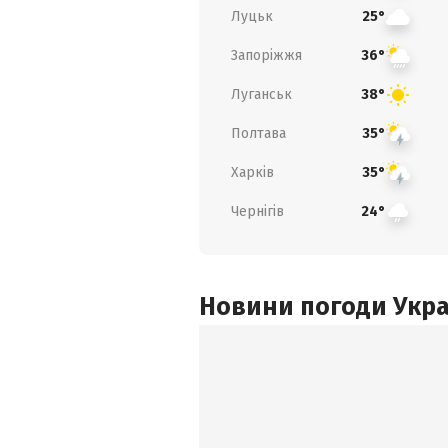
Луцьк
25°
Запоріжжя
36°
Луганськ
38°
Полтава
35°
Харків
35°
Чернігів
24°
Новини погоди Украї