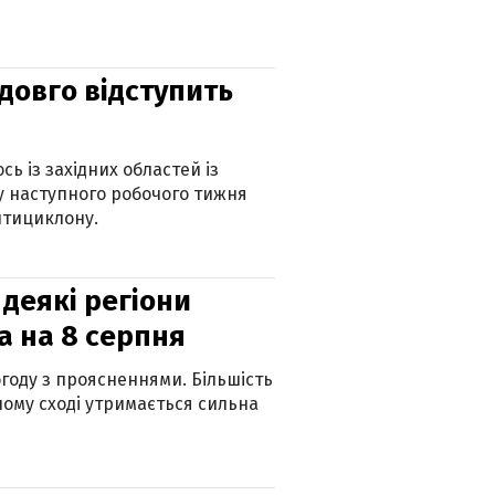
адовго відступить
ь із західних областей із
 наступного робочого тижня
нтициклону.
 деякі регіони
а на 8 серпня
огоду з проясненнями. Більшість
ному сході утримається сильна