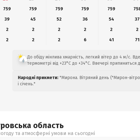
759
759
759
759
759
75
39
45
52
36
54
37
2
2
2
2
2
2
2
2
2
6
41
71
До обіду мінлива хмарність, легкий вітер до 4 м/с. Вд
термометрі від +23°C до +34°C. Ввечері припиниться 
Народні прикмети:
"Мирона. Вітряний день ("Мирон-вітро
і січень."
тровська
область
огоду та атмосферні умови на сьогодні