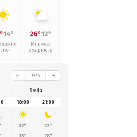
°
14°
26°
12°
еважно
Мінлива
ясно
хмарність
7
/14
Вечір
00
18:00
21:00
°
32°
27°
°
33°
28°