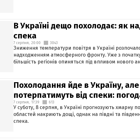
В Україні дещо похолодає: як н
спека
7 серпня,
20:00
3043
Зниження температури повітря в Україні розпочалос
надходженням атмосферного фронту. Уже з початку
більшість регіонів опиняться під впливом нового а
Похолодання йде в Україну, але
потерпатимуть від спеки: погод
7 серпня,
17:39
613
У суботу, 8 серпня, в Україні прогнозують хмарну п
областей накриють дощі, однак на півдні та півден
спека.