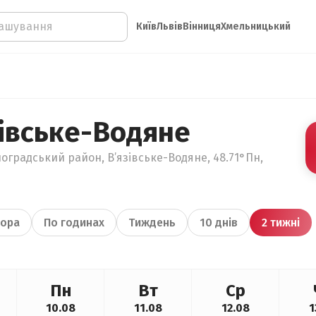
Київ
Львів
Вінниця
Хмельницький
зівське-Водяне
оградський район, В’язівське-Водяне, 48.71°Пн,
ора
По годинах
Тиждень
10 днів
2 тижні
Пн
Вт
Ср
10.08
11.08
12.08
1