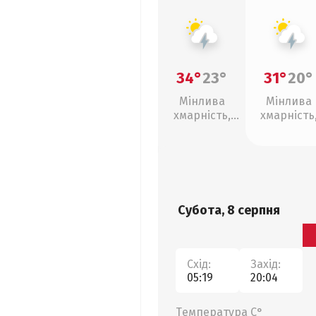
34°
23°
31°
20°
Мінлива
Мінлива
хмарність,
хмарність
грози
грози
Субота, 8 серпня
Схід:
Захід:
05:19
20:04
Температура С°