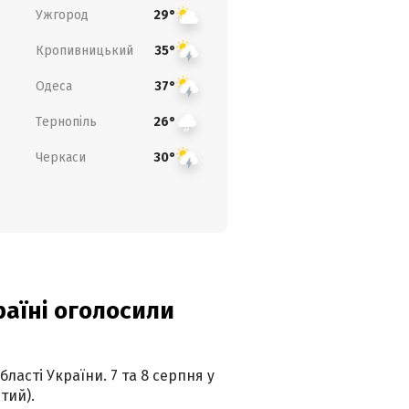
Ужгород
29°
Кропивницький
35°
Одеса
37°
Тернопіль
26°
Черкаси
30°
країні оголосили
ласті України. 7 та 8 серпня у
тий).