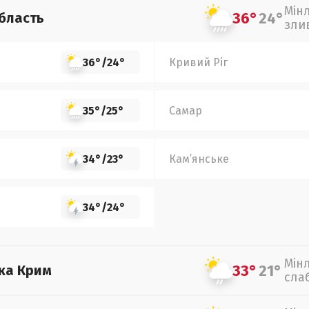
Мін
36°
24°
бласть
зли
36°
/
24°
Кривий Ріг
35°
/
25°
Самар
34°
/
23°
Кам’янське
34°
/
24°
Мін
33°
21°
ка Крим
сла