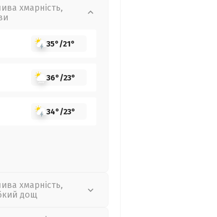
лива хмарність,
ви
35°
/
21°
36°
/
23°
34°
/
23°
лива хмарність,
бкий дощ