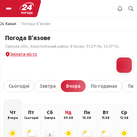
24 Канал
Погода В’язове
Погода В’язове
Сумська обл., Конотопський район, В’язове, 51.21°Пн, 33.37°Сх
Змінити місто
Сьогодні
Завтра
Вчора
По годинах
Тиж
Чт
Пт
Сб
Нд
Пн
Вт
Ср
Вчора
Сьогодні
Завтра
09.08
10.08
11.08
12.08