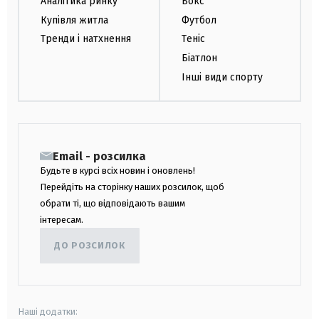
Аналітика ринку
Бокс
Купівля житла
Футбол
Тренди і натхнення
Теніс
Біатлон
Інші види спорту
Email - розсилка
Будьте в курсі всіх новин і оновлень!
Перейдіть на сторінку наших розсилок, щоб
обрати ті, що відповідають вашим
інтересам.
ДО РОЗСИЛОК
Наші додатки: