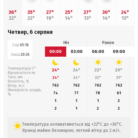
36°
35°
27°
25°
27°
30°
24°
22°
22°
19°
14°
13°
14°
13°
Четвер, 6 серпня
Ніч
Ранок
Схід:
05:18
00:00
03:00
06:00
09:00
1
Захід:
20:26
Температура С°
24°
24°
22°
29°
Відчувається як
Тиск, мм
24°
24°
22°
31°
Вологість, %
762
762
762
762
Вітер, м/с
Ймовірність опадів,
74
77
78
61
%
1
1
1
2
2
1
2
2
Температура коливатиметься від +22°C до +36°C.
Вранці майже безхмарно, легкий вітер до 2 м/с.