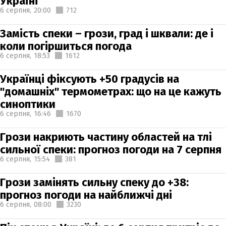
Україні
6 серпня,
20:00
712
Замість спеки – грози, град і шквали: де і
коли погіршиться погода
6 серпня,
18:53
1612
Українці фіксують +50 градусів на
"домашніх" термометрах: що на це кажуть
синоптики
6 серпня,
16:46
1670
Грози накриють частину областей на тлі
сильної спеки: прогноз погоди на 7 серпня
6 серпня,
15:54
381
Грози замінять сильну спеку до +38:
прогноз погоди на найближчі дні
6 серпня,
08:00
3230