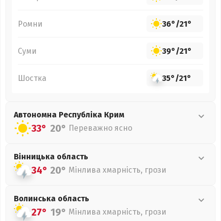
Ромни
36°
/
21°
Суми
39°
/
21°
Шостка
35°
/
21°
Автономна Республіка Крим
33°
20°
Переважно ясно
Вінницька
область
34°
20°
Мінлива хмарність, грози
Волинська
область
27°
19°
Мінлива хмарність, грози