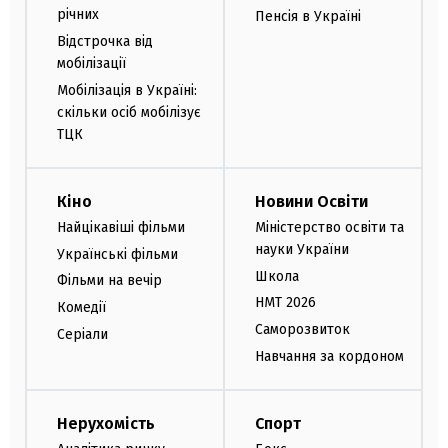
річних
Пенсія в Україні
Відстрочка від
мобілізації
Мобілізація в Україні:
скільки осіб мобілізує
ТЦК
Кіно
Новини Освіти
Найцікавіші фільми
Міністерство освіти та
науки України
Українські фільми
Школа
Фільми на вечір
НМТ 2026
Комедії
Саморозвиток
Серіали
Навчання за кордоном
Нерухомість
Спорт