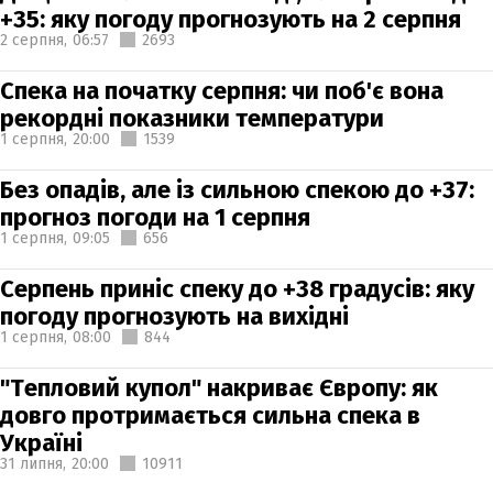
+35: яку погоду прогнозують на 2 серпня
2 серпня,
06:57
2693
Спека на початку серпня: чи поб'є вона
рекордні показники температури
1 серпня,
20:00
1539
Без опадів, але із сильною спекою до +37:
прогноз погоди на 1 серпня
1 серпня,
09:05
656
Серпень приніс спеку до +38 градусів: яку
погоду прогнозують на вихідні
1 серпня,
08:00
844
"Тепловий купол" накриває Європу: як
довго протримається сильна спека в
Україні
31 липня,
20:00
10911