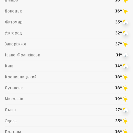
Дніпро
36°
Донецьк
36°
Житомир
35°
Ужгород
32°
Запоріжжя
37°
Івано-Франківськ
31°
Київ
34°
Кропивницький
38°
Луганськ
38°
Миколаїв
39°
Львів
27°
Одеса
35°
Полтава
36°