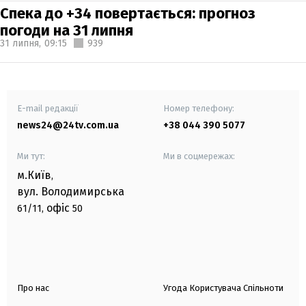
Спека до +34 повертається: прогноз
погоди на 31 липня
31 липня,
09:15
939
E-mail редакції
Номер телефону:
news24@24tv.com.ua
+38 044 390 5077
Ми тут:
Ми в соцмережах:
м.Київ
,
вул. Володимирська
офіс
61/11,
50
Про нас
Угода Користувача Спільноти