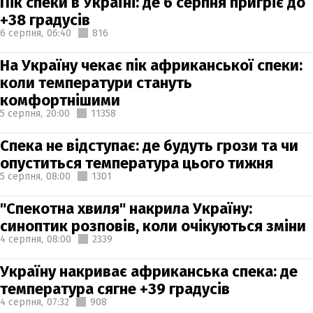
Пік спеки в Україні: де 6 серпня пригріє до
+38 градусів
6 серпня,
06:40
816
На Україну чекає пік африканської спеки:
коли температури стануть
комфортнішими
5 серпня,
20:00
11358
Спека не відступає: де будуть грози та чи
опуститься температура цього тижня
5 серпня,
08:00
1301
"Спекотна хвиля" накрила Україну:
синоптик розповів, коли очікуються зміни
4 серпня,
08:00
2339
Україну накриває африканська спека: де
температура сягне +39 градусів
4 серпня,
07:32
908