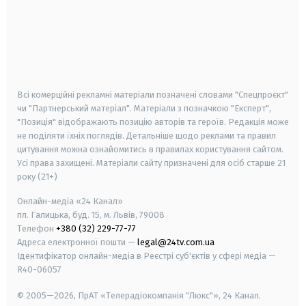
android
apple
smart tv
samsung smart tv
Всі комерційні рекламні матеріали позначені словами "Спецпроєкт"
чи "Партнерський матеріал". Матеріали з позначкою "Експерт",
"Позиція" відображають позицію авторів та героїв. Редакція може
не поділяти їхніх поглядів. Детальніше щодо реклами та правил
цитування можна ознайомитись в правилах користування сайтом.
Усі права захищені.
Матеріали сайту призначені для осіб старше
21
року (21+)
Онлайн-медіа «24 Канал»
пл. Галицька, буд. 15, м. Львів, 79008
Телефон
+380 (32) 229-77-77
Адреса електронної пошти —
legal@24tv.com.ua
Ідентифікатор онлайн-медіа в Реєстрі суб'єктів у сфері медіа —
R40-06057
© 2005—2026,
ПрАТ «Телерадіокомпанія "Люкс"», 24 Канал.