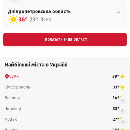
Дніпропетровська
область
36°
23°
Ясно
ПОКАЗАТИ ІНШІ ОБЛАСТІ
Найбільші міста в Україні
Суми
39°
Сімферополь
33°
Вінниця
34°
Чернівці
33°
Луцьк
27°