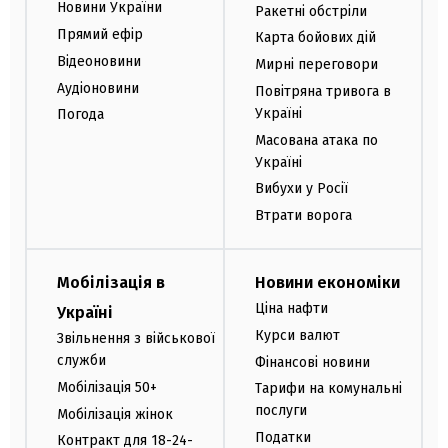
Новини України
Ракетні обстріли
Прямий ефір
Карта бойових дій
Відеоновини
Мирні переговори
Аудіоновини
Повітряна тривога в
Україні
Погода
Масована атака по
Україні
Вибухи у Росії
Втрати ворога
Мобілізація в
Новини економіки
Ціна нафти
Україні
Курси валют
Звільнення з військової
служби
Фінансові новини
Мобілізація 50+
Тарифи на комунальні
послуги
Мобілізація жінок
Податки
Контракт для 18-24-