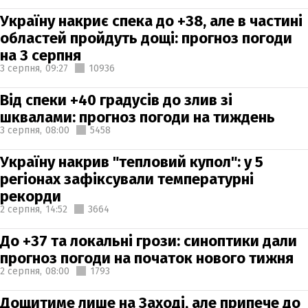
Україну накриє спека до +38, але в частині
областей пройдуть дощі: прогноз погоди
на 3 серпня
3 серпня,
09:27
10936
Від спеки +40 градусів до злив зі
шквалами: прогноз погоди на тиждень
3 серпня,
08:00
5458
Україну накрив "тепловий купол": у 5
регіонах зафіксували температурні
рекорди
2 серпня,
14:52
3664
До +37 та локальні грози: синоптики дали
прогноз погоди на початок нового тижня
2 серпня,
08:00
1793
Дощитиме лише на Заході, але припече до