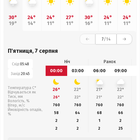
30°
24°
24°
27°
30°
24°
24°
19°
14°
11°
11°
16°
11°
11°
7
/14
П'ятниця, 7 серпня
Ніч
Ранок
Схід:
05:48
00:00
03:00
06:00
09:00
1
Захід:
20:45
Температура С°
26°
22°
21°
22°
Відчувається як
Тиск, мм
26°
22°
21°
22°
Вологість, %
760
760
760
760
Вітер, м/с
Ймовірність опадів,
58
64
68
66
%
2
2
1
2
2
2
2
25