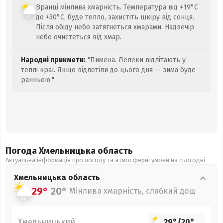
Вранці мінлива хмарність. Температура від +19°C
до +30°C, буде тепло, захистіть шкіру від сонця.
Після обіду небо затягнеться хмарами. Надвечір
небо очистеться від хмар.
Народні прикмети:
"Пимена. Лелеки відлітають у
теплі краї. Якщо відлетіли до цього дня — зима буде
ранньою."
Погода Хмельницька
область
Актуальна інформація про погоду та атмосферні умови на сьогодні
Хмельницька
область
29°
20°
Мінлива хмарність, слабкий дощ
Хмельницький
29°
/
20°