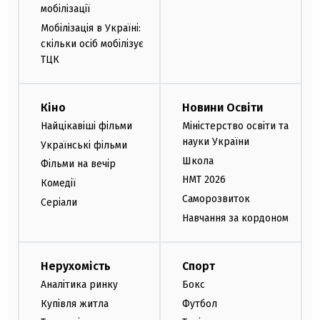
мобілізації
Мобілізація в Україні:
скільки осіб мобілізує
ТЦК
Кіно
Новини Освіти
Найцікавіші фільми
Міністерство освіти та
науки України
Українські фільми
Школа
Фільми на вечір
НМТ 2026
Комедії
Саморозвиток
Серіали
Навчання за кордоном
Нерухомість
Спорт
Аналітика ринку
Бокс
Купівля житла
Футбол