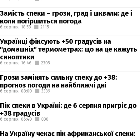
Замість спеки – грози, град і шквали: де і
коли погіршиться погода
6 серпня,
18:53
2115
Українці фіксують +50 градусів на
"домашніх" термометрах: що на це кажуть
синоптики
6 серпня,
16:46
2305
Грози замінять сильну спеку до +38:
прогноз погоди на найближчі дні
6 серпня,
08:00
3339
Пік спеки в Україні: де 6 серпня пригріє до
+38 градусів
6 серпня,
06:40
830
На Україну чекає пік африканської спеки: