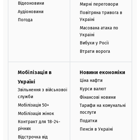
Відеоновини
Мирні переговори
Аудіоновини
Повітряна тривога в
Україні
Погода
Масована атака по
Україні
Вибухи у Росії
Втрати ворога
Мобілізація в
Новини економіки
Ціна нафти
Україні
Курси валют
Звільнення з військової
служби
Фінансові новини
Мобілізація 50+
Тарифи на комунальні
послуги
Мобілізація жінок
Податки
Контракт для 18-24-
річних
Пенсія в Україні
Відстрочка від