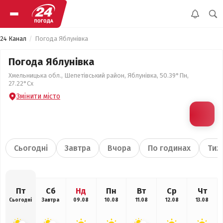
24 Канал
Погода Яблунівка
Погода Яблунівка
Хмельницька обл., Шепетівський район, Яблунівка, 50.39°Пн,
27.22°Сх
Змінити місто
Сьогодні
Завтра
Вчора
По годинах
Тиж
Пт
Сб
Нд
Пн
Вт
Ср
Чт
Сьогодні
Завтра
09.08
10.08
11.08
12.08
13.08