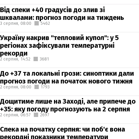
Від спеки +40 градусів до злив зі
шквалами: прогноз погоди на тиждень
3 серпня,
08:00
5462
Україну накрив "тепловий купол": у 5
регіонах зафіксували температурні
рекорди
2 серпня,
14:52
3681
До +37 та локальні грози: синоптики дали
прогноз погоди на початок нового тижня
2 серпня,
08:00
1793
Дощитиме лише на Заході, але припече до
+35: яку погоду прогнозують на 2 серпня
2 серпня,
06:57
2697
Спека на початку серпня: чи поб'є вона
рекордні показники температури