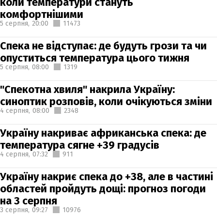
коли температури стануть
комфортнішими
5 серпня,
20:00
11473
Спека не відступає: де будуть грози та чи
опуститься температура цього тижня
5 серпня,
08:00
1319
"Спекотна хвиля" накрила Україну:
синоптик розповів, коли очікуються зміни
4 серпня,
08:00
2348
Україну накриває африканська спека: де
температура сягне +39 градусів
4 серпня,
07:32
911
Україну накриє спека до +38, але в частині
областей пройдуть дощі: прогноз погоди
на 3 серпня
3 серпня,
09:27
10976