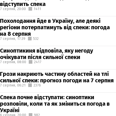
відступить спека
7 серпня,
20:00
1411
Похолодання йде в Україну, але деякі
регіони потерпатимуть від спеки: погода
на 8 серпня
7 серпня,
17:39
532
Синоптикиня відповіла, яку негоду
очікувати після сильної спеки
7 серпня,
08:00
2417
Грози накриють частину областей на тлі
сильної спеки: прогноз погоди на 7 серпня
7 серпня,
06:21
2376
Спека почне відступати: синоптики
розповіли, коли та як зміниться погода в
Україні
6 серпня,
20:00
982