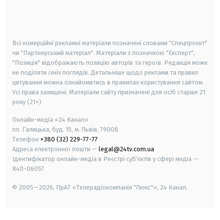
android
apple
smart tv
samsung smart tv
Всі комерційні рекламні матеріали позначені словами "Спецпроєкт"
чи "Партнерський матеріал". Матеріали з позначкою "Експерт",
"Позиція" відображають позицію авторів та героїв. Редакція може
не поділяти їхніх поглядів. Детальніше щодо реклами та правил
цитування можна ознайомитись в правилах користування сайтом.
Усі права захищені.
Матеріали сайту призначені для осіб старше
21
року (21+)
Онлайн-медіа «24 Канал»
пл. Галицька, буд. 15, м. Львів, 79008
Телефон
+380 (32) 229-77-77
Адреса електронної пошти —
legal@24tv.com.ua
Ідентифікатор онлайн-медіа в Реєстрі суб'єктів у сфері медіа —
R40-06057
© 2005—2026,
ПрАТ «Телерадіокомпанія "Люкс"», 24 Канал.