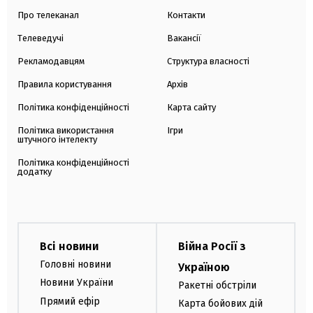
Про телеканал
Контакти
Телеведучі
Вакансії
Рекламодавцям
Структура власності
Правила користування
Архів
Політика конфіденційності
Карта сайту
Політика використання
Ігри
штучного інтелекту
Політика конфіденційності
додатку
Всі новини
Війна Росії з
Головні новини
Україною
Новини України
Ракетні обстріли
Прямий ефір
Карта бойових дій