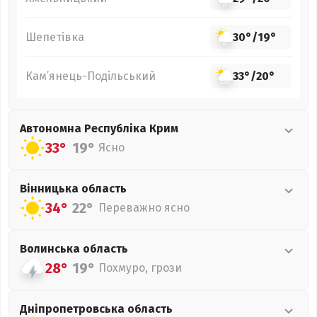
Шепетівка
30°
/
19°
Кам’янець-Подільський
33°
/
20°
Автономна Республіка Крим
33°
19°
Ясно
Вінницька
область
34°
22°
Переважно ясно
Волинська
область
28°
19°
Похмуро, грози
Дніпропетровська
область