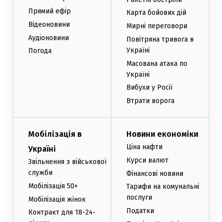
Прямий ефір
Карта бойових дій
Відеоновини
Мирні переговори
Аудіоновини
Повітряна тривога в
Україні
Погода
Масована атака по
Україні
Вибухи у Росії
Втрати ворога
Мобілізація в
Новини економіки
Ціна нафти
Україні
Курси валют
Звільнення з військової
служби
Фінансові новини
Мобілізація 50+
Тарифи на комунальні
послуги
Мобілізація жінок
Податки
Контракт для 18-24-