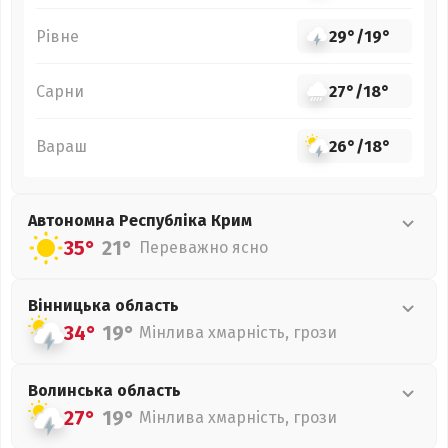
Рівне
29°
/
19°
Сарни
27°
/
18°
Вараш
26°
/
18°
Автономна Республіка Крим
35°
21°
Переважно ясно
Вінницька
область
34°
19°
Мінлива хмарність, грози
Волинська
область
27°
19°
Мінлива хмарність, грози