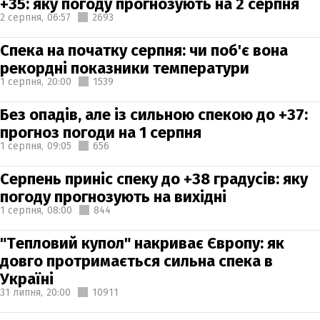
+35: яку погоду прогнозують на 2 серпня
2 серпня,
06:57
2693
Спека на початку серпня: чи поб'є вона
рекордні показники температури
1 серпня,
20:00
1539
Без опадів, але із сильною спекою до +37:
прогноз погоди на 1 серпня
1 серпня,
09:05
656
Серпень приніс спеку до +38 градусів: яку
погоду прогнозують на вихідні
1 серпня,
08:00
844
"Тепловий купол" накриває Європу: як
довго протримається сильна спека в
Україні
31 липня,
20:00
10911