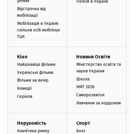
річних
Пенсія в Україні
Відстрочка від
мобілізації
Мобілізація в Україні:
скільки осіб мобілізує
ТЦК
Кіно
Новини Освіти
Найцікавіші фільми
Міністерство освіти та
науки України
Українські фільми
Школа
Фільми на вечір
НМТ 2026
Комедії
Саморозвиток
Серіали
Навчання за кордоном
Нерухомість
Спорт
Аналітика ринку
Бокс