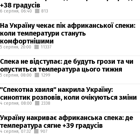
+38 градусів
6 серпня,
06:40
813
На Україну чекає пік африканської спеки:
коли температури стануть
комфортнішими
5 серпня,
20:00
11337
Спека не відступає: де будуть грози та чи
опуститься температура цього тижня
5 серпня,
08:00
1299
"Спекотна хвиля" накрила Україну:
синоптик розповів, коли очікуються зміни
4 серпня,
08:00
2338
Україну накриває африканська спека: де
температура сягне +39 градусів
4 серпня,
07:32
907