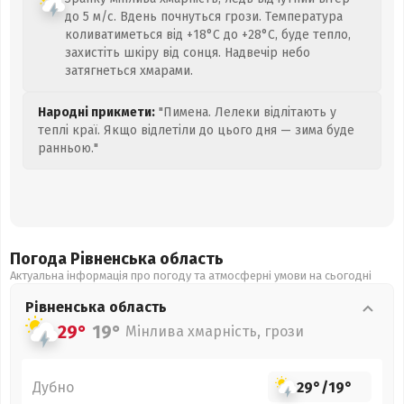
до 5 м/с. Вдень почнуться грози. Температура
коливатиметься від +18°C до +28°C, буде тепло,
захистіть шкіру від сонця. Надвечір небо
затягнеться хмарами.
Народні прикмети:
"Пимена. Лелеки відлітають у
теплі краї. Якщо відлетіли до цього дня — зима буде
ранньою."
Погода Рівненська
область
Актуальна інформація про погоду та атмосферні умови на сьогодні
Рівненська
область
29°
19°
Мінлива хмарність, грози
Дубно
29°
/
19°