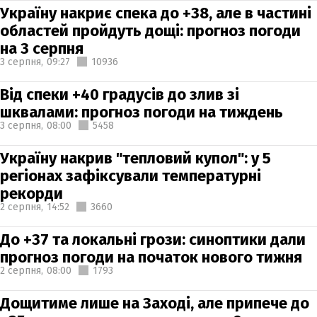
Україну накриє спека до +38, але в частині
областей пройдуть дощі: прогноз погоди
на 3 серпня
3 серпня,
09:27
10936
Від спеки +40 градусів до злив зі
шквалами: прогноз погоди на тиждень
3 серпня,
08:00
5458
Україну накрив "тепловий купол": у 5
регіонах зафіксували температурні
рекорди
2 серпня,
14:52
3660
До +37 та локальні грози: синоптики дали
прогноз погоди на початок нового тижня
2 серпня,
08:00
1793
Дощитиме лише на Заході, але припече до