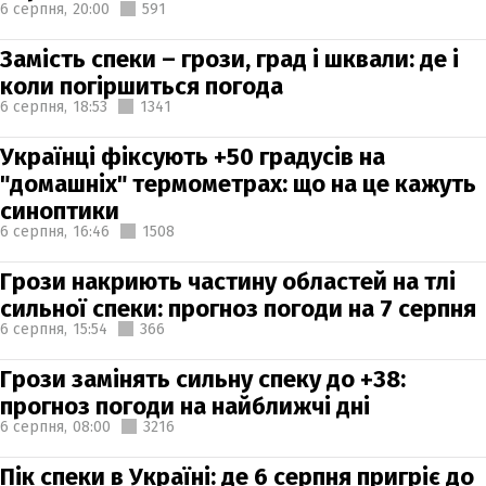
6 серпня,
20:00
591
Замість спеки – грози, град і шквали: де і
коли погіршиться погода
6 серпня,
18:53
1341
Українці фіксують +50 градусів на
"домашніх" термометрах: що на це кажуть
синоптики
6 серпня,
16:46
1508
Грози накриють частину областей на тлі
сильної спеки: прогноз погоди на 7 серпня
6 серпня,
15:54
366
Грози замінять сильну спеку до +38:
прогноз погоди на найближчі дні
6 серпня,
08:00
3216
Пік спеки в Україні: де 6 серпня пригріє до