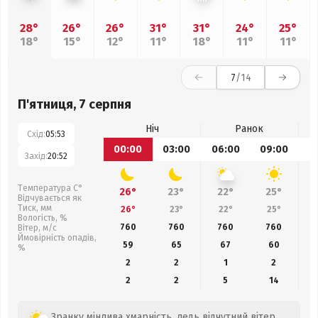
28°
26°
26°
31°
31°
24°
25°
18°
15°
12°
11°
18°
11°
11°
7
/14
П'ятниця, 7 серпня
Ніч
Ранок
Схід:
05:53
00:00
03:00
06:00
09:00
1
Захід:
20:52
Температура С°
26°
23°
22°
25°
Відчувається як
Тиск, мм
26°
23°
22°
25°
Вологість, %
760
760
760
760
Вітер, м/с
Ймовірність опадів,
59
65
67
60
%
2
2
1
2
2
2
5
14
Зранку мінлива хмарність, ледь відчутний вітер