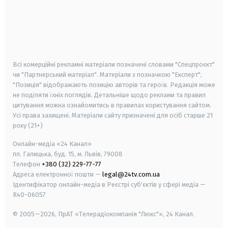
android
apple
smart tv
samsung smart tv
Всі комерційні рекламні матеріали позначені словами "Спецпроєкт"
чи "Партнерський матеріал". Матеріали з позначкою "Експерт",
"Позиція" відображають позицію авторів та героїв. Редакція може
не поділяти їхніх поглядів. Детальніше щодо реклами та правил
цитування можна ознайомитись в правилах користування сайтом.
Усі права захищені.
Матеріали сайту призначені для осіб старше
21
року (21+)
Онлайн-медіа «24 Канал»
пл. Галицька, буд. 15, м. Львів, 79008
Телефон
+380 (32) 229-77-77
Адреса електронної пошти —
legal@24tv.com.ua
Ідентифікатор онлайн-медіа в Реєстрі суб'єктів у сфері медіа —
R40-06057
© 2005—2026,
ПрАТ «Телерадіокомпанія "Люкс"», 24 Канал.