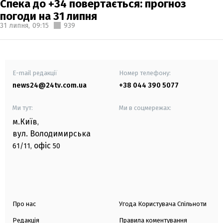
Спека до +34 повертається: прогноз
погоди на 31 липня
31 липня,
09:15
939
E-mail редакції
Номер телефону:
news24@24tv.com.ua
+38 044 390 5077
Ми тут:
Ми в соцмережах:
м.Київ
,
вул. Володимирська
офіс
61/11,
50
Про нас
Угода Користувача Спільноти
Редакція
Правила коментування