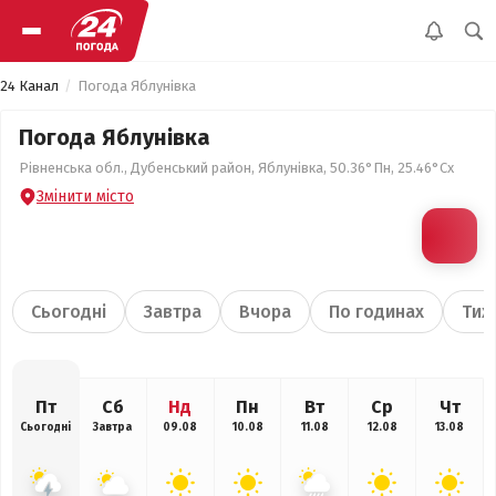
24 Канал
Погода Яблунівка
Погода Яблунівка
Рівненська обл., Дубенський район, Яблунівка, 50.36°Пн, 25.46°Сх
Змінити місто
Сьогодні
Завтра
Вчора
По годинах
Тиж
Пт
Сб
Нд
Пн
Вт
Ср
Чт
Сьогодні
Завтра
09.08
10.08
11.08
12.08
13.08