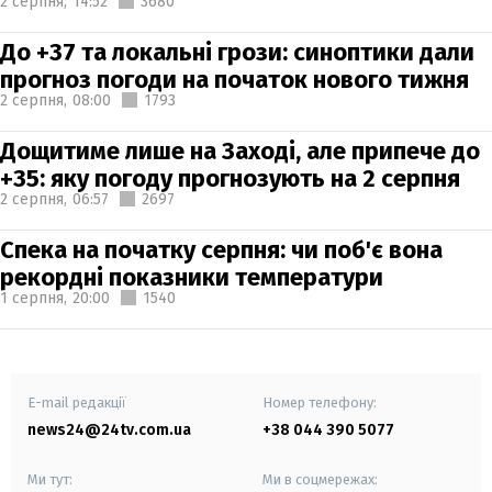
2 серпня,
14:52
3680
До +37 та локальні грози: синоптики дали
прогноз погоди на початок нового тижня
2 серпня,
08:00
1793
Дощитиме лише на Заході, але припече до
+35: яку погоду прогнозують на 2 серпня
2 серпня,
06:57
2697
Спека на початку серпня: чи поб'є вона
рекордні показники температури
1 серпня,
20:00
1540
E-mail редакції
Номер телефону:
news24@24tv.com.ua
+38 044 390 5077
Ми тут:
Ми в соцмережах: