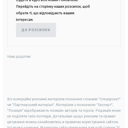
Перейдіть на сторінку наших розсилок, щоб
обрати ті, що відповідають вашим
інтересам.
ДО РОЗСИЛОК
Наші додатки:
android
apple
smart tv
samsung smart tv
Всі комерційні рекламні матеріали позначені словами "Спецпроєкт"
чи "Партнерський матеріал". Матеріали з позначкою "Експерт",
"Позиція" відображають позицію авторів та героїв. Редакція може
не поділяти їхніх поглядів. Детальніше щодо реклами та правил
цитування можна ознайомитись в правилах користування сайтом.
Усі права захищені.
Матеріали сайту призначені для осіб старше
21