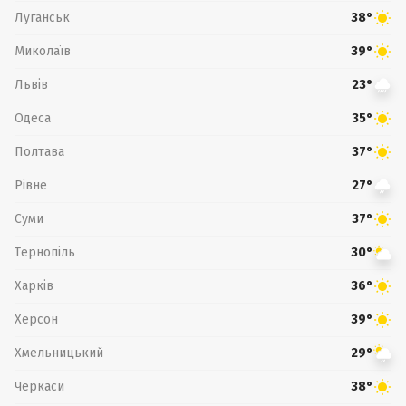
Луганськ
38°
Миколаїв
39°
Львів
23°
Одеса
35°
Полтава
37°
Рівне
27°
Суми
37°
Тернопіль
30°
Харків
36°
Херсон
39°
Хмельницький
29°
Черкаси
38°