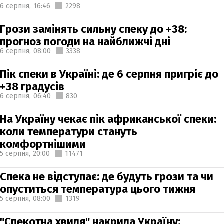
6 серпня,
16:46
2298
Грози замінять сильну спеку до +38:
прогноз погоди на найближчі дні
6 серпня,
08:00
3338
Пік спеки в Україні: де 6 серпня пригріє до
+38 градусів
6 серпня,
06:40
830
На Україну чекає пік африканської спеки:
коли температури стануть
комфортнішими
5 серпня,
20:00
11471
Спека не відступає: де будуть грози та чи
опуститься температура цього тижня
5 серпня,
08:00
1319
"Спекотна хвиля" накрила Україну: