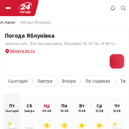
24 Канал
Погода Яблунівка
Погода Яблунівка
Київська обл., Фастівський район, Яблунівка, 50.26°Пн, 29.98°Сх
Змінити місто
Сьогодні
Завтра
Вчора
По годинах
Тиж
Пт
Сб
Нд
Пн
Вт
Ср
Чт
Сьогодні
Завтра
09.08
10.08
11.08
12.08
13.08