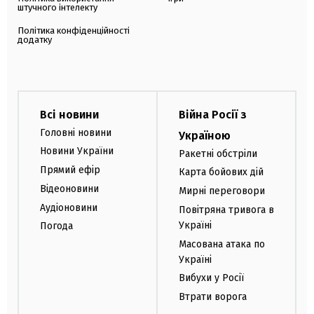
штучного інтелекту
Політика конфіденційності
додатку
Всі новини
Війна Росії з
Головні новини
Україною
Новини України
Ракетні обстріли
Прямий ефір
Карта бойових дій
Відеоновини
Мирні переговори
Аудіоновини
Повітряна тривога в
Україні
Погода
Масована атака по
Україні
Вибухи у Росії
Втрати ворога