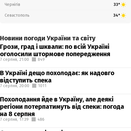
Чернігів
33°
Севастополь
34°
Новини погоди України та світу
Грози, град і шквали: по всій Україні
оголосили штормове попередження
7 серпня,
21:00
849
В Україні дещо похолодає: як надовго
відступить спека
7 серпня,
20:00
1011
Похолодання йде в Україну, але деякі
регіони потерпатимуть від спеки: погода
на 8 серпня
7 серпня,
17:39
486