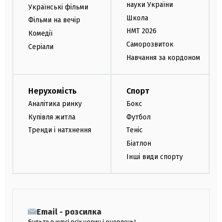
науки України
Українські фільми
Школа
Фільми на вечір
НМТ 2026
Комедії
Саморозвиток
Серіали
Навчання за кордоном
Нерухомість
Спорт
Аналітика ринку
Бокс
Купівля житла
Футбол
Тренди і натхнення
Теніс
Біатлон
Інші види спорту
Email - розсилка
Будьте в курсі всіх новин і оновлень!