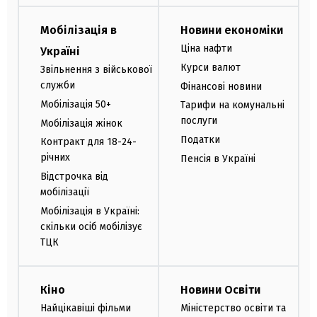
Мобілізація в
Новини економіки
Ціна нафти
Україні
Курси валют
Звільнення з військової
служби
Фінансові новини
Мобілізація 50+
Тарифи на комунальні
послуги
Мобілізація жінок
Податки
Контракт для 18-24-
річних
Пенсія в Україні
Відстрочка від
мобілізації
Мобілізація в Україні:
скільки осіб мобілізує
ТЦК
Кіно
Новини Освіти
Найцікавіші фільми
Міністерство освіти та