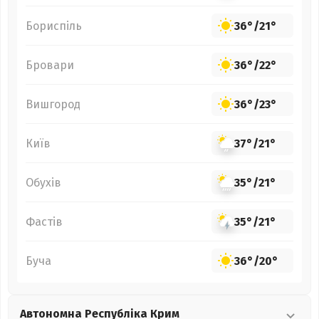
Бориспіль
36°
/
21°
Бровари
36°
/
22°
Вишгород
36°
/
23°
Київ
37°
/
21°
Обухів
35°
/
21°
Фастів
35°
/
21°
Буча
36°
/
20°
Автономна Республіка Крим