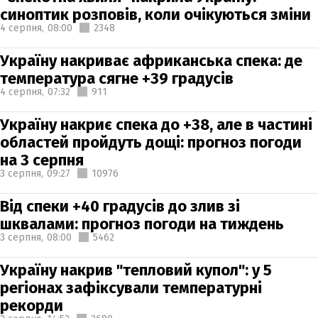
синоптик розповів, коли очікуються зміни
4 серпня,
08:00
2348
Україну накриває африканська спека: де
температура сягне +39 градусів
4 серпня,
07:32
911
Україну накриє спека до +38, але в частині
областей пройдуть дощі: прогноз погоди
на 3 серпня
3 серпня,
09:27
10976
Від спеки +40 градусів до злив зі
шквалами: прогноз погоди на тиждень
3 серпня,
08:00
5462
Україну накрив "тепловий купол": у 5
регіонах зафіксували температурні
рекорди