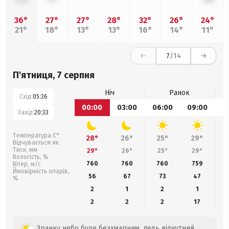
36°
27°
27°
28°
32°
26°
24°
21°
18°
13°
13°
16°
14°
11°
7
/14
П'ятниця, 7 серпня
Ніч
Ранок
Схід:
05:36
00:00
03:00
06:00
09:00
1
Захід:
20:33
Температура С°
28°
26°
25°
29°
Відчувається як
Тиск, мм
29°
26°
25°
29°
Вологість, %
760
760
760
759
Вітер, м/с
Ймовірність опадів,
56
67
73
47
%
2
1
2
1
2
2
2
17
Зранку небо буде безхмарним, ледь відчутний