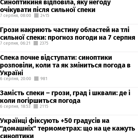
Синоптикиня відповіла, яку негоду
очікувати після сильної спеки
7 серпня,
08:00
2415
Грози накриють частину областей на тлі
сильної спеки: прогноз погоди на 7 серпня
7 серпня,
06:21
2375
Спека почне відступати: синоптики
розповіли, коли та як зміниться погода в
Україні
6 серпня,
20:00
981
Замість спеки – грози, град і шквали: де і
коли погіршиться погода
6 серпня,
18:53
2115
Українці фіксують +50 градусів на
"домашніх" термометрах: що на це кажуть
синоптики