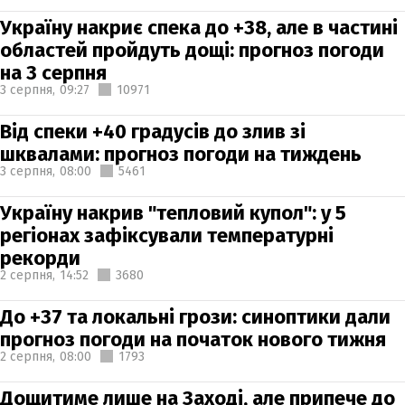
Україну накриє спека до +38, але в частині
областей пройдуть дощі: прогноз погоди
на 3 серпня
3 серпня,
09:27
10971
Від спеки +40 градусів до злив зі
шквалами: прогноз погоди на тиждень
3 серпня,
08:00
5461
Україну накрив "тепловий купол": у 5
регіонах зафіксували температурні
рекорди
2 серпня,
14:52
3680
До +37 та локальні грози: синоптики дали
прогноз погоди на початок нового тижня
2 серпня,
08:00
1793
Дощитиме лише на Заході, але припече до