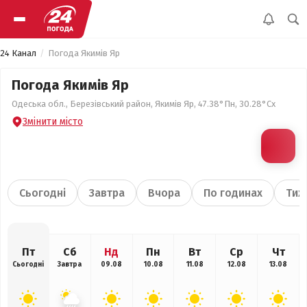
24 Канал
Погода Якимів Яр
Погода Якимів Яр
Одеська обл., Березівський район, Якимів Яр, 47.38°Пн, 30.28°Сх
Змінити місто
Сьогодні
Завтра
Вчора
По годинах
Тиж
Пт
Сб
Нд
Пн
Вт
Ср
Чт
Сьогодні
Завтра
09.08
10.08
11.08
12.08
13.08