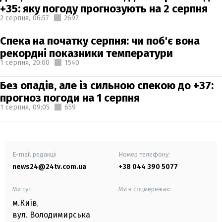
+35: яку погоду прогнозують на 2 серпня
2 серпня,
06:57
2697
Спека на початку серпня: чи поб'є вона
рекордні показники температури
1 серпня,
20:00
1540
Без опадів, але із сильною спекою до +37:
прогноз погоди на 1 серпня
1 серпня,
09:05
659
E-mail редакції
Номер телефону:
news24@24tv.com.ua
+38 044 390 5077
Ми тут:
Ми в соцмережах:
м.Київ
,
вул. Володимирська