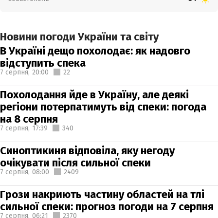
Новини погоди України та світу
В Україні дещо похолодає: як надовго
відступить спека
7 серпня,
20:00
22
Похолодання йде в Україну, але деякі
регіони потерпатимуть від спеки: погода
на 8 серпня
7 серпня,
17:39
340
Синоптикиня відповіла, яку негоду
очікувати після сильної спеки
7 серпня,
08:00
2409
Грози накриють частину областей на тлі
сильної спеки: прогноз погоди на 7 серпня
7 серпня,
06:21
2370