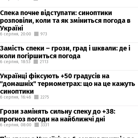
Спека почне відступати: синоптики
розповіли, коли та як зміниться погода в
Україні
6 серпня,
20:00
973
Замість спеки – грози, град і шквали: де і
коли погіршиться погода
6 серпня,
18:53
2113
Українці фіксують +50 градусів на
"домашніх" термометрах: що на це кажуть
синоптики
6 серпня,
16:46
2275
Грози замінять сильну спеку до +38:
прогноз погоди на найближчі дні
6 серпня,
08:00
3331