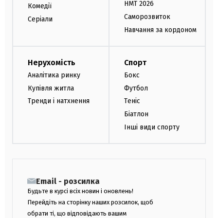
НМТ 2026
Комедії
Саморозвиток
Серіали
Навчання за кордоном
Нерухомість
Спорт
Аналітика ринку
Бокс
Купівля житла
Футбол
Тренди і натхнення
Теніс
Біатлон
Інші види спорту
Email - розсилка
Будьте в курсі всіх новин і оновлень!
Перейдіть на сторінку наших розсилок, щоб
обрати ті, що відповідають вашим