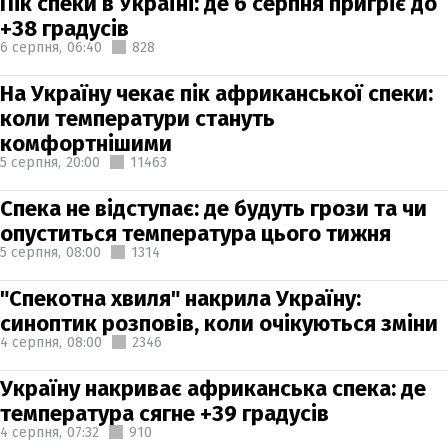
Пік спеки в Україні: де 6 серпня пригріє до
+38 градусів
6 серпня,
06:40
828
На Україну чекає пік африканської спеки:
коли температури стануть
комфортнішими
5 серпня,
20:00
11463
Спека не відступає: де будуть грози та чи
опуститься температура цього тижня
5 серпня,
08:00
1314
"Спекотна хвиля" накрила Україну:
синоптик розповів, коли очікуються зміни
4 серпня,
08:00
2346
Україну накриває африканська спека: де
температура сягне +39 градусів
4 серпня,
07:32
910