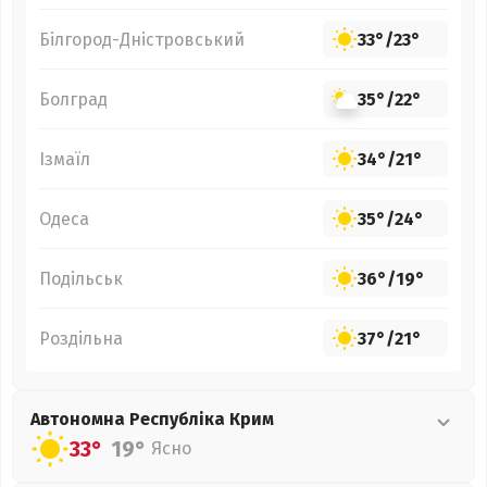
Білгород-Дністровський
33°
/
23°
Болград
35°
/
22°
Ізмаїл
34°
/
21°
Одеса
35°
/
24°
Подільськ
36°
/
19°
Роздільна
37°
/
21°
Автономна Республіка Крим
33°
19°
Ясно