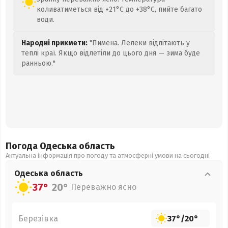
коливатиметься від +21°C до +38°C, пийте багато
води.
Народні прикмети:
"Пимена. Лелеки відлітають у
теплі краї. Якщо відлетіли до цього дня — зима буде
ранньою."
Погода Одеська
область
Актуальна інформація про погоду та атмосферні умови на сьогодні
Одеська
область
37°
20°
Переважно ясно
Березівка
37°
/
20°