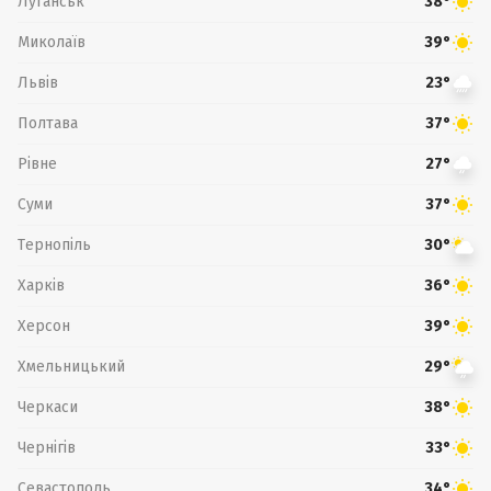
Луганськ
38°
Миколаїв
39°
Львів
23°
Полтава
37°
Рівне
27°
Суми
37°
Тернопіль
30°
Харків
36°
Херсон
39°
Хмельницький
29°
Черкаси
38°
Чернігів
33°
Севастополь
34°