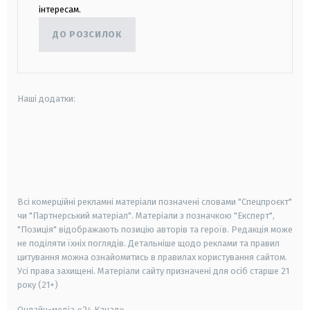
інтересам.
ДО РОЗСИЛОК
Наші додатки:
android
apple
smart tv
samsung smart tv
Всі комерційні рекламні матеріали позначені словами "Спецпроєкт"
чи "Партнерський матеріал". Матеріали з позначкою "Експерт",
"Позиція" відображають позицію авторів та героїв. Редакція може
не поділяти їхніх поглядів. Детальніше щодо реклами та правил
цитування можна ознайомитись в правилах користування сайтом.
Усі права захищені.
Матеріали сайту призначені для осіб старше
21
року (21+)
Онлайн-медіа «24 Канал»