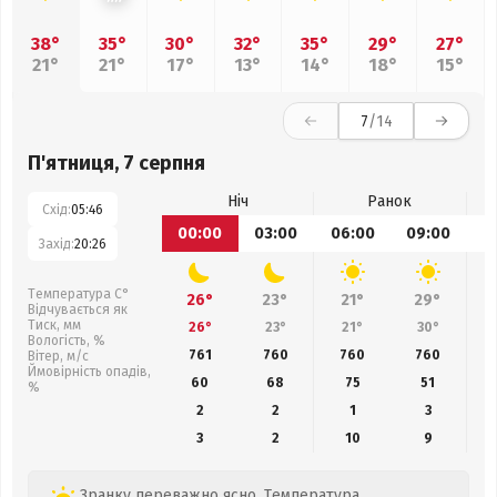
38°
35°
30°
32°
35°
29°
27°
21°
21°
17°
13°
14°
18°
15°
7
/14
П'ятниця, 7 серпня
Ніч
Ранок
Схід:
05:46
00:00
03:00
06:00
09:00
1
Захід:
20:26
Температура С°
26°
23°
21°
29°
Відчувається як
Тиск, мм
26°
23°
21°
30°
Вологість, %
761
760
760
760
Вітер, м/с
Ймовірність опадів,
60
68
75
51
%
2
2
1
3
3
2
10
9
Зранку переважно ясно. Температура