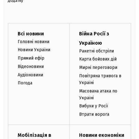
додатку
Всі новини
Війна Росії з
Головні новини
Україною
Новини України
Ракетні обстріли
Прямий ефір
Карта бойових дій
Відеоновини
Мирні переговори
Аудіоновини
Повітряна тривога в
Україні
Погода
Масована атака по
Україні
Вибухи у Росії
Втрати ворога
Мобілізація в
Новини економіки