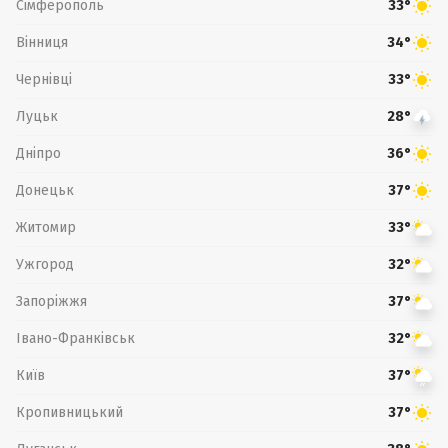
Сімферополь
33°
Вінниця
34°
Чернівці
33°
Луцьк
28°
Дніпро
36°
Донецьк
37°
Житомир
33°
Ужгород
32°
Запоріжжя
37°
Івано-Франківськ
32°
Київ
37°
Кропивницький
37°