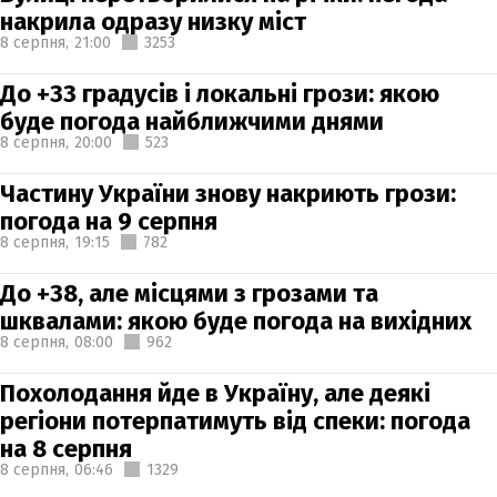
накрила одразу низку міст
8 серпня,
21:00
3253
До +33 градусів і локальні грози: якою
буде погода найближчими днями
8 серпня,
20:00
523
Частину України знову накриють грози:
погода на 9 серпня
8 серпня,
19:15
782
До +38, але місцями з грозами та
шквалами: якою буде погода на вихідних
8 серпня,
08:00
962
Похолодання йде в Україну, але деякі
регіони потерпатимуть від спеки: погода
на 8 серпня
8 серпня,
06:46
1329