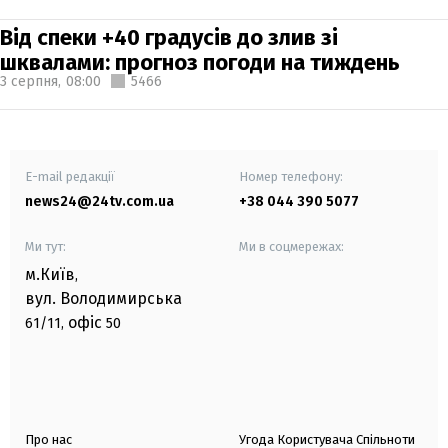
Від спеки +40 градусів до злив зі
шквалами: прогноз погоди на тиждень
3 серпня,
08:00
5466
E-mail редакції
Номер телефону:
news24@24tv.com.ua
+38 044 390 5077
Ми тут:
Ми в соцмережах:
м.Київ
,
вул. Володимирська
офіс
61/11,
50
Про нас
Угода Користувача Спільноти