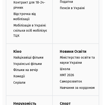
Податки
Контракт для 18-24-
річних
Пенсія в Україні
Відстрочка від
мобілізації
Мобілізація в Україні:
скільки осіб мобілізує
ТЦК
Кіно
Новини Освіти
Найцікавіші фільми
Міністерство освіти та
науки України
Українські фільми
Школа
Фільми на вечір
НМТ 2026
Комедії
Саморозвиток
Серіали
Навчання за кордоном
Нерухомість
Спорт