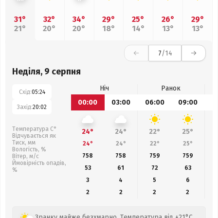
31°
32°
34°
29°
25°
26°
29°
21°
20°
20°
18°
14°
13°
13°
7
/14
Неділя, 9 серпня
Ніч
Ранок
Схід:
05:24
00:00
03:00
06:00
09:00
1
Захід:
20:02
Температура С°
24°
24°
22°
25°
Відчувається як
Тиск, мм
24°
24°
22°
25°
Вологість, %
758
758
759
759
Вітер, м/с
Ймовірність опадів,
53
61
72
63
%
3
4
5
6
2
2
2
2
Зранку майже безхмарно. Температура від +21°C