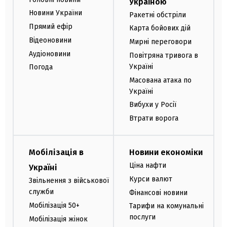
Україною
Новини України
Ракетні обстріли
Прямий ефір
Карта бойових дій
Відеоновини
Мирні переговори
Аудіоновини
Повітряна тривога в
Україні
Погода
Масована атака по
Україні
Вибухи у Росії
Втрати ворога
Мобілізація в
Новини економіки
Ціна нафти
Україні
Курси валют
Звільнення з військової
служби
Фінансові новини
Мобілізація 50+
Тарифи на комунальні
послуги
Мобілізація жінок