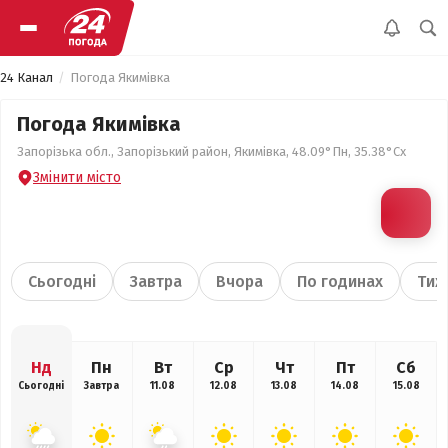
24 Канал
Погода Якимівка
Погода Якимівка
Запорізька обл., Запорізький район, Якимівка, 48.09°Пн, 35.38°Сх
Змінити місто
Сьогодні
Завтра
Вчора
По годинах
Тиж
Нд
Пн
Вт
Ср
Чт
Пт
Сб
Сьогодні
Завтра
11.08
12.08
13.08
14.08
15.08