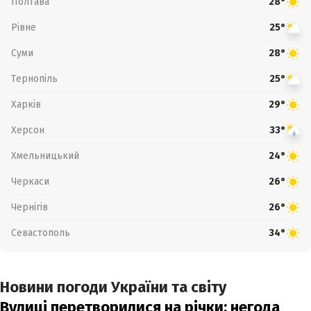
Полтава
28°
Рівне
25°
Суми
28°
Тернопіль
25°
Харків
29°
Херсон
33°
Хмельницький
24°
Черкаси
26°
Чернігів
26°
Севастополь
34°
Новини погоди України та світу
Вулиці перетворилися на річки: негода