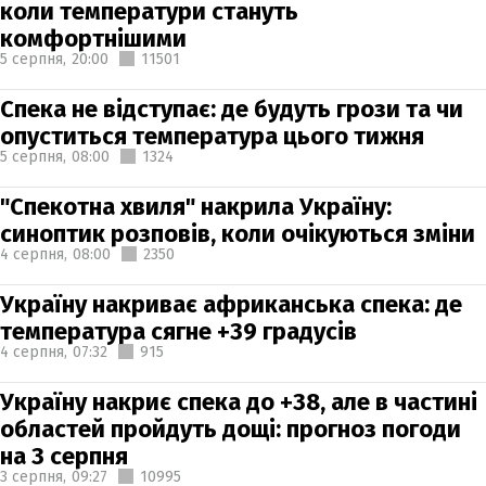
коли температури стануть
комфортнішими
5 серпня,
20:00
11501
Спека не відступає: де будуть грози та чи
опуститься температура цього тижня
5 серпня,
08:00
1324
"Спекотна хвиля" накрила Україну:
синоптик розповів, коли очікуються зміни
4 серпня,
08:00
2350
Україну накриває африканська спека: де
температура сягне +39 градусів
4 серпня,
07:32
915
Україну накриє спека до +38, але в частині
областей пройдуть дощі: прогноз погоди
на 3 серпня
3 серпня,
09:27
10995