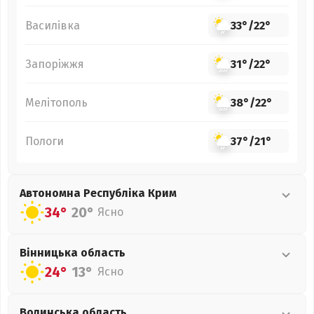
Василівка
33°
/
22°
Запоріжжя
31°
/
22°
Мелітополь
38°
/
22°
Пологи
37°
/
21°
Автономна Республіка Крим
34°
20°
Ясно
Вінницька
область
24°
13°
Ясно
Волинська
область