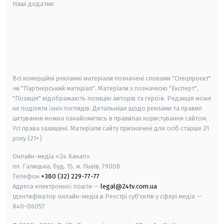
Наші додатки:
android
apple
smart tv
samsung smart tv
Всі комерційні рекламні матеріали позначені словами "Спецпроєкт"
чи "Партнерський матеріал". Матеріали з позначкою "Експерт",
"Позиція" відображають позицію авторів та героїв. Редакція може
не поділяти їхніх поглядів. Детальніше щодо реклами та правил
цитування можна ознайомитись в правилах користування сайтом.
Усі права захищені.
Матеріали сайту призначені для осіб старше
21
року (21+)
Онлайн-медіа «24 Канал»
пл. Галицька, буд. 15, м. Львів, 79008
Телефон
+380 (32) 229-77-77
Адреса електронної пошти —
legal@24tv.com.ua
Ідентифікатор онлайн-медіа в Реєстрі суб'єктів у сфері медіа —
R40-06057