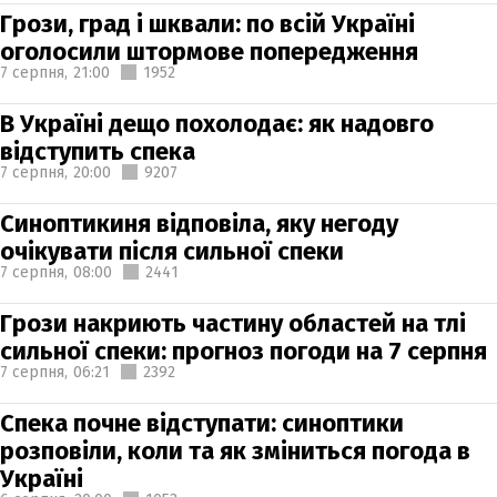
Грози, град і шквали: по всій Україні
оголосили штормове попередження
7 серпня,
21:00
1952
В Україні дещо похолодає: як надовго
відступить спека
7 серпня,
20:00
9207
Синоптикиня відповіла, яку негоду
очікувати після сильної спеки
7 серпня,
08:00
2441
Грози накриють частину областей на тлі
сильної спеки: прогноз погоди на 7 серпня
7 серпня,
06:21
2392
Спека почне відступати: синоптики
розповіли, коли та як зміниться погода в
Україні