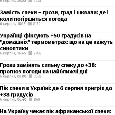
6 серпня,
20:00
1053
Замість спеки – грози, град і шквали: де і
коли погіршиться погода
6 серпня,
18:53
2130
Українці фіксують +50 градусів на
"домашніх" термометрах: що на це кажуть
синоптики
6 серпня,
16:46
2368
Грози замінять сильну спеку до +38:
прогноз погоди на найближчі дні
6 серпня,
08:00
3358
Пік спеки в Україні: де 6 серпня пригріє до
+38 градусів
6 серпня,
06:40
840
На Україну чекає пік африканської спеки: