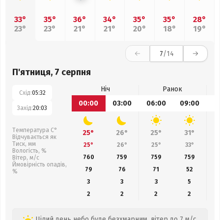
33°
35°
36°
34°
35°
35°
28°
23°
23°
21°
21°
20°
18°
19°
7
/14
П'ятниця, 7 серпня
Ніч
Ранок
Схід:
05:32
00:00
03:00
06:00
09:00
1
Захід:
20:03
Температура С°
25°
26°
25°
31°
Відчувається як
Тиск, мм
25°
26°
25°
33°
Вологість, %
760
759
759
759
Вітер, м/с
Ймовірність опадів,
79
76
71
52
%
3
3
3
5
2
2
2
2
Цілий день небо буде безхмарним, вітер до 7 м/с,