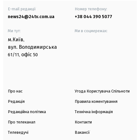
E-mail редакції
Номер телефону:
news24@24tv.com.ua
+38 044 390 5077
Ми тут:
Ми в соцмережах:
м.Київ
,
вул. Володимирська
офіс
61/11,
50
Про нас
Угода Користувача Спільноти
Редакція
Правила коментування
Редакційна політика
Технічна інформація
Про телеканал
Контакти
Телеведучі
Вакансії