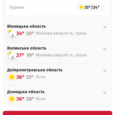
Курман
33°
/
24°
Вінницька
область
34°
20°
Мінлива хмарність, грози
Волинська
область
27°
19°
Мінлива хмарність, грози
Дніпропетровська
область
36°
23°
Ясно
Донецька
область
36°
20°
Ясно