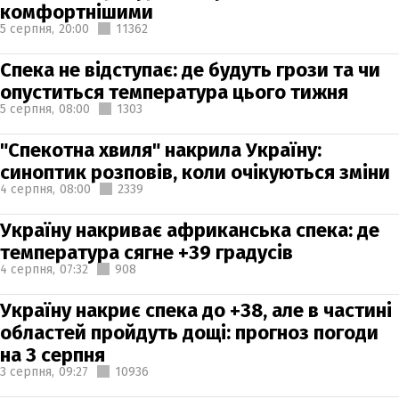
комфортнішими
5 серпня,
20:00
11362
Спека не відступає: де будуть грози та чи
опуститься температура цього тижня
5 серпня,
08:00
1303
"Спекотна хвиля" накрила Україну:
синоптик розповів, коли очікуються зміни
4 серпня,
08:00
2339
Україну накриває африканська спека: де
температура сягне +39 градусів
4 серпня,
07:32
908
Україну накриє спека до +38, але в частині
областей пройдуть дощі: прогноз погоди
на 3 серпня
3 серпня,
09:27
10936