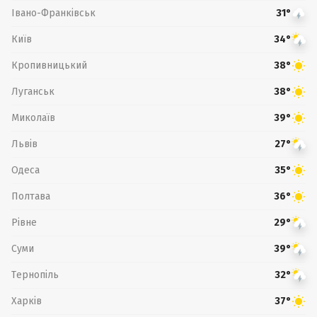
Івано-Франківськ
31°
Київ
34°
Кропивницький
38°
Луганськ
38°
Миколаїв
39°
Львів
27°
Одеса
35°
Полтава
36°
Рівне
29°
Суми
39°
Тернопіль
32°
Харків
37°