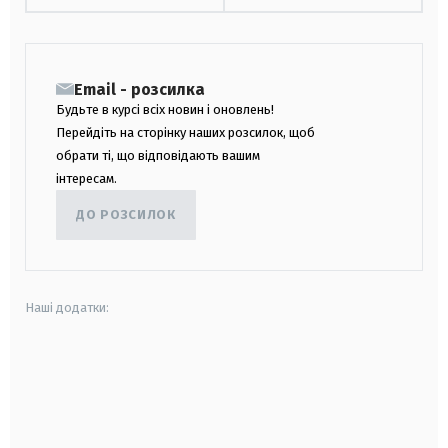
Email - розсилка
Будьте в курсі всіх новин і оновлень!
Перейдіть на сторінку наших розсилок, щоб
обрати ті, що відповідають вашим
інтересам.
ДО РОЗСИЛОК
Наші додатки:
android
apple
smart tv
samsung smart tv