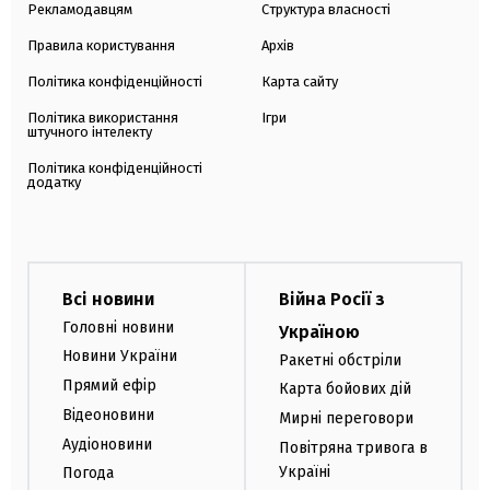
Рекламодавцям
Структура власності
Правила користування
Архів
Політика конфіденційності
Карта сайту
Політика використання
Ігри
штучного інтелекту
Політика конфіденційності
додатку
Всі новини
Війна Росії з
Головні новини
Україною
Новини України
Ракетні обстріли
Прямий ефір
Карта бойових дій
Відеоновини
Мирні переговори
Аудіоновини
Повітряна тривога в
Україні
Погода