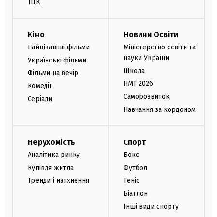
ТЦК
Кіно
Новини Освіти
Найцікавіші фільми
Міністерство освіти та
науки України
Українські фільми
Школа
Фільми на вечір
НМТ 2026
Комедії
Саморозвиток
Серіали
Навчання за кордоном
Нерухомість
Спорт
Аналітика ринку
Бокс
Купівля житла
Футбол
Тренди і натхнення
Теніс
Біатлон
Інші види спорту