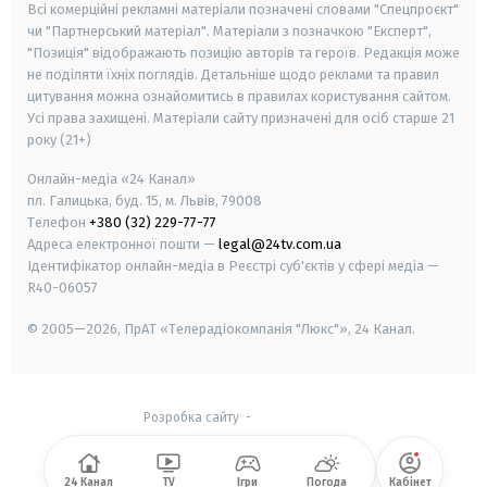
Всі комерційні рекламні матеріали позначені словами "Спецпроєкт"
чи "Партнерський матеріал". Матеріали з позначкою "Експерт",
"Позиція" відображають позицію авторів та героїв. Редакція може
не поділяти їхніх поглядів. Детальніше щодо реклами та правил
цитування можна ознайомитись в правилах користування сайтом.
Усі права захищені.
Матеріали сайту призначені для осіб старше
21
року (21+)
Онлайн-медіа «24 Канал»
пл. Галицька, буд. 15, м. Львів, 79008
Телефон
+380 (32) 229-77-77
Адреса електронної пошти —
legal@24tv.com.ua
Ідентифікатор онлайн-медіа в Реєстрі суб'єктів у сфері медіа —
R40-06057
© 2005—2026,
ПрАТ «Телерадіокомпанія "Люкс"», 24 Канал.
Розробка сайту
-
24 Канал
TV
Ігри
Погода
Кабінет