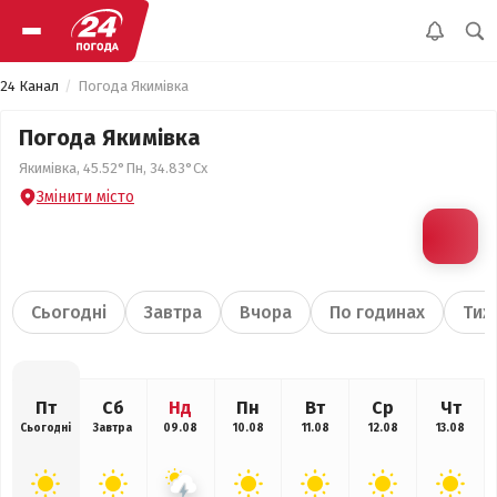
24 Канал
Погода Якимівка
Погода Якимівка
Якимівка, 45.52°Пн, 34.83°Сх
Змінити місто
Сьогодні
Завтра
Вчора
По годинах
Тиж
Пт
Сб
Нд
Пн
Вт
Ср
Чт
Сьогодні
Завтра
09.08
10.08
11.08
12.08
13.08