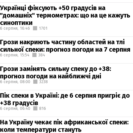
Українці фіксують +50 градусів на
"домашніх" термометрах: що на це кажуть
синоптики
6 серпня,
16:46
1701
Грози накриють частину областей на тлі
сильної спеки: прогноз погоди на 7 серпня
6 серпня,
15:54
384
Грози замінять сильну спеку до +38:
прогноз погоди на найближчі дні
6 серпня,
08:00
3238
Пік спеки в Україні: де 6 серпня пригріє до
+38 градусів
6 серпня,
06:40
816
На Україну чекає пік африканської спеки:
коли температури стануть