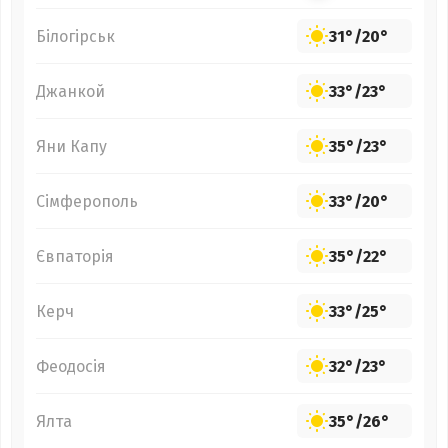
Білогірськ
31°
/
20°
Джанкой
33°
/
23°
Яни Капу
35°
/
23°
Сімферополь
33°
/
20°
Євпаторія
35°
/
22°
Керч
33°
/
25°
Феодосія
32°
/
23°
Ялта
35°
/
26°