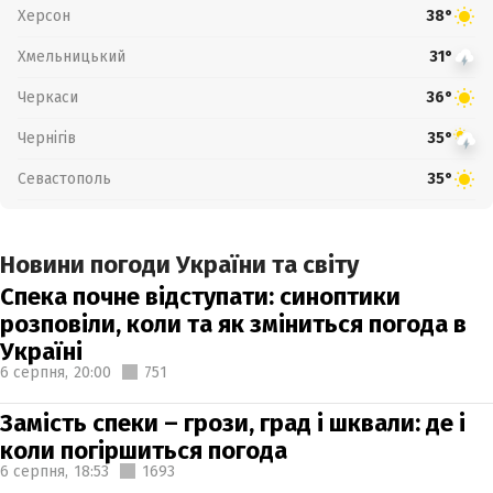
Херсон
38°
Хмельницький
31°
Черкаси
36°
Чернігів
35°
Севастополь
35°
Новини погоди України та світу
Спека почне відступати: синоптики
розповіли, коли та як зміниться погода в
Україні
6 серпня,
20:00
751
Замість спеки – грози, град і шквали: де і
коли погіршиться погода
6 серпня,
18:53
1693