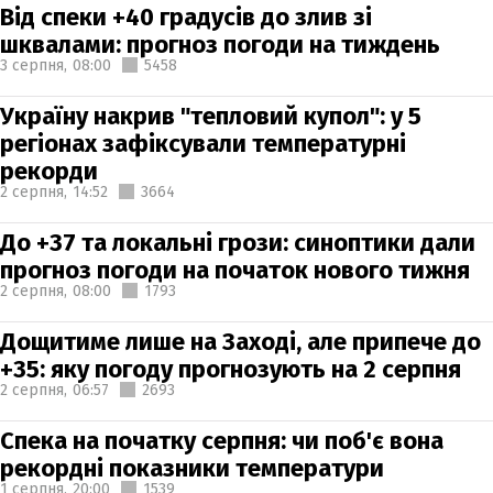
Від спеки +40 градусів до злив зі
шквалами: прогноз погоди на тиждень
3 серпня,
08:00
5458
Україну накрив "тепловий купол": у 5
регіонах зафіксували температурні
рекорди
2 серпня,
14:52
3664
До +37 та локальні грози: синоптики дали
прогноз погоди на початок нового тижня
2 серпня,
08:00
1793
Дощитиме лише на Заході, але припече до
+35: яку погоду прогнозують на 2 серпня
2 серпня,
06:57
2693
Спека на початку серпня: чи поб'є вона
рекордні показники температури
1 серпня,
20:00
1539