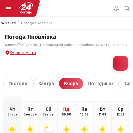
24 Канал
Погода Яковлівка
Погода Яковлівка
Миколаївська обл., Баштанський район, Яковлівка, 47.17°Пн, 32.93°Сх
Змінити місто
Сьогодні
Завтра
Вчора
По годинах
Тиж
Чт
Пт
Сб
Нд
Пн
Вт
Ср
Вчора
Сьогодні
Завтра
09.08
10.08
11.08
12.08