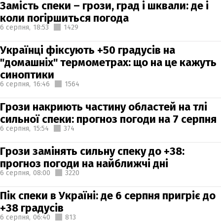
Замість спеки – грози, град і шквали: де і
коли погіршиться погода
6 серпня,
18:53
1429
Українці фіксують +50 градусів на
"домашніх" термометрах: що на це кажуть
синоптики
6 серпня,
16:46
1564
Грози накриють частину областей на тлі
сильної спеки: прогноз погоди на 7 серпня
6 серпня,
15:54
374
Грози замінять сильну спеку до +38:
прогноз погоди на найближчі дні
6 серпня,
08:00
3220
Пік спеки в Україні: де 6 серпня пригріє до
+38 градусів
6 серпня,
06:40
813