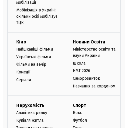
мобілізації
Мобілізація в Україні:
скільки осіб мобілізує
ТЦК
Кіно
Новини Освіти
Найцікавіші фільми
Міністерство освіти та
науки України
Українські фільми
Школа
Фільми на вечір
НМТ 2026
Комедії
Саморозвиток
Серіали
Навчання за кордоном
Нерухомість
Спорт
Аналітика ринку
Бокс
Купівля житла
Футбол
Тренди і натхнення
Теніс