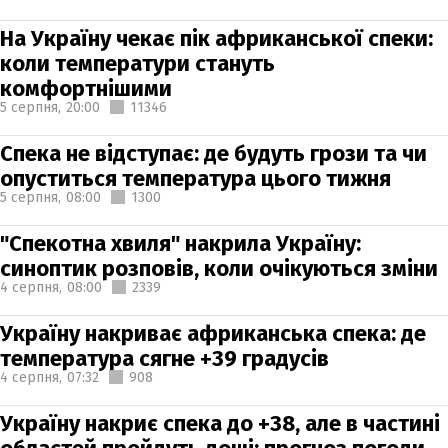
На Україну чекає пік африканської спеки:
коли температури стануть
комфортнішими
5 серпня,
20:00
11346
Спека не відступає: де будуть грози та чи
опуститься температура цього тижня
5 серпня,
08:00
1300
"Спекотна хвиля" накрила Україну:
синоптик розповів, коли очікуються зміни
4 серпня,
08:00
2339
Україну накриває африканська спека: де
температура сягне +39 градусів
4 серпня,
07:32
908
Україну накриє спека до +38, але в частині