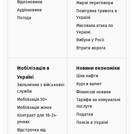
Відеоновини
Мирні переговори
Аудіоновини
Повітряна тривога в
Україні
Погода
Масована атака по
Україні
Вибухи у Росії
Втрати ворога
Мобілізація в
Новини економіки
Ціна нафти
Україні
Курси валют
Звільнення з військової
служби
Фінансові новини
Мобілізація 50+
Тарифи на комунальні
послуги
Мобілізація жінок
Податки
Контракт для 18-24-
річних
Пенсія в Україні
Відстрочка від