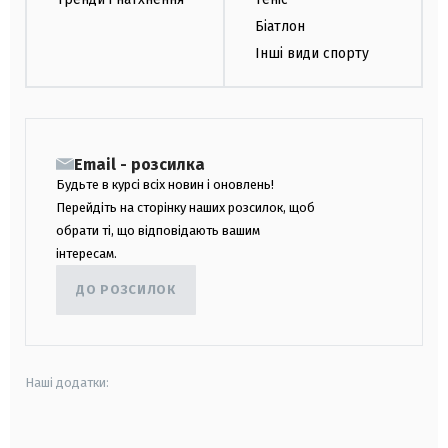
Біатлон
Інші види спорту
Email - розсилка
Будьте в курсі всіх новин і оновлень!
Перейдіть на сторінку наших розсилок, щоб
обрати ті, що відповідають вашим
інтересам.
ДО РОЗСИЛОК
Наші додатки:
android
apple