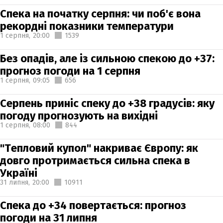
Спека на початку серпня: чи поб'є вона
рекордні показники температури
1 серпня,
20:00
1539
Без опадів, але із сильною спекою до +37:
прогноз погоди на 1 серпня
1 серпня,
09:05
656
Серпень приніс спеку до +38 градусів: яку
погоду прогнозують на вихідні
1 серпня,
08:00
844
"Тепловий купол" накриває Європу: як
довго протримається сильна спека в
Україні
31 липня,
20:00
10911
Спека до +34 повертається: прогноз
погоди на 31 липня