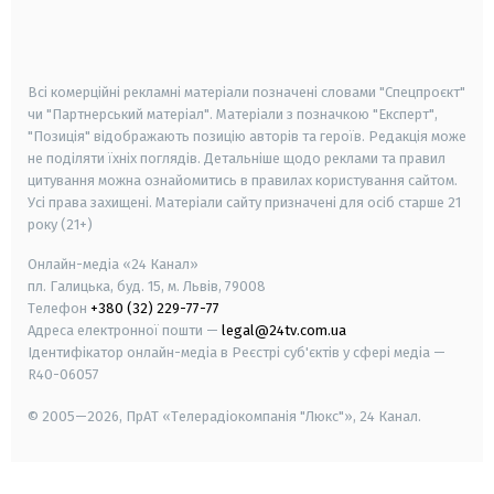
smart tv
samsung smart tv
Всі комерційні рекламні матеріали позначені словами "Спецпроєкт"
чи "Партнерський матеріал". Матеріали з позначкою "Експерт",
"Позиція" відображають позицію авторів та героїв. Редакція може
не поділяти їхніх поглядів. Детальніше щодо реклами та правил
цитування можна ознайомитись в правилах користування сайтом.
Усі права захищені.
Матеріали сайту призначені для осіб старше
21
року (21+)
Онлайн-медіа «24 Канал»
пл. Галицька, буд. 15, м. Львів, 79008
Телефон
+380 (32) 229-77-77
Адреса електронної пошти —
legal@24tv.com.ua
Ідентифікатор онлайн-медіа в Реєстрі суб'єктів у сфері медіа —
R40-06057
© 2005—2026,
ПрАТ «Телерадіокомпанія "Люкс"», 24 Канал.