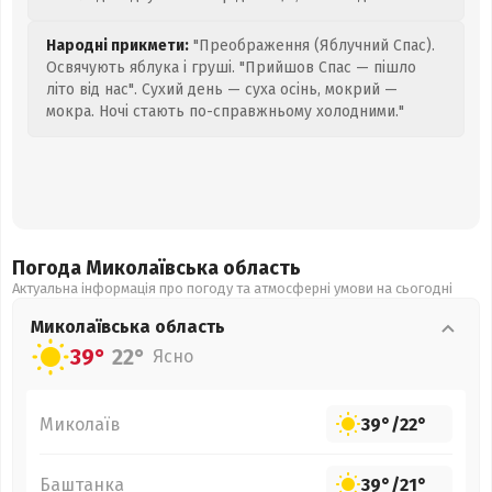
Народні прикмети:
"Преображення (Яблучний Спас).
Освячують яблука і груші. "Прийшов Спас — пішло
літо від нас". Сухий день — суха осінь, мокрий —
мокра. Ночі стають по-справжньому холодними."
Погода Миколаївська
область
Актуальна інформація про погоду та атмосферні умови на сьогодні
Миколаївська
область
39°
22°
Ясно
Миколаїв
39°
/
22°
Баштанка
39°
/
21°