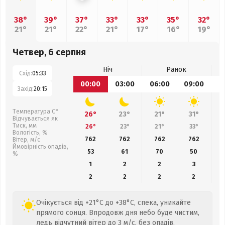
38°
39°
37°
33°
33°
35°
32°
21°
21°
22°
21°
17°
16°
19°
Четвер, 6 серпня
Ніч
Ранок
Схід:
05:33
00:00
03:00
06:00
09:00
1
Захід:
20:15
Температура С°
26°
23°
21°
31°
Відчувається як
Тиск, мм
26°
23°
21°
33°
Вологість, %
762
762
762
762
Вітер, м/с
Ймовірність опадів,
53
61
70
50
%
1
2
2
3
2
2
2
2
Очікується від +21°C до +38°C, спека, уникайте
прямого сонця. Впродовж дня небо буде чистим,
ледь відчутний вітер до 3 м/с, без опадів.