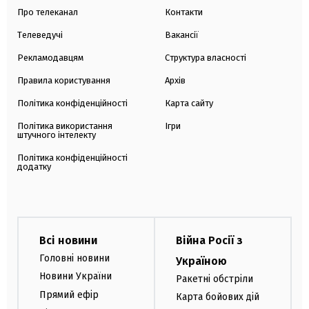
Про телеканал
Контакти
Телеведучі
Вакансії
Рекламодавцям
Структура власності
Правила користування
Архів
Політика конфіденційності
Карта сайту
Політика використання
Ігри
штучного інтелекту
Політика конфіденційності
додатку
Всі новини
Війна Росії з
Головні новини
Україною
Новини України
Ракетні обстріли
Прямий ефір
Карта бойових дій