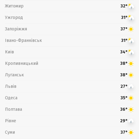
Житомир
32°
Ужгород
31°
Запоріжжя
37°
Івано-Франківськ
31°
Київ
34°
Кропивницький
38°
Луганськ
38°
Львів
27°
Одеса
35°
Полтава
36°
Рівне
29°
Суми
37°