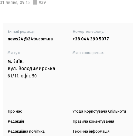
31 липня,
09:15
939
E-mail редакції
Номер телефону:
news24@24tv.com.ua
+38 044 390 5077
Ми тут:
Ми в соцмережах:
м.Київ
,
вул. Володимирська
офіс
61/11,
50
Про нас
Угода Користувача Спільноти
Редакція
Правила коментування
Редакційна політика
Технічна інформація