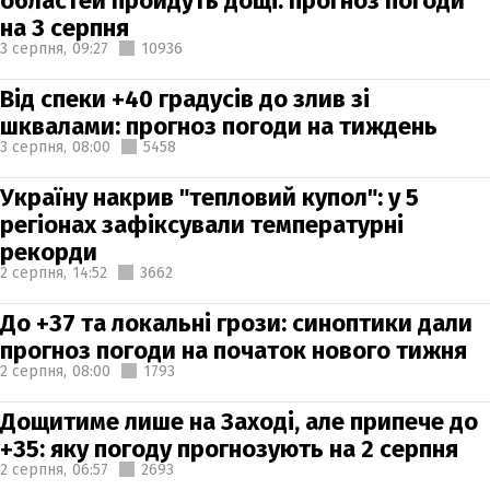
областей пройдуть дощі: прогноз погоди
на 3 серпня
3 серпня,
09:27
10936
Від спеки +40 градусів до злив зі
шквалами: прогноз погоди на тиждень
3 серпня,
08:00
5458
Україну накрив "тепловий купол": у 5
регіонах зафіксували температурні
рекорди
2 серпня,
14:52
3662
До +37 та локальні грози: синоптики дали
прогноз погоди на початок нового тижня
2 серпня,
08:00
1793
Дощитиме лише на Заході, але припече до
+35: яку погоду прогнозують на 2 серпня
2 серпня,
06:57
2693