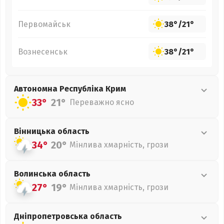
Первомайськ
38°
/
21°
Вознесенськ
38°
/
21°
Автономна Республіка Крим
33°
21°
Переважно ясно
Вінницька
область
34°
20°
Мінлива хмарність, грози
Волинська
область
27°
19°
Мінлива хмарність, грози
Дніпропетровська
область