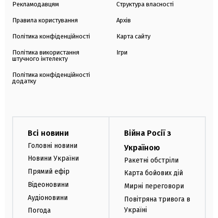
Рекламодавцям
Структура власності
Правила користування
Архів
Політика конфіденційності
Карта сайту
Політика використання
Ігри
штучного інтелекту
Політика конфіденційності
додатку
Всі новини
Війна Росії з
Головні новини
Україною
Новини України
Ракетні обстріли
Прямий ефір
Карта бойових дій
Відеоновини
Мирні переговори
Аудіоновини
Повітряна тривога в
Україні
Погода