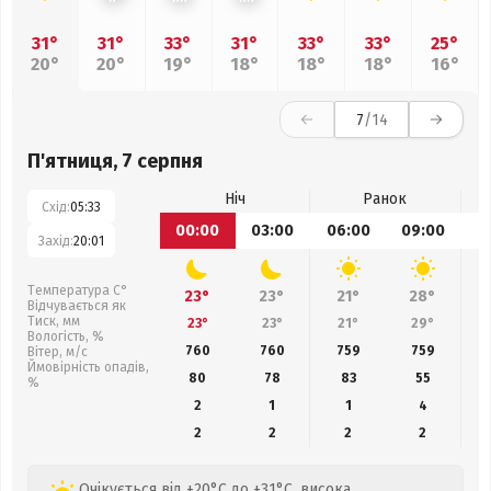
31°
31°
33°
31°
33°
33°
25°
20°
20°
19°
18°
18°
18°
16°
7
/14
П'ятниця, 7 серпня
Ніч
Ранок
Схід:
05:33
00:00
03:00
06:00
09:00
1
Захід:
20:01
Температура С°
23°
23°
21°
28°
Відчувається як
Тиск, мм
23°
23°
21°
29°
Вологість, %
760
760
759
759
Вітер, м/с
Ймовірність опадів,
80
78
83
55
%
2
1
1
4
2
2
2
2
Очікується від +20°C до +31°C, висока