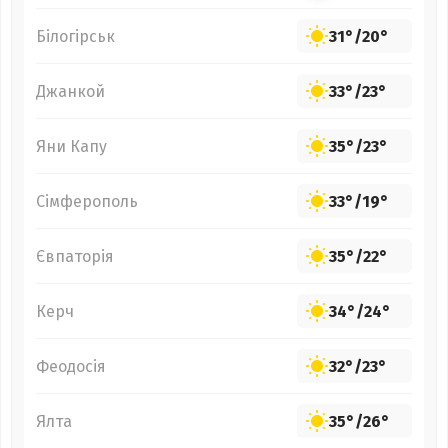
Білогірськ
31°
/
20°
Джанкой
33°
/
23°
Яни Капу
35°
/
23°
Сімферополь
33°
/
19°
Євпаторія
35°
/
22°
Керч
34°
/
24°
Феодосія
32°
/
23°
Ялта
35°
/
26°