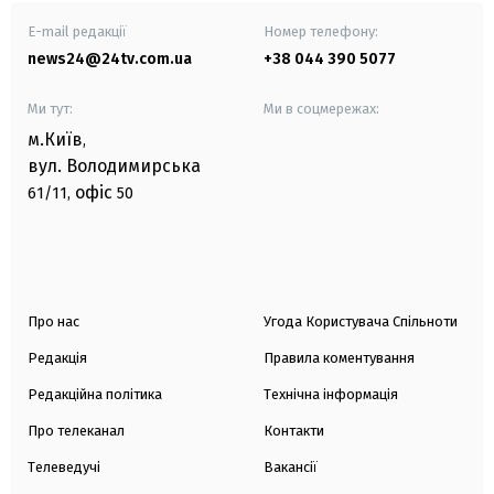
E-mail редакції
Номер телефону:
news24@24tv.com.ua
+38 044 390 5077
Ми тут:
Ми в соцмережах:
м.Київ
,
вул. Володимирська
офіс
61/11,
50
Про нас
Угода Користувача Спільноти
Редакція
Правила коментування
Редакційна політика
Технічна інформація
Про телеканал
Контакти
Телеведучі
Вакансії