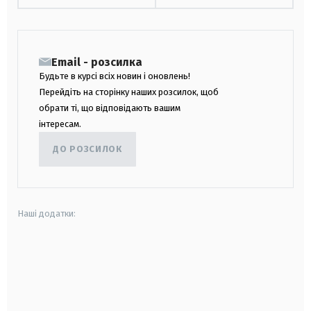
Email - розсилка
Будьте в курсі всіх новин і оновлень!
Перейдіть на сторінку наших розсилок, щоб
обрати ті, що відповідають вашим
інтересам.
ДО РОЗСИЛОК
Наші додатки:
android
apple
smart tv
samsung smart tv