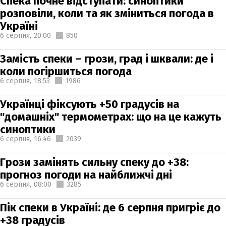
Спека почне відступати: синоптики
розповіли, коли та як зміниться погода в
Україні
6 серпня,
20:00
850
Замість спеки – грози, град і шквали: де і
коли погіршиться погода
6 серпня,
18:53
1986
Українці фіксують +50 градусів на
"домашніх" термометрах: що на це кажуть
синоптики
6 серпня,
16:46
2039
Грози замінять сильну спеку до +38:
прогноз погоди на найближчі дні
6 серпня,
08:00
3285
Пік спеки в Україні: де 6 серпня пригріє до
+38 градусів