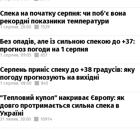
Спека на початку серпня: чи поб'є вона
рекордні показники температури
1 серпня,
20:00
1539
Без опадів, але із сильною спекою до +37:
прогноз погоди на 1 серпня
1 серпня,
09:05
657
Серпень приніс спеку до +38 градусів: яку
погоду прогнозують на вихідні
1 серпня,
08:00
845
"Тепловий купол" накриває Європу: як
довго протримається сильна спека в
Україні
31 липня,
20:00
10914