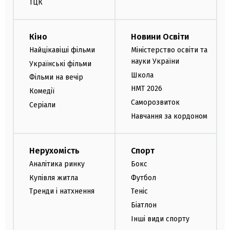
ТЦК
Кіно
Новини Освіти
Найцікавіші фільми
Міністерство освіти та
науки України
Українські фільми
Школа
Фільми на вечір
НМТ 2026
Комедії
Саморозвиток
Серіали
Навчання за кордоном
Нерухомість
Спорт
Аналітика ринку
Бокс
Купівля житла
Футбол
Тренди і натхнення
Теніс
Біатлон
Інші види спорту