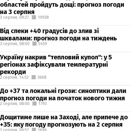
областей пройдуть дощі: прогноз погоди
на 3 серпня
3 серпня,
09:27
10938
Від спеки +40 градусів до злив зі
шквалами: прогноз погоди на тиждень
3 серпня,
08:00
5459
Україну накрив "тепловий купол": у 5
регіонах зафіксували температурні
рекорди
2 серпня,
14:52
3668
До +37 та локальні грози: синоптики дали
прогноз погоди на початок нового тижня
2 серпня,
08:00
1793
Дощитиме лише на Заході, але припече до
+35: яку погоду прогнозують на 2 серпня
2 серпня,
06:57
2696