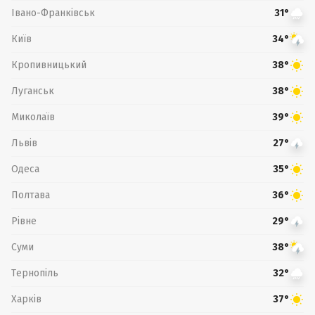
Івано-Франківськ
31°
Київ
34°
Кропивницький
38°
Луганськ
38°
Миколаїв
39°
Львів
27°
Одеса
35°
Полтава
36°
Рівне
29°
Суми
38°
Тернопіль
32°
Харків
37°