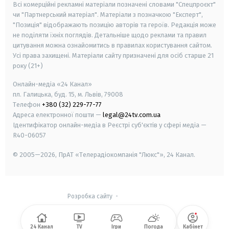
Всі комерційні рекламні матеріали позначені словами "Спецпроєкт"
чи "Партнерський матеріал". Матеріали з позначкою "Експерт",
"Позиція" відображають позицію авторів та героїв. Редакція може
не поділяти їхніх поглядів. Детальніше щодо реклами та правил
цитування можна ознайомитись в правилах користування сайтом.
Усі права захищені.
Матеріали сайту призначені для осіб старше
21
року (21+)
Онлайн-медіа «24 Канал»
пл. Галицька, буд. 15, м. Львів, 79008
Телефон
+380 (32) 229-77-77
Адреса електронної пошти —
legal@24tv.com.ua
Ідентифікатор онлайн-медіа в Реєстрі суб'єктів у сфері медіа —
R40-06057
© 2005—2026,
ПрАТ «Телерадіокомпанія "Люкс"», 24 Канал.
Розробка сайту
-
24 Канал
TV
Ігри
Погода
Кабінет