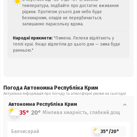
температура, подбайте про достатнє вживання
рідини. Протягом усього дня небо буде
безхмарним, опадів не передбачається,
залишаємо парасольку вдома.
Народні прикмети:
"Пимена. Лелеки відлітають у
теплі краї. Якщо відлетіли до цього дня — зима буде
ранньою."
Погода Автономна Республіка Крим
Актуальна інформація про погоду та атмосферні умови на сьогодні
Автономна Республіка Крим
35°
20°
Мінлива хмарність, слабкий дощ
Бахчисарай
35°
/
20°