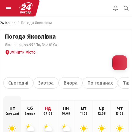
24 Канал
Погода Яковлівка
Погода Яковлівка
Яковлівка, 44.99°Пн, 34.46°Сх
Змінити місто
Сьогодні
Завтра
Вчора
По годинах
Тиж
Пт
Сб
Нд
Пн
Вт
Ср
Чт
Сьогодні
Завтра
09.08
10.08
11.08
12.08
13.08