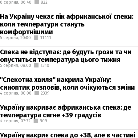
6 серпня,
06:40
822
На Україну чекає пік африканської спеки:
коли температури стануть
комфортнішими
5 серпня,
20:00
11411
Спека не відступає: де будуть грози та чи
опуститься температура цього тижня
5 серпня,
08:00
1310
"Спекотна хвиля" накрила Україну:
синоптик розповів, коли очікуються зміни
4 серпня,
08:00
2339
Україну накриває африканська спека: де
температура сягне +39 градусів
4 серпня,
07:32
909
Україну накриє спека до +38, але в частині