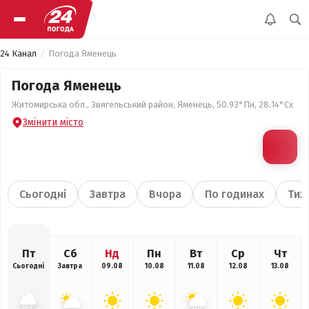
24 Канал
Погода Яменець
Погода Яменець
Житомирська обл., Звягельський район, Яменець, 50.93°Пн, 28.14°Сх
Змінити місто
Сьогодні
Завтра
Вчора
По годинах
Тиж
Пт
Сб
Нд
Пн
Вт
Ср
Чт
Сьогодні
Завтра
09.08
10.08
11.08
12.08
13.08