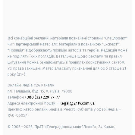
android
apple
smart tv
samsung smart tv
Всі комерційні рекламні матеріали позначені словами "Спецпроєкт"
чи "Партнерський матеріал". Матеріали з позначкою "Експерт",
"Позиція" відображають позицію авторів та героїв. Редакція може
не поділяти їхніх поглядів. Детальніше щодо реклами та правил
цитування можна ознайомитись в правилах користування сайтом.
Усі права захищені.
Матеріали сайту призначені для осіб старше
21
року (21+)
Онлайн-медіа «24 Канал»
пл. Галицька, буд. 15, м. Львів, 79008
Телефон
+380 (32) 229-77-77
Адреса електронної пошти —
legal@24tv.com.ua
Ідентифікатор онлайн-медіа в Реєстрі суб'єктів у сфері медіа —
R40-06057
© 2005—2026,
ПрАТ «Телерадіокомпанія "Люкс"», 24 Канал.