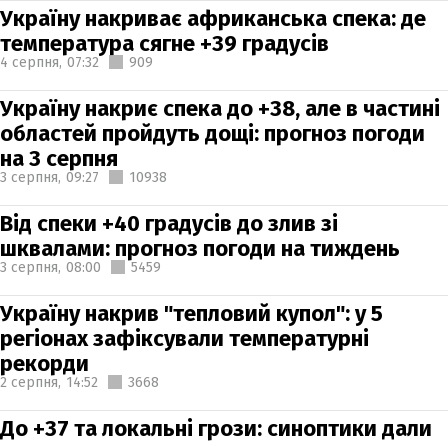
Україну накриває африканська спека: де
температура сягне +39 градусів
4 серпня,
07:32
909
Україну накриє спека до +38, але в частині
областей пройдуть дощі: прогноз погоди
на 3 серпня
3 серпня,
09:27
10938
Від спеки +40 градусів до злив зі
шквалами: прогноз погоди на тиждень
3 серпня,
08:00
5459
Україну накрив "тепловий купол": у 5
регіонах зафіксували температурні
рекорди
2 серпня,
14:52
3668
До +37 та локальні грози: синоптики дали