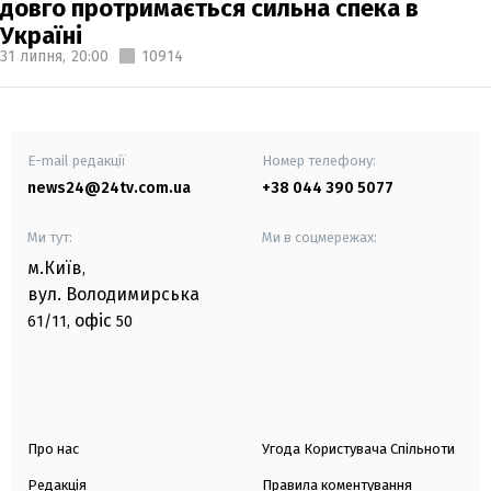
довго протримається сильна спека в
Україні
31 липня,
20:00
10914
E-mail редакції
Номер телефону:
news24@24tv.com.ua
+38 044 390 5077
Ми тут:
Ми в соцмережах:
м.Київ
,
вул. Володимирська
офіс
61/11,
50
Про нас
Угода Користувача Спільноти
Редакція
Правила коментування