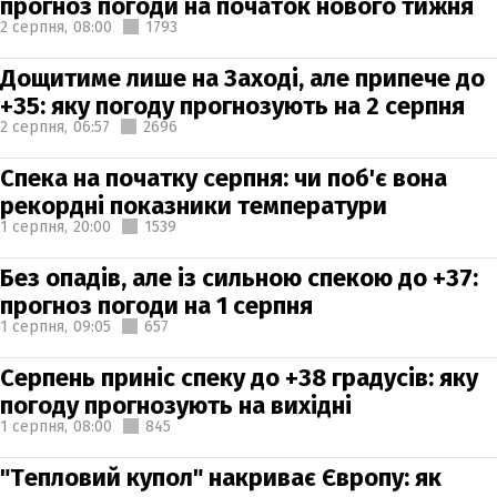
прогноз погоди на початок нового тижня
2 серпня,
08:00
1793
Дощитиме лише на Заході, але припече до
+35: яку погоду прогнозують на 2 серпня
2 серпня,
06:57
2696
Спека на початку серпня: чи поб'є вона
рекордні показники температури
1 серпня,
20:00
1539
Без опадів, але із сильною спекою до +37:
прогноз погоди на 1 серпня
1 серпня,
09:05
657
Серпень приніс спеку до +38 градусів: яку
погоду прогнозують на вихідні
1 серпня,
08:00
845
"Тепловий купол" накриває Європу: як