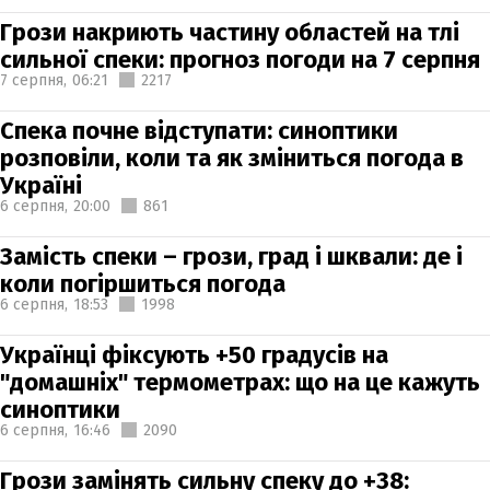
Грози накриють частину областей на тлі
сильної спеки: прогноз погоди на 7 серпня
7 серпня,
06:21
2217
Спека почне відступати: синоптики
розповіли, коли та як зміниться погода в
Україні
6 серпня,
20:00
861
Замість спеки – грози, град і шквали: де і
коли погіршиться погода
6 серпня,
18:53
1998
Українці фіксують +50 градусів на
"домашніх" термометрах: що на це кажуть
синоптики
6 серпня,
16:46
2090
Грози замінять сильну спеку до +38: