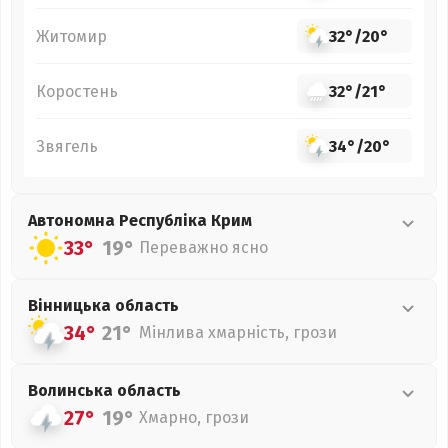
Житомир
32°
/
20°
Коростень
32°
/
21°
Звягель
34°
/
20°
Автономна Республіка Крим
33°
19°
Переважно ясно
Вінницька
область
34°
21°
Мінлива хмарність, грози
Волинська
область
27°
19°
Хмарно, грози