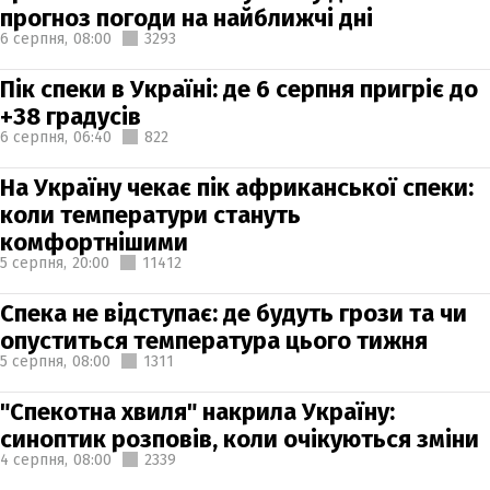
прогноз погоди на найближчі дні
6 серпня,
08:00
3293
Пік спеки в Україні: де 6 серпня пригріє до
+38 градусів
6 серпня,
06:40
822
На Україну чекає пік африканської спеки:
коли температури стануть
комфортнішими
5 серпня,
20:00
11412
Спека не відступає: де будуть грози та чи
опуститься температура цього тижня
5 серпня,
08:00
1311
"Спекотна хвиля" накрила Україну:
синоптик розповів, коли очікуються зміни
4 серпня,
08:00
2339