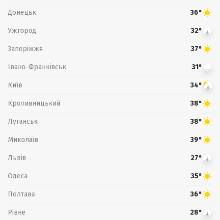
Донецьк
36°
Ужгород
32°
Запоріжжя
37°
Івано-Франківськ
31°
Київ
34°
Кропивницький
38°
Луганськ
38°
Миколаїв
39°
Львів
27°
Одеса
35°
Полтава
36°
Рівне
28°