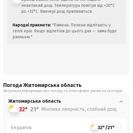
невеликий дощ. Температура повітря від +20°C
до +32°C. Ввечері дощ припиниться.
Народні прикмети:
"Пимена. Лелеки відлітають у
теплі краї. Якщо відлетіли до цього дня — зима буде
ранньою."
Погода Житомирська
область
Актуальна інформація про погоду та атмосферні умови на сьогодні
Житомирська
область
32°
21°
Мінлива хмарність, слабкий дощ
Бердичів
32°
/
21°