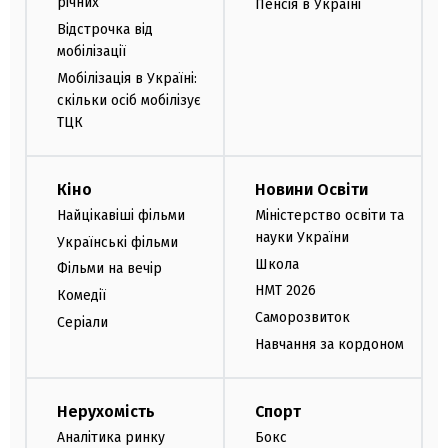
річних
Пенсія в Україні
Відстрочка від
мобілізації
Мобілізація в Україні:
скільки осіб мобілізує
ТЦК
Кіно
Новини Освіти
Найцікавіші фільми
Міністерство освіти та
науки України
Українські фільми
Школа
Фільми на вечір
НМТ 2026
Комедії
Саморозвиток
Серіали
Навчання за кордоном
Нерухомість
Спорт
Аналітика ринку
Бокс