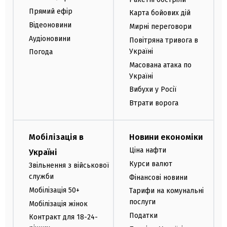
Прямий ефір
Карта бойових дій
Відеоновини
Мирні переговори
Аудіоновини
Повітряна тривога в
Україні
Погода
Масована атака по
Україні
Вибухи у Росії
Втрати ворога
Мобілізація в
Новини економіки
Ціна нафти
Україні
Курси валют
Звільнення з військової
служби
Фінансові новини
Мобілізація 50+
Тарифи на комунальні
послуги
Мобілізація жінок
Податки
Контракт для 18-24-