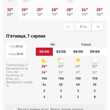
32°
26°
25°
28°
29°
24°
25°
20°
16°
12°
11°
16°
11°
10°
7
/14
П'ятниця, 7 серпня
Ніч
Ранок
Схід:
05:43
00:00
03:00
06:00
09:00
1
Захід:
20:45
Температура С°
26°
23°
21°
25°
Відчувається як
Тиск, мм
26°
23°
21°
25°
Вологість, %
760
760
759
759
Вітер, м/с
Ймовірність опадів,
54
55
59
55
%
2
3
3
2
2
2
2
9
Вранці майже ясно. Вдень почне падати