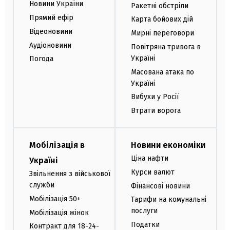
Новини України
Ракетні обстріли
Прямий ефір
Карта бойових дій
Відеоновини
Мирні переговори
Аудіоновини
Повітряна тривога в
Україні
Погода
Масована атака по
Україні
Вибухи у Росії
Втрати ворога
Мобілізація в
Новини економіки
Ціна нафти
Україні
Курси валют
Звільнення з військової
служби
Фінансові новини
Мобілізація 50+
Тарифи на комунальні
послуги
Мобілізація жінок
Податки
Контракт для 18-24-