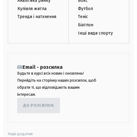
Аналітика ринку
Бокс
Купівля житла
Футбол
Тренди і натхнення
Теніс
Біатлон
Інші види спорту
Email - розсилка
Будьте в курсі всіх новин і оновлень!
Перейдіть на сторінку наших розсилок, щоб
обрати ті, що відповідають вашим
інтересам.
ДО РОЗСИЛОК
Наші додатки: