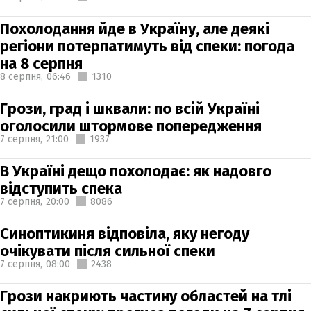
Похолодання йде в Україну, але деякі
регіони потерпатимуть від спеки: погода
на 8 серпня
8 серпня,
06:46
1310
Грози, град і шквали: по всій Україні
оголосили штормове попередження
7 серпня,
21:00
1937
В Україні дещо похолодає: як надовго
відступить спека
7 серпня,
20:00
8086
Синоптикиня відповіла, яку негоду
очікувати після сильної спеки
7 серпня,
08:00
2438
Грози накриють частину областей на тлі