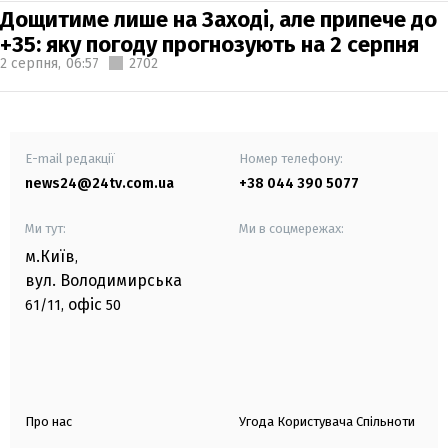
Дощитиме лише на Заході, але припече до
+35: яку погоду прогнозують на 2 серпня
2 серпня,
06:57
2702
E-mail редакції
Номер телефону:
news24@24tv.com.ua
+38 044 390 5077
Ми тут:
Ми в соцмережах:
м.Київ
,
вул. Володимирська
офіс
61/11,
50
Про нас
Угода Користувача Спільноти