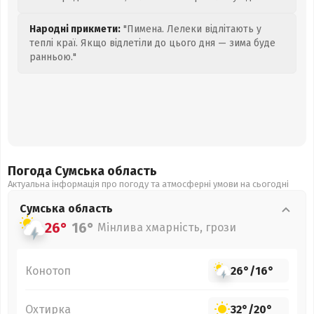
Народні прикмети:
"Пимена. Лелеки відлітають у
теплі краї. Якщо відлетіли до цього дня — зима буде
ранньою."
Погода Сумська
область
Актуальна інформація про погоду та атмосферні умови на сьогодні
Сумська
область
26°
16°
Мінлива хмарність, грози
Конотоп
26°
/
16°
Охтирка
32°
/
20°