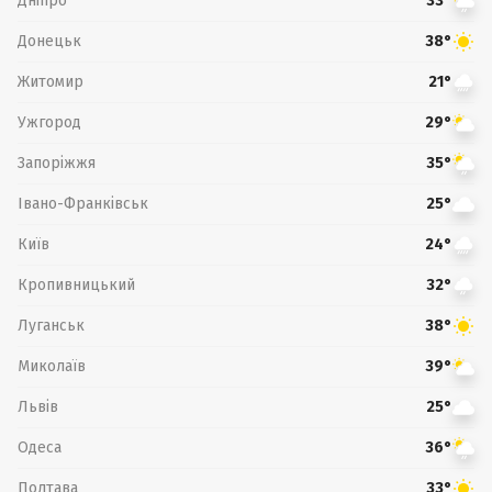
Дніпро
33°
Донецьк
38°
Житомир
21°
Ужгород
29°
Запоріжжя
35°
Івано-Франківськ
25°
Київ
24°
Кропивницький
32°
Луганськ
38°
Миколаїв
39°
Львів
25°
Одеса
36°
Полтава
33°