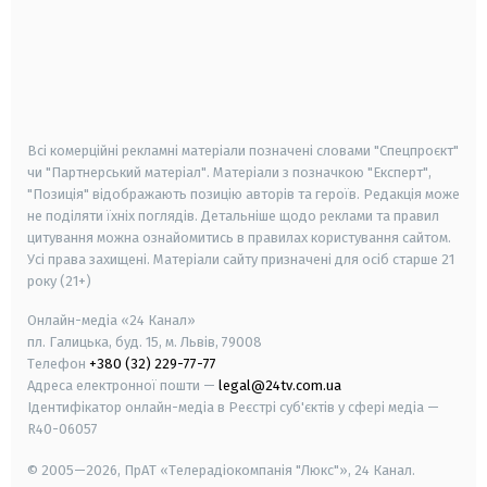
android
apple
smart tv
samsung smart tv
Всі комерційні рекламні матеріали позначені словами "Спецпроєкт"
чи "Партнерський матеріал". Матеріали з позначкою "Експерт",
"Позиція" відображають позицію авторів та героїв. Редакція може
не поділяти їхніх поглядів. Детальніше щодо реклами та правил
цитування можна ознайомитись в правилах користування сайтом.
Усі права захищені.
Матеріали сайту призначені для осіб старше
21
року (21+)
Онлайн-медіа «24 Канал»
пл. Галицька, буд. 15, м. Львів, 79008
Телефон
+380 (32) 229-77-77
Адреса електронної пошти —
legal@24tv.com.ua
Ідентифікатор онлайн-медіа в Реєстрі суб'єктів у сфері медіа —
R40-06057
© 2005—2026,
ПрАТ «Телерадіокомпанія "Люкс"», 24 Канал.