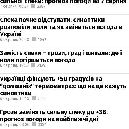
сильної спеки: прогноз погоди на 7 серпня
7 серпня,
06:21
2389
Спека почне відступати: синоптики
розповіли, коли та як зміниться погода в
Україні
6 серпня,
20:00
1042
Замість спеки – грози, град і шквали: де і
коли погіршиться погода
6 серпня,
18:53
2129
Українці фіксують +50 градусів на
"домашніх" термометрах: що на це кажуть
синоптики
6 серпня,
16:46
2353
Грози замінять сильну спеку до +38:
прогноз погоди на найближчі дні
6 серпня,
08:00
3357