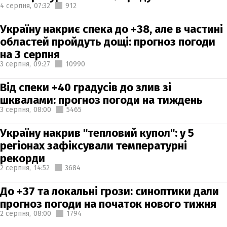
4 серпня,
07:32
912
Україну накриє спека до +38, але в частині
областей пройдуть дощі: прогноз погоди
на 3 серпня
3 серпня,
09:27
10990
Від спеки +40 градусів до злив зі
шквалами: прогноз погоди на тиждень
3 серпня,
08:00
5465
Україну накрив "тепловий купол": у 5
регіонах зафіксували температурні
рекорди
2 серпня,
14:52
3684
До +37 та локальні грози: синоптики дали
прогноз погоди на початок нового тижня
2 серпня,
08:00
1794