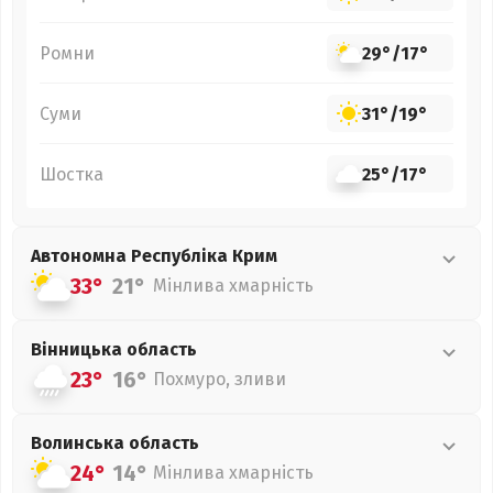
Ромни
29°
/
17°
Суми
31°
/
19°
Шостка
25°
/
17°
Автономна Республіка Крим
33°
21°
Мінлива хмарність
Вінницька
область
23°
16°
Похмуро, зливи
Волинська
область
24°
14°
Мінлива хмарність