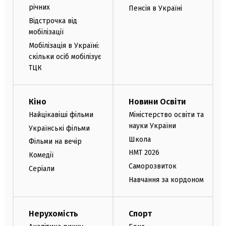
річних
Пенсія в Україні
Відстрочка від
мобілізації
Мобілізація в Україні:
скільки осіб мобілізує
ТЦК
Кіно
Новини Освіти
Найцікавіші фільми
Міністерство освіти та
науки України
Українські фільми
Школа
Фільми на вечір
НМТ 2026
Комедії
Саморозвиток
Серіали
Навчання за кордоном
Нерухомість
Спорт