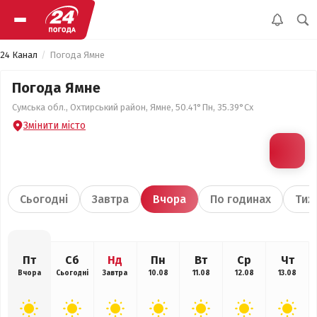
24 Канал
Погода Ямне
Погода Ямне
Сумська обл., Охтирський район, Ямне, 50.41°Пн, 35.39°Сх
Змінити місто
Сьогодні
Завтра
Вчора
По годинах
Тиж
Пт
Сб
Нд
Пн
Вт
Ср
Чт
Вчора
Сьогодні
Завтра
10.08
11.08
12.08
13.08