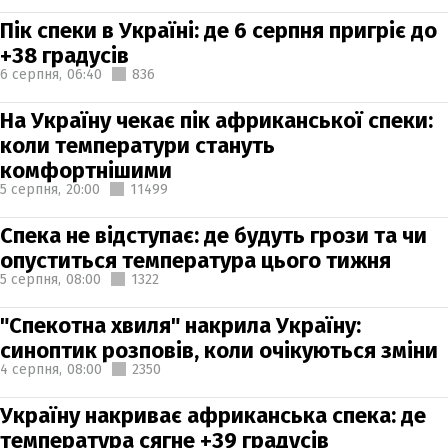
Пік спеки в Україні: де 6 серпня пригріє до
+38 градусів
6 серпня,
06:40
836
На Україну чекає пік африканської спеки:
коли температури стануть
комфортнішими
5 серпня,
20:00
11499
Спека не відступає: де будуть грози та чи
опуститься температура цього тижня
5 серпня,
08:00
1322
"Спекотна хвиля" накрила Україну:
синоптик розповів, коли очікуються зміни
4 серпня,
08:00
2350
Україну накриває африканська спека: де
температура сягне +39 градусів