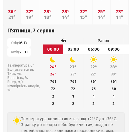
36°
32°
28°
28°
32°
25°
23°
21°
19°
18°
14°
15°
14°
11°
П'ятниця, 7 серпня
Ніч
Ранок
Схід:
05:13
00:00
03:00
06:00
09:00
1
Захід:
20:13
Температура С°
24°
23°
22°
28°
Відчувається як
Тиск, мм
24°
23°
22°
30°
Вологість, %
761
761
761
761
Вітер, м/с
Ймовірність опадів,
72
72
75
60
%
2
1
1
1
2
2
2
2
Температура коливатиметься від +21°C до +36°C.
З ранку до вечора небо буде чистим, опадів не
передбачається, залишаємо парасольку вдома.