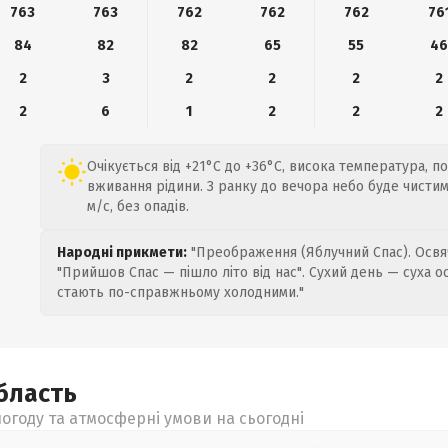
763
763
762
762
762
76
84
82
82
65
55
4
2
3
2
2
2
2
2
6
1
2
2
2
Очікується від +21°C до +36°C, висока температура, п
вживання рідини. З ранку до вечора небо буде чистим,
м/с, без опадів.
Народні прикмети:
"Преображення (Яблучний Спас). Освяч
"Прийшов Спас — пішло літо від нас". Сухий день — суха о
стають по-справжньому холодними."
бласть
огоду та атмосферні умови на сьогодні