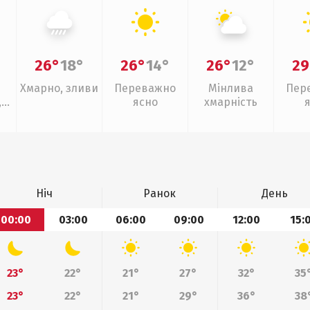
26°
18°
26°
14°
26°
12°
29
Хмарно, зливи
Переважно
Мінлива
Пер
,
ясно
хмарність
ощ
Ніч
Ранок
День
00:00
03:00
06:00
09:00
12:00
15:
23°
22°
21°
27°
32°
35
23°
22°
21°
29°
36°
38