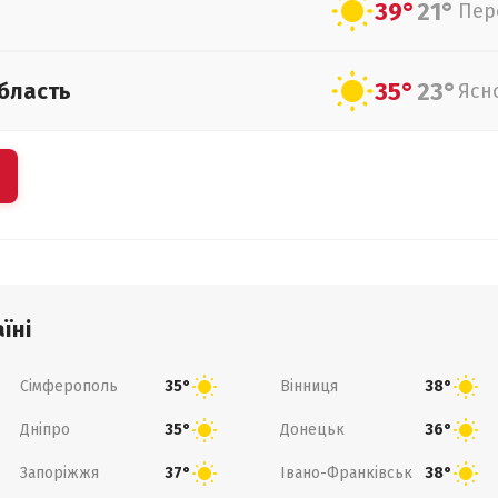
39°
21°
Пер
35°
23°
бласть
Ясн
їні
Сімферополь
Вінниця
35°
38°
Дніпро
Донецьк
35°
36°
Запоріжжя
Івано-Франківськ
37°
38°