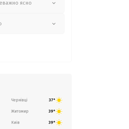
еважно ясно
о
Чернівці
37°
Житомир
39°
Київ
39°