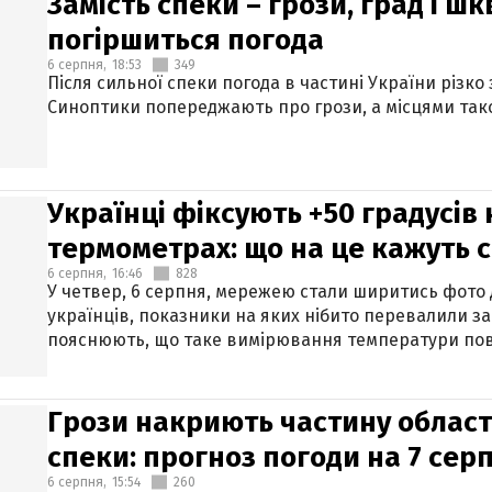
Замість спеки – грози, град і шк
погіршиться погода
6 серпня,
18:53
349
Після сильної спеки погода в частині України різко
Синоптики попереджають про грози, а місцями тако
Українці фіксують +50 градусів
термометрах: що на це кажуть 
6 серпня,
16:46
828
У четвер, 6 серпня, мережею стали ширитись фото
українців, показники на яких нібито перевалили за
пояснюють, що таке вимірювання температури пов
Грози накриють частину областе
спеки: прогноз погоди на 7 сер
6 серпня,
15:54
260