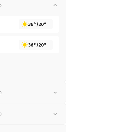
о
36°
/
20°
36°
/
20°
о
о