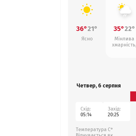
36°
21°
35°
22°
Ясно
Мінлива
хмарність
слабкий д
Четвер, 6 серпня
Схід:
Захід:
05:14
20:25
Температура С°
Відчувається як