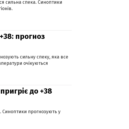
ься сильна спека. Синоптики
іонів.
+38: прогноз
гнозують сильну спеку, яка все
мператури очікуються
 пригріє до +38
ю. Синоптики прогнозують у