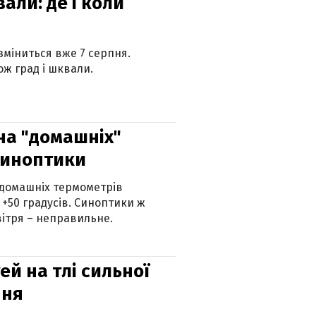
вали: де і коли
 зміниться вже 7 серпня.
ж град і шквали.
 на "домашніх"
синоптики
 домашніх термометрів
 +50 градусів. Синоптики ж
ітря – неправильне.
й на тлі сильної
пня