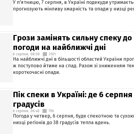
У п'ятницю, 7 серпня, в Україні подекуди утримаєт
прогнозують мінливу хмарність та опади у низці рег
Грози замінять сильну спеку до 
погоди на найближчі дні
6 серпня,
08:00
3101
На найближчі дні в більшості областей України про
ж поступово йтиме на спад. Разом зі зниженням те
короткочасні опади.
Пік спеки в Україні: де 6 серпня
градусів
6 серпня,
06:40
796
Погода у четвер, 6 серпня, буде спекотною та сухо
низці регіонів до 38 градусів тепла вдень.