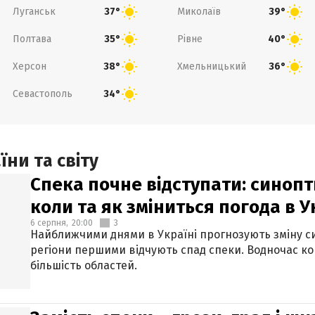
Луганськ
Миколаїв
37°
39°
Полтава
Рівне
35°
40°
Херсон
Хмельницький
38°
36°
Севастополь
34°
ни та світу
Спека почне відступати: синопт
коли та як зміниться погода в У
6 серпня,
20:00
3
Найближчими днями в Україні прогнозують зміну син
регіони першими відчують спад спеки. Водночас к
більшість областей.