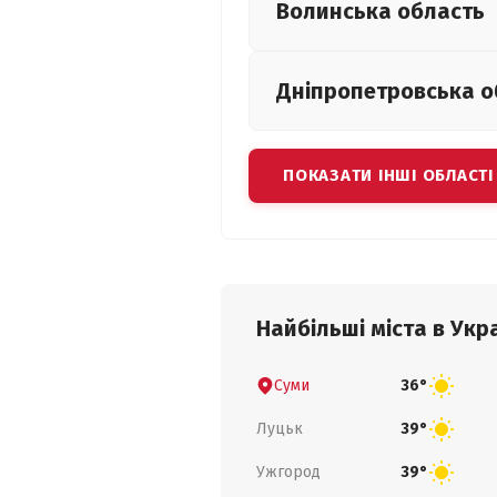
Волинська
область
Дніпропетровська
о
ПОКАЗАТИ ІНШІ ОБЛАСТІ
Найбільші міста в Укра
Суми
36°
Луцьк
39°
Ужгород
39°