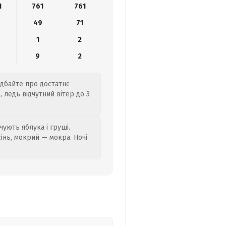
1
761
761
6
49
71
1
2
9
2
одбайте про достатнє
 ледь відчутний вітер до 3
ують яблука і груші.
сінь, мокрий — мокра. Ночі