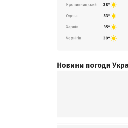
Кропивницький
38°
Одеса
33°
Харків
35°
Чернігів
38°
Новини погоди Украї