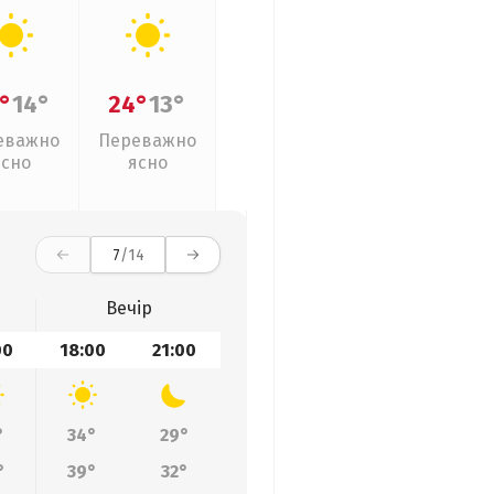
°
14°
24°
13°
еважно
Переважно
ясно
ясно
7
/14
Вечір
00
18:00
21:00
°
34°
29°
°
39°
32°