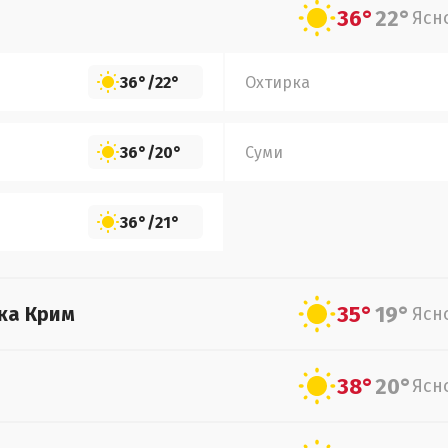
36°
22°
Ясн
36°
/
22°
Охтирка
36°
/
20°
Суми
36°
/
21°
35°
19°
ка Крим
Ясн
38°
20°
Ясн