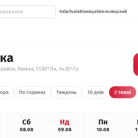
Київ
Львів
Вінниця
Хмельницький
вка
айон, Янівка, 51.82°Пн, 34.02°Сх
ора
По годинах
Тиждень
10 днів
2 тижні
Сб
Нд
Пн
08.08
09.08
10.08
1