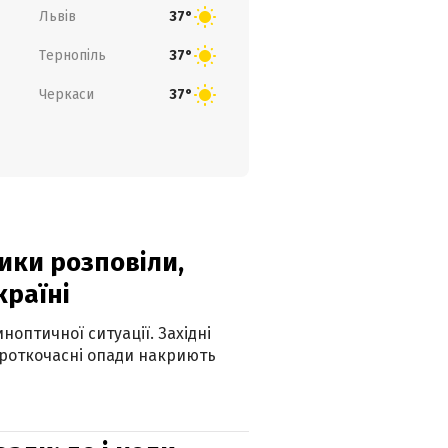
Львів
37°
Тернопіль
37°
Черкаси
37°
ики розповіли,
країні
оптичної ситуації. Західні
ороткочасні опади накриють