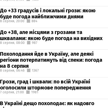
До +33 градусів і локальні грози: якою
буде погода найближчими днями
8 серпня,
20:00
884
До +38, але місцями з грозами та
шквалами: якою буде погода на вихідних
8 серпня,
08:00
987
Похолодання йде в Україну, але деякі
регіони потерпатимуть від спеки: погода
на 8 серпня
8 серпня,
06:46
1367
Грози, град і шквали: по всій Україні
оголосили штормове попередження
7 серпня,
21:00
1981
В Україні дещо похолодає: як надовго