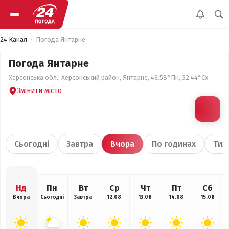
24 Канал
Погода Янтарне
Погода Янтарне
Херсонська обл., Херсонський район, Янтарне, 46.58°Пн, 32.44°Сх
Змінити місто
Сьогодні
Завтра
Вчора
По годинах
Тиж
Нд
Пн
Вт
Ср
Чт
Пт
Сб
Вчора
Сьогодні
Завтра
12.08
13.08
14.08
15.08