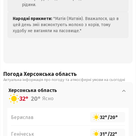
рідини.
Народні прикмети:
"Матія (Матвія). Вважалося, що в
цей день змії висмоктують молоко з корів, тому
худобу не виганяли на пасовище."
Погода Херсонська
область
Актуальна інформація про погоду та атмосферні умови на сьогодні
Херсонська
область
32°
20°
Ясно
Берислав
32°
/
20°
Генічеськ
31°
/
22°