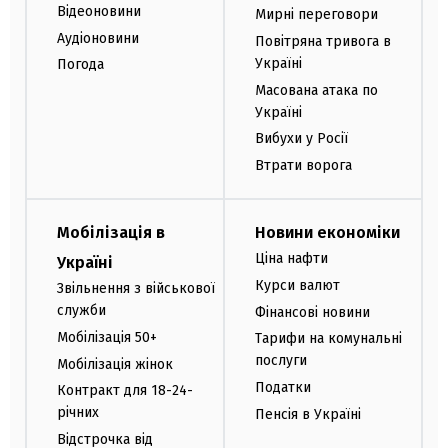
Відеоновини
Мирні переговори
Аудіоновини
Повітряна тривога в
Україні
Погода
Масована атака по
Україні
Вибухи у Росії
Втрати ворога
Мобілізація в
Новини економіки
Ціна нафти
Україні
Курси валют
Звільнення з військової
служби
Фінансові новини
Мобілізація 50+
Тарифи на комунальні
послуги
Мобілізація жінок
Податки
Контракт для 18-24-
річних
Пенсія в Україні
Відстрочка від