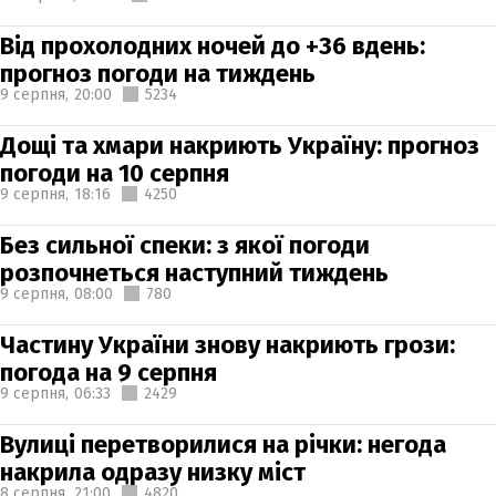
Від прохолодних ночей до +36 вдень:
прогноз погоди на тиждень
9 серпня,
20:00
5234
Дощі та хмари накриють Україну: прогноз
погоди на 10 серпня
9 серпня,
18:16
4250
Без сильної спеки: з якої погоди
розпочнеться наступний тиждень
9 серпня,
08:00
780
Частину України знову накриють грози:
погода на 9 серпня
9 серпня,
06:33
2429
Вулиці перетворилися на річки: негода
накрила одразу низку міст
8 серпня,
21:00
4820