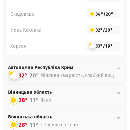
Скадовськ
34°
/
20°
Нова Каховка
32°
/
20°
Херсон
33°
/
19°
Автономна Республіка Крим
32°
20°
Мінлива хмарність, слабкий дощ
Вінницька
область
28°
11°
Ясно
Волинська
область
28°
11°
Переважно ясно