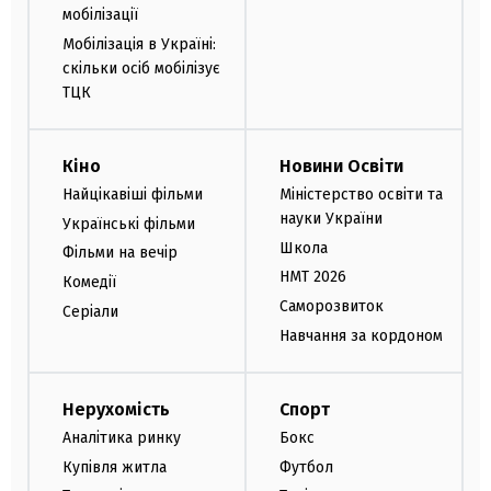
мобілізації
Мобілізація в Україні:
скільки осіб мобілізує
ТЦК
Кіно
Новини Освіти
Найцікавіші фільми
Міністерство освіти та
науки України
Українські фільми
Школа
Фільми на вечір
НМТ 2026
Комедії
Саморозвиток
Серіали
Навчання за кордоном
Нерухомість
Спорт
Аналітика ринку
Бокс
Купівля житла
Футбол