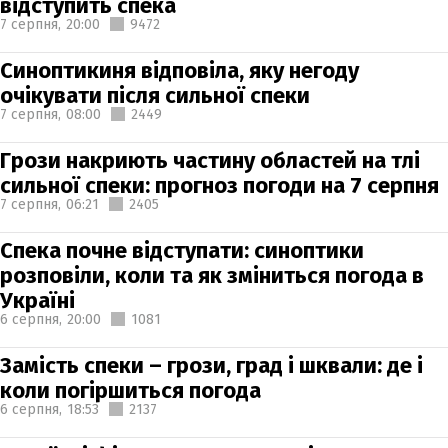
відступить спека
7 серпня,
20:00
9472
Синоптикиня відповіла, яку негоду
очікувати після сильної спеки
7 серпня,
08:00
2449
Грози накриють частину областей на тлі
сильної спеки: прогноз погоди на 7 серпня
7 серпня,
06:21
2405
Спека почне відступати: синоптики
розповіли, коли та як зміниться погода в
Україні
6 серпня,
20:00
1081
Замість спеки – грози, град і шквали: де і
коли погіршиться погода
6 серпня,
18:53
2137