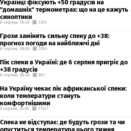
Українці фіксують +50 градусів на
"домашніх" термометрах: що на це кажуть
синоптики
6 серпня,
16:46
2393
Грози замінять сильну спеку до +38:
прогноз погоди на найближчі дні
6 серпня,
08:00
3364
Пік спеки в Україні: де 6 серпня пригріє до
+38 градусів
6 серпня,
06:40
851
На Україну чекає пік африканської спеки:
коли температури стануть
комфортнішими
5 серпня,
20:00
11527
Спека не відступає: де будуть грози та чи
опуститься температура цього тижня