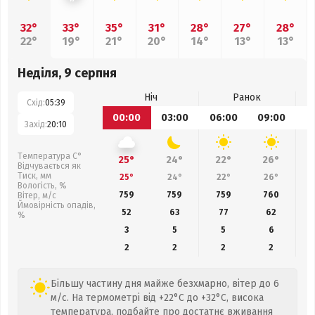
32°
33°
35°
31°
28°
27°
28°
22°
19°
21°
20°
14°
13°
13°
Неділя, 9 серпня
Ніч
Ранок
Схід:
05:39
00:00
03:00
06:00
09:00
1
Захід:
20:10
Температура С°
25°
24°
22°
26°
Відчувається як
Тиск, мм
25°
24°
22°
26°
Вологість, %
759
759
759
760
Вітер, м/с
Ймовірність опадів,
52
63
77
62
%
3
5
5
6
2
2
2
2
Більшу частину дня майже безхмарно, вітер до 6
м/с. На термометрі від +22°C до +32°C, висока
температура, подбайте про достатнє вживання