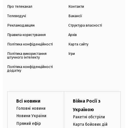
Про телеканал
Контакти
Телеведучі
Вакансії
Рекламодавцям
Структура власності
Правила користування
Архів
Політика конфіденційності
Карта сайту
Політика використання
Ігри
штучного інтелекту
Політика конфіденційності
додатку
Всі новини
Війна Росії з
Головні новини
Україною
Новини України
Ракетні обстріли
Прямий ефір
Карта бойових дій