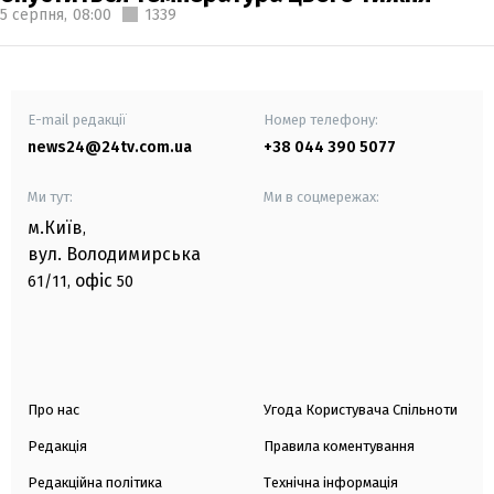
5 серпня,
08:00
1339
E-mail редакції
Номер телефону:
news24@24tv.com.ua
+38 044 390 5077
Ми тут:
Ми в соцмережах:
м.Київ
,
вул. Володимирська
офіс
61/11,
50
Про нас
Угода Користувача Спільноти
Редакція
Правила коментування
Редакційна політика
Технічна інформація