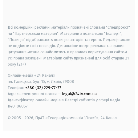
android
apple
smart tv
samsung smart tv
Всі комерційні рекламні матеріали позначені словами "Спецпроєкт"
чи "Партнерський матеріал". Матеріали з позначкою "Експерт",
"Позиція" відображають позицію авторів та героїв. Редакція може
не поділяти їхніх поглядів. Детальніше щодо реклами та правил
цитування можна ознайомитись в правилах користування сайтом.
Усі права захищені.
Матеріали сайту призначені для осіб старше
21
року (21+)
Онлайн-медіа «24 Канал»
пл. Галицька, буд. 15, м. Львів, 79008
Телефон
+380 (32) 229-77-77
Адреса електронної пошти —
legal@24tv.com.ua
Ідентифікатор онлайн-медіа в Реєстрі суб'єктів у сфері медіа —
R40-06057
© 2005—2026,
ПрАТ «Телерадіокомпанія "Люкс"», 24 Канал.