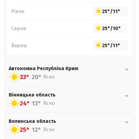
Рівне
25°
/
11°
Сарни
25°
/
10°
Вараш
25°
/
11°
Автономна Республіка Крим
33°
20°
Ясно
Вінницька
область
24°
13°
Ясно
Волинська
область
25°
12°
Ясно