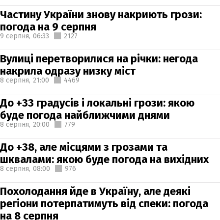
Частину України знову накриють грози:
погода на 9 серпня
9 серпня,
06:33
2127
Вулиці перетворилися на річки: негода
накрила одразу низку міст
8 серпня,
21:00
4469
До +33 градусів і локальні грози: якою
буде погода найближчими днями
8 серпня,
20:00
779
До +38, але місцями з грозами та
шквалами: якою буде погода на вихідних
8 серпня,
08:00
976
Похолодання йде в Україну, але деякі
регіони потерпатимуть від спеки: погода
на 8 серпня