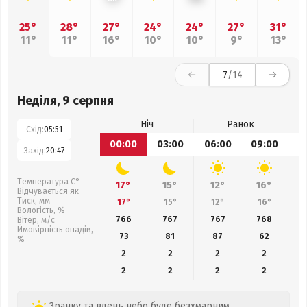
25°
28°
27°
24°
24°
27°
31°
11°
11°
16°
10°
10°
9°
13°
7
/14
Неділя, 9 серпня
Ніч
Ранок
Схід:
05:51
00:00
03:00
06:00
09:00
1
Захід:
20:47
Температура С°
17°
15°
12°
16°
Відчувається як
Тиск, мм
17°
15°
12°
16°
Вологість, %
766
767
767
768
Вітер, м/с
Ймовірність опадів,
73
81
87
62
%
2
2
2
2
2
2
2
2
Зранку та вдень небо буде безхмарним.