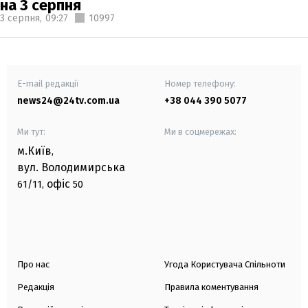
на 3 серпня
3 серпня,
09:27
10997
E-mail редакції
Номер телефону:
news24@24tv.com.ua
+38 044 390 5077
Ми тут:
Ми в соцмережах:
м.Київ
,
вул. Володимирська
офіс
61/11,
50
Про нас
Угода Користувача Спільноти
Редакція
Правила коментування