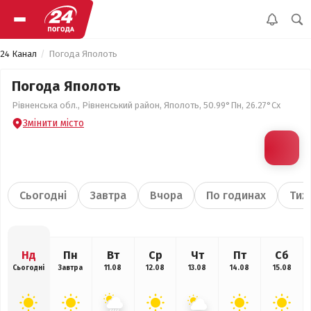
24 Канал
Погода Яполоть
Погода Яполоть
Рівненська обл., Рівненський район, Яполоть, 50.99°Пн, 26.27°Сх
Змінити місто
Сьогодні
Завтра
Вчора
По годинах
Тиж
Нд
Пн
Вт
Ср
Чт
Пт
Сб
Сьогодні
Завтра
11.08
12.08
13.08
14.08
15.08