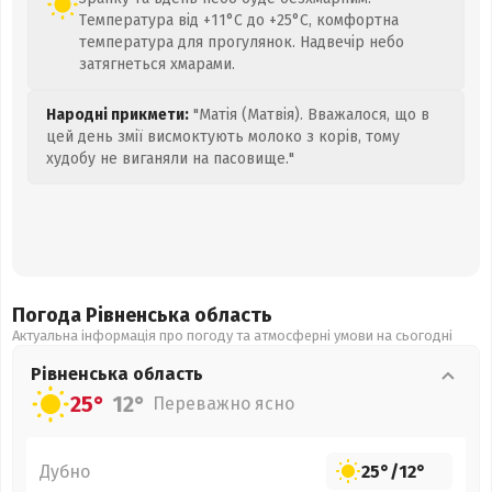
Температура від +11°C до +25°C, комфортна
температура для прогулянок. Надвечір небо
затягнеться хмарами.
Народні прикмети:
"Матія (Матвія). Вважалося, що в
цей день змії висмоктують молоко з корів, тому
худобу не виганяли на пасовище."
Погода Рівненська
область
Актуальна інформація про погоду та атмосферні умови на сьогодні
Рівненська
область
25°
12°
Переважно ясно
Дубно
25°
/
12°