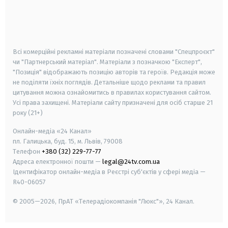
android
apple
smart tv
samsung smart tv
Всі комерційні рекламні матеріали позначені словами "Спецпроєкт"
чи "Партнерський матеріал". Матеріали з позначкою "Експерт",
"Позиція" відображають позицію авторів та героїв. Редакція може
не поділяти їхніх поглядів. Детальніше щодо реклами та правил
цитування можна ознайомитись в правилах користування сайтом.
Усі права захищені.
Матеріали сайту призначені для осіб старше
21
року (21+)
Онлайн-медіа «24 Канал»
пл. Галицька, буд. 15, м. Львів, 79008
Телефон
+380 (32) 229-77-77
Адреса електронної пошти —
legal@24tv.com.ua
Ідентифікатор онлайн-медіа в Реєстрі суб'єктів у сфері медіа —
R40-06057
© 2005—2026,
ПрАТ «Телерадіокомпанія "Люкс"», 24 Канал.