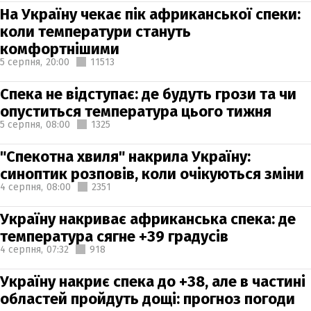
На Україну чекає пік африканської спеки:
коли температури стануть
комфортнішими
5 серпня,
20:00
11513
Спека не відступає: де будуть грози та чи
опуститься температура цього тижня
5 серпня,
08:00
1325
"Спекотна хвиля" накрила Україну:
синоптик розповів, коли очікуються зміни
4 серпня,
08:00
2351
Україну накриває африканська спека: де
температура сягне +39 градусів
4 серпня,
07:32
918
Україну накриє спека до +38, але в частині
областей пройдуть дощі: прогноз погоди