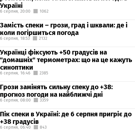
Україні
6 серпня,
20:00
1062
Замість спеки – грози, град і шквали: де і
коли погіршиться погода
6 серпня,
18:53
2132
Українці фіксують +50 градусів на
"домашніх" термометрах: що на це кажуть
синоптики
6 серпня,
16:46
2385
Грози замінять сильну спеку до +38:
прогноз погоди на найближчі дні
6 серпня,
08:00
3359
Пік спеки в Україні: де 6 серпня пригріє до
+38 градусів
6 серпня,
06:40
843