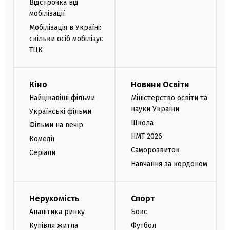
Відстрочка від
мобілізації
Мобілізація в Україні:
скільки осіб мобілізує
ТЦК
Кіно
Новини Освіти
Найцікавіші фільми
Міністерство освіти та
науки України
Українські фільми
Школа
Фільми на вечір
НМТ 2026
Комедії
Саморозвиток
Серіали
Навчання за кордоном
Нерухомість
Спорт
Аналітика ринку
Бокс
Купівля житла
Футбол