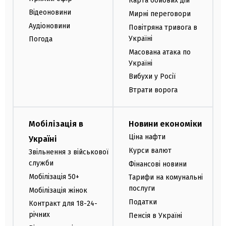
Карта бойових дій
Відеоновини
Мирні переговори
Аудіоновини
Повітряна тривога в
Україні
Погода
Масована атака по
Україні
Вибухи у Росії
Втрати ворога
Мобілізація в
Новини економіки
Ціна нафти
Україні
Курси валют
Звільнення з військової
служби
Фінансові новини
Мобілізація 50+
Тарифи на комунальні
послуги
Мобілізація жінок
Податки
Контракт для 18-24-
річних
Пенсія в Україні