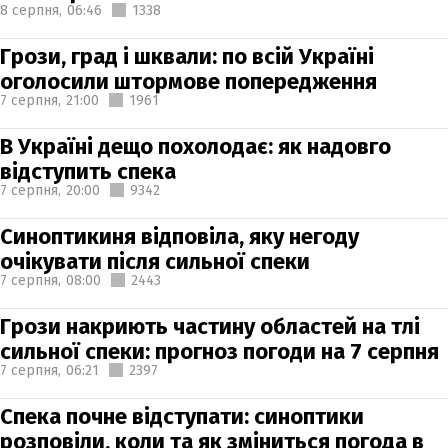
8 серпня,
06:46
1338
Грози, град і шквали: по всій Україні
оголосили штормове попередження
7 серпня,
21:00
1961
В Україні дещо похолодає: як надовго
відступить спека
7 серпня,
20:00
9342
Синоптикиня відповіла, яку негоду
очікувати після сильної спеки
7 серпня,
08:00
2443
Грози накриють частину областей на тлі
сильної спеки: прогноз погоди на 7 серпня
7 серпня,
06:21
2397
Спека почне відступати: синоптики
розповіли, коли та як зміниться погода в