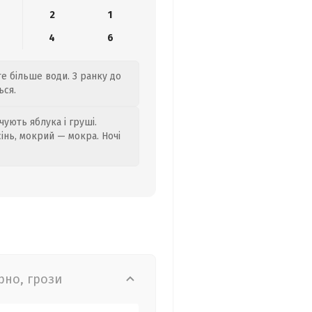
2
1
4
6
те більше води. З ранку до
ься.
ують яблука і груші.
сінь, мокрий — мокра. Ночі
рно, грози