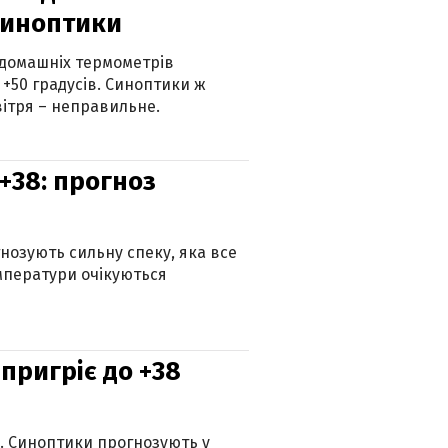
синоптики
 домашніх термометрів
 +50 градусів. Синоптики ж
ітря – неправильне.
+38: прогноз
гнозують сильну спеку, яка все
мператури очікуються
 пригріє до +38
ю. Синоптики прогнозують у