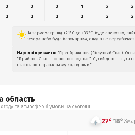
2
2
2
1
2
3
2
2
2
2
2
2
На термометрі від +21°C до +39°C, буде спекотно, пий
вечора небо буде безхмарним, опадів не передбачаєт
Народні прикмети:
"Преображення (Яблучний Спас). Освяч
"Прийшов Спас — пішло літо від нас". Сухий день — суха о
стають по-справжньому холодними."
ка
область
огоду та атмосферні умови на сьогодні
27°
18°
Хма