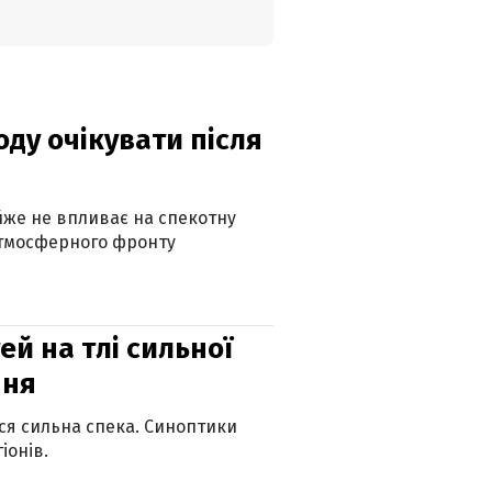
оду очікувати після
айже не впливає на спекотну
атмосферного фронту
й на тлі сильної
пня
ься сильна спека. Синоптики
іонів.