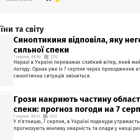
ни та світу
Синоптикиня відповіла, яку нег
сильної спеки
7 серпня,
08:00
2232
Наразі в Україні переважає слабкий вітер, який м
погоду. Однак уже із 7 серпня через проходження 
синоптична ситуація зміниться.
Грози накриють частину областе
спеки: прогноз погоди на 7 сер
7 серпня,
06:21
2323
У п'ятницю, 7 серпня, в Україні подекуди утримаєт
прогнозують мінливу хмарність та опади у низці рег