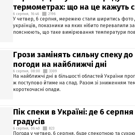
термометрах: що на це кажуть 
6 серпня,
16:46
2196
У четвер, 6 серпня, мережею стали ширитись фото
українців, показники на яких нібито перевалили за
пояснюють, що таке вимірювання температури пов
Грози замінять сильну спеку до 
погоди на найближчі дні
6 серпня,
08:00
3309
На найближчі дні в більшості областей України про
ж поступово йтиме на спад. Разом зі зниженням те
короткочасні опади.
Пік спеки в Україні: де 6 серпня
градусів
6 серпня,
06:40
823
Погода у четвер, 6 серпня, буде спекотною та сухо