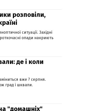
ики розповіли,
країні
оптичної ситуації. Західні
ороткочасні опади накриють
вали: де і коли
 зміниться вже 7 серпня.
ж град і шквали.
 на "домашніх"