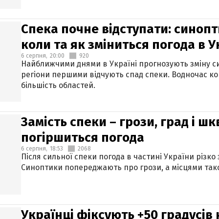
Спека почне відступати: синопт
коли та як зміниться погода в У
6 серпня,
20:00
920
Найближчими днями в Україні прогнозують зміну син
регіони першими відчують спад спеки. Водночас к
більшість областей.
Замість спеки – грози, град і шк
погіршиться погода
6 серпня,
18:53
2068
Після сильної спеки погода в частині України різко
Синоптики попереджають про грози, а місцями тако
Українці фіксують +50 градусів