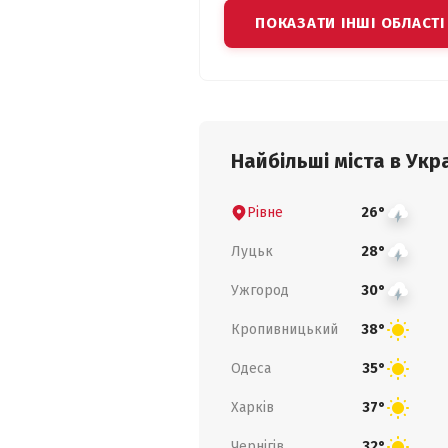
ПОКАЗАТИ ІНШІ ОБЛАСТІ
Найбільші міста в Укра
Рівне
26°
Луцьк
28°
Ужгород
30°
Кропивницький
38°
Одеса
35°
Харків
37°
Чернігів
32°