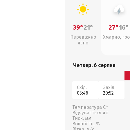
39°
21°
27°
16°
Переважно
Хмарно, гро
ясно
Четвер, 6 серпня
Схід:
Захід:
05:46
20:52
Температура С°
Відчувається як
Тиск, мм
Вологість, %
Вітер, м/с