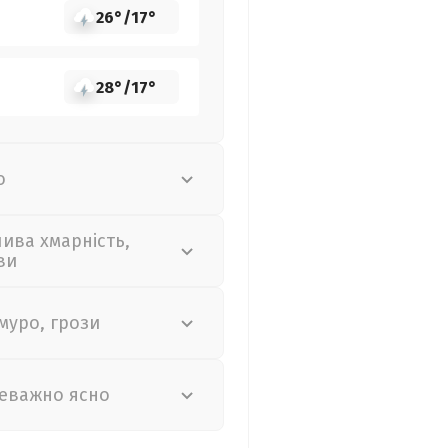
26°
/
17°
28°
/
17°
о
лива хмарність,
ви
муро, грози
еважно ясно