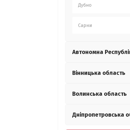
Дубно
Сарни
Автономна Республі
Вінницька
область
Волинська
область
Дніпропетровська
о