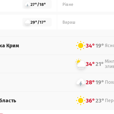
27°
/
18°
Рівне
29°
/
17°
Вараш
34°
19°
ка Крим
Ясн
Мін
34°
21°
зли
28°
19°
Пох
36°
23°
бласть
Пер