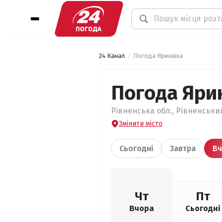
24 Канал
Погода Яринівка
Погода Яри
Рівненська обл., Рівненський
Змінити місто
Сьогодні
Завтра
Вч
Чт
Пт
Вчора
Сьогодні