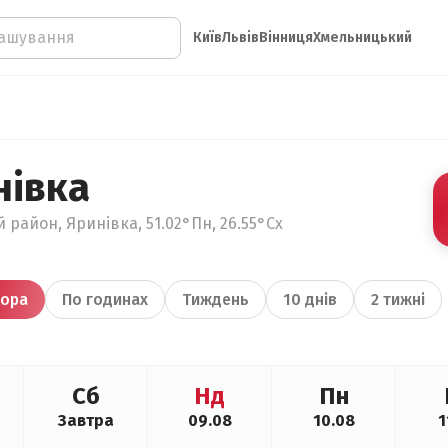
Київ
Львів
Вінниця
Хмельницький
нівка
 район, Яринівка, 51.02°Пн, 26.55°Сх
ора
По годинах
Тиждень
10 днів
2 тижні
Сб
Нд
Пн
Завтра
09.08
10.08
1