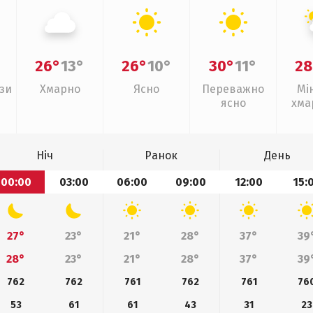
26°
13°
26°
10°
30°
11°
28
зи
Хмарно
Ясно
Переважно
Мі
ясно
хма
з
Ніч
Ранок
День
00:00
03:00
06:00
09:00
12:00
15:
27°
23°
21°
28°
37°
39
28°
23°
21°
28°
37°
39
762
762
761
762
761
76
53
61
61
43
31
23