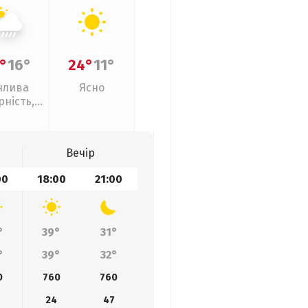
°
16°
24°
11°
нлива
Ясно
рність,
ливи
Вечір
00
18:00
21:00
°
39°
31°
°
39°
32°
0
760
760
24
47