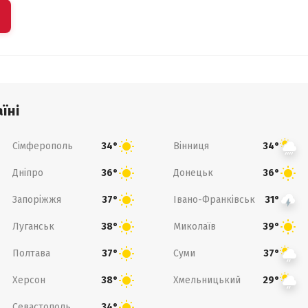
їні
Сімферополь
Вінниця
34°
34°
Дніпро
Донецьк
36°
36°
Запоріжжя
Івано-Франківськ
37°
31°
Луганськ
Миколаїв
38°
39°
Полтава
Суми
37°
37°
Херсон
Хмельницький
38°
29°
Севастополь
34°