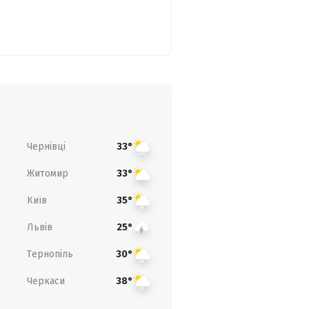
Чернівці
33°
Житомир
33°
Київ
35°
Львів
25°
Тернопіль
30°
Черкаси
38°