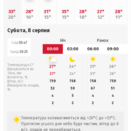
33°
28°
31°
35°
28°
27°
28°
20°
16°
15°
15°
18°
12°
11°
Субота, 8 серпня
Ніч
Ранок
Схід:
05:47
00:00
03:00
06:00
09:00
1
Захід:
20:25
Температура С°
27°
24°
21°
26°
Відчувається як
Тиск, мм
27°
24°
21°
26°
Вологість, %
759
758
758
759
Вітер, м/с
Ймовірність опадів,
52
59
67
51
%
4
5
4
4
2
2
2
2
Температура коливатиметься від +20°C до +33°C.
Протягом усього дня небо буде чистим, вітер до 6
м/с, опадів не передбачається.