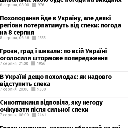
8 серпня,
08:00
976
Похолодання йде в Україну, але деякі
регіони потерпатимуть від спеки: погода
на 8 серпня
8 серпня,
06:46
1333
Грози, град і шквали: по всій Україні
оголосили штормове попередження
7 серпня,
21:00
1956
В Україні дещо похолодає: як надовго
відступить спека
7 серпня,
20:00
9300
Синоптикиня відповіла, яку негоду
очікувати після сильної спеки
7 серпня,
08:00
2441