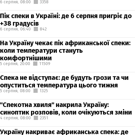
6 серпня,
08:00
3358
Пік спеки в Україні: де 6 серпня пригріє до
+38 градусів
6 серпня,
06:40
842
На Україну чекає пік африканської спеки:
коли температури стануть
комфортнішими
5 серпня,
20:00
11509
Спека не відступає: де будуть грози та чи
опуститься температура цього тижня
5 серпня,
08:00
1325
"Спекотна хвиля" накрила Україну:
синоптик розповів, коли очікуються зміни
4 серпня,
08:00
2351
Україну накриває африканська спека: де