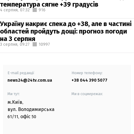
температура сягне +39 градусів
4 серпня,
07:32
916
Україну накриє спека до +38, але в частині
областей пройдуть дощі: прогноз погоди
на 3 серпня
3 серпня,
09:27
10997
E-mail редакції
Номер телефону:
news24@24tv.com.ua
+38 044 390 5077
Ми тут:
Ми в соцмережах:
м.Київ
,
вул. Володимирська
офіс
61/11,
50