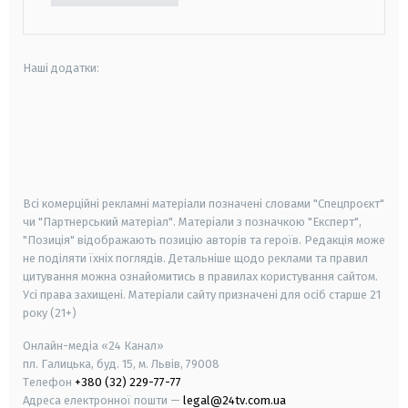
Наші додатки:
android
apple
smart tv
samsung smart tv
Всі комерційні рекламні матеріали позначені словами "Спецпроєкт"
чи "Партнерський матеріал". Матеріали з позначкою "Експерт",
"Позиція" відображають позицію авторів та героїв. Редакція може
не поділяти їхніх поглядів. Детальніше щодо реклами та правил
цитування можна ознайомитись в правилах користування сайтом.
Усі права захищені.
Матеріали сайту призначені для осіб старше
21
року (21+)
Онлайн-медіа «24 Канал»
пл. Галицька, буд. 15, м. Львів, 79008
Телефон
+380 (32) 229-77-77
Адреса електронної пошти —
legal@24tv.com.ua