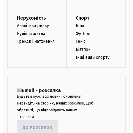
Нерухомість
Спорт
Аналітика ринку
Бокс
Купівля житла
Футбол
Тренди і натхнення
Теніс
Біатлон
Інші види спорту
Email - розсилка
Будьте в курсі всіх новин і оновлень!
Перейдіть на сторінку наших розсилок, щоб
обрати ті, що відповідають вашим
інтересам.
ДО РОЗСИЛОК