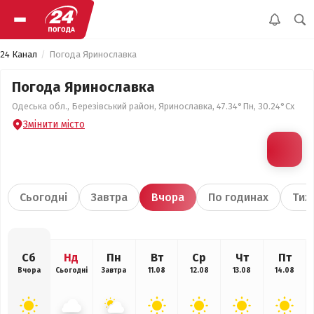
24 Канал
Погода Яринославка
Погода Яринославка
Одеська обл., Березівський район, Яринославка, 47.34°Пн, 30.24°Сх
Змінити місто
Сьогодні
Завтра
Вчора
По годинах
Тиж
Сб
Нд
Пн
Вт
Ср
Чт
Пт
Вчора
Сьогодні
Завтра
11.08
12.08
13.08
14.08