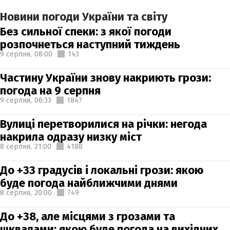
Новини погоди України та світу
Без сильної спеки: з якої погоди
розпочнеться наступний тиждень
9 серпня,
08:00
143
Частину України знову накриють грози:
погода на 9 серпня
9 серпня,
06:33
1847
Вулиці перетворилися на річки: негода
накрила одразу низку міст
8 серпня,
21:00
4188
До +33 градусів і локальні грози: якою
буде погода найближчими днями
8 серпня,
20:00
749
До +38, але місцями з грозами та
шквалами: якою буде погода на вихідних