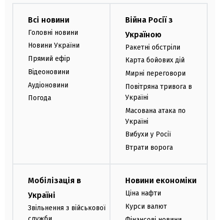
Всі новини
Війна Росії з
Головні новини
Україною
Новини України
Ракетні обстріли
Прямий ефір
Карта бойових дій
Відеоновини
Мирні переговори
Аудіоновини
Повітряна тривога в
Україні
Погода
Масована атака по
Україні
Вибухи у Росії
Втрати ворога
Мобілізація в
Новини економіки
Ціна нафти
Україні
Курси валют
Звільнення з військової
служби
Фінансові новини