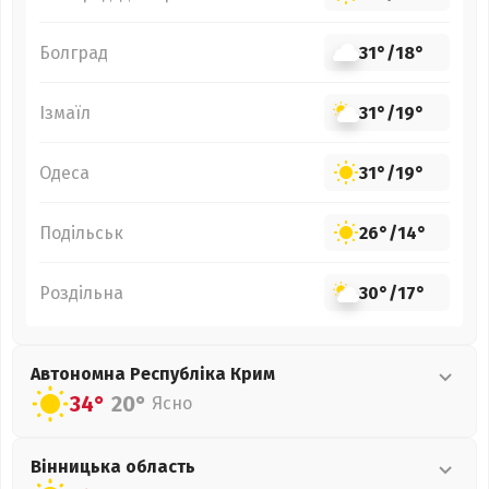
Болград
31°
/
18°
Ізмаїл
31°
/
19°
Одеса
31°
/
19°
Подільськ
26°
/
14°
Роздільна
30°
/
17°
Автономна Республіка Крим
34°
20°
Ясно
Вінницька
область