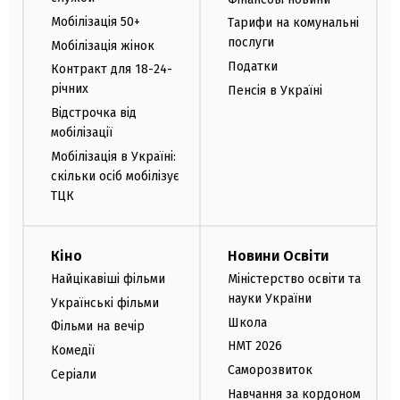
Мобілізація 50+
Тарифи на комунальні
послуги
Мобілізація жінок
Податки
Контракт для 18-24-
річних
Пенсія в Україні
Відстрочка від
мобілізації
Мобілізація в Україні:
скільки осіб мобілізує
ТЦК
Кіно
Новини Освіти
Найцікавіші фільми
Міністерство освіти та
науки України
Українські фільми
Школа
Фільми на вечір
НМТ 2026
Комедії
Саморозвиток
Серіали
Навчання за кордоном