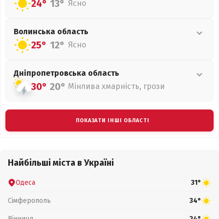
24°
13°
Ясно
Волинська
область
25°
12°
Ясно
Дніпропетровська
область
30°
20°
Мінлива хмарність, грози
ПОКАЗАТИ ІНШІ ОБЛАСТІ
Найбільші міста в Україні
Одеса
31°
Сімферополь
34°
Вінниця
24°