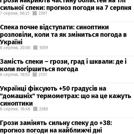
Грози накриють частину областей на тлі
сильної спеки: прогноз погоди на 7 серпня
7 серпня,
06:21
2397
Спека почне відступати: синоптики
розповіли, коли та як зміниться погода в
Україні
6 серпня,
20:00
1059
Замість спеки – грози, град і шквали: де і
коли погіршиться погода
6 серпня,
18:53
2131
Українці фіксують +50 градусів на
"домашніх" термометрах: що на це кажуть
синоптики
6 серпня,
16:46
2380
Грози замінять сильну спеку до +38:
прогноз погоди на найближчі дні