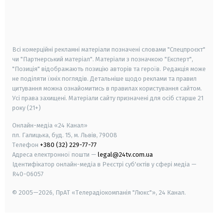
android
apple
smart tv
samsung smart tv
Всі комерційні рекламні матеріали позначені словами "Спецпроєкт"
чи "Партнерський матеріал". Матеріали з позначкою "Експерт",
"Позиція" відображають позицію авторів та героїв. Редакція може
не поділяти їхніх поглядів. Детальніше щодо реклами та правил
цитування можна ознайомитись в правилах користування сайтом.
Усі права захищені.
Матеріали сайту призначені для осіб старше
21
року (21+)
Онлайн-медіа «24 Канал»
пл. Галицька, буд. 15, м. Львів, 79008
Телефон
+380 (32) 229-77-77
Адреса електронної пошти —
legal@24tv.com.ua
Ідентифікатор онлайн-медіа в Реєстрі суб'єктів у сфері медіа —
R40-06057
© 2005—2026,
ПрАТ «Телерадіокомпанія "Люкс"», 24 Канал.