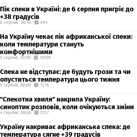
Пік спеки в Україні: де 6 серпня пригріє до
+38 градусів
6 серпня,
06:40
694
На Україну чекає пік африканської спеки:
коли температури стануть
комфортнішими
5 серпня,
20:00
10205
Спека не відступає: де будуть грози та чи
опуститься температура цього тижня
5 серпня,
08:00
1276
"Спекотна хвиля" накрила Україну:
синоптик розповів, коли очікуються зміни
4 серпня,
08:00
2317
Україну накриває африканська спека: де
температура сягне +39 градусів