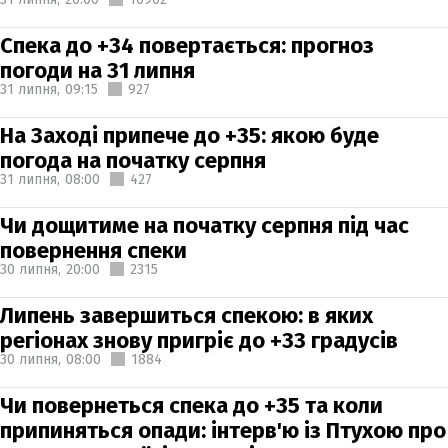
Спека до +34 повертається: прогноз
погоди на 31 липня
31 липня,
09:15
927
На Заході припече до +35: якою буде
погода на початку серпня
31 липня,
08:00
427
Чи дощитиме на початку серпня під час
повернення спеки
30 липня,
20:00
2315
Липень завершиться спекою: в яких
регіонах знову пригріє до +33 градусів
30 липня,
08:00
1884
Чи повернеться спека до +35 та коли
припиняться опади: інтерв'ю із Птухою про