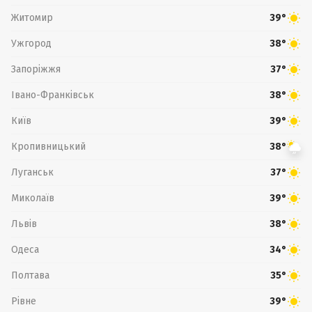
Житомир
39°
Ужгород
38°
Запоріжжя
37°
Івано-Франківськ
38°
Київ
39°
Кропивницький
38°
Луганськ
37°
Миколаїв
39°
Львів
38°
Одеса
34°
Полтава
35°
Рівне
39°