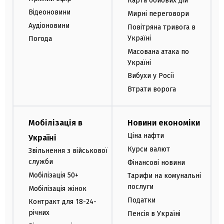
Карта бойових дій
Відеоновини
Мирні переговори
Аудіоновини
Повітряна тривога в
Україні
Погода
Масована атака по
Україні
Вибухи у Росії
Втрати ворога
Мобілізація в
Новини економіки
Ціна нафти
Україні
Курси валют
Звільнення з військової
служби
Фінансові новини
Мобілізація 50+
Тарифи на комунальні
послуги
Мобілізація жінок
Податки
Контракт для 18-24-
річних
Пенсія в Україні