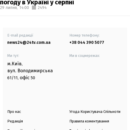
погоду в Україні у серпні
29 липня,
14:00
2494
E-mail редакції
Номер телефону:
news24@24tv.com.ua
+38 044 390 5077
Ми тут:
Ми в соцмережах:
м.Київ
,
вул. Володимирська
офіс
61/11,
50
Про нас
Угода Користувача Спільноти
Редакція
Правила коментування