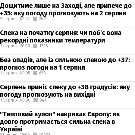
Дощитиме лише на Заході, але припече до
+35: яку погоду прогнозують на 2 серпня
2 серпня,
06:57
2691
Спека на початку серпня: чи поб'є вона
рекордні показники температури
1 серпня,
20:00
1538
Без опадів, але із сильною спекою до +37:
прогноз погоди на 1 серпня
1 серпня,
09:05
653
Серпень приніс спеку до +38 градусів: яку
погоду прогнозують на вихідні
1 серпня,
08:00
841
"Тепловий купол" накриває Європу: як
довго протримається сильна спека в
Україні
31 липня,
20:00
10902