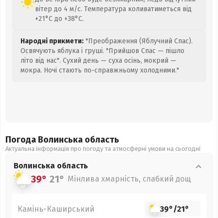
вітер до 4 м/с. Температура коливатиметься від
+21°C до +38°C.
Народні прикмети:
"Преображення (Яблучний Спас).
Освячують яблука і груші. "Прийшов Спас — пішло
літо від нас". Сухий день — суха осінь, мокрий —
мокра. Ночі стають по-справжньому холодними."
Погода Волинська
область
Актуальна інформація про погоду та атмосферні умови на сьогодні
Волинська
область
39°
21°
Мінлива хмарність, слабкий дощ
Камінь-Каширський
39°
/
21°