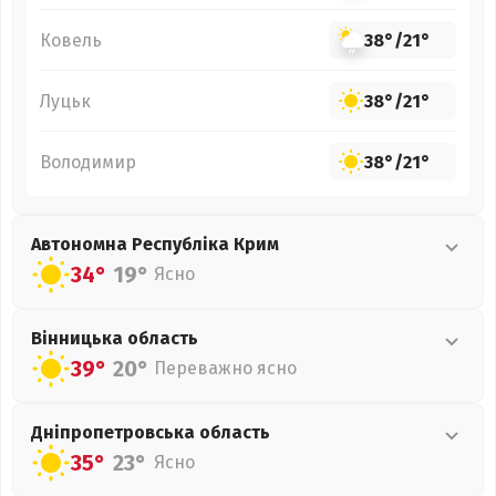
Ковель
38°
/
21°
Луцьк
38°
/
21°
Володимир
38°
/
21°
Автономна Республіка Крим
34°
19°
Ясно
Вінницька
область
39°
20°
Переважно ясно
Дніпропетровська
область
35°
23°
Ясно