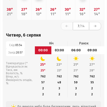
38°
27°
26°
26°
30°
32°
27°
21°
18°
13°
11°
11°
16°
14°
7
/14
Четвер, 6 серпня
Ніч
Ранок
Схід:
05:54
00:00
03:00
06:00
09:00
1
Захід:
20:57
Температура С°
25°
23°
21°
27°
Відчувається як
Тиск, мм
25°
23°
21°
28°
Вологість, %
762
762
762
762
Вітер, м/с
Ймовірність опадів,
57
48
59
55
%
2
3
3
2
2
2
2
2
До вечора небо буде безхмарним, ледь відчутний