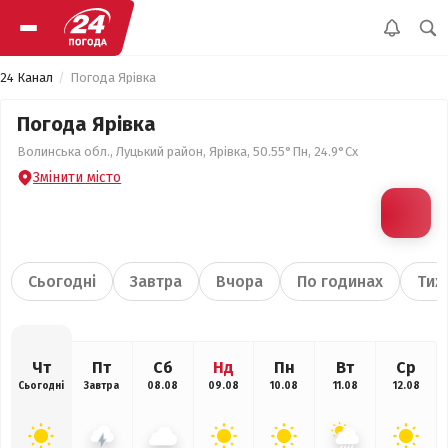
24 Канал
Погода Ярівка
Погода Ярівка
Волинська обл., Луцький район, Ярівка, 50.55°Пн, 24.9°Сх
Змінити місто
Сьогодні
Завтра
Вчора
По годинах
Тиж
Чт
Пт
Сб
Нд
Пн
Вт
Ср
Сьогодні
Завтра
08.08
09.08
10.08
11.08
12.08