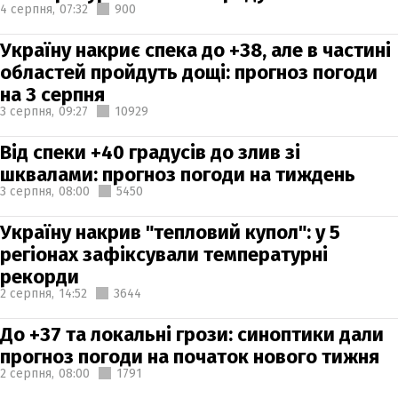
4 серпня,
07:32
900
Україну накриє спека до +38, але в частині
областей пройдуть дощі: прогноз погоди
на 3 серпня
3 серпня,
09:27
10929
Від спеки +40 градусів до злив зі
шквалами: прогноз погоди на тиждень
3 серпня,
08:00
5450
Україну накрив "тепловий купол": у 5
регіонах зафіксували температурні
рекорди
2 серпня,
14:52
3644
До +37 та локальні грози: синоптики дали
прогноз погоди на початок нового тижня
2 серпня,
08:00
1791