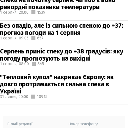
рекордні показники температури
1 серпня,
20:00
1539
Без опадів, але із сильною спекою до +37:
прогноз погоди на 1 серпня
1 серпня,
09:05
657
Серпень приніс спеку до +38 градусів: яку
погоду прогнозують на вихідні
1 серпня,
08:00
845
"Тепловий купол" накриває Європу: як
довго протримається сильна спека в
Україні
31 липня,
20:00
10915
E-mail редакції
Номер телефону: