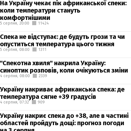
На Україну чекає пік африканської спеки:
коли температури стануть
комфортнішими
5 серпня,
20:00
11424
Спека не відступає: де будуть грози та чи
опуститься температура цього тижня
5 серпня,
08:00
1311
"Спекотна хвиля" накрила Україну:
синоптик розповів, коли очікуються зміни
4 серпня,
08:00
2339
Україну накриває африканська спека: де
температура сягне +39 градусів
4 серпня,
07:32
909
Україну накриє спека до +38, але в частині
областей пройдуть дощі: прогноз погоди
на 3 серпня