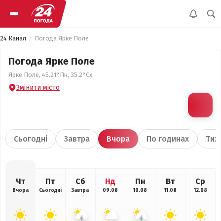
24 Канал
Погода Ярке Поле
Погода Ярке Поле
Ярке Поле, 45.21°Пн, 35.2°Сх
Змінити місто
Сьогодні
Завтра
Вчора
По годинах
Тиж
Чт
Пт
Сб
Нд
Пн
Вт
Ср
Вчора
Сьогодні
Завтра
09.08
10.08
11.08
12.08