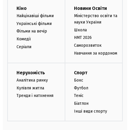
Кіно
Новини Освіти
Найцікавіші фільми
Міністерство освіти та
науки України
Українські фільми
Школа
Фільми на вечір
НМТ 2026
Комедії
Саморозвиток
Серіали
Навчання за кордоном
Нерухомість
Спорт
Аналітика ринку
Бокс
Купівля житла
Футбол
Тренди і натхнення
Теніс
Біатлон
Інші види спорту