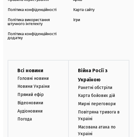
Політика конфіденційності
Карта сайту
Політика використання
Ігри
штучного інтелекту
Політика конфіденційності
додатку
Всі новини
Війна Росії з
Головні новини
Україною
Новини України
Ракетні обстріли
Прямий ефір
Карта бойових дій
Відеоновини
Мирні переговори
Аудіоновини
Повітряна тривога в
Україні
Погода
Масована атака по
Україні