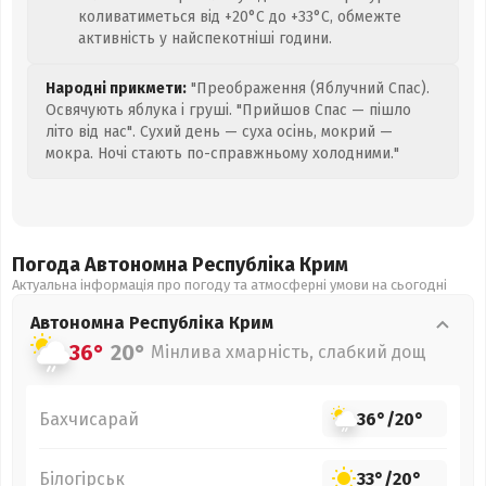
коливатиметься від +20°C до +33°C, обмежте
активність у найспекотніші години.
Народні прикмети:
"Преображення (Яблучний Спас).
Освячують яблука і груші. "Прийшов Спас — пішло
літо від нас". Сухий день — суха осінь, мокрий —
мокра. Ночі стають по-справжньому холодними."
Погода Автономна Республіка Крим
Актуальна інформація про погоду та атмосферні умови на сьогодні
Автономна Республіка Крим
36°
20°
Мінлива хмарність, слабкий дощ
Бахчисарай
36°
/
20°
Білогірськ
33°
/
20°