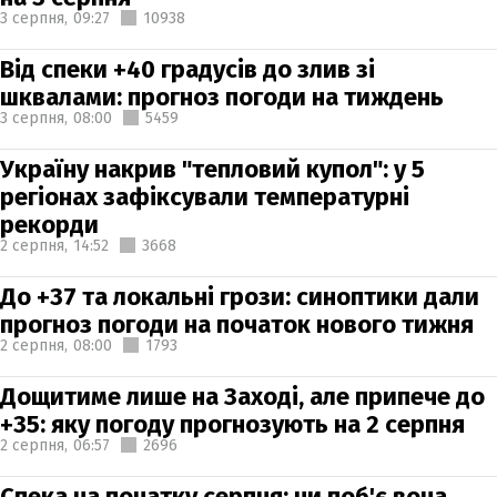
3 серпня,
09:27
10938
Від спеки +40 градусів до злив зі
шквалами: прогноз погоди на тиждень
3 серпня,
08:00
5459
Україну накрив "тепловий купол": у 5
регіонах зафіксували температурні
рекорди
2 серпня,
14:52
3668
До +37 та локальні грози: синоптики дали
прогноз погоди на початок нового тижня
2 серпня,
08:00
1793
Дощитиме лише на Заході, але припече до
+35: яку погоду прогнозують на 2 серпня
2 серпня,
06:57
2696
Спека на початку серпня: чи поб'є вона