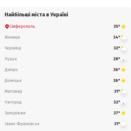
Найбільші міста в Україні
Сімферополь
35°
Вінниця
34°
Чернівці
32°
Луцьк
28°
Дніпро
36°
Донецьк
36°
Житомир
31°
Ужгород
32°
Запоріжжя
37°
Івано-Франківськ
31°