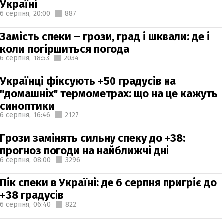
Україні
6 серпня,
20:00
887
Замість спеки – грози, град і шквали: де і
коли погіршиться погода
6 серпня,
18:53
2034
Українці фіксують +50 градусів на
"домашніх" термометрах: що на це кажуть
синоптики
6 серпня,
16:46
2127
Грози замінять сильну спеку до +38:
прогноз погоди на найближчі дні
6 серпня,
08:00
3296
Пік спеки в Україні: де 6 серпня пригріє до
+38 градусів
6 серпня,
06:40
822