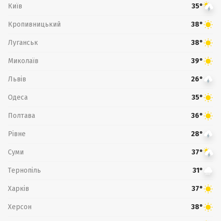
Київ
35°
Кропивницький
38°
Луганськ
38°
Миколаїв
39°
Львів
26°
Одеса
35°
Полтава
36°
Рівне
28°
Суми
37°
Тернопіль
31°
Харків
37°
Херсон
38°