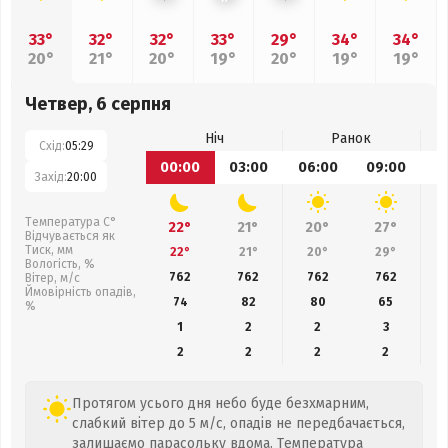
33°
32°
32°
33°
29°
34°
34°
20°
21°
20°
19°
20°
19°
19°
Четвер, 6 серпня
Ніч
Ранок
Схід:
05:29
00:00
03:00
06:00
09:00
1
Захід:
20:00
Температура С°
22°
21°
20°
27°
Відчувається як
Тиск, мм
22°
21°
20°
29°
Вологість, %
762
762
762
762
Вітер, м/с
Ймовірність опадів,
74
82
80
65
%
1
2
2
3
2
2
2
2
Протягом усього дня небо буде безхмарним,
слабкий вітер до 5 м/с, опадів не передбачається,
залишаємо парасольку вдома. Температура