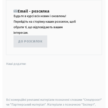
Email - розсилка
Будьте в курсі всіх новин і оновлень!
Перейдіть на сторінку наших розсилок, щоб
обрати ті, що відповідають вашим
інтересам.
ДО РОЗСИЛОК
Наші додатки:
android
apple
smart tv
samsung smart tv
Всі комерційні рекламні матеріали позначені словами "Спецпроєкт"
чи "Партнерський матеріал". Матеріали з позначкою "Експерт",