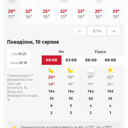
29°
32°
25°
22°
23°
25°
31°
17°
16°
15°
11°
10°
10°
13°
7
/14
Понеділок, 10 серпня
Ніч
Ранок
Схід:
05:25
00:00
03:00
06:00
09:00
1
Захід:
20:10
Температура С°
20°
19°
17°
22°
Відчувається як
Тиск, мм
20°
19°
17°
22°
Вологість, %
764
764
764
765
Вітер, м/с
Ймовірність опадів,
53
55
62
55
%
6
5
4
4
2
2
2
1
Температура коливатиметься від +17°C до +29°C.