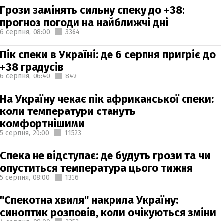
Грози замінять сильну спеку до +38:
прогноз погоди на найближчі дні
6 серпня,
08:00
3364
Пік спеки в Україні: де 6 серпня пригріє до
+38 градусів
6 серпня,
06:40
849
На Україну чекає пік африканської спеки:
коли температури стануть
комфортнішими
5 серпня,
20:00
11523
Спека не відступає: де будуть грози та чи
опуститься температура цього тижня
5 серпня,
08:00
1336
"Спекотна хвиля" накрила Україну:
синоптик розповів, коли очікуються зміни