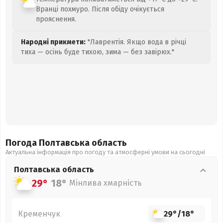
Вранці похмуро. Після обіду очікується
прояснення.
Народні прикмети:
"Лаврентія. Якщо вода в річці
тиха — осінь буде тихою, зима — без завірюх."
Погода Полтавська
область
Актуальна інформація про погоду та атмосферні умови на сьогодні
Полтавська
область
29°
18°
Мінлива хмарність
Кременчук
29°
/
18°