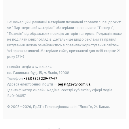
smart tv
samsung smart tv
Всі комерційні рекламні матеріали позначені словами "Спецпроєкт"
чи "Партнерський матеріал". Матеріали з позначкою "Експерт",
"Позиція" відображають позицію авторів та героїв. Редакція може
не поділяти їхніх поглядів. Детальніше щодо реклами та правил
цитування можна ознайомитись в правилах користування сайтом.
Усі права захищені.
Матеріали сайту призначені для осіб старше
21
року (21+)
Онлайн-медіа «24 Канал»
пл. Галицька, буд. 15, м. Львів, 79008
Телефон
+380 (32) 229-77-77
Адреса електронної пошти —
legal@24tv.com.ua
Ідентифікатор онлайн-медіа в Реєстрі суб'єктів у сфері медіа —
R40-06057
© 2005—2026,
ПрАТ «Телерадіокомпанія "Люкс"», 24 Канал.