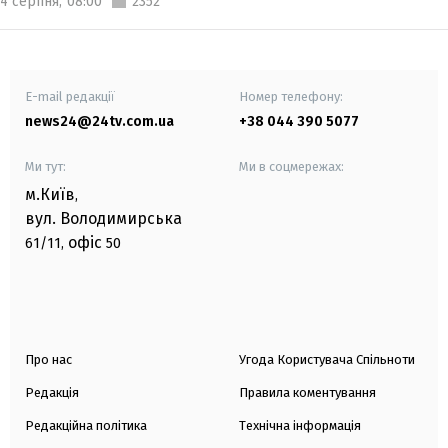
4 серпня,
08:00
2352
E-mail редакції
Номер телефону:
news24@24tv.com.ua
+38 044 390 5077
Ми тут:
Ми в соцмережах:
м.Київ
,
вул. Володимирська
офіс
61/11,
50
Про нас
Угода Користувача Спільноти
Редакція
Правила коментування
Редакційна політика
Технічна інформація