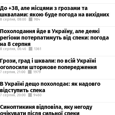
До +38, але місцями з грозами та
шквалами: якою буде погода на вихідних
8 серпня,
08:00
984
Похолодання йде в Україну, але деякі
регіони потерпатимуть від спеки: погода
на 8 серпня
8 серпня,
06:46
1361
Грози, град і шквали: по всій Україні
оголосили штормове попередження
7 серпня,
21:00
1979
В Україні дещо похолодає: як надовго
відступить спека
7 серпня,
20:00
9460
Синоптикиня відповіла, яку негоду
очікувати після сильної спеки