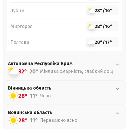
Лубни
28°
/
16°
Миргород
28°
/
16°
Полтава
28°
/
17°
Автономна Республіка Крим
32°
20°
Мінлива хмарність, слабкий дощ
Вінницька
область
28°
11°
Ясно
Волинська
область
28°
11°
Переважно ясно