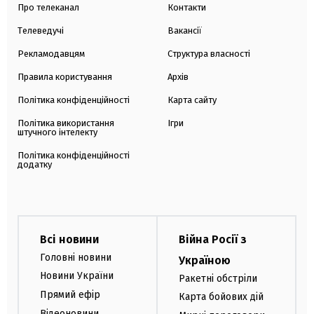
Про телеканал
Контакти
Телеведучі
Вакансії
Рекламодавцям
Структура власності
Правила користування
Архів
Політика конфіденційності
Карта сайту
Політика використання
Ігри
штучного інтелекту
Політика конфіденційності
додатку
Всі новини
Війна Росії з
Головні новини
Україною
Новини України
Ракетні обстріли
Прямий ефір
Карта бойових дій
Відеоновини