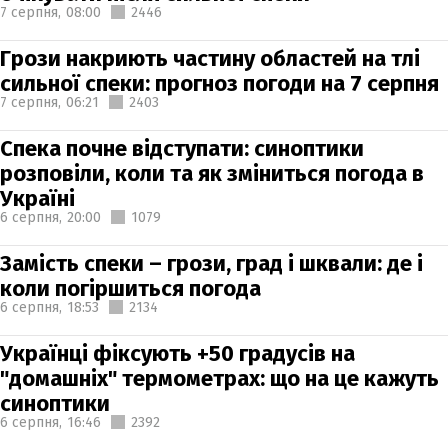
7 серпня,
08:00
2446
Грози накриють частину областей на тлі
сильної спеки: прогноз погоди на 7 серпня
7 серпня,
06:21
2403
Спека почне відступати: синоптики
розповіли, коли та як зміниться погода в
Україні
6 серпня,
20:00
1079
Замість спеки – грози, град і шквали: де і
коли погіршиться погода
6 серпня,
18:53
2134
Українці фіксують +50 градусів на
"домашніх" термометрах: що на це кажуть
синоптики
6 серпня,
16:46
2392