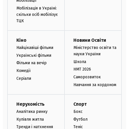
мобілізації
Мобілізація в Україні:
скільки осіб мобілізує
ТЦК
Кіно
Новини Освіти
Найцікавіші фільми
Міністерство освіти та
науки України
Українські фільми
Школа
Фільми на вечір
НМТ 2026
Комедії
Саморозвиток
Серіали
Навчання за кордоном
Нерухомість
Спорт
Аналітика ринку
Бокс
Купівля житла
Футбол
Тренди і натхнення
Теніс