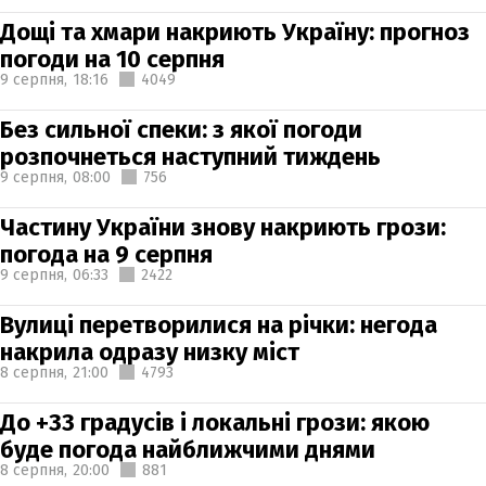
Дощі та хмари накриють Україну: прогноз
погоди на 10 серпня
9 серпня,
18:16
4049
Без сильної спеки: з якої погоди
розпочнеться наступний тиждень
9 серпня,
08:00
756
Частину України знову накриють грози:
погода на 9 серпня
9 серпня,
06:33
2422
Вулиці перетворилися на річки: негода
накрила одразу низку міст
8 серпня,
21:00
4793
До +33 градусів і локальні грози: якою
буде погода найближчими днями
8 серпня,
20:00
881