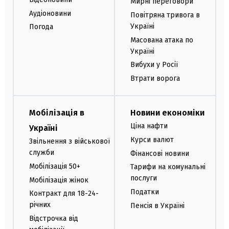
Мирні переговори
Аудіоновини
Повітряна тривога в
Україні
Погода
Масована атака по
Україні
Вибухи у Росії
Втрати ворога
Мобілізація в
Новини економіки
Ціна нафти
Україні
Курси валют
Звільнення з військової
служби
Фінансові новини
Мобілізація 50+
Тарифи на комунальні
послуги
Мобілізація жінок
Податки
Контракт для 18-24-
річних
Пенсія в Україні
Відстрочка від