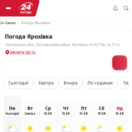
24 Канал
Погода Ярохівка
Погода Ярохівка
Полтавська обл., Полтавський район, Ярохівка, 49.92°Пн, 34.3°Сх
Змінити місто
Сьогодні
Завтра
Вчора
По годинах
Тиж
Пн
Вт
Ср
Чт
Пт
Сб
Нд
Сьогодні
Завтра
12.08
13.08
14.08
15.08
16.08