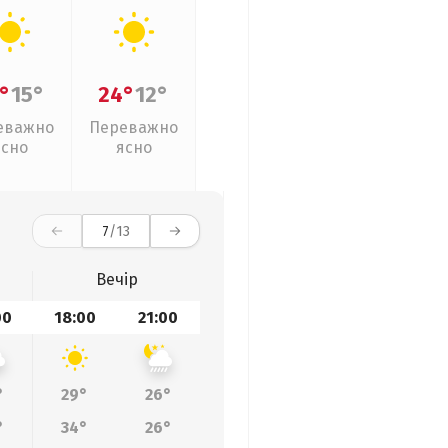
°
15°
24°
12°
еважно
Переважно
ясно
ясно
7
/13
Вечір
00
18:00
21:00
°
29°
26°
°
34°
26°