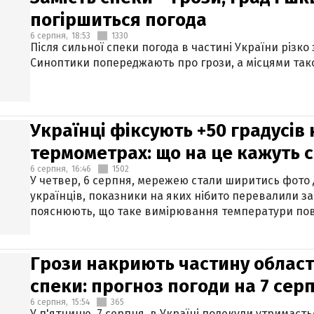
погіршиться погода
6 серпня,
18:53
1330
Після сильної спеки погода в частині України різко
Синоптики попереджають про грози, а місцями тако
Українці фіксують +50 градусів
термометрах: що на це кажуть 
6 серпня,
16:46
1502
У четвер, 6 серпня, мережею стали ширитись фото
українців, показники на яких нібито перевалили за
пояснюють, що таке вимірювання температури пов
Грози накриють частину областе
спеки: прогноз погоди на 7 сер
6 серпня,
15:54
365
У п'ятницю, 7 серпня, в Україні подекуди утримаєт