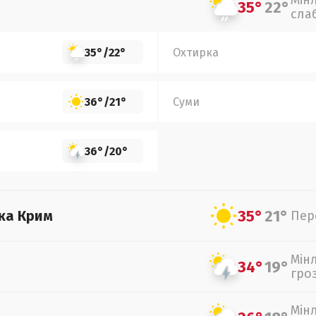
Мін
35°
22°
сла
35°
/
22°
Охтирка
36°
/
21°
Суми
36°
/
20°
35°
21°
ка Крим
Пер
Мін
34°
19°
гро
Мін