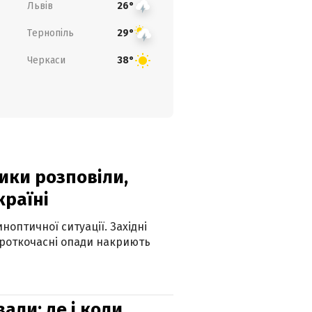
Львів
26°
Тернопіль
29°
Черкаси
38°
ики розповіли,
країні
оптичної ситуації. Західні
ороткочасні опади накриють
вали: де і коли