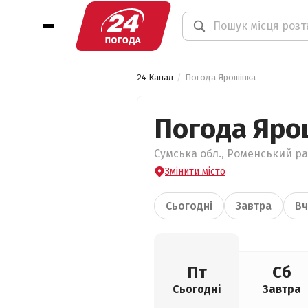
24 Канал
Погода Ярошівка
Погода Яро
Сумська обл., Роменський рай
Змінити місто
Сьогодні
Завтра
Вч
Пт
Сб
Сьогодні
Завтра