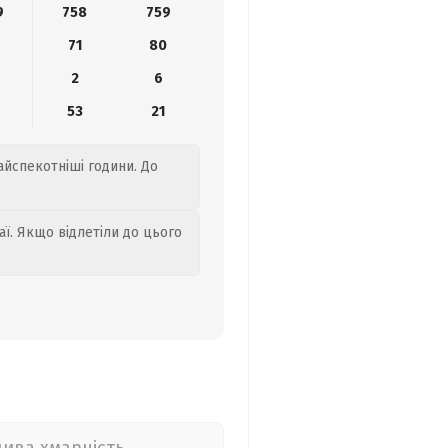
9
758
759
0
71
80
2
6
53
21
найспекотніші години. До
аї. Якщо відлетіли до цього