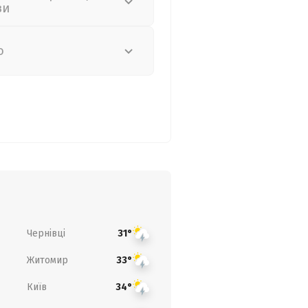
зи
о
Чернівці
31°
Житомир
33°
Київ
34°