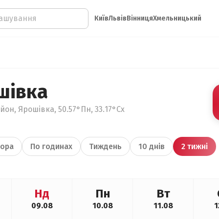
Київ
Львів
Вінниця
Хмельницький
шівка
он, Ярошівка, 50.57°Пн, 33.17°Сх
ора
По годинах
Тиждень
10 днів
2 тижні
Нд
Пн
Вт
09.08
10.08
11.08
1