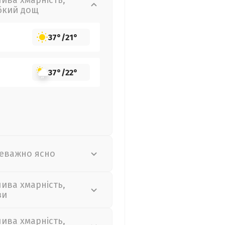
лива хмарність,
бкий дощ
37°
/
21°
37°
/
22°
еважно ясно
лива хмарність,
зи
лива хмарність,