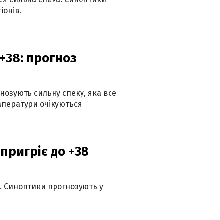
іонів.
+38: прогноз
гнозують сильну спеку, яка все
мператури очікуються
 пригріє до +38
ю. Синоптики прогнозують у