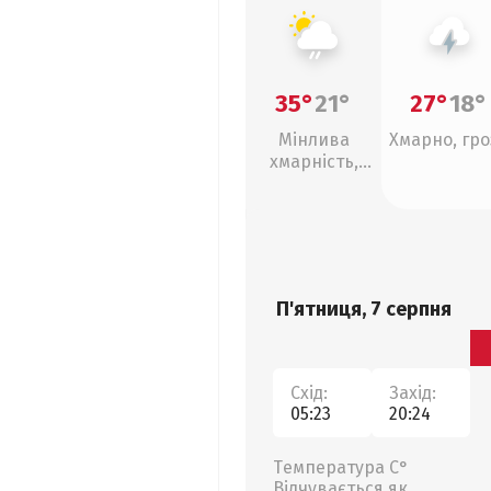
35°
21°
27°
18°
Мінлива
Хмарно, гро
хмарність,
слабкий дощ
П'ятниця, 7 серпня
Схід:
Захід:
05:23
20:24
Температура С°
Відчувається як