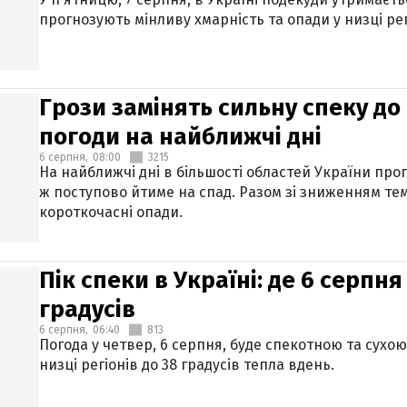
прогнозують мінливу хмарність та опади у низці рег
Грози замінять сильну спеку до 
погоди на найближчі дні
6 серпня,
08:00
3215
На найближчі дні в більшості областей України про
ж поступово йтиме на спад. Разом зі зниженням те
короткочасні опади.
Пік спеки в Україні: де 6 серпня
градусів
6 серпня,
06:40
813
Погода у четвер, 6 серпня, буде спекотною та сухо
низці регіонів до 38 градусів тепла вдень.