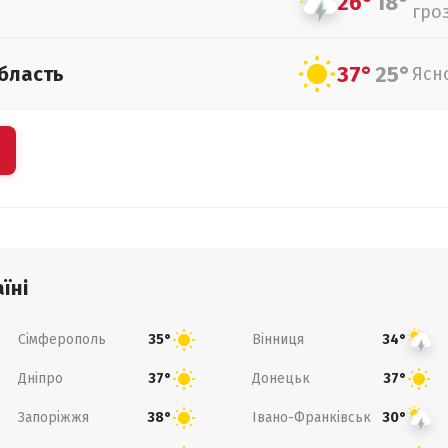
26°
18°
гро
37°
25°
бласть
Ясн
їні
Сімферополь
Вінниця
35°
34°
Дніпро
Донецьк
37°
37°
Запоріжжя
Івано-Франківськ
38°
30°