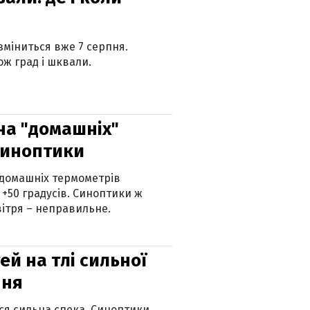
 зміниться вже 7 серпня.
ж град і шквали.
 на "домашніх"
синоптики
 домашніх термометрів
 +50 градусів. Синоптики ж
ітря – неправильне.
й на тлі сильної
пня
ься сильна спека. Синоптики