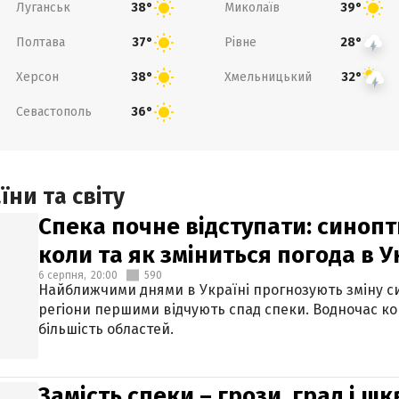
Луганськ
Миколаїв
38°
39°
Полтава
Рівне
37°
28°
Херсон
Хмельницький
38°
32°
Севастополь
36°
ни та світу
Спека почне відступати: синопт
коли та як зміниться погода в У
6 серпня,
20:00
590
Найближчими днями в Україні прогнозують зміну син
регіони першими відчують спад спеки. Водночас к
більшість областей.
Замість спеки – грози, град і шк