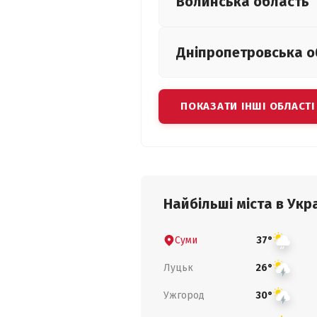
Волинська
область
Дніпропетровська
о
ПОКАЗАТИ ІНШІ ОБЛАСТІ
Найбільші міста в Укра
Суми
37°
Луцьк
26°
Ужгород
30°