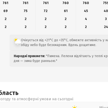
761
761
761
760
760
75
69
75
72
61
45
4
2
2
2
2
4
3
2
2
2
2
2
24
Очікується від +21°C до +35°C, обмежте активність у 
обіду небо буде безхмарним. Вдень дощитиме.
Народні прикмети:
"Пимена. Лелеки відлітають у теплі кр
дня — зима буде ранньою."
бласть
огоду та атмосферні умови на сьогодні