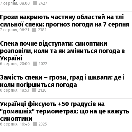
7 серпня,
08:00
2427
Грози накриють частину областей на тлі
сильної спеки: прогноз погоди на 7 серпня
7 серпня,
06:21
2381
Спека почне відступати: синоптики
розповіли, коли та як зміниться погода в
Україні
6 серпня,
20:00
1022
Замість спеки – грози, град і шквали: де і
коли погіршиться погода
6 серпня,
18:53
2120
Українці фіксують +50 градусів на
"домашніх" термометрах: що на це кажуть
синоптики
6 серпня,
16:46
2325