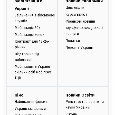
Мобілізація в
Новини економіки
Ціна нафти
Україні
Курси валют
Звільнення з військової
служби
Фінансові новини
Мобілізація 50+
Тарифи на комунальні
послуги
Мобілізація жінок
Податки
Контракт для 18-24-
річних
Пенсія в Україні
Відстрочка від
мобілізації
Мобілізація в Україні:
скільки осіб мобілізує
ТЦК
Кіно
Новини Освіти
Найцікавіші фільми
Міністерство освіти та
науки України
Українські фільми
Школа