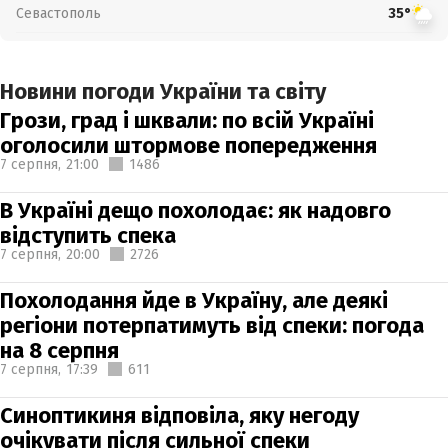
Севастополь
35°
Новини погоди України та світу
Грози, град і шквали: по всій Україні
оголосили штормове попередження
7 серпня,
21:00
1486
В Україні дещо похолодає: як надовго
відступить спека
7 серпня,
20:00
2726
Похолодання йде в Україну, але деякі
регіони потерпатимуть від спеки: погода
на 8 серпня
7 серпня,
17:39
611
Синоптикиня відповіла, яку негоду
очікувати після сильної спеки