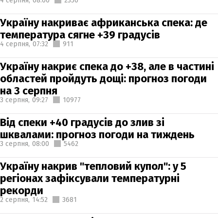
4 серпня,
08:00
2350
Україну накриває африканська спека: де
температура сягне +39 градусів
4 серпня,
07:32
911
Україну накриє спека до +38, але в частині
областей пройдуть дощі: прогноз погоди
на 3 серпня
3 серпня,
09:27
10977
Від спеки +40 градусів до злив зі
шквалами: прогноз погоди на тиждень
3 серпня,
08:00
5462
Україну накрив "тепловий купол": у 5
регіонах зафіксували температурні
рекорди
2 серпня,
14:52
3681