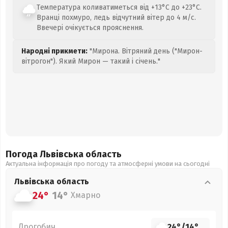
Температура коливатиметься від +13°C до +23°C.
Вранці похмуро, ледь відчутний вітер до 4 м/с.
Ввечері очікується прояснення.
Народні прикмети:
"Мирона. Вітряний день ("Мирон-
вітрогон"). Який Мирон — такий і січень."
Погода Львівська
область
Актуальна інформація про погоду та атмосферні умови на сьогодні
Львівська
область
24°
14°
Хмарно
Дрогобич
24°
/
14°