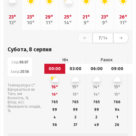
23°
23°
29°
25°
21°
23°
26°
13°
10°
11°
14°
9°
9°
11°
7
/14
Субота, 8 серпня
Ніч
Ранок
Схід:
06:07
00:00
03:00
06:00
09:00
1
Захід:
20:56
Температура С°
16°
15°
14°
15°
Відчувається як
Тиск, мм
16°
15°
14°
15°
Вологість, %
765
765
765
766
Вітер, м/с
Ймовірність опадів,
99
99
99
94
%
4
2
2
1
56
37
49
26