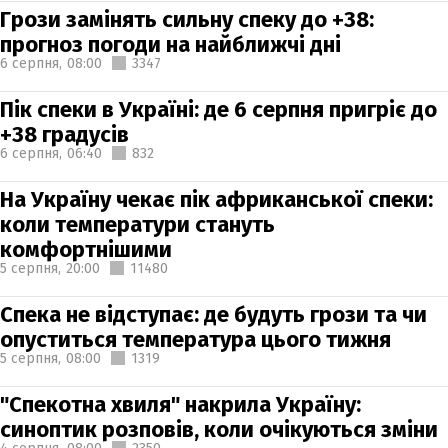
Грози замінять сильну спеку до +38:
прогноз погоди на найближчі дні
6 серпня,
08:00
3347
Пік спеки в Україні: де 6 серпня пригріє до
+38 градусів
6 серпня,
06:40
832
На Україну чекає пік африканської спеки:
коли температури стануть
комфортнішими
5 серпня,
20:00
11480
Спека не відступає: де будуть грози та чи
опуститься температура цього тижня
5 серпня,
08:00
1319
"Спекотна хвиля" накрила Україну:
синоптик розповів, коли очікуються зміни