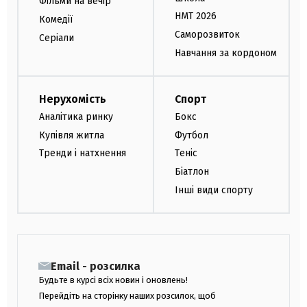
Фільми на вечір
НМТ 2026
Комедії
Саморозвиток
Серіали
Навчання за кордоном
Нерухомість
Спорт
Аналітика ринку
Бокс
Купівля житла
Футбол
Тренди і натхнення
Теніс
Біатлон
Інші види спорту
Email - розсилка
Будьте в курсі всіх новин і оновлень!
Перейдіть на сторінку наших розсилок, щоб