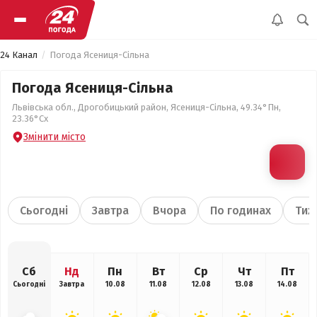
24 Канал
Погода Ясениця-Сільна
Погода Ясениця-Сільна
Львівська обл., Дрогобицький район, Ясениця-Сільна, 49.34°Пн,
23.36°Сх
Змінити місто
Сьогодні
Завтра
Вчора
По годинах
Тиж
Сб
Нд
Пн
Вт
Ср
Чт
Пт
Сьогодні
Завтра
10.08
11.08
12.08
13.08
14.08