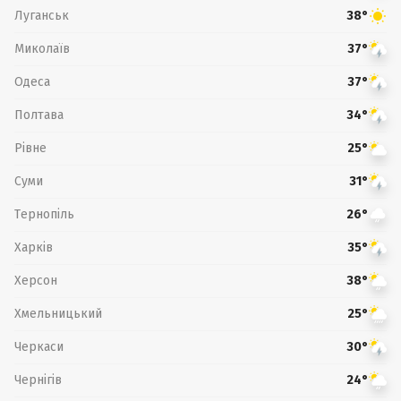
Луганськ
38°
Миколаїв
37°
Одеса
37°
Полтава
34°
Рівне
25°
Суми
31°
Тернопіль
26°
Харків
35°
Херсон
38°
Хмельницький
25°
Черкаси
30°
Чернігів
24°