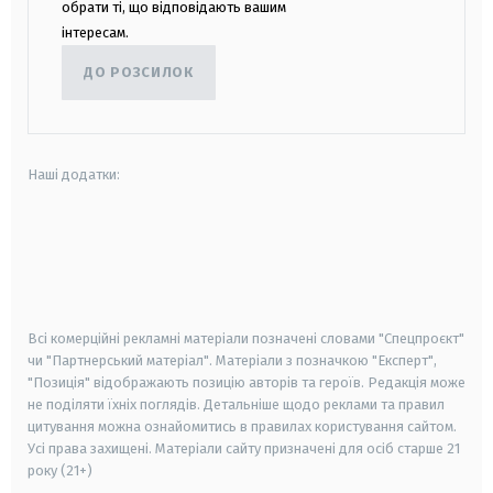
обрати ті, що відповідають вашим
інтересам.
ДО РОЗСИЛОК
Наші додатки:
android
apple
smart tv
samsung smart tv
Всі комерційні рекламні матеріали позначені словами "Спецпроєкт"
чи "Партнерський матеріал". Матеріали з позначкою "Експерт",
"Позиція" відображають позицію авторів та героїв. Редакція може
не поділяти їхніх поглядів. Детальніше щодо реклами та правил
цитування можна ознайомитись в правилах користування сайтом.
Усі права захищені.
Матеріали сайту призначені для осіб старше
21
року (21+)