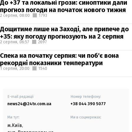
До +37 та локальні грози: синоптики дали
прогноз погоди на початок нового тижня
2 серпня,
08:00
1793
Дощитиме лише на Заході, але припече до
+35: яку погоду прогнозують на 2 серпня
2 серпня,
06:57
2697
Спека на початку серпня: чи поб'є вона
рекордні показники температури
1 серпня,
20:00
1540
E-mail редакції
Номер телефону:
news24@24tv.com.ua
+38 044 390 5077
Ми тут:
Ми в соцмережах:
м.Київ
,