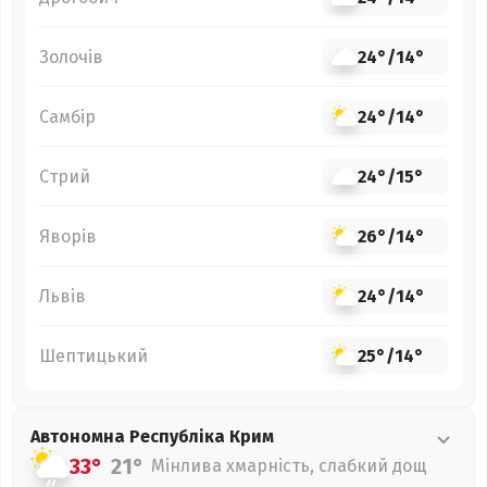
Золочів
24°
/
14°
Самбір
24°
/
14°
Стрий
24°
/
15°
Яворів
26°
/
14°
Львів
24°
/
14°
Шептицький
25°
/
14°
Автономна Республіка Крим
33°
21°
Мінлива хмарність, слабкий дощ