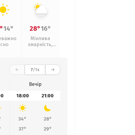
°
14°
28°
16°
еважно
Мінлива
ясно
хмарність,
зливи
7
/14
Вечір
00
18:00
21:00
°
34°
28°
°
37°
29°