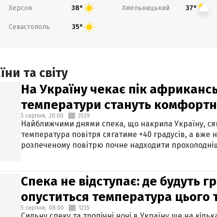
Херсон
Хмельницький
38°
37°
Севастополь
35°
ни та світу
На Україну чекає пік африкансь
температури стануть комфорт
5 серпня,
20:00
3539
Найближчими днями спека, що накрила Україну, сяг
температура повітря сягатиме +40 градусів, а вже 
розпеченому повітрю почне надходити прохолодніш
Спека не відступає: де будуть г
опуститься температура цього
5 серпня,
08:00
1235
Сильну спеку та тропічні ночі в Україну ще на кіль