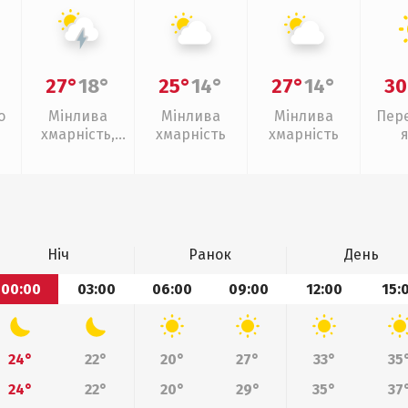
27°
18°
25°
14°
27°
14°
30
о
Мінлива
Мінлива
Мінлива
Пер
хмарність,
хмарність
хмарність
грози
Ніч
Ранок
День
00:00
03:00
06:00
09:00
12:00
15:
24°
22°
20°
27°
33°
35
24°
22°
20°
29°
35°
37