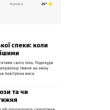
Черкаси
36°
кої спеки: коли
нішими
атиме свого піка. Подекуди
наприкінці тижня на зміну
а повітряна маса.
рози та чи
 тижня
ка діб прогнозують синоптики.