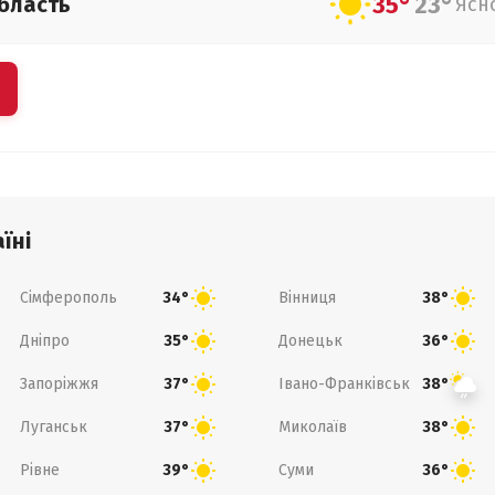
35°
23°
бласть
Ясн
їні
Сімферополь
Вінниця
34°
38°
Дніпро
Донецьк
35°
36°
Запоріжжя
Івано-Франківськ
37°
38°
Луганськ
Миколаїв
37°
38°
Рівне
Суми
39°
36°