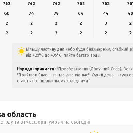
762
762
762
762
762
76
60
74
79
64
44
4
2
2
2
2
3
2
2
2
2
2
2
2
Більшу частину дня небо буде безхмарним, слабкий ві
від +20°C до +35°C, пийте багато води.
Народні прикмети:
"Преображення (Яблучний Спас). Освяч
"Прийшов Спас — пішло літо від нас". Сухий день — суха о
стають по-справжньому холодними."
ка
область
огоду та атмосферні умови на сьогодні