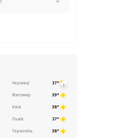
о
Чернівці
37°
Житомир
39°
Київ
38°
Львів
37°
Тернопіль
38°