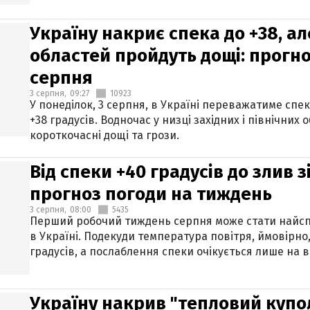
Україну накриє спека до +38, ал
областей пройдуть дощі: прогно
серпня
3 серпня,
09:27
10923
У понеділок, 3 серпня, в Україні переважатиме спе
+38 градусів. Водночас у низці західних і північних
короткочасні дощі та грози.
Від спеки +40 градусів до злив 
прогноз погоди на тиждень
3 серпня,
08:00
5435
Перший робочий тиждень серпня може стати найсп
в Україні. Подекуди температура повітря, ймовірно,
градусів, а послаблення спеки очікується лише на в
Україну накрив "тепловий купол"