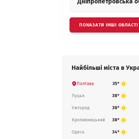
Дніпропетровська
о
ПОКАЗАТИ ІНШІ ОБЛАСТІ
Найбільші міста в Укра
Полтава
35°
Луцьк
38°
Ужгород
38°
Кропивницький
38°
Одеса
34°