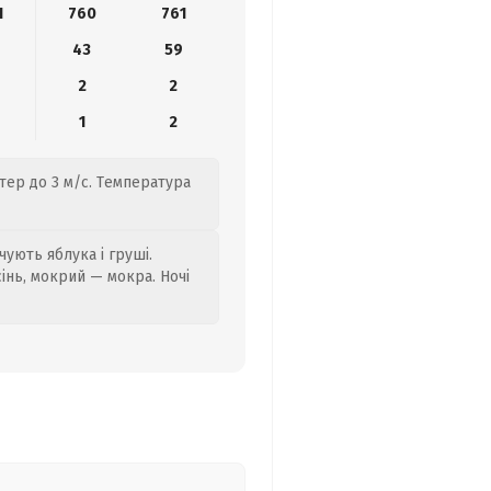
1
760
761
0
43
59
2
2
1
2
тер до 3 м/с. Температура
ують яблука і груші.
сінь, мокрий — мокра. Ночі