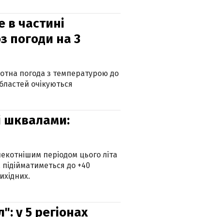
е в частині
з погоди на 3
котна погода з температурою до
 областей очікуються
зі шквалами:
екотнішим періодом цього літа
 підійматиметься до +40
ихідних.
: у 5 регіонах