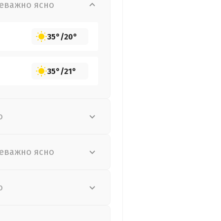
еважно ясно
35°
/
20°
35°
/
21°
о
еважно ясно
о