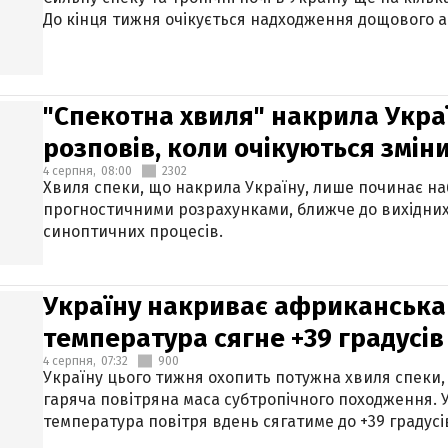
До кінця тижня очікується надходження дощового 
"Спекотна хвиля" накрила Укра
розповів, коли очікуються змін
4 серпня,
08:00
2302
Хвиля спеки, що накрила Україну, лише починає на
прогностичними розрахунками, ближче до вихідни
синоптичних процесів.
Україну накриває африканська 
температура сягне +39 градусів
4 серпня,
07:32
900
Україну цього тижня охопить потужна хвиля спеки,
гаряча повітряна маса субтропічного походження. У
температура повітря вдень сягатиме до +39 градусі