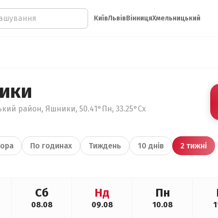
Київ
Львів
Вінниця
Хмельницький
ики
кий район, Яшники, 50.41°Пн, 33.25°Сх
ора
По годинах
Тиждень
10 днів
2 тижні
Сб
Нд
Пн
08.08
09.08
10.08
1