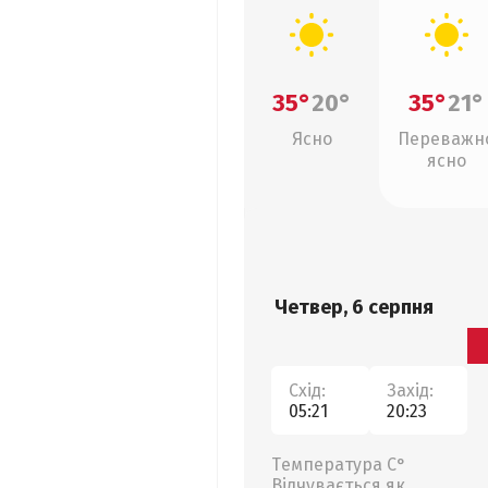
35°
20°
35°
21°
Ясно
Переважн
ясно
Четвер, 6 серпня
Схід:
Захід:
05:21
20:23
Температура С°
Відчувається як