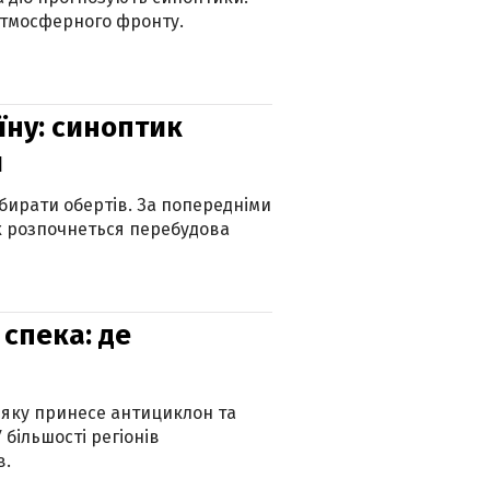
атмосферного фронту.
їну: синоптик
и
бирати обертів. За попередніми
х розпочнеться перебудова
спека: де
 яку принесе антициклон та
 більшості регіонів
в.