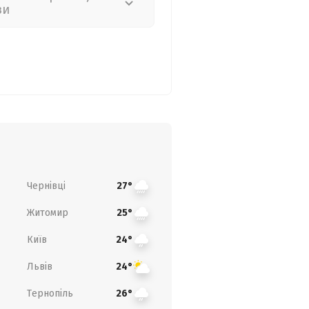
зи
Чернівці
27°
Житомир
25°
Київ
24°
Львів
24°
Тернопіль
26°