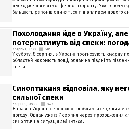
надходженням атмосферного фронту. Уже з початку
більшість регіонів опиняться під впливом нового а
Похолодання йде в Україну, але
потерпатимуть від спеки: погод
7 серпня,
17:39
605
У суботу, 8 серпня, в Україні прогнозують хмарну п
областей накриють дощі, однак на півдні та півден
спека.
Синоптикиня відповіла, яку нег
сильної спеки
7 серпня,
08:00
2423
Наразі в Україні переважає слабкий вітер, який м
погоду. Однак уже із 7 серпня через проходження 
синоптична ситуація зміниться.