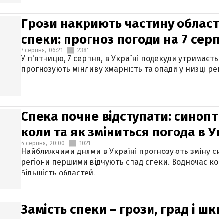
Грози накриють частину областе
спеки: прогноз погоди на 7 сер
7 серпня,
06:21
2381
У п'ятницю, 7 серпня, в Україні подекуди утримаєт
прогнозують мінливу хмарність та опади у низці рег
Спека почне відступати: синопт
коли та як зміниться погода в У
6 серпня,
20:00
1021
Найближчими днями в Україні прогнозують зміну син
регіони першими відчують спад спеки. Водночас к
більшість областей.
Замість спеки – грози, град і шк