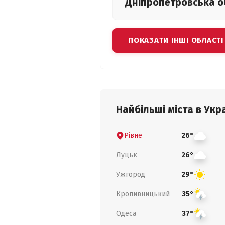
Дніпропетровська
о
ПОКАЗАТИ ІНШІ ОБЛАСТІ
Найбільші міста в Укра
Рівне
26°
Луцьк
26°
Ужгород
29°
Кропивницький
35°
Одеса
37°