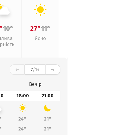
°
10°
27°
11°
нлива
Ясно
рність
7
/14
Вечір
00
18:00
21:00
°
24°
21°
°
24°
21°