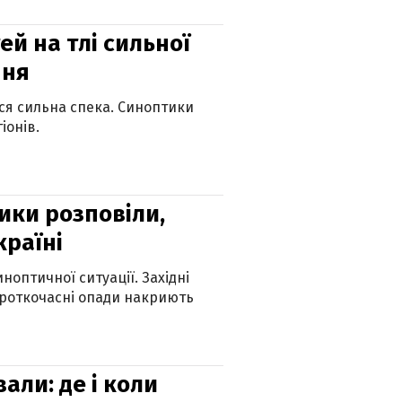
й на тлі сильної
пня
ься сильна спека. Синоптики
іонів.
ики розповіли,
країні
оптичної ситуації. Західні
ороткочасні опади накриють
вали: де і коли