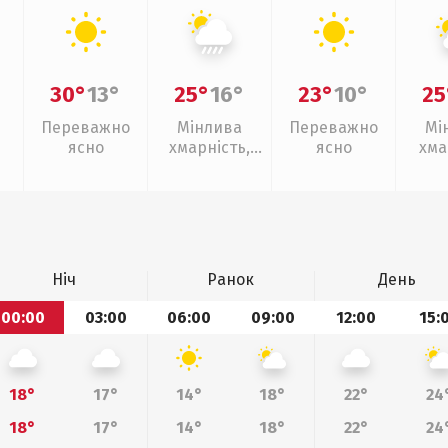
30°
13°
25°
16°
23°
10°
25
Переважно
Мінлива
Переважно
Мі
ясно
хмарність,
ясно
хма
зливи
Ніч
Ранок
День
00:00
03:00
06:00
09:00
12:00
15:
18°
17°
14°
18°
22°
24
18°
17°
14°
18°
22°
24