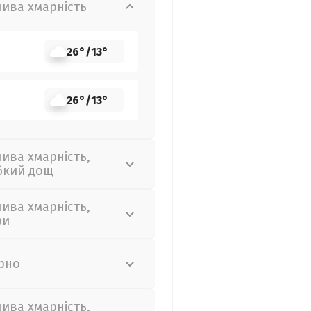
лива хмарність
26°
/
13°
26°
/
13°
лива хмарність,
бкий дощ
лива хмарність,
зи
рно
лива хмарність,