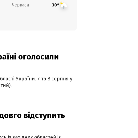
Черкаси
30°
країні оголосили
ласті України. 7 та 8 серпня у
тий).
адовго відступить
ь із західних областей із