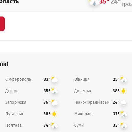
35°
24°
бласть
гро
їні
Сімферополь
Вінниця
33°
25°
Дніпро
Донецьк
35°
38°
Запоріжжя
Івано-Франківськ
36°
24°
Луганськ
Миколаїв
38°
37°
Полтава
Суми
34°
33°