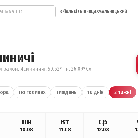
Київ
Львів
Вінниця
Хмельницький
ниничі
 район, Ясининичі, 50.62°Пн, 26.09°Сх
ора
По годинах
Тиждень
10 днів
2 тижні
Пн
Вт
Ср
10.08
11.08
12.08
1