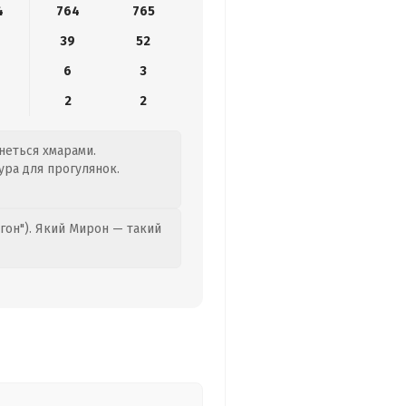
4
764
765
39
52
6
3
2
2
гнеться хмарами.
ура для прогулянок.
гон"). Який Мирон — такий