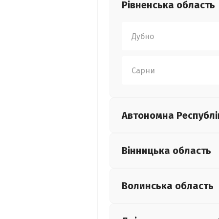
Рівненська
область
Дубно
Сарни
Автономна Республі
Вінницька
область
Волинська
область