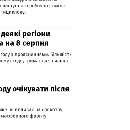
 наступного робочого тижня
нтициклону.
 деякі регіони
а на 8 серпня
огоду з проясненнями. Більшість
ному сході утримається сильна
оду очікувати після
айже не впливає на спекотну
атмосферного фронту