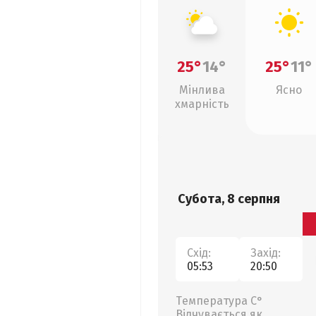
25°
14°
25°
11°
Мінлива
Ясно
хмарність
Субота, 8 серпня
Схід:
Захід:
05:53
20:50
Температура С°
Відчувається як