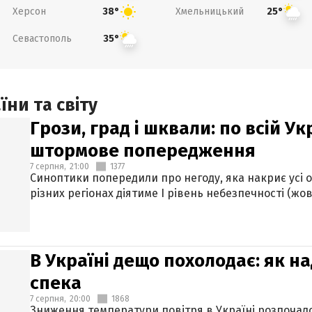
Херсон
Хмельницький
38°
25°
Севастополь
35°
ни та світу
Грози, град і шквали: по всій У
штормове попередження
7 серпня,
21:00
1377
Синоптики попередили про негоду, яка накриє усі об
різних регіонах діятиме І рівень небезпечності (жов
В Україні дещо похолодає: як н
спека
7 серпня,
20:00
1868
Зниження температури повітря в Україні розпочалос