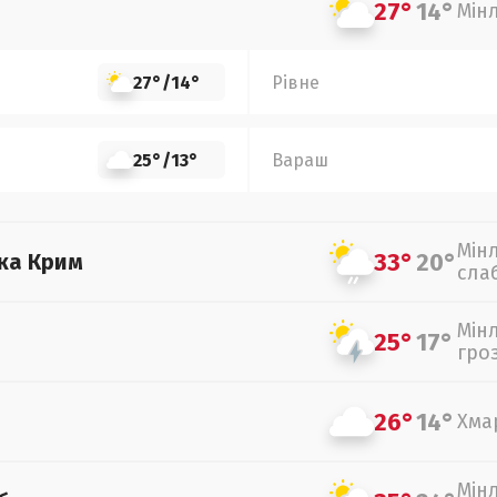
27°
14°
Мін
27°
/
14°
Рівне
25°
/
13°
Вараш
Мін
33°
20°
ка Крим
сла
Мін
25°
17°
гро
26°
14°
Хма
Мін