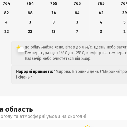
764
764
765
765
765
76
82
68
74
64
42
39
4
3
3
3
4
5
22
23
13
7
3
2
До обіду майже ясно, вітер до 6 м/с. Вдень небо затя
Температура від +14°C до +25°C, комфортна температ
Надвечір небо очистеться від хмар.
Народні прикмети:
"Мирона. Вітряний день ("Мирон-вітро
і січень."
ка
область
огоду та атмосферні умови на сьогодні