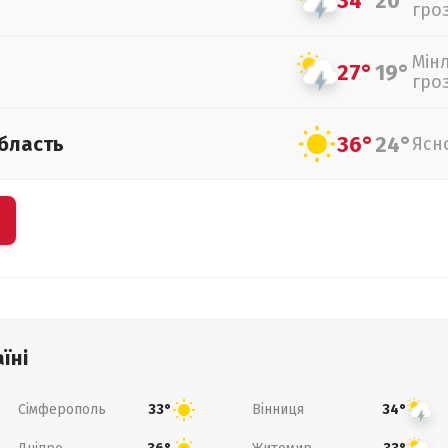
34°
20°
гро
Мін
27°
19°
гро
36°
24°
бласть
Ясн
їні
Сімферополь
Вінниця
33°
34°