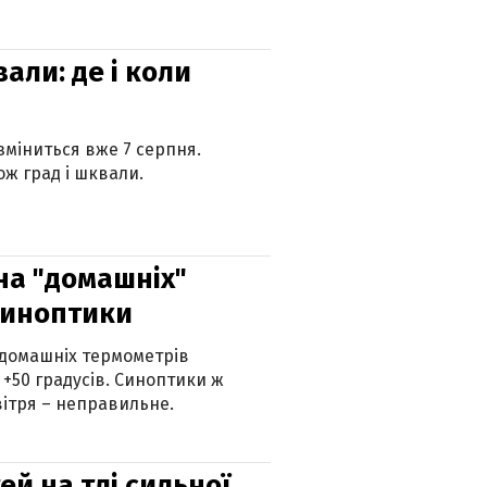
вали: де і коли
 зміниться вже 7 серпня.
ж град і шквали.
 на "домашніх"
синоптики
 домашніх термометрів
 +50 градусів. Синоптики ж
ітря – неправильне.
й на тлі сильної