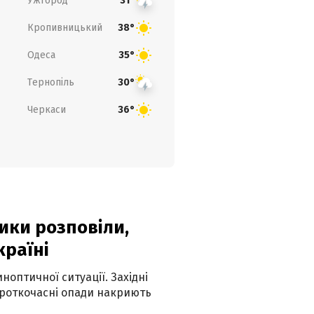
Ужгород
31°
Кропивницький
38°
Одеса
35°
Тернопіль
30°
Черкаси
36°
ики розповіли,
країні
оптичної ситуації. Західні
ороткочасні опади накриють