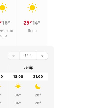
°
16°
25°
14°
еважно
Ясно
ясно
7
/14
Вечір
00
18:00
21:00
°
34°
28°
°
34°
28°