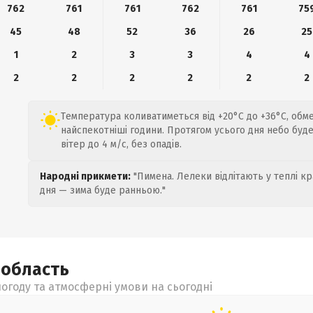
762
761
761
762
761
75
45
48
52
36
26
25
1
2
3
3
4
4
2
2
2
2
2
2
Температура коливатиметься від +20°C до +36°C, обм
найспекотніші години. Протягом усього дня небо буде
вітер до 4 м/с, без опадів.
Народні прикмети:
"Пимена. Лелеки відлітають у теплі кр
дня — зима буде ранньою."
а
область
огоду та атмосферні умови на сьогодні