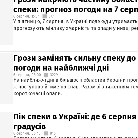
спеки: прогноз погоди на 7 сер
6 серпня,
15:54
377
У п'ятницю, 7 серпня, в Україні подекуди утримаєт
прогнозують мінливу хмарність та опади у низці рег
Грози замінять сильну спеку до 
погоди на найближчі дні
6 серпня,
08:00
3229
На найближчі дні в більшості областей України про
ж поступово йтиме на спад. Разом зі зниженням те
короткочасні опади.
Пік спеки в Україні: де 6 серпня
градусів
6 серпня,
06:40
816