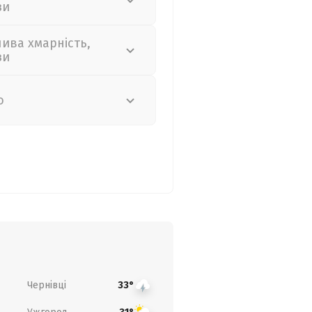
зи
лива хмарність,
зи
о
Чернівці
33°