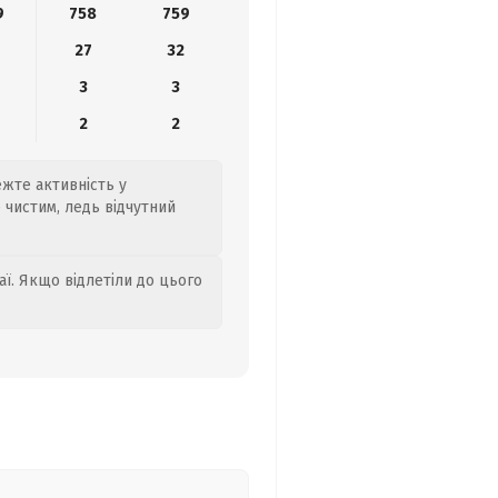
9
758
759
27
32
3
3
2
2
ежте активність у
 чистим, ледь відчутний
аї. Якщо відлетіли до цього