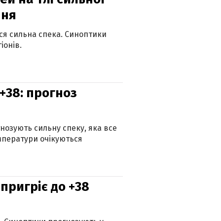
пня
ься сильна спека. Синоптики
іонів.
+38: прогноз
гнозують сильну спеку, яка все
мператури очікуються
 пригріє до +38