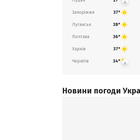
Луцьк
27°
Запоріжжя
37°
Луганськ
38°
Полтава
36°
Харків
37°
Чернігів
34°
Новини погоди Украї