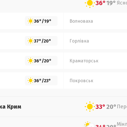
36°
19°
Ясн
36°
/
19°
Волноваха
37°
/
20°
Горлівка
36°
/
20°
Краматорськ
36°
/
23°
Покровськ
33°
20°
ка Крим
Пер
Мін