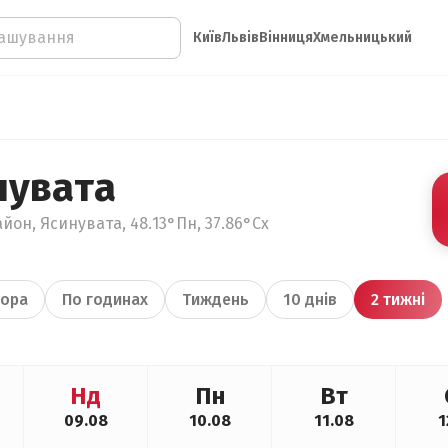
Київ
Львів
Вінниця
Хмельницький
нувата
йон, Ясинувата, 48.13°Пн, 37.86°Сх
ора
По годинах
Тиждень
10 днів
2 тижні
Нд
Пн
Вт
09.08
10.08
11.08
1