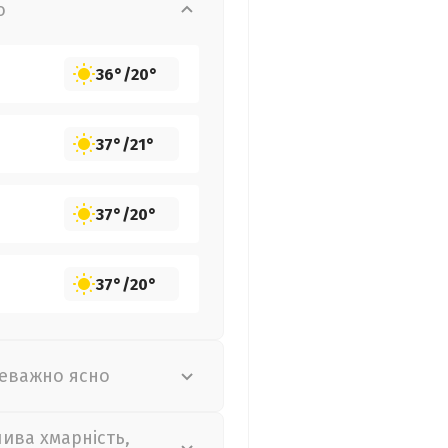
о
36°
/
20°
37°
/
21°
37°
/
20°
37°
/
20°
еважно ясно
лива хмарність,