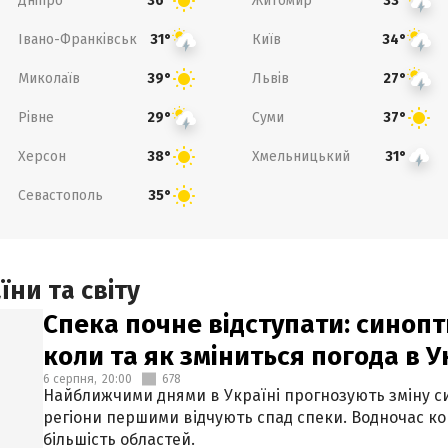
Дніпро
Житомир
36°
33°
Івано-Франківськ
Київ
31°
34°
Миколаїв
Львів
39°
27°
Рівне
Суми
29°
37°
Херсон
Хмельницький
38°
31°
Севастополь
35°
ни та світу
Спека почне відступати: синопт
коли та як зміниться погода в У
6 серпня,
20:00
678
Найближчими днями в Україні прогнозують зміну син
регіони першими відчують спад спеки. Водночас к
більшість областей.