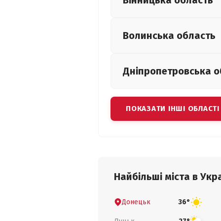
Вінницька
область
Волинська
область
Дніпропетровська
о
ПОКАЗАТИ ІНШІ ОБЛАСТІ
Найбільші міста в Укра
Донецьк
36°