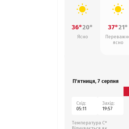
36°
20°
37°
21°
Ясно
Переважн
ясно
П'ятниця, 7 серпня
Схід:
Захід:
05:11
19:57
Температура С°
Відчувається як