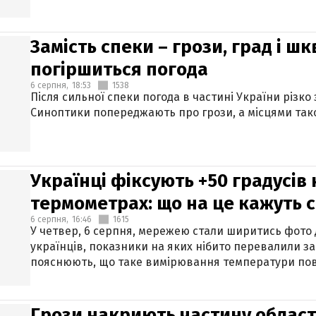
Замість спеки – грози, град і шк
погіршиться погода
6 серпня,
18:53
1538
Після сильної спеки погода в частині України різко
Синоптики попереджають про грози, а місцями тако
Українці фіксують +50 градусів
термометрах: що на це кажуть 
6 серпня,
16:46
1615
У четвер, 6 серпня, мережею стали ширитись фото
українців, показники на яких нібито перевалили за
пояснюють, що таке вимірювання температури пов
Грози накриють частину областе