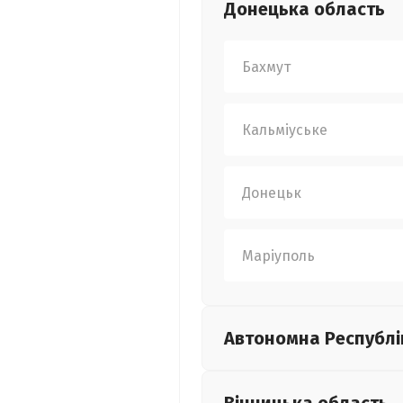
Донецька
область
Бахмут
Кальміуське
Донецьк
Маріуполь
Автономна Республі