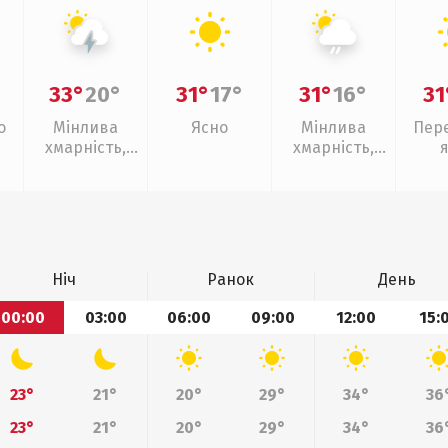
33°
20°
31°
17°
31°
16°
31
о
Мінлива
Ясно
Мінлива
Пер
хмарність,
хмарність,
грози
слабкий дощ
Ніч
Ранок
День
00:00
03:00
06:00
09:00
12:00
15:
23°
21°
20°
29°
34°
36
23°
21°
20°
29°
34°
36