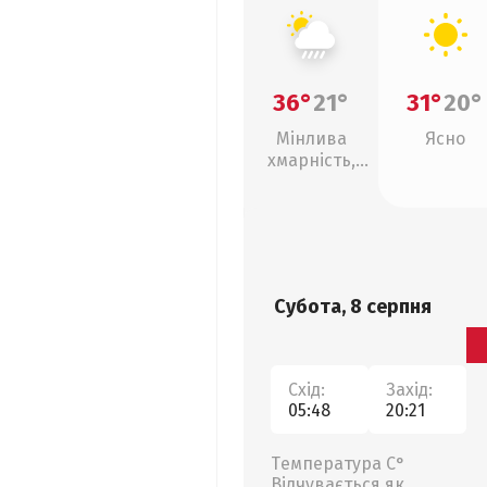
36°
21°
31°
20°
Мінлива
Ясно
хмарність,
зливи
Субота, 8 серпня
Схід:
Захід:
05:48
20:21
Температура С°
Відчувається як