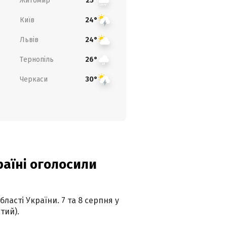
Житомир
25°
Київ
24°
Львів
24°
Тернопіль
26°
Черкаси
30°
країні оголосили
ласті України. 7 та 8 серпня у
тий).