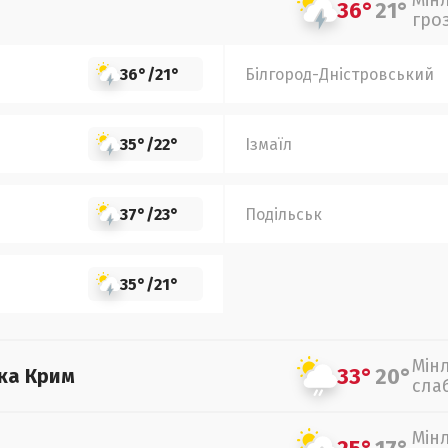
Мін
36°
21°
гро
36°
/
21°
Білгород-Дністровський
35°
/
22°
Ізмаїл
37°
/
23°
Подільськ
35°
/
21°
Мін
33°
20°
ка Крим
сла
Мін