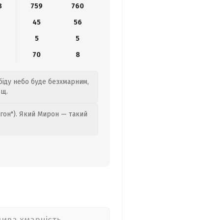
8
759
760
45
56
5
5
70
8
біду небо буде безхмарним,
ощ.
гон"). Який Мирон — такий