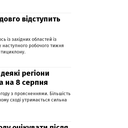
адовго відступить
ь із західних областей із
 наступного робочого тижня
нтициклону.
 деякі регіони
а на 8 серпня
огоду з проясненнями. Більшість
ному сході утримається сильна
оду очікувати після