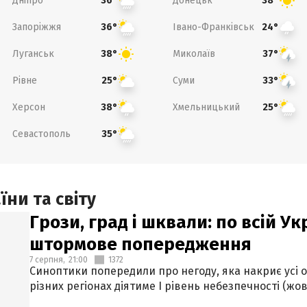
Дніпро
Донецьк
36°
38°
Запоріжжя
Івано-Франківськ
36°
24°
Луганськ
Миколаїв
38°
37°
Рівне
Суми
25°
33°
Херсон
Хмельницький
38°
25°
Севастополь
35°
ни та світу
Грози, град і шквали: по всій У
штормове попередження
7 серпня,
21:00
1372
Синоптики попередили про негоду, яка накриє усі об
різних регіонах діятиме І рівень небезпечності (жов