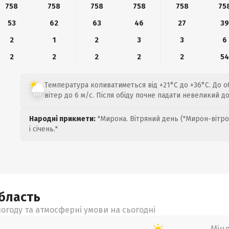
758
758
758
758
758
75
53
62
63
46
27
39
2
1
2
3
3
6
2
2
2
2
2
54
Температура коливатиметься від +21°C до +36°C. До о
вітер до 6 м/с. Після обіду почне падати невеликий д
Народні прикмети:
"Мирона. Вітряний день ("Мирон-вітро
і січень."
бласть
огоду та атмосферні умови на сьогодні