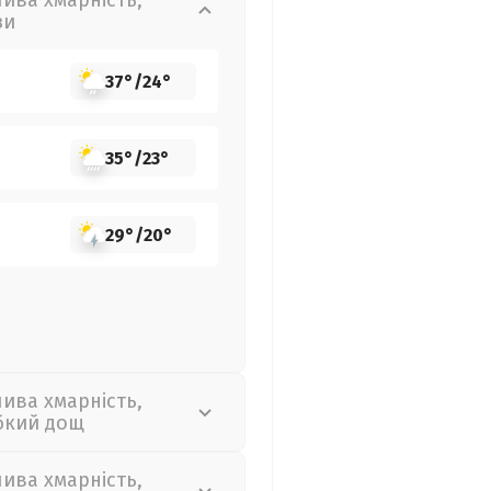
лива хмарність,
зи
37°
/
24°
35°
/
23°
29°
/
20°
лива хмарність,
бкий дощ
лива хмарність,