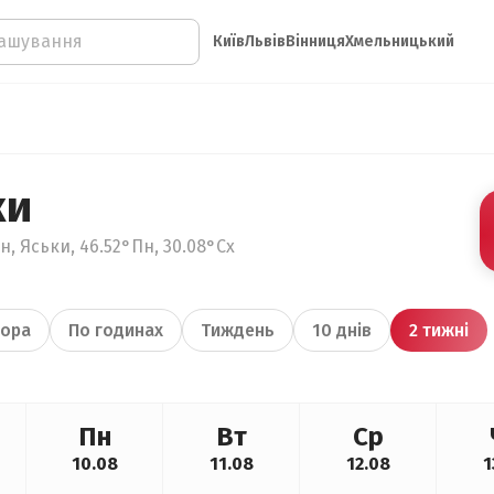
Київ
Львів
Вінниця
Хмельницький
ки
, Яськи, 46.52°Пн, 30.08°Сх
ора
По годинах
Тиждень
10 днів
2 тижні
Пн
Вт
Ср
10.08
11.08
12.08
1