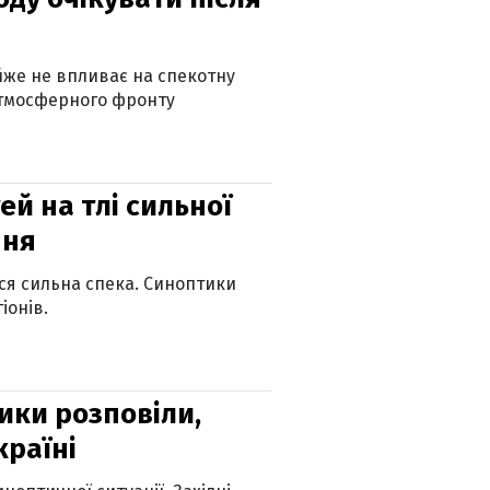
айже не впливає на спекотну
атмосферного фронту
й на тлі сильної
пня
ься сильна спека. Синоптики
іонів.
ики розповіли,
країні