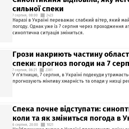
сильної спеки
7 серпня,
08:00
2423
Наразі в Україні переважає слабкий вітер, який м
погоду. Однак уже із 7 серпня через проходження 
синоптична ситуація зміниться.
Грози накриють частину областе
спеки: прогноз погоди на 7 сер
7 серпня,
06:21
2381
У п'ятницю, 7 серпня, в Україні подекуди утримаєт
прогнозують мінливу хмарність та опади у низці рег
Спека почне відступати: синопт
коли та як зміниться погода в У
6 серпня,
20:00
1021