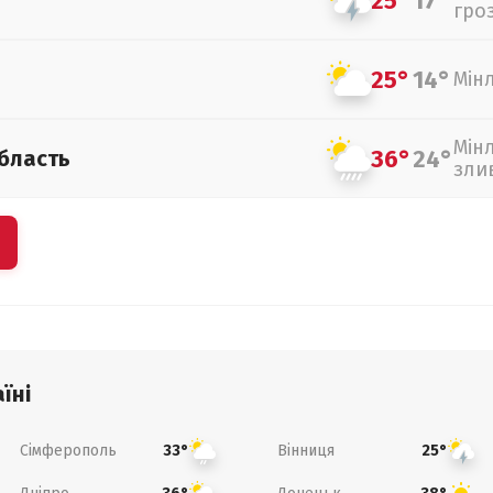
25°
17°
гро
25°
14°
Мін
Мін
36°
24°
бласть
зли
їні
Сімферополь
Вінниця
33°
25°