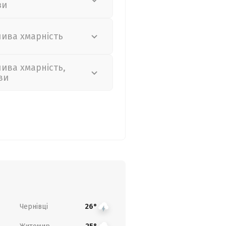
зи
лива хмарність
лива хмарність,
ви
Чернівці
26°