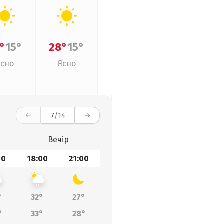
°
15°
28°
15°
Ясно
Ясно
7
/14
Вечір
00
18:00
21:00
°
32°
27°
°
33°
28°