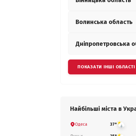
Вінницька
область
Волинська
область
Дніпропетровська
о
ПОКАЗАТИ ІНШІ ОБЛАСТІ
Найбільші міста в Укра
Одеса
37°