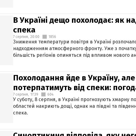
В Україні дещо похолодає: як н
спека
7 серпня,
20:00
1856
Зниження температури повітря в Україні розпочалос
надходженням атмосферного фронту. Уже з початку
більшість регіонів опиняться під впливом нового а
Похолодання йде в Україну, але
потерпатимуть від спеки: погод
7 серпня,
17:39
604
У суботу, 8 серпня, в Україні прогнозують хмарну п
областей накриють дощі, однак на півдні та півден
спека.
Синоптикиня відповіла, яку нег