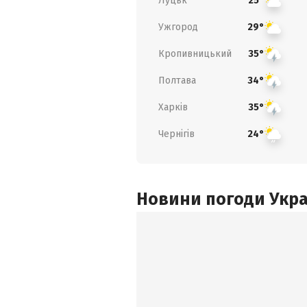
Луцьк
25°
Ужгород
29°
Кропивницький
35°
Полтава
34°
Харків
35°
Чернігів
24°
Новини погоди Украї