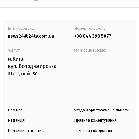
E-mail редакції
Номер телефону:
news24@24tv.com.ua
+38 044 390 5077
Ми тут:
Ми в соцмережах:
м.Київ
,
вул. Володимирська
офіс
61/11,
50
Про нас
Угода Користувача Спільноти
Редакція
Правила коментування
Редакційна політика
Технічна інформація