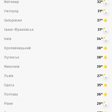
Житомир
32°
Ужгород
31°
Запоріжжя
37°
Івано-Франківськ
31°
Київ
34°
Кропивницький
38°
Луганськ
38°
Миколаїв
39°
Львів
27°
Одеса
35°
Полтава
36°
Рівне
29°