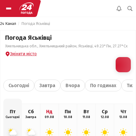
24 Канал
Погода Яськівці
Погода Яськівці
Хмельницька обл., Хмельницький район, Яськівці, 49.23°Пн, 27.27°Сх
Змінити місто
Сьогодні
Завтра
Вчора
По годинах
Тиж
Пт
Сб
Нд
Пн
Вт
Ср
Чт
Сьогодні
Завтра
09.08
10.08
11.08
12.08
13.08