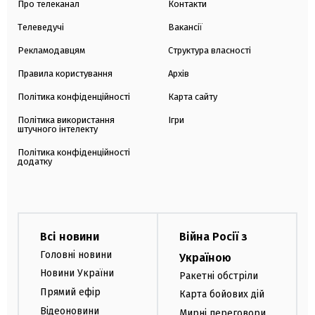
Про телеканал
Контакти
Телеведучі
Вакансії
Рекламодавцям
Структура власності
Правила користування
Архів
Політика конфіденційності
Карта сайту
Політика використання
Ігри
штучного інтелекту
Політика конфіденційності
додатку
Всі новини
Війна Росії з
Головні новини
Україною
Новини України
Ракетні обстріли
Прямий ефір
Карта бойових дій
Відеоновини
Мирні переговори