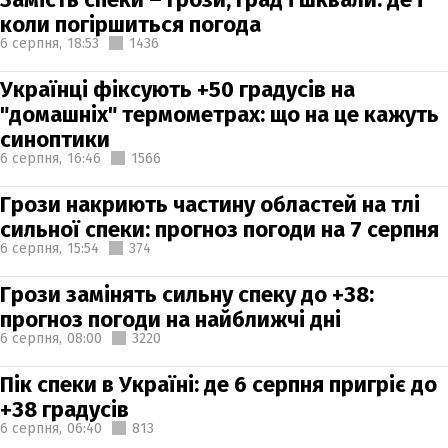
коли погіршиться погода
6 серпня,
18:53
1436
Українці фіксують +50 градусів на
"домашніх" термометрах: що на це кажуть
синоптики
6 серпня,
16:46
1566
Грози накриють частину областей на тлі
сильної спеки: прогноз погоди на 7 серпня
6 серпня,
15:54
374
Грози замінять сильну спеку до +38:
прогноз погоди на найближчі дні
6 серпня,
08:00
3220
Пік спеки в Україні: де 6 серпня пригріє до
+38 градусів
6 серпня,
06:40
813