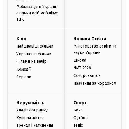
Мобілізація в Україні:
скільки осіб мобілізує
ТЦК
Кіно
Новини Освіти
Найцікавіші фільми
Міністерство освіти та
науки України
Українські фільми
Школа
Фільми на вечір
НМТ 2026
Комедії
Саморозвиток
Серіали
Навчання за кордоном
Нерухомість
Спорт
Аналітика ринку
Бокс
Купівля житла
Футбол
Тренди і натхнення
Теніс