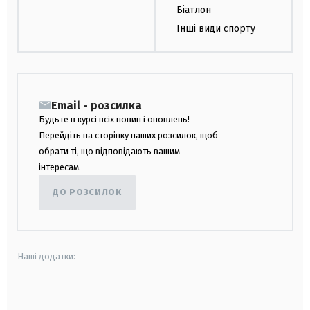
Біатлон
Інші види спорту
Email - розсилка
Будьте в курсі всіх новин і оновлень!
Перейдіть на сторінку наших розсилок, щоб
обрати ті, що відповідають вашим
інтересам.
ДО РОЗСИЛОК
Наші додатки:
android
apple