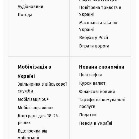
Аудіоновини
Повітряна тривога в
Україні
Погода
Масована атака по
Україні
Вибухи у Росії
Втрати ворога
Мобілізація в
Новини економіки
Ціна нафти
Україні
Курси валют
Звільнення з військової
служби
Фінансові новини
Мобілізація 50+
Тарифи на комунальні
послуги
Мобілізація жінок
Податки
Контракт для 18-24-
річних
Пенсія в Україні
Відстрочка від
мобілізації