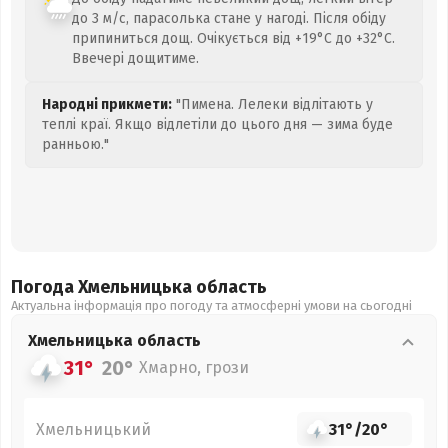
до 3 м/с, парасолька стане у нагоді. Після обіду
припиниться дощ. Очікується від +19°C до +32°C.
Ввечері дощитиме.
Народні прикмети:
"Пимена. Лелеки відлітають у
теплі краї. Якщо відлетіли до цього дня — зима буде
ранньою."
Погода Хмельницька
область
Актуальна інформація про погоду та атмосферні умови на сьогодні
Хмельницька
область
31°
20°
Хмарно, грози
Хмельницький
31°
/
20°