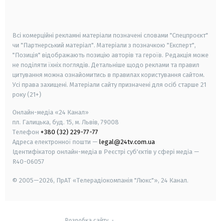
smart tv
samsung smart tv
Всі комерційні рекламні матеріали позначені словами "Спецпроєкт"
чи "Партнерський матеріал". Матеріали з позначкою "Експерт",
"Позиція" відображають позицію авторів та героїв. Редакція може
не поділяти їхніх поглядів. Детальніше щодо реклами та правил
цитування можна ознайомитись в правилах користування сайтом.
Усі права захищені.
Матеріали сайту призначені для осіб старше
21
року (21+)
Онлайн-медіа «24 Канал»
пл. Галицька, буд. 15, м. Львів, 79008
Телефон
+380 (32) 229-77-77
Адреса електронної пошти —
legal@24tv.com.ua
Ідентифікатор онлайн-медіа в Реєстрі суб'єктів у сфері медіа —
R40-06057
© 2005—2026,
ПрАТ «Телерадіокомпанія "Люкс"», 24 Канал.
Розробка сайту
-