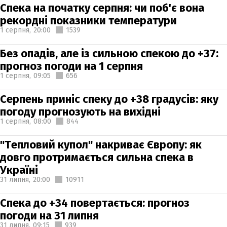
Спека на початку серпня: чи поб'є вона
рекордні показники температури
1 серпня,
20:00
1539
Без опадів, але із сильною спекою до +37:
прогноз погоди на 1 серпня
1 серпня,
09:05
656
Серпень приніс спеку до +38 градусів: яку
погоду прогнозують на вихідні
1 серпня,
08:00
844
"Тепловий купол" накриває Європу: як
довго протримається сильна спека в
Україні
31 липня,
20:00
10911
Спека до +34 повертається: прогноз
погоди на 31 липня
31 липня,
09:15
939