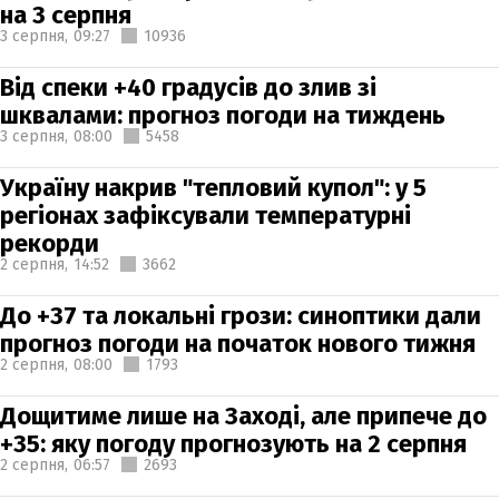
на 3 серпня
3 серпня,
09:27
10936
Від спеки +40 градусів до злив зі
шквалами: прогноз погоди на тиждень
3 серпня,
08:00
5458
Україну накрив "тепловий купол": у 5
регіонах зафіксували температурні
рекорди
2 серпня,
14:52
3662
До +37 та локальні грози: синоптики дали
прогноз погоди на початок нового тижня
2 серпня,
08:00
1793
Дощитиме лише на Заході, але припече до
+35: яку погоду прогнозують на 2 серпня
2 серпня,
06:57
2693