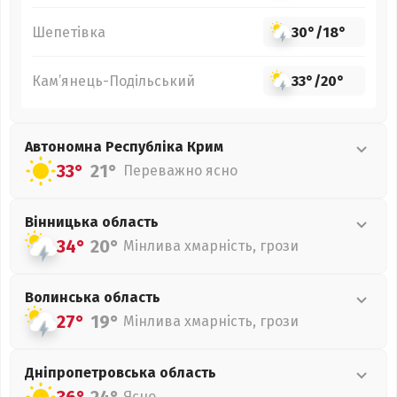
Шепетівка
30°
/
18°
Кам’янець-Подільський
33°
/
20°
Автономна Республіка Крим
33°
21°
Переважно ясно
Вінницька
область
34°
20°
Мінлива хмарність, грози
Волинська
область
27°
19°
Мінлива хмарність, грози
Дніпропетровська
область
Ясно