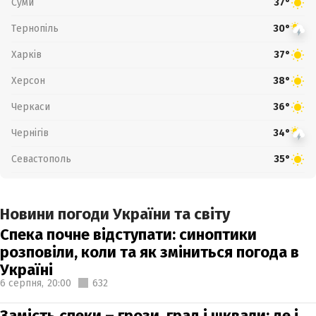
Суми
37°
Тернопіль
30°
Харків
37°
Херсон
38°
Черкаси
36°
Чернігів
34°
Севастополь
35°
Новини погоди України та світу
Спека почне відступати: синоптики
розповіли, коли та як зміниться погода в
Україні
6 серпня,
20:00
632
Замість спеки – грози, град і шквали: де і