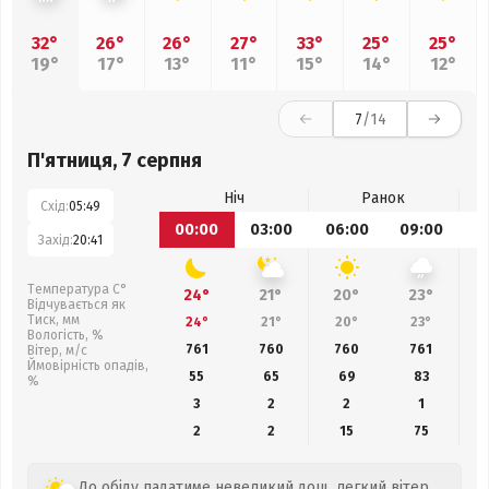
32°
26°
26°
27°
33°
25°
25°
19°
17°
13°
11°
15°
14°
12°
7
/14
П'ятниця, 7 серпня
Ніч
Ранок
Схід:
05:49
00:00
03:00
06:00
09:00
1
Захід:
20:41
Температура С°
24°
21°
20°
23°
Відчувається як
Тиск, мм
24°
21°
20°
23°
Вологість, %
761
760
760
761
Вітер, м/с
Ймовірність опадів,
55
65
69
83
%
3
2
2
1
2
2
15
75
До обіду падатиме невеликий дощ, легкий вітер